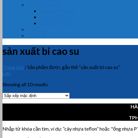
CHUYÊN MỤC
Nhựa dẻo Cao Su
Nhựa Kỹ Thuật
Cao Su Kỹ Thuật
TIN TỨC
LIÊN HỆ
sản xuất bi cao su
Trang chủ
/
Sản phẩm được gắn thẻ “sản xuất bi cao su”
Lọc
Showing all 10 results
HÀ
TP
Nhập từ khóa cần tìm, ví dụ: “cây nhựa teflon” hoặc "ống nhựa PT