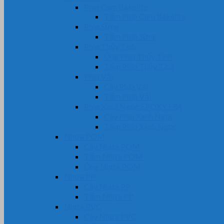
Phíp Cam Bakelite
Tấm Phíp Cam Bakelite
Phíp Sừng
Tấm Phíp Sừng
Phíp Thủy Tinh
Ống Phíp Thủy Tinh
Tấm Phíp Thủy Tinh
Phíp Vải
Cây Phíp Vải
Tấm Phíp Vải
Phíp Xanh Ngọc EPOXY FR4
Cây Phíp Xanh Ngọc
Tấm Phíp Xanh Ngọc
Nhựa POM
Cây Nhựa POM
Tấm Nhựa POM
Ống Nhựa POM
Nhựa PP
Cây Nhựa PP
Tấm Nhựa PP
Nhựa PVC
Cây Nhựa PVC