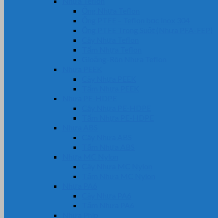
Nhựa Teflon
Ống Nhựa Teflon
Ống PTFE – Teflon bọc Inox 304
Ống PTFE Trong Suốt (Nhựa PFA-FEP)
Cây Nhựa Teflon
Tấm Nhựa Teflon
Gioăng-Rôn Nhựa Teflon
Nhựa PEEK
Cây Nhựa PEEK
Tấm Nhựa PEEK
Nhựa PE-HDPE
Cây Nhựa PE-HDPE
Tấm Nhựa PE-HDPE
Nhựa ABS
Cây Nhựa ABS
Tấm Nhựa ABS
Nhựa MC Nylon
Cây Nhựa MC Nylon
Tấm Nhựa MC Nylon
Nhựa PA6
Cây Nhựa PA6
Tấm Nhựa PA6
Nhựa Phíp