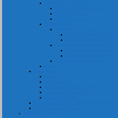
Nút, Nắp, Núm Silicone
Nắp Chụp Đầu Ren Silicone
Nút Bịt Lỗ Silicone
Phích cắm Silicone
Gioăng Silicone
Gioăng-Ron Dây Silicone Đặc
Gioăng – Ron Silicone Tròn 
Gioăng – Ron Silicone Dẹt Đ
Gioăng-Ron Dây Silicone Xốp
Gioăng – Ron Silicone Xốp D
Gioăng – Ron Silicone Xốp T
Gioăng-Ron Oring Silicone
Bi Silicone
Nhựa PU
Cây Nhựa PU
Tấm Nhựa PU
Lô, rulô, con lăn bánh xe nhựa PU
Vòng Oring đệm nhựa PU
Khớp nối nhựa PU
Bọc Lô, Rulo, Con Lăn, Bánh Xe Silicone, Nhựa
Gia Công Silicone, Nhựa PU
NHỰA KỸ THUẬT