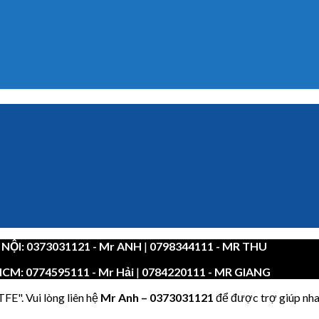
 NỘI:
0373031121
- Mr ANH
|
0798344111 - MR THU
HCM:
0774595111
- Mr Hải
|
0784220111 - MR GIANG
FE". Vui lòng liên hệ
Mr Anh
–
0373031121
để được trợ giúp nha