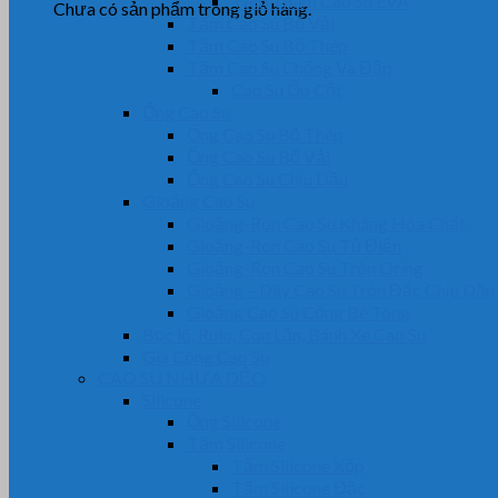
Tấm Thảm Cao Su EVA
Chưa có sản phẩm trong giỏ hàng.
Tấm Cao Su Bố Vải
Tấm Cao Su Bố Thép
Tấm Cao Su Chống Va Đập
Cao Su Ốp Cột
Ống Cao Su
Ống Cao Su Bố Thép
Ống Cao Su Bố Vải
Ống Cao Su Chịu Dầu
Gioăng Cao Su
Gioăng-Ron Cao Su Kháng Hóa Chất
Gioăng-Ron Cao Su Tủ Điện
Gioăng-Ron Cao Su Tròn Oring
Gioăng – Dây Cao Su Tròn Đặc Chịu Dầu
Gioăng Cao Su Cống Bê Tông
Bọc lô, Rulo, Con Lăn, Bánh Xe Cao Su
Gia Công Cao Su
CAO SU NHỰA DẺO
Silicone
Ống Silicone
Tấm Silicone
Tấm Silicone Xốp
Tấm Silicone Đặc