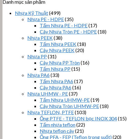
Danh mục sản phẩm
Nhựa Kỹ Thuật
(499)
Nhựa PE - HDPE
(35)
Tấm Nhựa PE - HDPE
(17)
Cây Nhựa Tròn PE - HDPE
(18)
Nhựa PEEK
(38)
Tấm Nhựa PEEK
(18)
Cây Nhựa PEEK
(20)
Nhựa PP
(31)
Cây Nhựa PP Tròn
(16)
Tấm Nhựa PP
(15)
Nhựa PA6
(33)
Tấm Nhựa PA6
(17)
Cây Nhựa PA6
(16)
Nhựa UHMW - PE
(37)
Tấm Nhựa UHMW-PE
(19)
Cây Nhựa Tròn UHMW-PE
(18)
Nhựa TEFLON, PTFE
(103)
Ống PTFE - TEFLON bọc INOX 304
(15)
Tấm nhựa teflon
(22)
Nhựa teflon cây
(21)
Ống PFA - FEP (Teflon trong suốt)
(20)