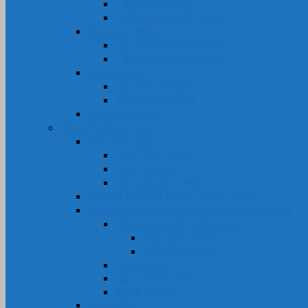
Tấm Nhựa PVC
Cuộn Nhựa PVC Trong
Nhựa UHMW-PE
Cây Nhựa UHMW-PE
Tấm Nhựa UHMW-PE
Nhựa PA66
Cây Nhựa PA66
Tấm Nhựa PA66
Gia Công Nhựa
SẢN PHẨM KHÁC
Dây Tết Chèn
Dây Tẩm Teflon
Dây Tẩm Chì
Dây Cốt Tông Mỡ
Gioăng Cửa Gỗ, Nhôm, Nhựa, Kính
Vật Liệu Cách Âm, Cách Nhiệt, Chống Cháy
Vải Chịu Nhiệt, Chống Cháy
Vải Tẩm Teflon
Vải tẩm Silicone
Bìa Amiang
Bông Thủy Tinh
Bông Khoáng
Phớt Máy