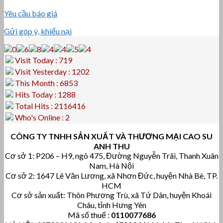
Yêu cầu báo giá
Gửi góp ý, khiếu nại
Visit Today : 719
Visit Yesterday : 1202
This Month : 6853
Hits Today : 1288
Total Hits : 2116416
Who's Online : 2
CÔNG TY TNHH SẢN XUẤT VÀ THƯƠNG MẠI CAO SU
ANH THU
Cơ sở 1: P206 – H9, ngõ 475, Đường Nguyễn Trãi, Thanh Xuân
Nam, Hà Nội
Cơ sở 2: 1647 Lê Văn Lương, xã Nhơn Đức, huyện Nhà Bè, TP.
HCM
Cơ sở sản xuất: Thôn Phương Trù, xã Tứ Dân, huyện Khoái
Châu, tỉnh Hưng Yên
Mã số thuế :
0110077686