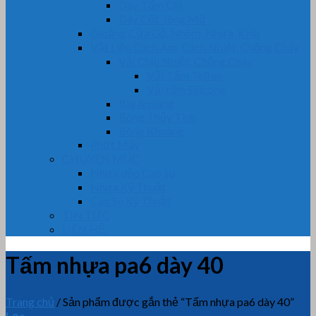
Dây Tẩm Chì
Dây Cốt Tông Mỡ
Gioăng Cửa Gỗ, Nhôm, Nhựa, Kính
Vật Liệu Cách Âm, Cách Nhiệt, Chống Cháy
Vải Chịu Nhiệt, Chống Cháy
Vải Tẩm Teflon
Vải tẩm Silicone
Bìa Amiang
Bông Thủy Tinh
Bông Khoáng
Phớt Máy
CHUYÊN MỤC
Nhựa dẻo Cao Su
Nhựa Kỹ Thuật
Cao Su Kỹ Thuật
TIN TỨC
LIÊN HỆ
Tấm nhựa pa6 dày 40
Trang chủ
/
Sản phẩm được gắn thẻ “Tấm nhựa pa6 dày 40”
Lọc