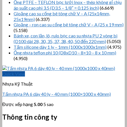
Ống PTFE – TEFLON bọc lưới Inox – thép không gỉ chịu
áp suất cao phi 3.5 (D3.5 – 1/8″ = 0.125 inch)
(6.669)
Gioăng cao su cống bê tông chữ V – A (25x14mm,
25x19mm)
(6.337)
Gioăng – ron cao su cống bê tông chữ V – A (25 x 19 mm)
(5.158)
Bánh xe, con lăn, lô, rulo bọc cao su nhựa PU 2 vòng bi
(D100 dài 28, 30, 35, 37, 38, 40, 50 đến 220 mm)
(5.050)
Tấm silicone dày 1 ly – 1mm (1000x1000x1mm)
(4.975)
Ống nhựa teflon phi 10 (D8xD10 – 8×10 – 8 x 10 mm)
(4.950)
Quick View
Nhựa Kỹ Thuật
Tấm nhựa PA 6 dày 40 ly – 40 mm (1000×1000 x 40mm)
Được xếp hạng
5.00
5 sao
Thông tin công ty