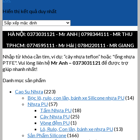
Hiển thị kết quả duy nhất
HÀ NỘI:
0373031121
- Mr ANH
|
0798344111 - MR THU
TPHCM:
0774595111
- Mr Hải
|
0784220111 - MR GIANG
Nhập từ khóa cần tìm, ví dụ: “cây nhựa teflon” hoặc "ống nhựa
PTFE". Vui lòng liên hệ
Mr Anh
–
0373031121
để được trợ
giúp nhanh nhất!
Danh mục sản phẩm
Cao Su Nhựa
(223)
Bọc lô, rulo, con lăn, bánh xe Silicone nhựa PU
(14)
Nhựa PU
(57)
Tấm Nhựa PU
(18)
Cây Nhựa PU
(25)
Vòng đệm PU
(1)
Lô, Rulo, Con lăn, bánh xe nhựa PU
(13)
Sản Phẩm Silicone
(166)