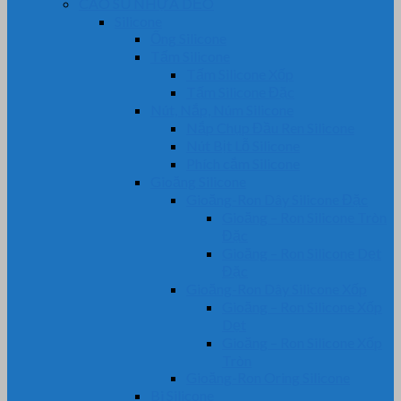
CAO SU NHỰA DẺO
Silicone
Ống Silicone
Tấm Silicone
Tấm Silicone Xốp
Tấm Silicone Đặc
Nút, Nắp, Núm Silicone
Nắp Chụp Đầu Ren Silicone
Nút Bịt Lỗ Silicone
Phích cắm Silicone
Gioăng Silicone
Gioăng-Ron Dây Silicone Đặc
Gioăng – Ron Silicone Tròn
Đặc
Gioăng – Ron Silicone Dẹt
Đặc
Gioăng-Ron Dây Silicone Xốp
Gioăng – Ron Silicone Xốp
Dẹt
Gioăng – Ron Silicone Xốp
Tròn
Gioăng-Ron Oring Silicone
Bi Silicone