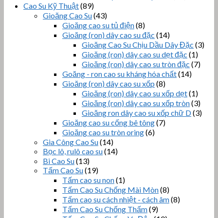
Cao Su Kỹ Thuật
(89)
Gioăng Cao Su
(43)
Gioăng cao su tủ điện
(8)
Gioăng (ron) dây cao su đặc
(14)
Gioăng Cao Su Chịu Dầu Dây Đặc
(3)
Gioăng (ron) dây cao su dẹt đặc
(1)
Gioăng (ron) dây cao su tròn đặc
(7)
Goăng - ron cao su kháng hóa chất
(14)
Gioăng (ron) dây cao su xốp
(8)
Gioăng (ron) dây cao su xốp dẹt
(1)
Gioăng (ron) dây cao su xốp tròn
(3)
Gioăng ron dây cao su xốp chữ D
(3)
Gioăng cao su cống bê tông
(7)
Gioăng cao su tròn oring
(6)
Gia Công Cao Su
(14)
Bọc lô, rulô cao su
(14)
Bi Cao Su
(13)
Tấm Cao Su
(19)
Tấm cao su non
(1)
Tấm Cao Su Chống Mài Mòn
(8)
Tấm cao su cách nhiệt - cách âm
(8)
Tấm Cao Su Chống Thấm
(9)