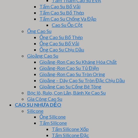
Tấm Thảm Cao Su EVA
Tấm Cao Su Bố Vải
Tấm Cao Su Bố Thép
Tấm Cao Su Chống Va Đập
Cao Su Ốp Cột
Ống Cao Su
Ống Cao Su Bố Thép
Ống Cao Su Bố Vải
Ống Cao Su Chịu Dầu
Gioăng Cao Su
Gioăng-Ron Cao Su Kháng Hóa Chất
Gioăng-Ron Cao Su Tủ Điện
Gioăng-Ron Cao Su Tròn Oring
Gioăng – Dây Cao Su Tròn Đặc Chịu Dầu
Gioăng Cao Su Cống Bê Tông
Bọc lô, Rulo, Con Lăn, Bánh Xe Cao Su
Gia Công Cao Su
CAO SU NHỰA DẺO
Silicone
Ống Silicone
Tấm Silicone
Tấm Silicone Xốp
Tấm Silicone Đặc