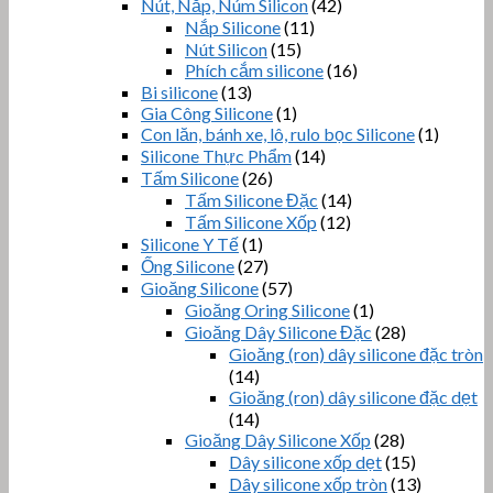
Nút, Nắp, Núm Silicon
(42)
Nắp Silicone
(11)
Nút Silicon
(15)
Phích cắm silicone
(16)
Bi silicone
(13)
Gia Công Silicone
(1)
Con lăn, bánh xe, lô, rulo bọc Silicone
(1)
Silicone Thực Phẩm
(14)
Tấm Silicone
(26)
Tấm Silicone Đặc
(14)
Tấm Silicone Xốp
(12)
Silicone Y Tế
(1)
Ống Silicone
(27)
Gioăng Silicone
(57)
Gioăng Oring Silicone
(1)
Gioăng Dây Silicone Đặc
(28)
Gioăng (ron) dây silicone đặc tròn
(14)
Gioăng (ron) dây silicone đặc dẹt
(14)
Gioăng Dây Silicone Xốp
(28)
Dây silicone xốp dẹt
(15)
Dây silicone xốp tròn
(13)