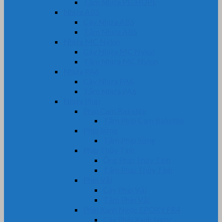
Tấm Nhựa PE-HDPE
Nhựa ABS
Cây Nhựa ABS
Tấm Nhựa ABS
Nhựa MC Nylon
Cây Nhựa MC Nylon
Tấm Nhựa MC Nylon
Nhựa PA6
Cây Nhựa PA6
Tấm Nhựa PA6
Nhựa Phíp
Phíp Cam Bakelite
Tấm Phíp Cam Bakelite
Phíp Sừng
Tấm Phíp Sừng
Phíp Thủy Tinh
Ống Phíp Thủy Tinh
Tấm Phíp Thủy Tinh
Phíp Vải
Cây Phíp Vải
Tấm Phíp Vải
Phíp Xanh Ngọc EPOXY FR4
Cây Phíp Xanh Ngọc