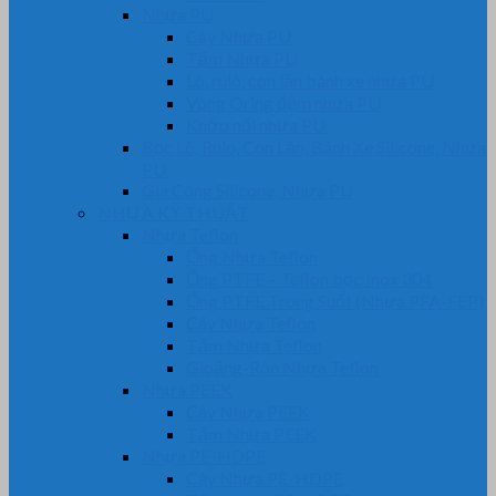
Nhựa PU
Cây Nhựa PU
Tấm Nhựa PU
Lô, rulô, con lăn bánh xe nhựa PU
Vòng Oring đệm nhựa PU
Khớp nối nhựa PU
Bọc Lô, Rulo, Con Lăn, Bánh Xe Silicone, Nhựa
PU
Gia Công Silicone, Nhựa PU
NHỰA KỸ THUẬT
Nhựa Teflon
Ống Nhựa Teflon
Ống PTFE – Teflon bọc Inox 304
Ống PTFE Trong Suốt (Nhựa PFA-FEP)
Cây Nhựa Teflon
Tấm Nhựa Teflon
Gioăng-Rôn Nhựa Teflon
Nhựa PEEK
Cây Nhựa PEEK
Tấm Nhựa PEEK
Nhựa PE-HDPE
Cây Nhựa PE-HDPE