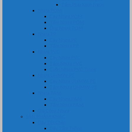
Tấm Phíp Xanh Ngọc
Nhựa POM
Cây Nhựa POM
Tấm Nhựa POM
Ống Nhựa POM
Nhựa PP
Cây Nhựa PP
Tấm Nhựa PP
Nhựa PVC
Cây Nhựa PVC
Tấm Nhựa PVC
Cuộn Nhựa PVC Trong
Nhựa UHMW-PE
Cây Nhựa UHMW-PE
Tấm Nhựa UHMW-PE
Nhựa PA66
Cây Nhựa PA66
Tấm Nhựa PA66
Gia Công Nhựa
SẢN PHẨM KHÁC
Dây Tết Chèn
Dây Tẩm Teflon