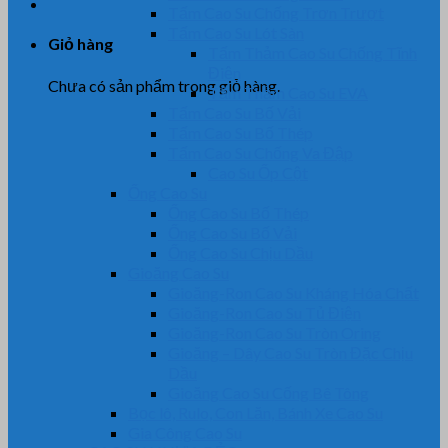
Tấm Cao Su Chống Trơn Trượt
Tấm Cao Su Lót Sàn
Giỏ hàng
Tấm Thảm Cao Su Chống Tĩnh
Điện
Chưa có sản phẩm trong giỏ hàng.
Tấm Thảm Cao Su EVA
Tấm Cao Su Bố Vải
Tấm Cao Su Bố Thép
Tấm Cao Su Chống Va Đập
Cao Su Ốp Cột
Ống Cao Su
Ống Cao Su Bố Thép
Ống Cao Su Bố Vải
Ống Cao Su Chịu Dầu
Gioăng Cao Su
Gioăng-Ron Cao Su Kháng Hóa Chất
Gioăng-Ron Cao Su Tủ Điện
Gioăng-Ron Cao Su Tròn Oring
Gioăng – Dây Cao Su Tròn Đặc Chịu
Dầu
Gioăng Cao Su Cống Bê Tông
Bọc lô, Rulo, Con Lăn, Bánh Xe Cao Su
Gia Công Cao Su