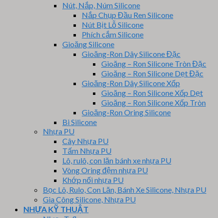
Nút, Nắp, Núm Silicone
Nắp Chụp Đầu Ren Silicone
Nút Bịt Lỗ Silicone
Phích cắm Silicone
Gioăng Silicone
Gioăng-Ron Dây Silicone Đặc
Gioăng – Ron Silicone Tròn Đặc
Gioăng – Ron Silicone Dẹt Đặc
Gioăng-Ron Dây Silicone Xốp
Gioăng – Ron Silicone Xốp Dẹt
Gioăng – Ron Silicone Xốp Tròn
Gioăng-Ron Oring Silicone
Bi Silicone
Nhựa PU
Cây Nhựa PU
Tấm Nhựa PU
Lô, rulô, con lăn bánh xe nhựa PU
Vòng Oring đệm nhựa PU
Khớp nối nhựa PU
Bọc Lô, Rulo, Con Lăn, Bánh Xe Silicone, Nhựa PU
Gia Công Silicone, Nhựa PU
NHỰA KỸ THUẬT