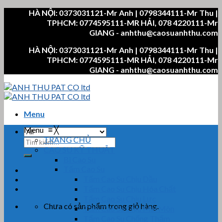
Skip
HÀ NỘI: 0373031121-Mr Anh | 0798344111-Mr Thu |
to
TPHCM: 0774595111-MR HẢI, 078 4220111-Mr
content
GIANG - anhthu@caosuanhthu.com
HÀ NỘI: 0373031121-Mr Anh | 0798344111-Mr Thu |
TPHCM: 0774595111-MR HẢI, 078 4220111-Mr
GIANG - anhthu@caosuanhthu.com
Menu
Menu
≡
╳
TRANG CHỦ
Tìm
CAO SU KỸ THUẬT
kiếm:
Bi Cao Su
Tấm Cao Su
Tấm Cao Su Chịu Dầu
Tấm Cao Su Chịu Hóa Chất
Tấm Cao Su Chịu Lực
Chưa có sản phẩm trong giỏ hàng.
Tấm Cao Su Chịu Mài Mòn
Tấm Cao Su Chống Thấm