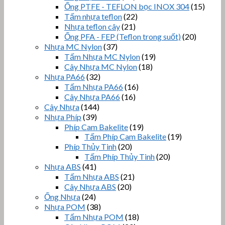
Ống PTFE - TEFLON bọc INOX 304
(15)
Tấm nhựa teflon
(22)
Nhựa teflon cây
(21)
Ống PFA - FEP (Teflon trong suốt)
(20)
Nhựa MC Nylon
(37)
Tấm Nhựa MC Nylon
(19)
Cây Nhựa MC Nylon
(18)
Nhựa PA66
(32)
Tấm Nhựa PA66
(16)
Cây Nhựa PA66
(16)
Cây Nhựa
(144)
Nhựa Phíp
(39)
Phíp Cam Bakelite
(19)
Tấm Phíp Cam Bakelite
(19)
Phíp Thủy Tinh
(20)
Tấm Phíp Thủy Tinh
(20)
Nhựa ABS
(41)
Tấm Nhựa ABS
(21)
Cây Nhựa ABS
(20)
Ống Nhựa
(24)
Nhựa POM
(38)
Tấm Nhựa POM
(18)