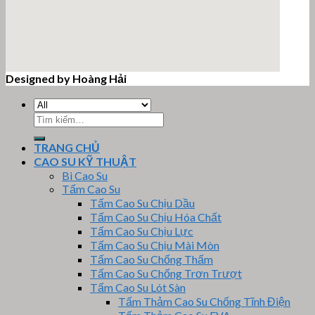
Designed by Hoàng Hải
email google map
Tìm
kiếm:
TRANG CHỦ
CAO SU KỸ THUẬT
Bi Cao Su
Tấm Cao Su
Tấm Cao Su Chịu Dầu
Tấm Cao Su Chịu Hóa Chất
Tấm Cao Su Chịu Lực
Tấm Cao Su Chịu Mài Mòn
Tấm Cao Su Chống Thấm
Tấm Cao Su Chống Trơn Trượt
Tấm Cao Su Lót Sàn
Tấm Thảm Cao Su Chống Tĩnh Điện