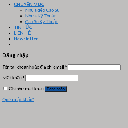
CHUYÊN MỤC
Nhựa dẻo Cao Su
Nhựa Kỹ Thuật
Cao Su Kỹ Thuật
TIN TỨC
LIÊN HỆ
Newsletter
Đăng nhập
Tên tài khoản hoặc địa chỉ email
*
Mật khẩu
*
Ghi nhớ mật khẩu
Đăng nhập
Quên mật khẩu?