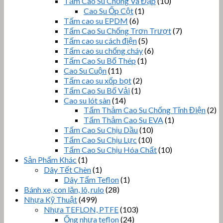
Tấm Cao Su Chống Va Đập
(10)
Cao Su Ốp Cột
(1)
Tấm cao su EPDM
(6)
Tấm Cao Su Chống Trơn Trượt
(7)
Tấm cao su cách điện
(5)
Tấm cao su chống cháy
(6)
Tấm Cao Su Bố Thép
(1)
Cao Su Cuộn
(11)
Tấm cao su xốp bọt
(2)
Tấm Cao Su Bố Vải
(1)
Cao su lót sàn
(14)
Tấm Thảm Cao Su Chống Tĩnh Điện
(2)
Tấm Thảm Cao Su EVA
(1)
Tấm Cao Su Chịu Dầu
(10)
Tấm Cao Su Chịu Lực
(10)
Tấm Cao Su Chịu Hóa Chất
(10)
Sản Phẩm Khác
(1)
Dây Tết Chèn
(1)
Dây Tẩm Teflon
(1)
Bánh xe, con lăn, lô, rulo
(28)
Nhựa Kỹ Thuật
(499)
Nhựa TEFLON, PTFE
(103)
Ống nhựa teflon
(24)