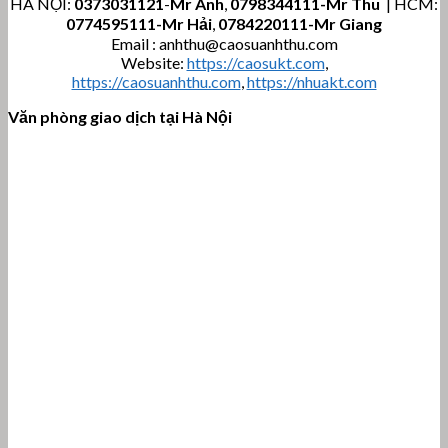
HÀ NỘI:
0373031121
-
Mr Anh
,
0798344111-Mr Thu
| HCM:
0774595111
-Mr Hải
,
0784220111-Mr Giang
Email : anhthu@caosuanhthu.com
Website:
https://caosukt.com
,
https://caosuanhthu.com
,
https://nhuakt.com
Văn phòng giao dịch tại Hà Nội