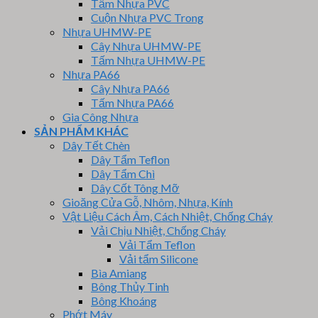
Tấm Nhựa PVC
Cuộn Nhựa PVC Trong
Nhựa UHMW-PE
Cây Nhựa UHMW-PE
Tấm Nhựa UHMW-PE
Nhựa PA66
Cây Nhựa PA66
Tấm Nhựa PA66
Gia Công Nhựa
SẢN PHẨM KHÁC
Dây Tết Chèn
Dây Tẩm Teflon
Dây Tẩm Chì
Dây Cốt Tông Mỡ
Gioăng Cửa Gỗ, Nhôm, Nhựa, Kính
Vật Liệu Cách Âm, Cách Nhiệt, Chống Cháy
Vải Chịu Nhiệt, Chống Cháy
Vải Tẩm Teflon
Vải tẩm Silicone
Bìa Amiang
Bông Thủy Tinh
Bông Khoáng
Phớt Máy