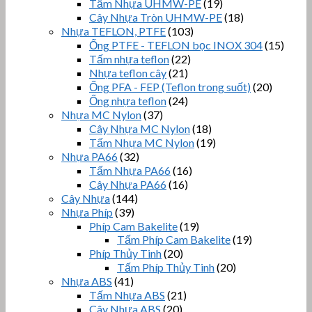
Tấm Nhựa UHMW-PE
(19)
Cây Nhựa Tròn UHMW-PE
(18)
Nhựa TEFLON, PTFE
(103)
Ống PTFE - TEFLON bọc INOX 304
(15)
Tấm nhựa teflon
(22)
Nhựa teflon cây
(21)
Ống PFA - FEP (Teflon trong suốt)
(20)
Ống nhựa teflon
(24)
Nhựa MC Nylon
(37)
Cây Nhựa MC Nylon
(18)
Tấm Nhựa MC Nylon
(19)
Nhựa PA66
(32)
Tấm Nhựa PA66
(16)
Cây Nhựa PA66
(16)
Cây Nhựa
(144)
Nhựa Phíp
(39)
Phíp Cam Bakelite
(19)
Tấm Phíp Cam Bakelite
(19)
Phíp Thủy Tinh
(20)
Tấm Phíp Thủy Tinh
(20)
Nhựa ABS
(41)
Tấm Nhựa ABS
(21)
Cây Nhựa ABS
(20)