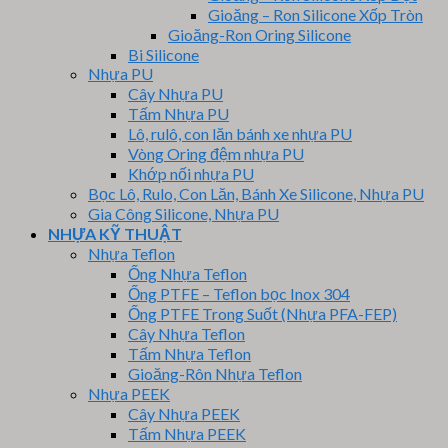
Gioăng – Ron Silicone Xốp Tròn
Gioăng-Ron Oring Silicone
Bi Silicone
Nhựa PU
Cây Nhựa PU
Tấm Nhựa PU
Lô, rulô, con lăn bánh xe nhựa PU
Vòng Oring đệm nhựa PU
Khớp nối nhựa PU
Bọc Lô, Rulo, Con Lăn, Bánh Xe Silicone, Nhựa PU
Gia Công Silicone, Nhựa PU
NHỰA KỸ THUẬT
Nhựa Teflon
Ống Nhựa Teflon
Ống PTFE – Teflon bọc Inox 304
Ống PTFE Trong Suốt (Nhựa PFA-FEP)
Cây Nhựa Teflon
Tấm Nhựa Teflon
Gioăng-Rôn Nhựa Teflon
Nhựa PEEK
Cây Nhựa PEEK
Tấm Nhựa PEEK