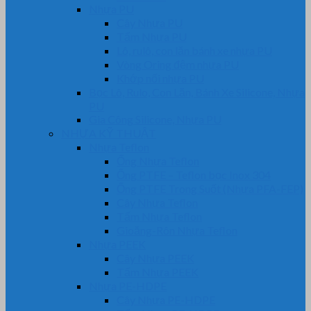
Nhựa PU
Cây Nhựa PU
Tấm Nhựa PU
Lô, rulô, con lăn bánh xe nhựa PU
Vòng Oring đệm nhựa PU
Khớp nối nhựa PU
Bọc Lô, Rulo, Con Lăn, Bánh Xe Silicone, Nhựa
PU
Gia Công Silicone, Nhựa PU
NHỰA KỸ THUẬT
Nhựa Teflon
Ống Nhựa Teflon
Ống PTFE – Teflon bọc Inox 304
Ống PTFE Trong Suốt (Nhựa PFA-FEP)
Cây Nhựa Teflon
Tấm Nhựa Teflon
Gioăng-Rôn Nhựa Teflon
Nhựa PEEK
Cây Nhựa PEEK
Tấm Nhựa PEEK
Nhựa PE-HDPE
Cây Nhựa PE-HDPE