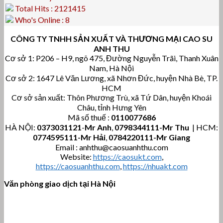
Total Hits : 2121415
Who's Online : 8
CÔNG TY TNHH SẢN XUẤT VÀ THƯƠNG MẠI CAO SU
ANH THU
Cơ sở 1: P206 – H9, ngõ 475, Đường Nguyễn Trãi, Thanh Xuân
Nam, Hà Nội
Cơ sở 2: 1647 Lê Văn Lương, xã Nhơn Đức, huyện Nhà Bè, TP.
HCM
Cơ sở sản xuất: Thôn Phương Trù, xã Tứ Dân, huyện Khoái
Châu, tỉnh Hưng Yên
Mã số thuế :
0110077686
HÀ NỘI:
0373031121
-
Mr Anh
,
0798344111-Mr Thu
| HCM:
0774595111
-Mr Hải
,
0784220111-Mr Giang
Email : anhthu@caosuanhthu.com
Website:
https://caosukt.com
,
https://caosuanhthu.com
,
https://nhuakt.com
Văn phòng giao dịch tại Hà Nội