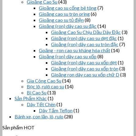
Gioăng Cao Su
(43)
Gioăng cao su cống bê tông
(7)
Gioăng cao su tròn oring
(6)
Gioăng cao su tủ điện
(8)
Gioăng (ron) dây cao su đặc
(14)
Gioăng Cao Su Chịu Dầu Dây Đặc
(3)
Gioăng (ron) dây cao su dẹt đặc
(1)
Gioăng (ron) dây cao su tròn đặc
(7)
Goăng - ron cao su kháng hóa chất
(14)
Gioăng (ron) dây cao su xốp
(8)
Gioăng (ron) dây cao su xốp dẹt
(1)
Gioăng (ron) dây cao su xốp tròn
(3)
Gioăng ron dây cao su xốp chữ D
(3)
Gia Công Cao Su
(14)
Bọc lô, rulô cao su
(14)
Bi Cao Su
(13)
Sản Phẩm Khác
(1)
Dây Tết Chèn
(1)
Dây Tẩm Teflon
(1)
Bánh xe, con lăn, lô, rulo
(28)
Sản phẩm HOT