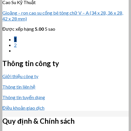
Cao Su Kỹ Thuật
Gioăng – ron cao su cống bê tông chữ V – A (34 x 28, 36 x 28,
42 x 28 mm)
Được xếp hạng
5.00
5 sao
1
2
Thông tin công ty
Giới thiệu công ty
Thông tin liên hệ
Thông tin tuyển dụng
Điều khoản giao dịch
Quy định & Chính sách