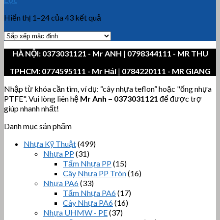
Hiển thị 1–24 của 43 kết quả
HÀ NỘI:
0373031121
- Mr ANH
|
0798344111 - MR THU
TPHCM:
0774595111
- Mr Hải
|
0784220111 - MR GIANG
Nhập từ khóa cần tìm, ví dụ: “cây nhựa teflon” hoặc "ống nhựa
PTFE". Vui lòng liên hệ
Mr Anh
–
0373031121
để được trợ
giúp nhanh nhất!
Danh mục sản phẩm
Nhựa Kỹ Thuật
(499)
Nhựa PP
(31)
Tấm Nhựa PP
(15)
Cây Nhựa PP Tròn
(16)
Nhựa PA6
(33)
Tấm Nhựa PA6
(17)
Cây Nhựa PA6
(16)
Nhựa UHMW - PE
(37)