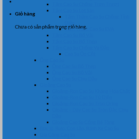
Tấm Cao Su Chống Trơn Trượt
Tấm Cao Su Lót Sàn
Giỏ hàng
Tấm Thảm Cao Su Chống Tĩnh
Điện
Chưa có sản phẩm trong giỏ hàng.
Tấm Thảm Cao Su EVA
Tấm Cao Su Bố Vải
Tấm Cao Su Bố Thép
Tấm Cao Su Chống Va Đập
Cao Su Ốp Cột
Ống Cao Su
Ống Cao Su Bố Thép
Ống Cao Su Bố Vải
Ống Cao Su Chịu Dầu
Gioăng Cao Su
Gioăng-Ron Cao Su Kháng Hóa Chất
Gioăng-Ron Cao Su Tủ Điện
Gioăng-Ron Cao Su Tròn Oring
Gioăng – Dây Cao Su Tròn Đặc Chịu
Dầu
Gioăng Cao Su Cống Bê Tông
Bọc lô, Rulo, Con Lăn, Bánh Xe Cao Su
Gia Công Cao Su