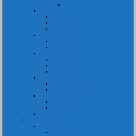
Tấm Phíp Xanh Ngọc
Nhựa POM
Cây Nhựa POM
Tấm Nhựa POM
Ống Nhựa POM
Nhựa PP
Cây Nhựa PP
Tấm Nhựa PP
Nhựa PVC
Cây Nhựa PVC
Tấm Nhựa PVC
Cuộn Nhựa PVC Trong
Nhựa UHMW-PE
Cây Nhựa UHMW-PE
Tấm Nhựa UHMW-PE
Nhựa PA66
Cây Nhựa PA66
Tấm Nhựa PA66
Gia Công Nhựa
SẢN PHẨM KHÁC
Dây Tết Chèn
Dây Tẩm Teflon