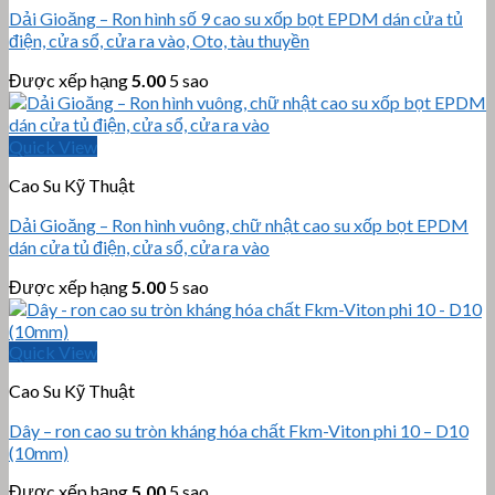
Dải Gioăng – Ron hình số 9 cao su xốp bọt EPDM dán cửa tủ
điện, cửa sổ, cửa ra vào, Oto, tàu thuyền
Được xếp hạng
5.00
5 sao
Quick View
Cao Su Kỹ Thuật
Dải Gioăng – Ron hình vuông, chữ nhật cao su xốp bọt EPDM
dán cửa tủ điện, cửa sổ, cửa ra vào
Được xếp hạng
5.00
5 sao
Quick View
Cao Su Kỹ Thuật
Dây – ron cao su tròn kháng hóa chất Fkm-Viton phi 10 – D10
(10mm)
Được xếp hạng
5.00
5 sao