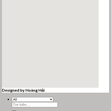
Designed by Hoàng Hải
email google map
Tìm
kiếm: