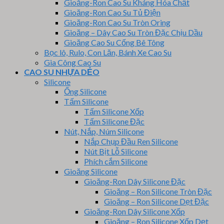
Gioăng-Ron Cao Su Kháng Hóa Chất
Gioăng-Ron Cao Su Tủ Điện
Gioăng-Ron Cao Su Tròn Oring
Gioăng – Dây Cao Su Tròn Đặc Chịu Dầu
Gioăng Cao Su Cống Bê Tông
Bọc lô, Rulo, Con Lăn, Bánh Xe Cao Su
Gia Công Cao Su
CAO SU NHỰA DẺO
Silicone
Ống Silicone
Tấm Silicone
Tấm Silicone Xốp
Tấm Silicone Đặc
Nút, Nắp, Núm Silicone
Nắp Chụp Đầu Ren Silicone
Nút Bịt Lỗ Silicone
Phích cắm Silicone
Gioăng Silicone
Gioăng-Ron Dây Silicone Đặc
Gioăng – Ron Silicone Tròn Đặc
Gioăng – Ron Silicone Dẹt Đặc
Gioăng-Ron Dây Silicone Xốp
Gioăng – Ron Silicone Xốp Dẹt