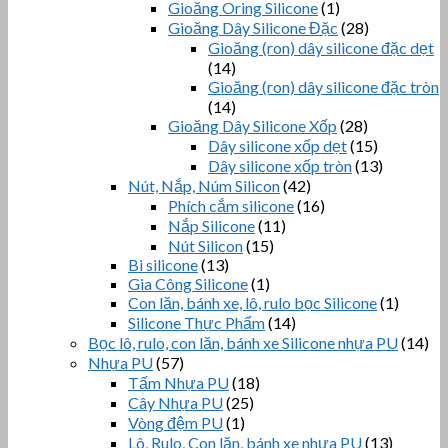
Gioăng Oring Silicone
(1)
Gioăng Dây Silicone Đặc
(28)
Gioăng (ron) dây silicone đặc dẹt
(14)
Gioăng (ron) dây silicone đặc tròn
(14)
Gioăng Dây Silicone Xốp
(28)
Dây silicone xốp dẹt
(15)
Dây silicone xốp tròn
(13)
Nút, Nắp, Núm Silicon
(42)
Phích cắm silicone
(16)
Nắp Silicone
(11)
Nút Silicon
(15)
Bi silicone
(13)
Gia Công Silicone
(1)
Con lăn, bánh xe, lô, rulo bọc Silicone
(1)
Silicone Thực Phẩm
(14)
Bọc lô, rulo, con lăn, bánh xe Silicone nhựa PU
(14)
Nhựa PU
(57)
Tấm Nhựa PU
(18)
Cây Nhựa PU
(25)
Vòng đệm PU
(1)
Lô, Rulo, Con lăn, bánh xe nhựa PU
(13)