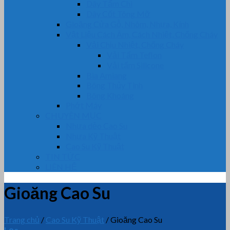
Dây Tẩm Chì
Dây Cốt Tông Mỡ
Gioăng Cửa Gỗ, Nhôm, Nhựa, Kính
Vật Liệu Cách Âm, Cách Nhiệt, Chống Cháy
Vải Chịu Nhiệt, Chống Cháy
Vải Tẩm Teflon
Vải tẩm Silicone
Bìa Amiang
Bông Thủy Tinh
Bông Khoáng
Phớt Máy
CHUYÊN MỤC
Nhựa dẻo Cao Su
Nhựa Kỹ Thuật
Cao Su Kỹ Thuật
TIN TỨC
LIÊN HỆ
Gioăng Cao Su
Trang chủ
/
Cao Su Kỹ Thuật
/
Gioăng Cao Su
Lọc