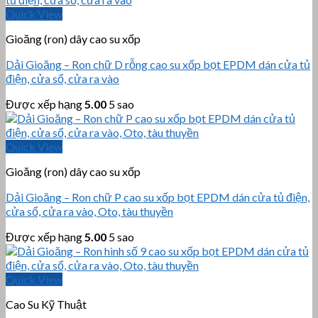
Quick View
Gioăng (ron) dây cao su xốp
Dải Gioăng – Ron chữ D rỗng cao su xốp bọt EPDM dán cửa tủ
điện, cửa sổ, cửa ra vào
Được xếp hạng
5.00
5 sao
Quick View
Gioăng (ron) dây cao su xốp
Dải Gioăng – Ron chữ P cao su xốp bọt EPDM dán cửa tủ điện,
cửa sổ, cửa ra vào, Oto, tàu thuyền
Được xếp hạng
5.00
5 sao
Quick View
Cao Su Kỹ Thuật