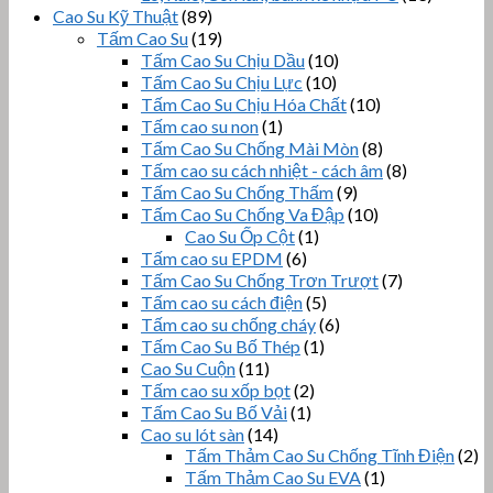
Cao Su Kỹ Thuật
(89)
Tấm Cao Su
(19)
Tấm Cao Su Chịu Dầu
(10)
Tấm Cao Su Chịu Lực
(10)
Tấm Cao Su Chịu Hóa Chất
(10)
Tấm cao su non
(1)
Tấm Cao Su Chống Mài Mòn
(8)
Tấm cao su cách nhiệt - cách âm
(8)
Tấm Cao Su Chống Thấm
(9)
Tấm Cao Su Chống Va Đập
(10)
Cao Su Ốp Cột
(1)
Tấm cao su EPDM
(6)
Tấm Cao Su Chống Trơn Trượt
(7)
Tấm cao su cách điện
(5)
Tấm cao su chống cháy
(6)
Tấm Cao Su Bố Thép
(1)
Cao Su Cuộn
(11)
Tấm cao su xốp bọt
(2)
Tấm Cao Su Bố Vải
(1)
Cao su lót sàn
(14)
Tấm Thảm Cao Su Chống Tĩnh Điện
(2)
Tấm Thảm Cao Su EVA
(1)