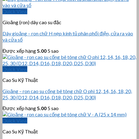
Quick View
Gioăng (ron) dây cao su đặc
Dây gioăng – ron chữ H nẹp kính tủ phân phối điện, cửa ra vào
và cửa sổ
Được xếp hạng
5.00
5 sao
Quick View
Cao Su Kỹ Thuật
Gioăng – ron cao su cống bê tông chữ O phi 12, 14, 16, 18, 20,
25, 30 (D12, D14, D16, D18, D20, D25, D30)
Được xếp hạng
5.00
5 sao
Quick View
Cao Su Kỹ Thuật