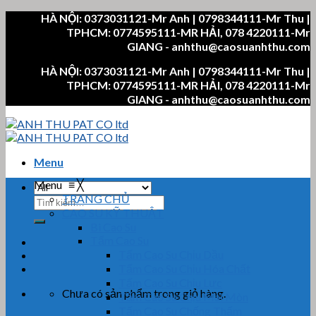
Skip
HÀ NỘI: 0373031121-Mr Anh | 0798344111-Mr Thu |
to
TPHCM: 0774595111-MR HẢI, 078 4220111-Mr
content
GIANG - anhthu@caosuanhthu.com
HÀ NỘI: 0373031121-Mr Anh | 0798344111-Mr Thu |
TPHCM: 0774595111-MR HẢI, 078 4220111-Mr
GIANG - anhthu@caosuanhthu.com
Menu
Menu
≡
╳
TRANG CHỦ
Tìm
CAO SU KỸ THUẬT
kiếm:
Bi Cao Su
Tấm Cao Su
Tấm Cao Su Chịu Dầu
Tấm Cao Su Chịu Hóa Chất
Tấm Cao Su Chịu Lực
Chưa có sản phẩm trong giỏ hàng.
Tấm Cao Su Chịu Mài Mòn
Tấm Cao Su Chống Thấm