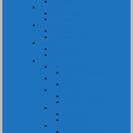
Tấm Nhựa PE-HDPE
Nhựa ABS
Cây Nhựa ABS
Tấm Nhựa ABS
Nhựa MC Nylon
Cây Nhựa MC Nylon
Tấm Nhựa MC Nylon
Nhựa PA6
Cây Nhựa PA6
Tấm Nhựa PA6
Nhựa Phíp
Phíp Cam Bakelite
Tấm Phíp Cam Bakelite
Phíp Sừng
Tấm Phíp Sừng
Phíp Thủy Tinh
Ống Phíp Thủy Tinh
Tấm Phíp Thủy Tinh
Phíp Vải
Cây Phíp Vải
Tấm Phíp Vải
Phíp Xanh Ngọc EPOXY FR4
Cây Phíp Xanh Ngọc