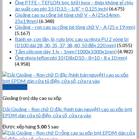
Ống PTFE – TEFLON bọc lưới Inox – thép không gỉ chịu
áp suất cao phi 3.5 (D3.5 – 1/8″ = 0.125 inch)
(6.675)
Gioăng cao su cống bê tông chữ V – A (25x14mm,
25x19mm)
(6.348)
Gioăng – ron cao su cống bê tông chữ V – A (25 x 19 mm)
(5.167)
Bánh xe, con lăn, lô, rulo bọc cao su nhựa PU 2 vòng bi
(D100 dài 28, 30, 35, 37, 38, 40, 50 đến 220 mm)
(5.055)
Tấm silicone dày 1 ly – 1mm (1000x1000x1mm)
(4.982)
Ống nhựa teflon phi 10 (D8xD10 – 8×10 – 8 x 10 mm)
(4.958)
Quick View
Gioăng (ron) dây cao su xốp
Dải Gioăng – Ron chữ D đặc (hình bán nguyệt) cao su xốp bọt
EPDM dán cửa tủ điện, cửa sổ, cửa ra vào
Được xếp hạng
5.00
5 sao