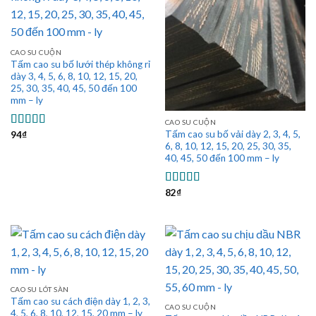
CAO SU CUỘN
Tấm cao su bố lưới thép không rỉ
dày 3, 4, 5, 6, 8, 10, 12, 15, 20,
25, 30, 35, 40, 45, 50 đến 100
mm – ly
CAO SU CUỘN
Tấm cao su bố vải dày 2, 3, 4, 5,
94
₫
Được xếp
6, 8, 10, 12, 15, 20, 25, 30, 35,
hạng
5.00
5
sao
40, 45, 50 đến 100 mm – ly
82
₫
Được xếp
hạng
5.00
5
sao
CAO SU LÓT SÀN
Tấm cao su cách điện dày 1, 2, 3,
CAO SU CUỘN
4, 5, 6, 8, 10, 12, 15, 20 mm – ly