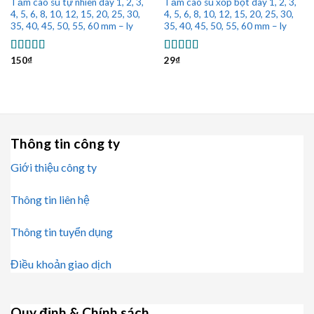
Tấm cao su tự nhiên dày 1, 2, 3,
Tấm cao su xốp bọt dày 1, 2, 3,
4, 5, 6, 8, 10, 12, 15, 20, 25, 30,
4, 5, 6, 8, 10, 12, 15, 20, 25, 30,
35, 40, 45, 50, 55, 60 mm – ly
35, 40, 45, 50, 55, 60 mm – ly
150
₫
29
₫
Được xếp
Được xếp
hạng
5.00
5
hạng
5.00
5
sao
sao
Thông tin công ty
Giới thiệu công ty
Thông tin liên hệ
Thông tin tuyển dụng
Điều khoản giao dịch
Quy định & Chính sách