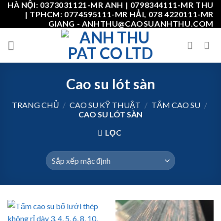
HÀ NỘI: 0373031121-MR ANH | 0798344111-MR THU
Skip
| TPHCM: 0774595111-MR HẢI, 078 4220111-MR
to
GIANG - ANHTHU@CAOSUANHTHU.COM
content
Cao su lót sàn
TRANG CHỦ
/
CAO SU KỸ THUẬT
/
TẤM CAO SU
/
CAO SU LÓT SÀN
LỌC