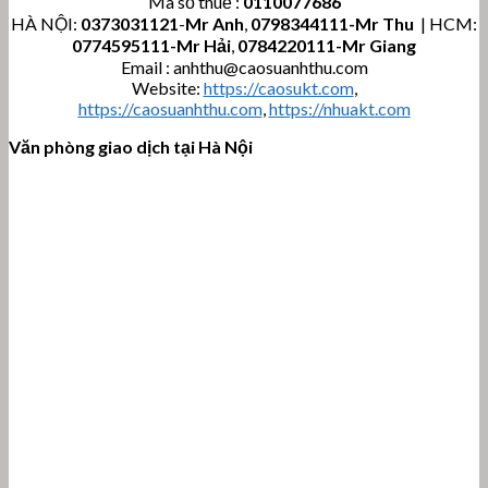
Mã số thuế :
0110077686
HÀ NỘI:
0373031121
-
Mr Anh
,
0798344111-Mr Thu
| HCM:
0774595111
-Mr Hải
,
0784220111-Mr Giang
Email : anhthu@caosuanhthu.com
Website:
https://caosukt.com
,
https://caosuanhthu.com
,
https://nhuakt.com
Văn phòng giao dịch tại Hà Nội