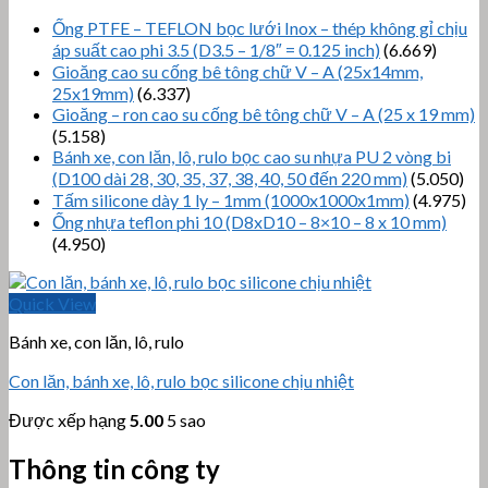
Ống PTFE – TEFLON bọc lưới Inox – thép không gỉ chịu
áp suất cao phi 3.5 (D3.5 – 1/8″ = 0.125 inch)
(6.669)
Gioăng cao su cống bê tông chữ V – A (25x14mm,
25x19mm)
(6.337)
Gioăng – ron cao su cống bê tông chữ V – A (25 x 19 mm)
(5.158)
Bánh xe, con lăn, lô, rulo bọc cao su nhựa PU 2 vòng bi
(D100 dài 28, 30, 35, 37, 38, 40, 50 đến 220 mm)
(5.050)
Tấm silicone dày 1 ly – 1mm (1000x1000x1mm)
(4.975)
Ống nhựa teflon phi 10 (D8xD10 – 8×10 – 8 x 10 mm)
(4.950)
Quick View
Bánh xe, con lăn, lô, rulo
Con lăn, bánh xe, lô, rulo bọc silicone chịu nhiệt
Được xếp hạng
5.00
5 sao
Thông tin công ty