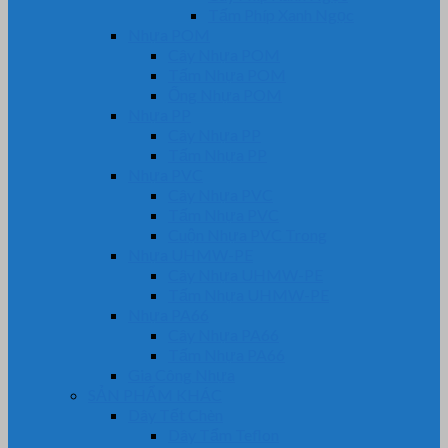
Tấm Phíp Xanh Ngọc
Nhựa POM
Cây Nhựa POM
Tấm Nhựa POM
Ống Nhựa POM
Nhựa PP
Cây Nhựa PP
Tấm Nhựa PP
Nhựa PVC
Cây Nhựa PVC
Tấm Nhựa PVC
Cuộn Nhựa PVC Trong
Nhựa UHMW-PE
Cây Nhựa UHMW-PE
Tấm Nhựa UHMW-PE
Nhựa PA66
Cây Nhựa PA66
Tấm Nhựa PA66
Gia Công Nhựa
SẢN PHẨM KHÁC
Dây Tết Chèn
Dây Tẩm Teflon