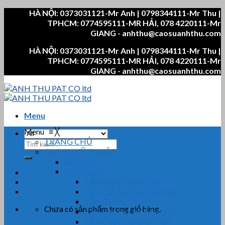
Skip
HÀ NỘI: 0373031121-Mr Anh | 0798344111-Mr Thu |
to
TPHCM: 0774595111-MR HẢI, 078 4220111-Mr
content
GIANG - anhthu@caosuanhthu.com
HÀ NỘI: 0373031121-Mr Anh | 0798344111-Mr Thu |
TPHCM: 0774595111-MR HẢI, 078 4220111-Mr
GIANG - anhthu@caosuanhthu.com
Menu
Menu
≡
╳
TRANG CHỦ
Tìm
CAO SU KỸ THUẬT
kiếm:
Bi Cao Su
Tấm Cao Su
Tấm Cao Su Chịu Dầu
Tấm Cao Su Chịu Hóa Chất
Tấm Cao Su Chịu Lực
Chưa có sản phẩm trong giỏ hàng.
Tấm Cao Su Chịu Mài Mòn
Tấm Cao Su Chống Thấm