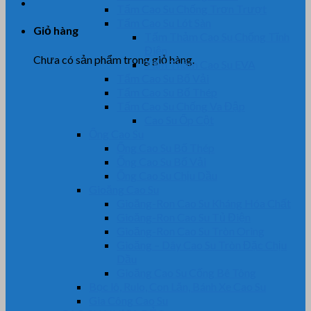
Tấm Cao Su Chống Trơn Trượt
Tấm Cao Su Lót Sàn
Giỏ hàng
Tấm Thảm Cao Su Chống Tĩnh
Điện
Chưa có sản phẩm trong giỏ hàng.
Tấm Thảm Cao Su EVA
Tấm Cao Su Bố Vải
Tấm Cao Su Bố Thép
Tấm Cao Su Chống Va Đập
Cao Su Ốp Cột
Ống Cao Su
Ống Cao Su Bố Thép
Ống Cao Su Bố Vải
Ống Cao Su Chịu Dầu
Gioăng Cao Su
Gioăng-Ron Cao Su Kháng Hóa Chất
Gioăng-Ron Cao Su Tủ Điện
Gioăng-Ron Cao Su Tròn Oring
Gioăng – Dây Cao Su Tròn Đặc Chịu
Dầu
Gioăng Cao Su Cống Bê Tông
Bọc lô, Rulo, Con Lăn, Bánh Xe Cao Su
Gia Công Cao Su