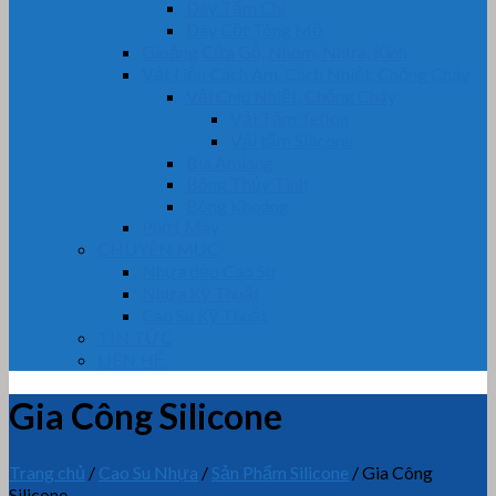
Dây Tẩm Chì
Dây Cốt Tông Mỡ
Gioăng Cửa Gỗ, Nhôm, Nhựa, Kính
Vật Liệu Cách Âm, Cách Nhiệt, Chống Cháy
Vải Chịu Nhiệt, Chống Cháy
Vải Tẩm Teflon
Vải tẩm Silicone
Bìa Amiang
Bông Thủy Tinh
Bông Khoáng
Phớt Máy
CHUYÊN MỤC
Nhựa dẻo Cao Su
Nhựa Kỹ Thuật
Cao Su Kỹ Thuật
TIN TỨC
LIÊN HỆ
Gia Công Silicone
Trang chủ
/
Cao Su Nhựa
/
Sản Phẩm Silicone
/
Gia Công
Silicone