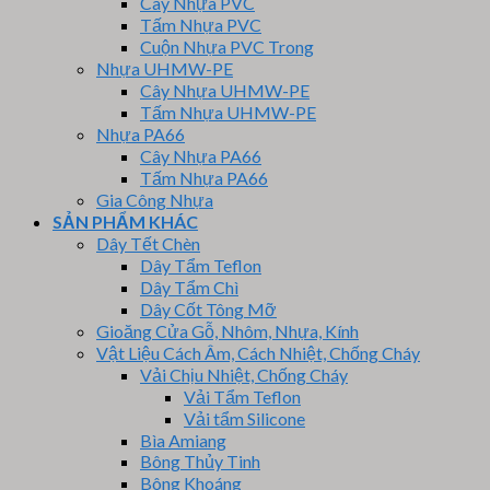
Cây Nhựa PVC
Tấm Nhựa PVC
Cuộn Nhựa PVC Trong
Nhựa UHMW-PE
Cây Nhựa UHMW-PE
Tấm Nhựa UHMW-PE
Nhựa PA66
Cây Nhựa PA66
Tấm Nhựa PA66
Gia Công Nhựa
SẢN PHẨM KHÁC
Dây Tết Chèn
Dây Tẩm Teflon
Dây Tẩm Chì
Dây Cốt Tông Mỡ
Gioăng Cửa Gỗ, Nhôm, Nhựa, Kính
Vật Liệu Cách Âm, Cách Nhiệt, Chống Cháy
Vải Chịu Nhiệt, Chống Cháy
Vải Tẩm Teflon
Vải tẩm Silicone
Bìa Amiang
Bông Thủy Tinh
Bông Khoáng