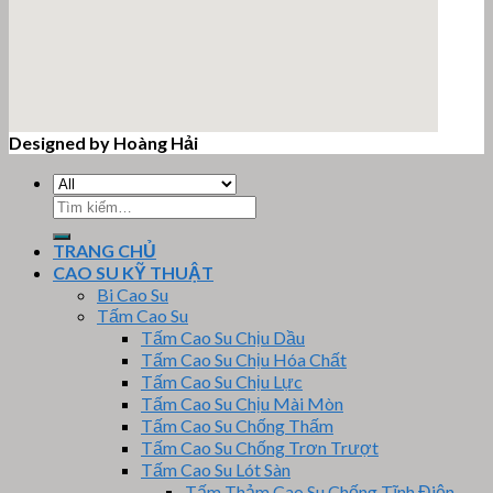
Designed by Hoàng Hải
email google map
Tìm
kiếm:
TRANG CHỦ
CAO SU KỸ THUẬT
Bi Cao Su
Tấm Cao Su
Tấm Cao Su Chịu Dầu
Tấm Cao Su Chịu Hóa Chất
Tấm Cao Su Chịu Lực
Tấm Cao Su Chịu Mài Mòn
Tấm Cao Su Chống Thấm
Tấm Cao Su Chống Trơn Trượt
Tấm Cao Su Lót Sàn
Tấm Thảm Cao Su Chống Tĩnh Điện