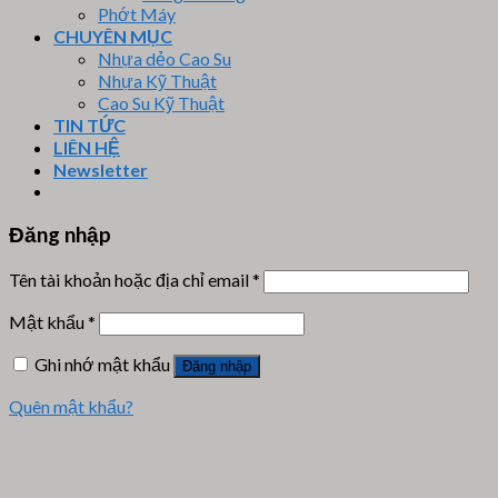
Phớt Máy
CHUYÊN MỤC
Nhựa dẻo Cao Su
Nhựa Kỹ Thuật
Cao Su Kỹ Thuật
TIN TỨC
LIÊN HỆ
Newsletter
Đăng nhập
Tên tài khoản hoặc địa chỉ email
*
Mật khẩu
*
Ghi nhớ mật khẩu
Đăng nhập
Quên mật khẩu?