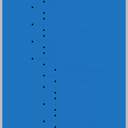
Tấm Nhựa PE-HDPE
Nhựa ABS
Cây Nhựa ABS
Tấm Nhựa ABS
Nhựa MC Nylon
Cây Nhựa MC Nylon
Tấm Nhựa MC Nylon
Nhựa PA6
Cây Nhựa PA6
Tấm Nhựa PA6
Nhựa Phíp
Phíp Cam Bakelite
Tấm Phíp Cam Bakelite
Phíp Sừng
Tấm Phíp Sừng
Phíp Thủy Tinh
Ống Phíp Thủy Tinh
Tấm Phíp Thủy Tinh
Phíp Vải
Cây Phíp Vải
Tấm Phíp Vải
Phíp Xanh Ngọc EPOXY FR4
Cây Phíp Xanh Ngọc