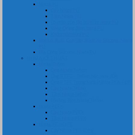
Nhựa PU
Cây Nhựa PU
Tấm Nhựa PU
Lô, rulô, con lăn bánh xe nhựa PU
Vòng Oring đệm nhựa PU
Khớp nối nhựa PU
Bọc Lô, Rulo, Con Lăn, Bánh Xe Silicone, Nhựa
PU
Gia Công Silicone, Nhựa PU
NHỰA KỸ THUẬT
Nhựa Teflon
Ống Nhựa Teflon
Ống PTFE – Teflon bọc Inox 304
Ống PTFE Trong Suốt (Nhựa PFA-FEP)
Cây Nhựa Teflon
Tấm Nhựa Teflon
Gioăng-Rôn Nhựa Teflon
Nhựa PEEK
Cây Nhựa PEEK
Tấm Nhựa PEEK
Nhựa PE-HDPE
Cây Nhựa PE-HDPE