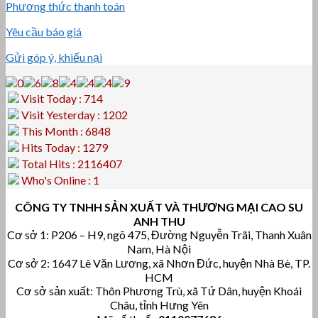
Phương thức thanh toán
Yêu cầu báo giá
Gửi góp ý, khiếu nại
Visit Today : 714
Visit Yesterday : 1202
This Month : 6848
Hits Today : 1279
Total Hits : 2116407
Who's Online : 1
CÔNG TY TNHH SẢN XUẤT VÀ THƯƠNG MẠI CAO SU
ANH THU
Cơ sở 1: P206 – H9, ngõ 475, Đường Nguyễn Trãi, Thanh Xuân
Nam, Hà Nội
Cơ sở 2: 1647 Lê Văn Lương, xã Nhơn Đức, huyện Nhà Bè, TP.
HCM
Cơ sở sản xuất: Thôn Phương Trù, xã Tứ Dân, huyện Khoái
Châu, tỉnh Hưng Yên