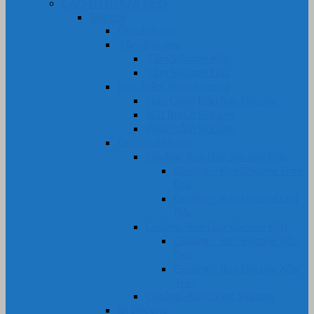
CAO SU NHỰA DẺO
Silicone
Ống Silicone
Tấm Silicone
Tấm Silicone Xốp
Tấm Silicone Đặc
Nút, Nắp, Núm Silicone
Nắp Chụp Đầu Ren Silicone
Nút Bịt Lỗ Silicone
Phích cắm Silicone
Gioăng Silicone
Gioăng-Ron Dây Silicone Đặc
Gioăng – Ron Silicone Tròn
Đặc
Gioăng – Ron Silicone Dẹt
Đặc
Gioăng-Ron Dây Silicone Xốp
Gioăng – Ron Silicone Xốp
Dẹt
Gioăng – Ron Silicone Xốp
Tròn
Gioăng-Ron Oring Silicone
Bi Silicone