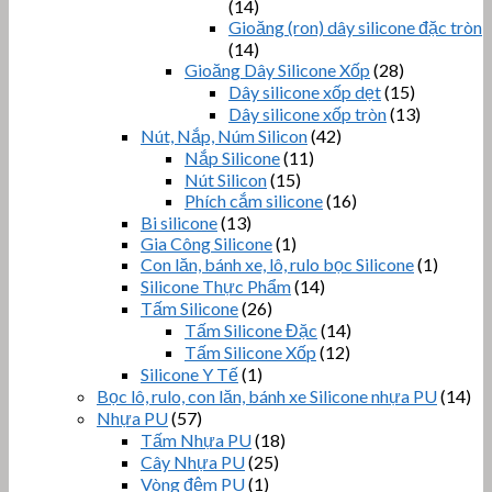
(14)
Gioăng (ron) dây silicone đặc tròn
(14)
Gioăng Dây Silicone Xốp
(28)
Dây silicone xốp dẹt
(15)
Dây silicone xốp tròn
(13)
Nút, Nắp, Núm Silicon
(42)
Nắp Silicone
(11)
Nút Silicon
(15)
Phích cắm silicone
(16)
Bi silicone
(13)
Gia Công Silicone
(1)
Con lăn, bánh xe, lô, rulo bọc Silicone
(1)
Silicone Thực Phẩm
(14)
Tấm Silicone
(26)
Tấm Silicone Đặc
(14)
Tấm Silicone Xốp
(12)
Silicone Y Tế
(1)
Bọc lô, rulo, con lăn, bánh xe Silicone nhựa PU
(14)
Nhựa PU
(57)
Tấm Nhựa PU
(18)
Cây Nhựa PU
(25)
Vòng đệm PU
(1)