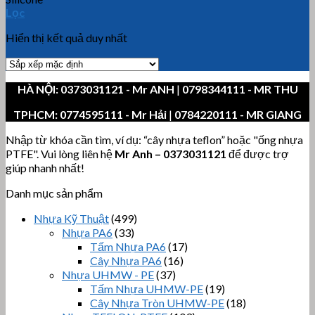
Lọc
Hiển thị kết quả duy nhất
HÀ NỘI:
0373031121
- Mr ANH
|
0798344111 - MR THU
TPHCM:
0774595111
- Mr Hải
|
0784220111 - MR GIANG
Nhập từ khóa cần tìm, ví dụ: “cây nhựa teflon” hoặc "ống nhựa
PTFE". Vui lòng liên hệ
Mr Anh
–
0373031121
để được trợ
giúp nhanh nhất!
Danh mục sản phẩm
Nhựa Kỹ Thuật
(499)
Nhựa PA6
(33)
Tấm Nhựa PA6
(17)
Cây Nhựa PA6
(16)
Nhựa UHMW - PE
(37)
Tấm Nhựa UHMW-PE
(19)
Cây Nhựa Tròn UHMW-PE
(18)