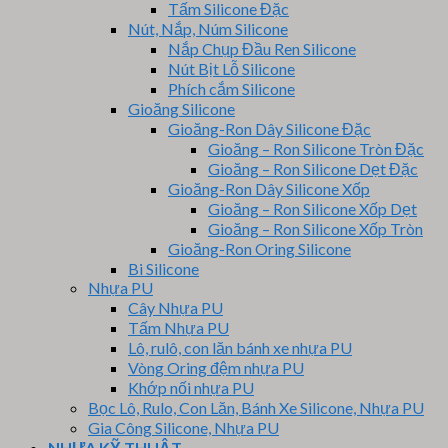
Tấm Silicone Đặc
Nút, Nắp, Núm Silicone
Nắp Chụp Đầu Ren Silicone
Nút Bịt Lỗ Silicone
Phích cắm Silicone
Gioăng Silicone
Gioăng-Ron Dây Silicone Đặc
Gioăng – Ron Silicone Tròn Đặc
Gioăng – Ron Silicone Dẹt Đặc
Gioăng-Ron Dây Silicone Xốp
Gioăng – Ron Silicone Xốp Dẹt
Gioăng – Ron Silicone Xốp Tròn
Gioăng-Ron Oring Silicone
Bi Silicone
Nhựa PU
Cây Nhựa PU
Tấm Nhựa PU
Lô, rulô, con lăn bánh xe nhựa PU
Vòng Oring đệm nhựa PU
Khớp nối nhựa PU
Bọc Lô, Rulo, Con Lăn, Bánh Xe Silicone, Nhựa PU
Gia Công Silicone, Nhựa PU
NHỰA KỸ THUẬT