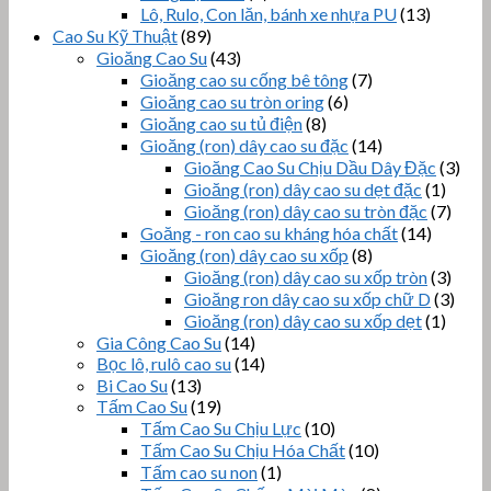
Lô, Rulo, Con lăn, bánh xe nhựa PU
(13)
Cao Su Kỹ Thuật
(89)
Gioăng Cao Su
(43)
Gioăng cao su cống bê tông
(7)
Gioăng cao su tròn oring
(6)
Gioăng cao su tủ điện
(8)
Gioăng (ron) dây cao su đặc
(14)
Gioăng Cao Su Chịu Dầu Dây Đặc
(3)
Gioăng (ron) dây cao su dẹt đặc
(1)
Gioăng (ron) dây cao su tròn đặc
(7)
Goăng - ron cao su kháng hóa chất
(14)
Gioăng (ron) dây cao su xốp
(8)
Gioăng (ron) dây cao su xốp tròn
(3)
Gioăng ron dây cao su xốp chữ D
(3)
Gioăng (ron) dây cao su xốp dẹt
(1)
Gia Công Cao Su
(14)
Bọc lô, rulô cao su
(14)
Bi Cao Su
(13)
Tấm Cao Su
(19)
Tấm Cao Su Chịu Lực
(10)
Tấm Cao Su Chịu Hóa Chất
(10)
Tấm cao su non
(1)