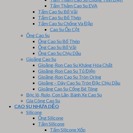
Tấm Thảm Cao Su EVA
Tấm Cao Su Bố Vải
Tấm Cao Su Bố Thép
Tấm Cao Su Chống Va Đập
Cao Su Ốp Cột
Ống Cao Su
Ống Cao Su Bố Thép
Ống Cao Su Bố Vải
Ống Cao Su Chịu Dầu
Gioăng Cao Su
Gioăng-Ron Cao Su Kháng Hóa Chất
Gioăng-Ron Cao Su Tủ Điện
Gioăng-Ron Cao Su Tròn Oring
Gioăng – Dây Cao Su Tròn Đặc Chịu Dầu
Gioăng Cao Su Cống Bê Tông
Bọc lô, Rulo, Con Lăn, Bánh Xe Cao Su
Gia Công Cao Su
CAO SU NHỰA DẺO
Silicone
Ống Silicone
Tấm Silicone
Tấm Silicone Xốp