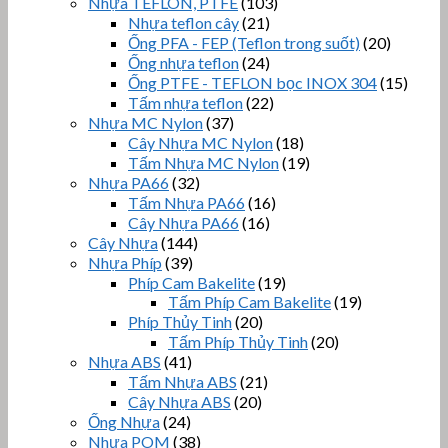
Nhựa TEFLON, PTFE
(103)
Nhựa teflon cây
(21)
Ống PFA - FEP (Teflon trong suốt)
(20)
Ống nhựa teflon
(24)
Ống PTFE - TEFLON bọc INOX 304
(15)
Tấm nhựa teflon
(22)
Nhựa MC Nylon
(37)
Cây Nhựa MC Nylon
(18)
Tấm Nhựa MC Nylon
(19)
Nhựa PA66
(32)
Tấm Nhựa PA66
(16)
Cây Nhựa PA66
(16)
Cây Nhựa
(144)
Nhựa Phíp
(39)
Phíp Cam Bakelite
(19)
Tấm Phíp Cam Bakelite
(19)
Phíp Thủy Tinh
(20)
Tấm Phíp Thủy Tinh
(20)
Nhựa ABS
(41)
Tấm Nhựa ABS
(21)
Cây Nhựa ABS
(20)
Ống Nhựa
(24)
Nhựa POM
(38)