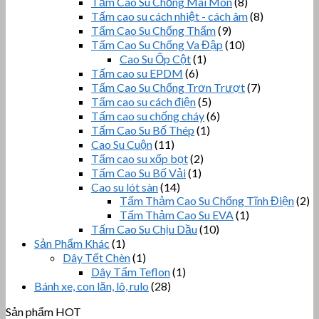
Tấm Cao Su Chống Mài Mòn
(8)
Tấm cao su cách nhiệt - cách âm
(8)
Tấm Cao Su Chống Thấm
(9)
Tấm Cao Su Chống Va Đập
(10)
Cao Su Ốp Cột
(1)
Tấm cao su EPDM
(6)
Tấm Cao Su Chống Trơn Trượt
(7)
Tấm cao su cách điện
(5)
Tấm cao su chống cháy
(6)
Tấm Cao Su Bố Thép
(1)
Cao Su Cuộn
(11)
Tấm cao su xốp bọt
(2)
Tấm Cao Su Bố Vải
(1)
Cao su lót sàn
(14)
Tấm Thảm Cao Su Chống Tĩnh Điện
(2)
Tấm Thảm Cao Su EVA
(1)
Tấm Cao Su Chịu Dầu
(10)
Sản Phẩm Khác
(1)
Dây Tết Chèn
(1)
Dây Tẩm Teflon
(1)
Bánh xe, con lăn, lô, rulo
(28)
Sản phẩm HOT