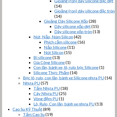
Gioăng (ron) dây silicone đặc dẹt
(14)
Gioăng (ron) dây silicone đặc tròn
(14)
Gioăng Dây Silicone Xốp
(28)
Dây silicone xốp dẹt
(15)
Dây silicone xốp tròn
(13)
Nút, Nắp, Núm Silicon
(42)
Phích cắm silicone
(16)
Nắp Silicone
(11)
Nút Silicon
(15)
Bi silicone
(13)
Gia Công Silicone
(1)
Con lăn, bánh xe, lô, rulo bọc Silicone
(1)
Silicone Thực Phẩm
(14)
Bọc lô, rulo, con lăn, bánh xe Silicone nhựa PU
(14)
Nhựa PU
(57)
Tấm Nhựa PU
(18)
Cây Nhựa PU
(25)
Vòng đệm PU
(1)
Lô, Rulo, Con lăn, bánh xe nhựa PU
(13)
Cao Su Kỹ Thuật
(89)
Tấm Cao Su
(19)