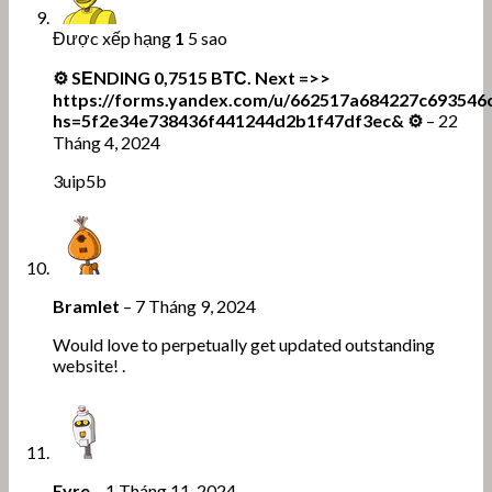
Được xếp hạng
1
5 sao
⚙ SЕNDING 0,7515 BТС. Next =>>
https://forms.yandex.com/u/662517a684227c693546
hs=5f2e34e738436f441244d2b1f47df3ec& ⚙
–
22
Tháng 4, 2024
3uip5b
Bramlet
–
7 Tháng 9, 2024
Would love to perpetually get updated outstanding
website! .
Eyre
–
1 Tháng 11, 2024