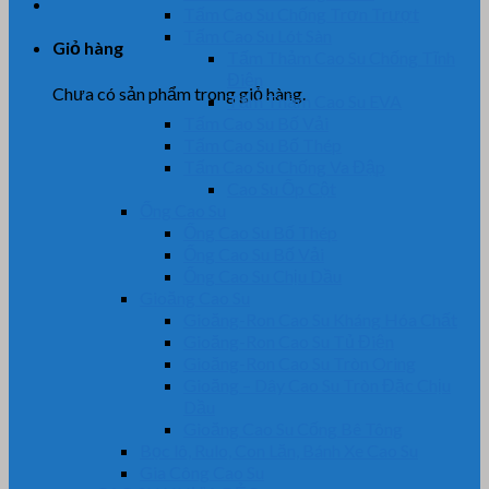
Tấm Cao Su Chống Trơn Trượt
Tấm Cao Su Lót Sàn
Giỏ hàng
Tấm Thảm Cao Su Chống Tĩnh
Điện
Chưa có sản phẩm trong giỏ hàng.
Tấm Thảm Cao Su EVA
Tấm Cao Su Bố Vải
Tấm Cao Su Bố Thép
Tấm Cao Su Chống Va Đập
Cao Su Ốp Cột
Ống Cao Su
Ống Cao Su Bố Thép
Ống Cao Su Bố Vải
Ống Cao Su Chịu Dầu
Gioăng Cao Su
Gioăng-Ron Cao Su Kháng Hóa Chất
Gioăng-Ron Cao Su Tủ Điện
Gioăng-Ron Cao Su Tròn Oring
Gioăng – Dây Cao Su Tròn Đặc Chịu
Dầu
Gioăng Cao Su Cống Bê Tông
Bọc lô, Rulo, Con Lăn, Bánh Xe Cao Su
Gia Công Cao Su