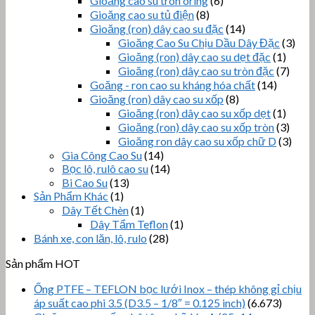
Gioăng cao su tròn oring
(6)
Gioăng cao su tủ điện
(8)
Gioăng (ron) dây cao su đặc
(14)
Gioăng Cao Su Chịu Dầu Dây Đặc
(3)
Gioăng (ron) dây cao su dẹt đặc
(1)
Gioăng (ron) dây cao su tròn đặc
(7)
Goăng - ron cao su kháng hóa chất
(14)
Gioăng (ron) dây cao su xốp
(8)
Gioăng (ron) dây cao su xốp dẹt
(1)
Gioăng (ron) dây cao su xốp tròn
(3)
Gioăng ron dây cao su xốp chữ D
(3)
Gia Công Cao Su
(14)
Bọc lô, rulô cao su
(14)
Bi Cao Su
(13)
Sản Phẩm Khác
(1)
Dây Tết Chèn
(1)
Dây Tẩm Teflon
(1)
Bánh xe, con lăn, lô, rulo
(28)
Sản phẩm HOT
Ống PTFE – TEFLON bọc lưới Inox – thép không gỉ chịu
áp suất cao phi 3.5 (D3.5 – 1/8″ = 0.125 inch)
(6.673)