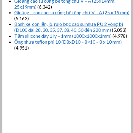
Gioăng cao su cống bê tông chữ V – A (25x14mm,
25x19mm)
(6.342)
Gioăng – ron cao su cống bê tông chữ V – A (25 x 19 mm)
(5.163)
Bánh xe, con lăn, lô, rulo bọc cao su nhựa PU 2 vòng bi
(D100 dài 28, 30, 35, 37, 38, 40, 50 đến 220 mm)
(5.053)
Tấm silicone dày 1 ly – 1mm (1000x1000x1mm)
(4.978)
Ống nhựa teflon phi 10 (D8xD10 – 8×10 – 8 x 10 mm)
(4.951)