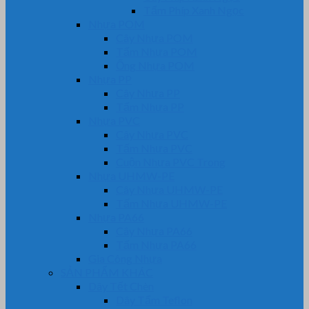
Tấm Phíp Xanh Ngọc
Nhựa POM
Cây Nhựa POM
Tấm Nhựa POM
Ống Nhựa POM
Nhựa PP
Cây Nhựa PP
Tấm Nhựa PP
Nhựa PVC
Cây Nhựa PVC
Tấm Nhựa PVC
Cuộn Nhựa PVC Trong
Nhựa UHMW-PE
Cây Nhựa UHMW-PE
Tấm Nhựa UHMW-PE
Nhựa PA66
Cây Nhựa PA66
Tấm Nhựa PA66
Gia Công Nhựa
SẢN PHẨM KHÁC
Dây Tết Chèn
Dây Tẩm Teflon