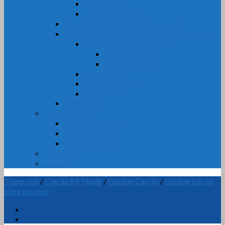
Dây Tẩm Chì
Dây Cốt Tông Mỡ
Gioăng Cửa Gỗ, Nhôm, Nhựa, Kính
Vật Liệu Cách Âm, Cách Nhiệt, Chống Cháy
Vải Chịu Nhiệt, Chống Cháy
Vải Tẩm Teflon
Vải tẩm Silicone
Bìa Amiang
Bông Thủy Tinh
Bông Khoáng
Phớt Máy
CHUYÊN MỤC
Nhựa dẻo Cao Su
Nhựa Kỹ Thuật
Cao Su Kỹ Thuật
TIN TỨC
LIÊN HỆ
Trang chủ
/
Cao Su Kỹ Thuật
/
Gioăng Cao Su
/
Gioăng cao su
cống bê tông