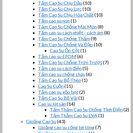
Tấm Cao Su Chịu Dầu
(10)
Tấm Cao Su Chịu Lực
(10)
Tấm Cao Su Chịu Hóa Chất
(10)
Tấm cao su non
(1)
Tấm Cao Su Chống Mài Mòn
(8)
Tấm cao su cách nhiệt - cách âm
(8)
Tấm Cao Su Chống Thấm
(9)
Tấm Cao Su Chống Va Đập
(10)
Cao Su Ốp Cột
(1)
Tấm cao su EPDM
(6)
Tấm Cao Su Chống Trơn Trượt
(7)
Tấm cao su cách điện
(5)
Tấm cao su chống cháy
(6)
Tấm Cao Su Bố Thép
(1)
Cao Su Cuộn
(11)
Tấm cao su xốp bọt
(2)
Tấm Cao Su Bố Vải
(1)
Cao su lót sàn
(14)
Tấm Thảm Cao Su Chống Tĩnh Điện
(2)
Tấm Thảm Cao Su EVA
(1)
Gioăng Cao Su
(43)
Gioăng cao su cống bê tông
(7)