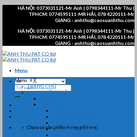
Skip
HÀ NỘI: 0373031121-Mr Anh | 0798344111-Mr Thu |
to
TPHCM: 0774595111-MR HẢI, 078 4220111-Mr
content
GIANG - anhthu@caosuanhthu.com
HÀ NỘI: 0373031121-Mr Anh | 0798344111-Mr Thu |
TPHCM: 0774595111-MR HẢI, 078 4220111-Mr
GIANG - anhthu@caosuanhthu.com
Menu
Menu
≡
╳
TRANG CHỦ
Tìm
CAO SU KỸ THUẬT
kiếm:
Bi Cao Su
Tấm Cao Su
Tấm Cao Su Chịu Dầu
Tấm Cao Su Chịu Hóa Chất
Tấm Cao Su Chịu Lực
Chưa có sản phẩm trong giỏ hàng.
Tấm Cao Su Chịu Mài Mòn
Tấm Cao Su Chống Thấm