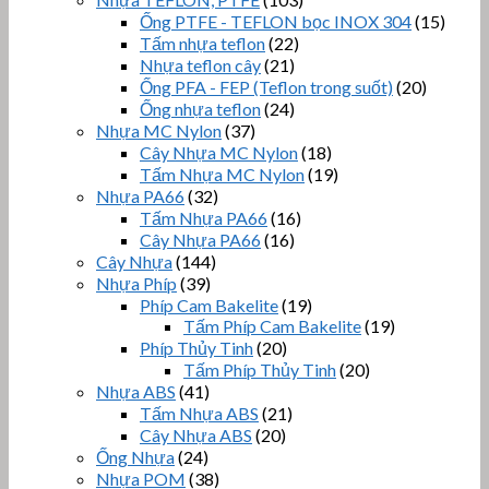
Ống PTFE - TEFLON bọc INOX 304
(15)
Tấm nhựa teflon
(22)
Nhựa teflon cây
(21)
Ống PFA - FEP (Teflon trong suốt)
(20)
Ống nhựa teflon
(24)
Nhựa MC Nylon
(37)
Cây Nhựa MC Nylon
(18)
Tấm Nhựa MC Nylon
(19)
Nhựa PA66
(32)
Tấm Nhựa PA66
(16)
Cây Nhựa PA66
(16)
Cây Nhựa
(144)
Nhựa Phíp
(39)
Phíp Cam Bakelite
(19)
Tấm Phíp Cam Bakelite
(19)
Phíp Thủy Tinh
(20)
Tấm Phíp Thủy Tinh
(20)
Nhựa ABS
(41)
Tấm Nhựa ABS
(21)
Cây Nhựa ABS
(20)
Ống Nhựa
(24)
Nhựa POM
(38)