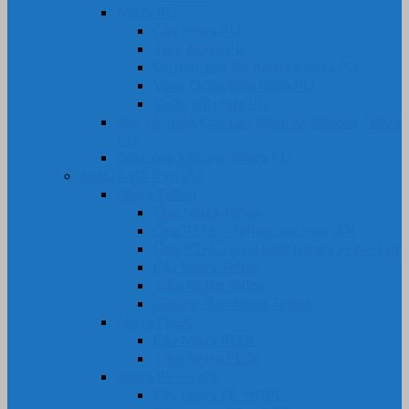
Nhựa PU
Cây Nhựa PU
Tấm Nhựa PU
Lô, rulô, con lăn bánh xe nhựa PU
Vòng Oring đệm nhựa PU
Khớp nối nhựa PU
Bọc Lô, Rulo, Con Lăn, Bánh Xe Silicone, Nhựa
PU
Gia Công Silicone, Nhựa PU
NHỰA KỸ THUẬT
Nhựa Teflon
Ống Nhựa Teflon
Ống PTFE – Teflon bọc Inox 304
Ống PTFE Trong Suốt (Nhựa PFA-FEP)
Cây Nhựa Teflon
Tấm Nhựa Teflon
Gioăng-Rôn Nhựa Teflon
Nhựa PEEK
Cây Nhựa PEEK
Tấm Nhựa PEEK
Nhựa PE-HDPE
Cây Nhựa PE-HDPE