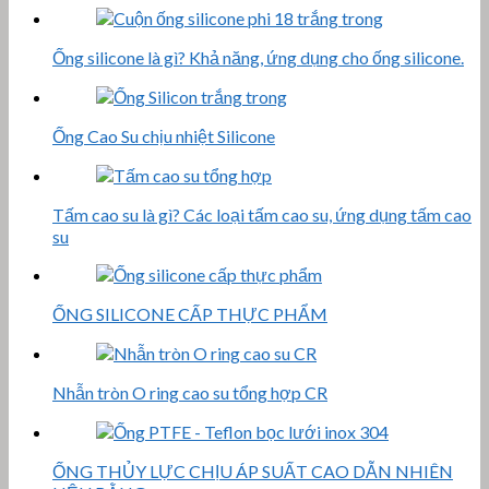
Ống silicone là gì? Khả năng, ứng dụng cho ống silicone.
Ống Cao Su chịu nhiệt Silicone
Tấm cao su là gì? Các loại tấm cao su, ứng dụng tấm cao
su
ỐNG SILICONE CẤP THỰC PHẨM
Nhẫn tròn O ring cao su tổng hợp CR
ỐNG THỦY LỰC CHỊU ÁP SUẤT CAO DẪN NHIÊN