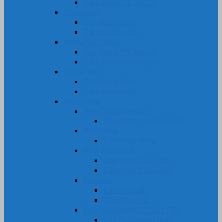
Tấm Nhựa PE-HDPE
Nhựa ABS
Cây Nhựa ABS
Tấm Nhựa ABS
Nhựa MC Nylon
Cây Nhựa MC Nylon
Tấm Nhựa MC Nylon
Nhựa PA6
Cây Nhựa PA6
Tấm Nhựa PA6
Nhựa Phíp
Phíp Cam Bakelite
Tấm Phíp Cam Bakelite
Phíp Sừng
Tấm Phíp Sừng
Phíp Thủy Tinh
Ống Phíp Thủy Tinh
Tấm Phíp Thủy Tinh
Phíp Vải
Cây Phíp Vải
Tấm Phíp Vải
Phíp Xanh Ngọc EPOXY FR4
Cây Phíp Xanh Ngọc