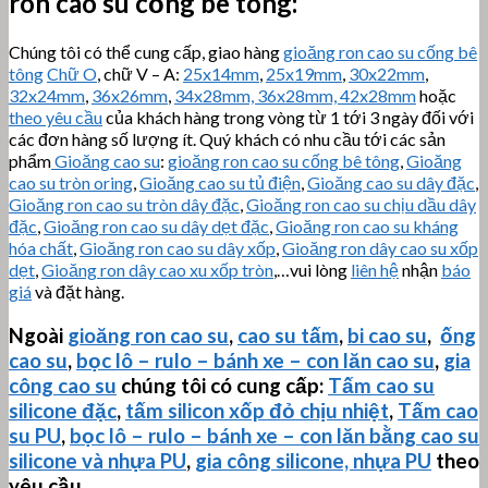
ron cao su cống bê tông
:
Chúng tôi có thể cung cấp, giao hàng
gioăng ron cao su cống bê
tông
Chữ O
, chữ V – A:
25x14mm
,
25x19mm
,
30x22mm
,
32x24mm
,
36x26mm
,
34x28mm, 36x28mm, 42x28mm
hoặc
theo yêu cầu
của khách hàng trong vòng từ 1 tới 3 ngày đối với
các đơn hàng số lượng ít. Quý khách có nhu cầu tới các sản
phẩm
Gioăng cao su
:
gioăng ron cao su cống bê tông
,
Gioăng
cao su tròn oring
,
Gioăng cao su tủ điện
,
Gioăng cao su dây đặc
,
Gioăng ron cao su tròn dây đặc
,
Gioăng ron cao su chịu dầu dây
đặc
,
Gioăng ron cao su dây dẹt đặc
,
Gioăng ron cao su kháng
hóa chất
,
Gioăng ron cao su dây xốp
,
Gioăng ron dây cao su xốp
dẹt
,
Gioăng ron dây cao xu xốp tròn
,…vui lòng
liên hệ
nhận
báo
giá
và đặt hàng.
Ngoài
gioăng ron cao su
,
cao su tấm
,
bi cao su
,
ống
cao su
,
bọc lô – rulo – bánh xe – con lăn cao su
,
gia
công cao su
chúng tôi có cung cấp:
Tấm cao su
silicone đặc
,
tấm silicon xốp đỏ chịu nhiệt
,
Tấm cao
su PU
,
bọc lô – rulo – bánh xe – con lăn bằng cao su
silicone và nhựa PU
,
gia công silicone, nhựa PU
theo
yêu cầu.