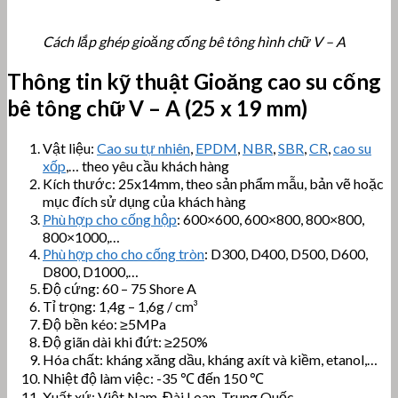
Cách lắp ghép gioăng cống bê tông hình chữ V – A
Thông tin kỹ thuật Gioăng cao su cống
bê tông chữ V – A (25 x 19 mm)
Vật liệu:
Cao su tự nhiên
,
EPDM
,
NBR
,
SBR
,
CR
,
cao su
xốp
,… theo yêu cầu khách hàng
Kích thước: 25x14mm, theo sản phẩm mẫu, bản vẽ hoặc
mục đích sử dụng của khách hàng
Phù hợp cho cống hộp
: 600×600, 600×800, 800×800,
800×1000,…
Phù hợp cho cho cống tròn
: D300, D400, D500, D600,
D800, D1000,…
Độ cứng: 60 – 75 Shore A
Tỉ trọng: 1,4g – 1,6g / cm³
Độ bền kéo: ≥5MPa
Độ giãn dài khi đứt: ≥250%
Hóa chất: kháng xăng dầu, kháng axít và kiềm, etanol,…
Nhiệt độ làm việc: -35 ℃ đến 150 ℃
Xuất xứ: Việt Nam, Đài Loan, Trung Quốc