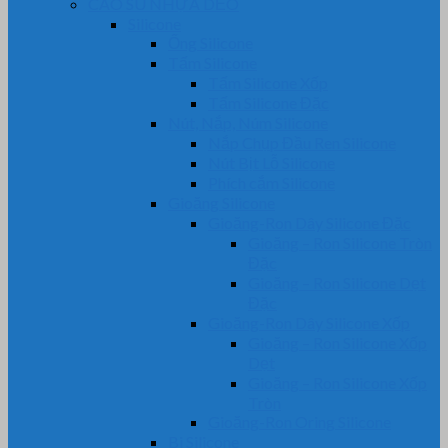
CAO SU NHỰA DẺO
Silicone
Ống Silicone
Tấm Silicone
Tấm Silicone Xốp
Tấm Silicone Đặc
Nút, Nắp, Núm Silicone
Nắp Chụp Đầu Ren Silicone
Nút Bịt Lỗ Silicone
Phích cắm Silicone
Gioăng Silicone
Gioăng-Ron Dây Silicone Đặc
Gioăng – Ron Silicone Tròn
Đặc
Gioăng – Ron Silicone Dẹt
Đặc
Gioăng-Ron Dây Silicone Xốp
Gioăng – Ron Silicone Xốp
Dẹt
Gioăng – Ron Silicone Xốp
Tròn
Gioăng-Ron Oring Silicone
Bi Silicone