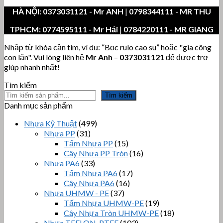
HÀ NỘI:
0373031121
- Mr ANH
|
0798344111 - MR THU
TPHCM:
0774595111
- Mr Hải
|
0784220111 - MR GIANG
Nhập từ khóa cần tìm, ví dụ: “Bọc rulo cao su” hoặc "gia công
con lăn". Vui lòng liên hệ
Mr Anh
–
0373031121
để được trợ
giúp nhanh nhất!
Tìm kiếm
Tìm kiếm
Danh mục sản phẩm
Nhựa Kỹ Thuật
(499)
Nhựa PP
(31)
Tấm Nhựa PP
(15)
Cây Nhựa PP Tròn
(16)
Nhựa PA6
(33)
Tấm Nhựa PA6
(17)
Cây Nhựa PA6
(16)
Nhựa UHMW - PE
(37)
Tấm Nhựa UHMW-PE
(19)
Cây Nhựa Tròn UHMW-PE
(18)
Nhựa TEFLON, PTFE
(103)