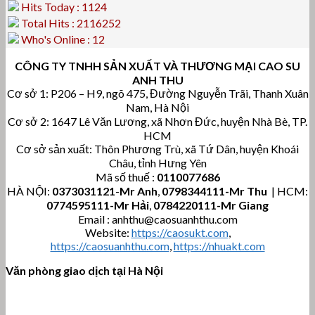
Hits Today : 1124
Total Hits : 2116252
Who's Online : 12
CÔNG TY TNHH SẢN XUẤT VÀ THƯƠNG MẠI CAO SU
ANH THU
Cơ sở 1: P206 – H9, ngõ 475, Đường Nguyễn Trãi, Thanh Xuân
Nam, Hà Nội
Cơ sở 2: 1647 Lê Văn Lương, xã Nhơn Đức, huyện Nhà Bè, TP.
HCM
Cơ sở sản xuất: Thôn Phương Trù, xã Tứ Dân, huyện Khoái
Châu, tỉnh Hưng Yên
Mã số thuế :
0110077686
HÀ NỘI:
0373031121
-
Mr Anh
,
0798344111-Mr Thu
| HCM:
0774595111
-Mr Hải
,
0784220111-Mr Giang
Email : anhthu@caosuanhthu.com
Website:
https://caosukt.com
,
https://caosuanhthu.com
,
https://nhuakt.com
Văn phòng giao dịch tại Hà Nội