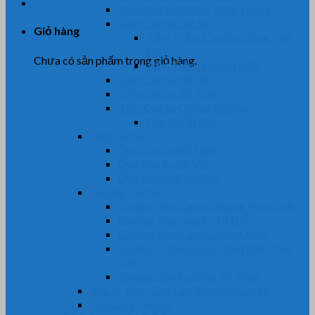
Tấm Cao Su Chống Trơn Trượt
Tấm Cao Su Lót Sàn
Giỏ hàng
Tấm Thảm Cao Su Chống Tĩnh
Điện
Chưa có sản phẩm trong giỏ hàng.
Tấm Thảm Cao Su EVA
Tấm Cao Su Bố Vải
Tấm Cao Su Bố Thép
Tấm Cao Su Chống Va Đập
Cao Su Ốp Cột
Ống Cao Su
Ống Cao Su Bố Thép
Ống Cao Su Bố Vải
Ống Cao Su Chịu Dầu
Gioăng Cao Su
Gioăng-Ron Cao Su Kháng Hóa Chất
Gioăng-Ron Cao Su Tủ Điện
Gioăng-Ron Cao Su Tròn Oring
Gioăng – Dây Cao Su Tròn Đặc Chịu
Dầu
Gioăng Cao Su Cống Bê Tông
Bọc lô, Rulo, Con Lăn, Bánh Xe Cao Su
Gia Công Cao Su