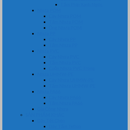
Tấm Phíp Xanh Ngọc
Nhựa POM
Cây Nhựa POM
Tấm Nhựa POM
Ống Nhựa POM
Nhựa PP
Cây Nhựa PP
Tấm Nhựa PP
Nhựa PVC
Cây Nhựa PVC
Tấm Nhựa PVC
Cuộn Nhựa PVC Trong
Nhựa UHMW-PE
Cây Nhựa UHMW-PE
Tấm Nhựa UHMW-PE
Nhựa PA66
Cây Nhựa PA66
Tấm Nhựa PA66
Gia Công Nhựa
SẢN PHẨM KHÁC
Dây Tết Chèn
Dây Tẩm Teflon