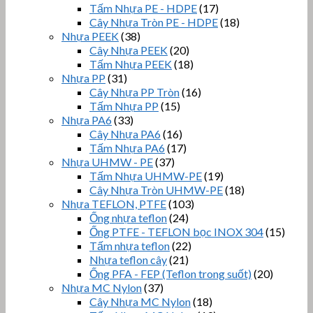
Tấm Nhựa PE - HDPE
(17)
Cây Nhựa Tròn PE - HDPE
(18)
Nhựa PEEK
(38)
Cây Nhựa PEEK
(20)
Tấm Nhựa PEEK
(18)
Nhựa PP
(31)
Cây Nhựa PP Tròn
(16)
Tấm Nhựa PP
(15)
Nhựa PA6
(33)
Cây Nhựa PA6
(16)
Tấm Nhựa PA6
(17)
Nhựa UHMW - PE
(37)
Tấm Nhựa UHMW-PE
(19)
Cây Nhựa Tròn UHMW-PE
(18)
Nhựa TEFLON, PTFE
(103)
Ống nhựa teflon
(24)
Ống PTFE - TEFLON bọc INOX 304
(15)
Tấm nhựa teflon
(22)
Nhựa teflon cây
(21)
Ống PFA - FEP (Teflon trong suốt)
(20)
Nhựa MC Nylon
(37)
Cây Nhựa MC Nylon
(18)