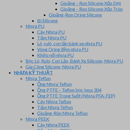
Gioăng – Ron Silicone Xốp Dẹt
Gioăng – Ron Silicone Xốp Tròn
Gioăng-Ron Oring Silicone
Bi Silicone
Nhựa PU
Cây Nhựa PU
Tấm Nhựa PU
Lô, rulô, con lăn bánh xe nhựa PU
Vòng Oring đệm nhựa PU
Khớp nối nhựa PU
Bọc Lô, Rulo, Con Lăn, Bánh Xe Silicone, Nhựa PU
Gia Công Silicone, Nhựa PU
NHỰA KỸ THUẬT
Nhựa Teflon
Ống Nhựa Teflon
Ống PTFE – Teflon bọc Inox 304
Ống PTFE Trong Suốt (Nhựa PFA-FEP)
Cây Nhựa Teflon
Tấm Nhựa Teflon
Gioăng-Rôn Nhựa Teflon
Nhựa PEEK
Cây Nhựa PEEK