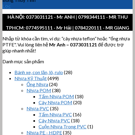
Lọc
HÀ NỘI:
0373031121
- Mr ANH
|
0798344111 - MR THU
TPHCM:
0774595111
- Mr Hải
|
0784220111 - MR GIANG
Nhập từ khóa cần tìm, ví dụ: “cây nhựa teflon” hoặc "ống nhựa
PTFE". Vui lòng liên hệ
Mr Anh
–
0373031121
để được trợ
giúp nhanh nhất!
Danh mục sản phẩm
Bánh xe, con lăn, lô, rulo
(28)
Nhựa Kỹ Thuật
(499)
Ống Nhựa
(24)
Nhựa POM
(38)
Tấm Nhựa POM
(18)
Cây Nhựa POM
(20)
Nhựa PVC
(35)
Tấm Nhựa PVC
(16)
Cây Nhựa PVC
(18)
Cuộn Nhựa Trong PVC
(1)
Nhựa PE - HDPE
(35)