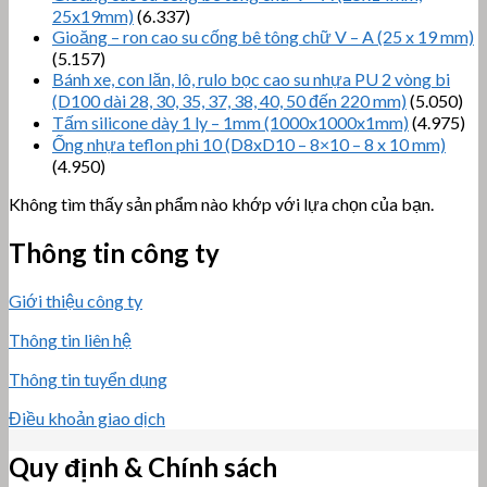
25x19mm)
(6.337)
Gioăng – ron cao su cống bê tông chữ V – A (25 x 19 mm)
(5.157)
Bánh xe, con lăn, lô, rulo bọc cao su nhựa PU 2 vòng bi
(D100 dài 28, 30, 35, 37, 38, 40, 50 đến 220 mm)
(5.050)
Tấm silicone dày 1 ly – 1mm (1000x1000x1mm)
(4.975)
Ống nhựa teflon phi 10 (D8xD10 – 8×10 – 8 x 10 mm)
(4.950)
Không tìm thấy sản phẩm nào khớp với lựa chọn của bạn.
Thông tin công ty
Giới thiệu công ty
Thông tin liên hệ
Thông tin tuyển dụng
Điều khoản giao dịch
Quy định & Chính sách