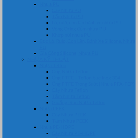
Nhựa PU
Cây Nhựa PU
Tấm Nhựa PU
Lô, rulô, con lăn bánh xe nhựa PU
Vòng Oring đệm nhựa PU
Khớp nối nhựa PU
Bọc Lô, Rulo, Con Lăn, Bánh Xe Silicone, Nhựa
PU
Gia Công Silicone, Nhựa PU
NHỰA KỸ THUẬT
Nhựa Teflon
Ống Nhựa Teflon
Ống PTFE – Teflon bọc Inox 304
Ống PTFE Trong Suốt (Nhựa PFA-FEP)
Cây Nhựa Teflon
Tấm Nhựa Teflon
Gioăng-Rôn Nhựa Teflon
Nhựa PEEK
Cây Nhựa PEEK
Tấm Nhựa PEEK
Nhựa PE-HDPE
Cây Nhựa PE-HDPE