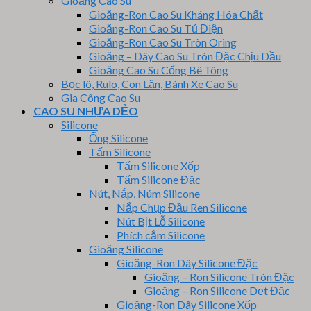
Gioăng Cao Su
Gioăng-Ron Cao Su Kháng Hóa Chất
Gioăng-Ron Cao Su Tủ Điện
Gioăng-Ron Cao Su Tròn Oring
Gioăng – Dây Cao Su Tròn Đặc Chịu Dầu
Gioăng Cao Su Cống Bê Tông
Bọc lô, Rulo, Con Lăn, Bánh Xe Cao Su
Gia Công Cao Su
CAO SU NHỰA DẺO
Silicone
Ống Silicone
Tấm Silicone
Tấm Silicone Xốp
Tấm Silicone Đặc
Nút, Nắp, Núm Silicone
Nắp Chụp Đầu Ren Silicone
Nút Bịt Lỗ Silicone
Phích cắm Silicone
Gioăng Silicone
Gioăng-Ron Dây Silicone Đặc
Gioăng – Ron Silicone Tròn Đặc
Gioăng – Ron Silicone Dẹt Đặc
Gioăng-Ron Dây Silicone Xốp