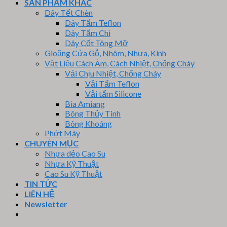
SẢN PHẨM KHÁC
Dây Tết Chèn
Dây Tẩm Teflon
Dây Tẩm Chì
Dây Cốt Tông Mỡ
Gioăng Cửa Gỗ, Nhôm, Nhựa, Kính
Vật Liệu Cách Âm, Cách Nhiệt, Chống Cháy
Vải Chịu Nhiệt, Chống Cháy
Vải Tẩm Teflon
Vải tẩm Silicone
Bìa Amiang
Bông Thủy Tinh
Bông Khoáng
Phớt Máy
CHUYÊN MỤC
Nhựa dẻo Cao Su
Nhựa Kỹ Thuật
Cao Su Kỹ Thuật
TIN TỨC
LIÊN HỆ
Newsletter