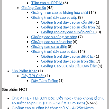
Tấm cao su EPDM
(6)
Gioăng Cao Su
(43)
Goăng - ron cao su kháng hóa chất
(14)
Gioăng (ron) dây cao su xốp
(8)
Gioăng (ron) dây cao su xốp dẹt
(1)
Gioăng (ron) dây cao su xốp tròn
(3)
Gioăng ron dây cao su xốp chữ D
(3)
Gioăng cao su cống bê tông
(7)
Gioăng cao su tròn oring
(6)
Gioăng cao su tủ điện
(8)
Gioăng (ron) dây cao su đặc
(14)
Gioăng (ron) dây cao su dẹt đặc
(1)
Gioăng (ron) dây cao su tròn đặc
(7)
Gioăng Cao Su Chịu Dầu Dây Đặc
(3)
Sản Phẩm Khác
(1)
Dây Tết Chèn
(1)
Dây Tẩm Teflon
(1)
Sản phẩm HOT
Ống PTFE – TEFLON bọc lưới Inox – thép không gỉ chịu
áp suất cao phi 3.5 (D3.5 – 1/8″ = 0.125 inch)
(6.669)
Gioăng cao su cống bê tông chữ V – A (25x14mm,