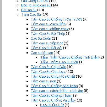
Gia Công Cao Su
(14)
Bọc lô, rulô cao su
(14)
Bi Cao Su
(13)
Tấm Cao Su
(19)
Tấm Cao Su Chống Trơn Trượt
(7)
Tấm cao su cách điện
(5)
Tấm cao su chống cháy
(6)
Tấm Cao Su Bố Thép
(1)
Cao Su Cuộn
(11)
Tấm cao su xốp bọt
(2)
Tấm Cao Su Bố Vải
(1)
Cao su lót sàn
(14)
Tấm Thảm Cao Su Chống Tĩnh Điện
(2)
Tấm Thảm Cao Su EVA
(1)
Tấm Cao Su Chịu Dầu
(10)
Tấm Cao Su Chịu Lực
(10)
Tấm Cao Su Chịu Hóa Chất
(10)
Tấm cao su non
(1)
Tấm Cao Su Chống Mài Mòn
(8)
Tấm cao su cách nhiệt - cách âm
(8)
Tấm Cao Su Chống Thấm
(9)
Tấm Cao Su Chống Va Đập
(10)
Cao Su Ốp Cột
(1)