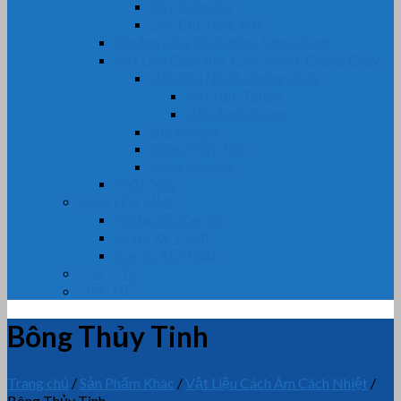
Dây Tẩm Chì
Dây Cốt Tông Mỡ
Gioăng Cửa Gỗ, Nhôm, Nhựa, Kính
Vật Liệu Cách Âm, Cách Nhiệt, Chống Cháy
Vải Chịu Nhiệt, Chống Cháy
Vải Tẩm Teflon
Vải tẩm Silicone
Bìa Amiang
Bông Thủy Tinh
Bông Khoáng
Phớt Máy
CHUYÊN MỤC
Nhựa dẻo Cao Su
Nhựa Kỹ Thuật
Cao Su Kỹ Thuật
TIN TỨC
LIÊN HỆ
Bông Thủy Tinh
Trang chủ
/
Sản Phẩm Khác
/
Vật Liệu Cách Âm Cách Nhiệt
/
Bông Thủy Tinh