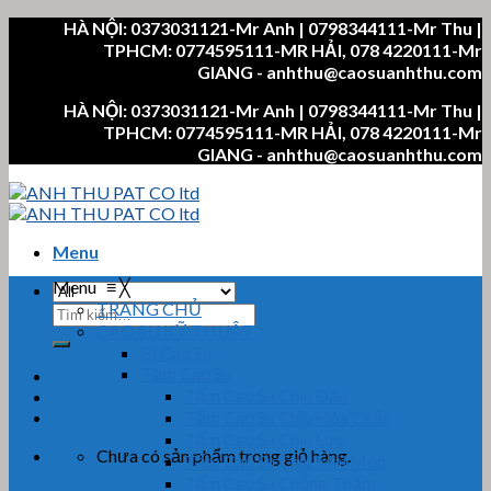
Skip
HÀ NỘI: 0373031121-Mr Anh | 0798344111-Mr Thu |
to
TPHCM: 0774595111-MR HẢI, 078 4220111-Mr
content
GIANG - anhthu@caosuanhthu.com
HÀ NỘI: 0373031121-Mr Anh | 0798344111-Mr Thu |
TPHCM: 0774595111-MR HẢI, 078 4220111-Mr
GIANG - anhthu@caosuanhthu.com
Menu
Menu
≡
╳
TRANG CHỦ
Tìm
CAO SU KỸ THUẬT
kiếm:
Bi Cao Su
Tấm Cao Su
Tấm Cao Su Chịu Dầu
Tấm Cao Su Chịu Hóa Chất
Tấm Cao Su Chịu Lực
Chưa có sản phẩm trong giỏ hàng.
Tấm Cao Su Chịu Mài Mòn
Tấm Cao Su Chống Thấm