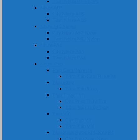
Tấm Nhựa PE-HDPE
Nhựa ABS
Cây Nhựa ABS
Tấm Nhựa ABS
Nhựa MC Nylon
Cây Nhựa MC Nylon
Tấm Nhựa MC Nylon
Nhựa PA6
Cây Nhựa PA6
Tấm Nhựa PA6
Nhựa Phíp
Phíp Cam Bakelite
Tấm Phíp Cam Bakelite
Phíp Sừng
Tấm Phíp Sừng
Phíp Thủy Tinh
Ống Phíp Thủy Tinh
Tấm Phíp Thủy Tinh
Phíp Vải
Cây Phíp Vải
Tấm Phíp Vải
Phíp Xanh Ngọc EPOXY FR4
Cây Phíp Xanh Ngọc