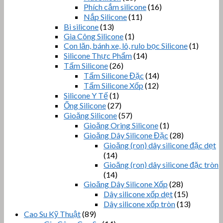
Phích cắm silicone
(16)
Nắp Silicone
(11)
Bi silicone
(13)
Gia Công Silicone
(1)
Con lăn, bánh xe, lô, rulo bọc Silicone
(1)
Silicone Thực Phẩm
(14)
Tấm Silicone
(26)
Tấm Silicone Đặc
(14)
Tấm Silicone Xốp
(12)
Silicone Y Tế
(1)
Ống Silicone
(27)
Gioăng Silicone
(57)
Gioăng Oring Silicone
(1)
Gioăng Dây Silicone Đặc
(28)
Gioăng (ron) dây silicone đặc dẹt
(14)
Gioăng (ron) dây silicone đặc tròn
(14)
Gioăng Dây Silicone Xốp
(28)
Dây silicone xốp dẹt
(15)
Dây silicone xốp tròn
(13)
Cao Su Kỹ Thuật
(89)