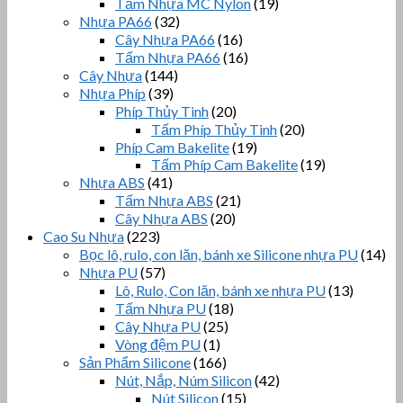
Tấm Nhựa MC Nylon
(19)
Nhựa PA66
(32)
Cây Nhựa PA66
(16)
Tấm Nhựa PA66
(16)
Cây Nhựa
(144)
Nhựa Phíp
(39)
Phíp Thủy Tinh
(20)
Tấm Phíp Thủy Tinh
(20)
Phíp Cam Bakelite
(19)
Tấm Phíp Cam Bakelite
(19)
Nhựa ABS
(41)
Tấm Nhựa ABS
(21)
Cây Nhựa ABS
(20)
Cao Su Nhựa
(223)
Bọc lô, rulo, con lăn, bánh xe Silicone nhựa PU
(14)
Nhựa PU
(57)
Lô, Rulo, Con lăn, bánh xe nhựa PU
(13)
Tấm Nhựa PU
(18)
Cây Nhựa PU
(25)
Vòng đệm PU
(1)
Sản Phẩm Silicone
(166)
Nút, Nắp, Núm Silicon
(42)
Nút Silicon
(15)