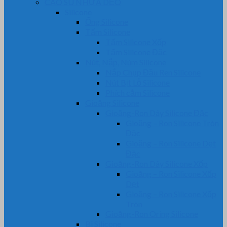
CAO SU NHỰA DẺO
Silicone
Ống Silicone
Tấm Silicone
Tấm Silicone Xốp
Tấm Silicone Đặc
Nút, Nắp, Núm Silicone
Nắp Chụp Đầu Ren Silicone
Nút Bịt Lỗ Silicone
Phích cắm Silicone
Gioăng Silicone
Gioăng-Ron Dây Silicone Đặc
Gioăng – Ron Silicone Tròn
Đặc
Gioăng – Ron Silicone Dẹt
Đặc
Gioăng-Ron Dây Silicone Xốp
Gioăng – Ron Silicone Xốp
Dẹt
Gioăng – Ron Silicone Xốp
Tròn
Gioăng-Ron Oring Silicone
Bi Silicone