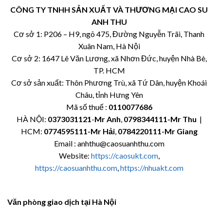
CÔNG TY TNHH SẢN XUẤT VÀ THƯƠNG MẠI CAO SU
ANH THU
Cơ sở 1: P206 – H9, ngõ 475, Đường Nguyễn Trãi, Thanh
Xuân Nam, Hà Nội
Cơ sở 2: 1647 Lê Văn Lương, xã Nhơn Đức, huyện Nhà Bè,
TP. HCM
Cơ sở sản xuất: Thôn Phương Trù, xã Tứ Dân, huyện Khoái
Châu, tỉnh Hưng Yên
Mã số thuế :
0110077686
HÀ NỘI:
0373031121
-
Mr Anh
,
0798344111-Mr Thu
|
HCM:
0774595111
-Mr Hải
,
0784220111-Mr Giang
Email : anhthu@caosuanhthu.com
Website:
https://caosukt.com
,
https://caosuanhthu.com
,
https://nhuakt.com
Văn phòng giao dịch tại Hà Nội