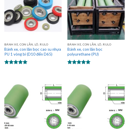
BÁNH XE, CON LĂN, LÔ, RULO
BÁNH XE, CON LĂN, LÔ, RULO
Bánh xe, con lăn bọc cao su nhựa
Bánh xe, con lăn bọc
PU 1 vòng bi (D10 đến D65)
polyurethane (PU)
Được xếp
Được xếp
hạng
5.00
hạng
5.00
5 sao
5 sao