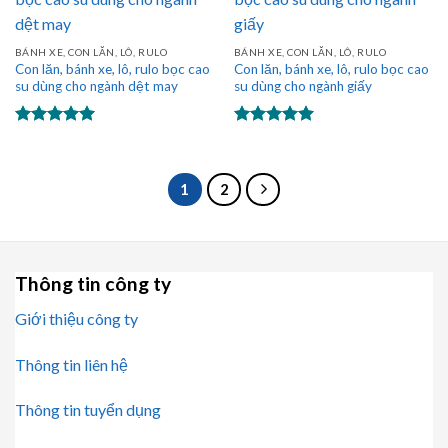
BÁNH XE, CON LĂN, LÔ, RULO
BÁNH XE, CON LĂN, LÔ, RULO
Con lăn, bánh xe, lô, rulo bọc cao
Con lăn, bánh xe, lô, rulo bọc cao
su dùng cho ngành dệt may
su dùng cho ngành giấy
Được xếp
Được xếp
hạng
5.00
hạng
5.00
5 sao
5 sao
1
2
Thông tin công ty
Giới thiệu công ty
Thông tin liên hệ
Thông tin tuyển dụng