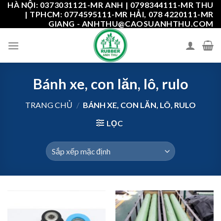
HÀ NỘI: 0373031121-MR ANH | 0798344111-MR THU
Skip
| TPHCM: 0774595111-MR HẢI, 078 4220111-MR
to
GIANG - ANHTHU@CAOSUANHTHU.COM
content
Bánh xe, con lăn, lô, rulo
TRANG CHỦ
/
BÁNH XE, CON LĂN, LÔ, RULO
LỌC