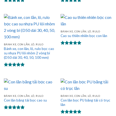
Được xếp
Được xếp
hạng
5.00
hạng
5.00
5 sao
5 sao
BÁNH XE, CON LĂN, LÔ, RULO
Cao su thiên nhiên bọc con lăn
BÁNH XE, CON LĂN, LÔ, RULO
Bánh xe, con lăn, lô, rulo bọc cao
Được xếp
su nhựa PU lõi nhôm 2 vòng bi
hạng
5.00
5 sao
(D50 dài 30, 40, 50, 100 mm)
Được xếp
hạng
5.00
5 sao
BÁNH XE, CON LĂN, LÔ, RULO
BÁNH XE, CON LĂN, LÔ, RULO
Con lăn bọc PU băng tải có trục
Con lăn băng tải bọc cao su
lăn
Được xếp