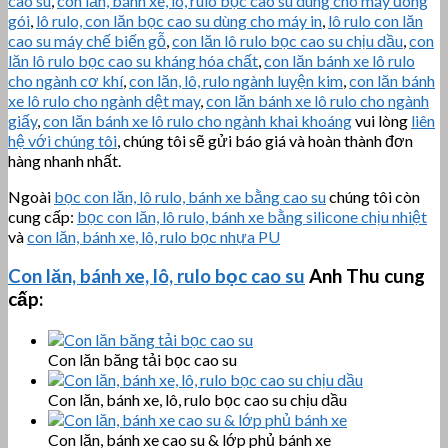
cao su
,
con lăn, bánh xe, lô, rulo bọc cao su dùng cho máy đóng
gói
,
lô rulo, con lăn bọc cao su dùng cho máy in
,
lô rulo con lăn
cao su máy chế biến gỗ
,
con lăn lô rulo bọc cao su chịu dầu
,
con
lăn lô rulo bọc cao su kháng hóa chất
,
con lăn bánh xe lô rulo
cho ngành cơ khí
,
con lăn, lô, rulo ngành luyện kim
,
con lăn bánh
xe lô rulo cho ngành dệt may
,
con lăn bánh xe lô rulo cho ngành
giấy
,
con lăn bánh xe lô rulo cho ngành khai khoáng
vui lòng
liên
hệ với chúng tôi
, chúng tôi sẽ gửi báo giá và hoàn thành đơn
hàng nhanh nhất.
Ngoài
bọc con lăn, lô rulo, bánh xe bằng cao su
chúng tôi còn
cung cấp:
bọc con lăn, lô rulo, bánh xe bằng silicone chịu nhiệt
và
con lăn, bánh xe, lô, rulo bọc nhựa PU
Con lăn, bánh xe, lô, rulo bọc cao su
Anh Thu cung
cấp:
Con lăn băng tải bọc cao su
Con lăn, bánh xe, lô, rulo bọc cao su chịu dầu
Con lăn, bánh xe cao su & lớp phủ bánh xe