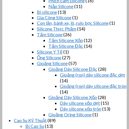
Phích cắm silicone
(16)
Nắp Silicone
(11)
Bi silicone
(13)
Gia Công Silicone
(1)
Con lăn, bánh xe, lô, rulo bọc Silicone
(1)
Silicone Thực Phẩm
(14)
Tấm Silicone
(26)
Tấm Silicone Xốp
(12)
Tấm Silicone Đặc
(14)
Silicone Y Tế
(1)
Ống Silicone
(27)
Gioăng Silicone
(57)
Gioăng Dây Silicone Đặc
(28)
Gioăng (ron) dây silicone đặc dẹt
(14)
Gioăng (ron) dây silicone đặc tròn
(14)
Gioăng Dây Silicone Xốp
(28)
Dây silicone xốp dẹt
(15)
Dây silicone xốp tròn
(13)
Gioăng Oring Silicone
(1)
Cao Su Kỹ Thuật
(89)
Bi Cao Su
(13)