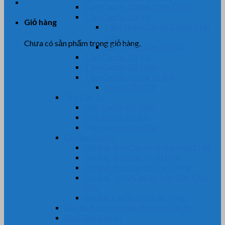
Tấm Cao Su Chống Trơn Trượt
Tấm Cao Su Lót Sàn
Giỏ hàng
Tấm Thảm Cao Su Chống Tĩnh
Điện
Chưa có sản phẩm trong giỏ hàng.
Tấm Thảm Cao Su EVA
Tấm Cao Su Bố Vải
Tấm Cao Su Bố Thép
Tấm Cao Su Chống Va Đập
Cao Su Ốp Cột
Ống Cao Su
Ống Cao Su Bố Thép
Ống Cao Su Bố Vải
Ống Cao Su Chịu Dầu
Gioăng Cao Su
Gioăng-Ron Cao Su Kháng Hóa Chất
Gioăng-Ron Cao Su Tủ Điện
Gioăng-Ron Cao Su Tròn Oring
Gioăng – Dây Cao Su Tròn Đặc Chịu
Dầu
Gioăng Cao Su Cống Bê Tông
Bọc lô, Rulo, Con Lăn, Bánh Xe Cao Su
Gia Công Cao Su