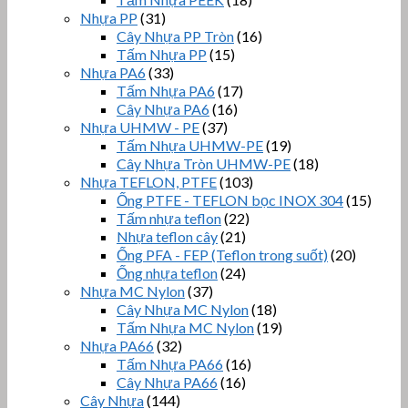
Nhựa PP
(31)
Cây Nhựa PP Tròn
(16)
Tấm Nhựa PP
(15)
Nhựa PA6
(33)
Tấm Nhựa PA6
(17)
Cây Nhựa PA6
(16)
Nhựa UHMW - PE
(37)
Tấm Nhựa UHMW-PE
(19)
Cây Nhựa Tròn UHMW-PE
(18)
Nhựa TEFLON, PTFE
(103)
Ống PTFE - TEFLON bọc INOX 304
(15)
Tấm nhựa teflon
(22)
Nhựa teflon cây
(21)
Ống PFA - FEP (Teflon trong suốt)
(20)
Ống nhựa teflon
(24)
Nhựa MC Nylon
(37)
Cây Nhựa MC Nylon
(18)
Tấm Nhựa MC Nylon
(19)
Nhựa PA66
(32)
Tấm Nhựa PA66
(16)
Cây Nhựa PA66
(16)
Cây Nhựa
(144)