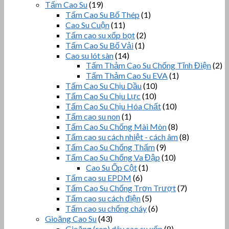
Tấm Cao Su
(19)
Tấm Cao Su Bố Thép
(1)
Cao Su Cuộn
(11)
Tấm cao su xốp bọt
(2)
Tấm Cao Su Bố Vải
(1)
Cao su lót sàn
(14)
Tấm Thảm Cao Su Chống Tĩnh Điện
(2)
Tấm Thảm Cao Su EVA
(1)
Tấm Cao Su Chịu Dầu
(10)
Tấm Cao Su Chịu Lực
(10)
Tấm Cao Su Chịu Hóa Chất
(10)
Tấm cao su non
(1)
Tấm Cao Su Chống Mài Mòn
(8)
Tấm cao su cách nhiệt - cách âm
(8)
Tấm Cao Su Chống Thấm
(9)
Tấm Cao Su Chống Va Đập
(10)
Cao Su Ốp Cột
(1)
Tấm cao su EPDM
(6)
Tấm Cao Su Chống Trơn Trượt
(7)
Tấm cao su cách điện
(5)
Tấm cao su chống cháy
(6)
Gioăng Cao Su
(43)
Gioăng (ron) dây cao su xốp
(8)