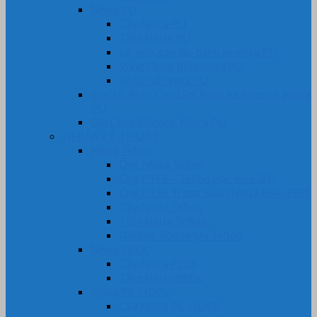
Nhựa PU
Cây Nhựa PU
Tấm Nhựa PU
Lô, rulô, con lăn bánh xe nhựa PU
Vòng Oring đệm nhựa PU
Khớp nối nhựa PU
Bọc Lô, Rulo, Con Lăn, Bánh Xe Silicone, Nhựa
PU
Gia Công Silicone, Nhựa PU
NHỰA KỸ THUẬT
Nhựa Teflon
Ống Nhựa Teflon
Ống PTFE – Teflon bọc Inox 304
Ống PTFE Trong Suốt (Nhựa PFA-FEP)
Cây Nhựa Teflon
Tấm Nhựa Teflon
Gioăng-Rôn Nhựa Teflon
Nhựa PEEK
Cây Nhựa PEEK
Tấm Nhựa PEEK
Nhựa PE-HDPE
Cây Nhựa PE-HDPE