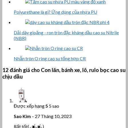
Polyurethane là gì? Ứng dụng của nhựa PU
Dải dây gioăng - ron tròn đặc kháng dầu cao su Nitrile
(NBR)
Nhẫn tròn O ring cao su tổng hợp CR
12 đánh giá cho
Con lăn, bánh xe, lô, rulo bọc cao su
chịu dầu
Được xếp hạng
5
5 sao
Sao Kim
–
27 Tháng 10, 2023
Rất tốt(⁎⁍̴̛ᴗ⁍̴̛⁎)