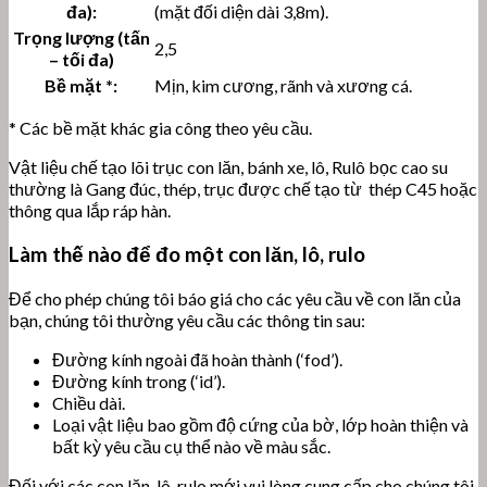
đa):
(mặt đối diện dài 3,8m).
Trọng lượng (tấn
2,5
– tối đa)
Bề mặt *:
Mịn, kim cương, rãnh và xương cá.
* Các bề mặt khác gia công theo yêu cầu.
Vật liệu chế tạo lõi trục con lăn, bánh xe, lô, Rulô bọc cao su
thường là Gang đúc, thép, trục được chế tạo từ thép C45 hoặc
thông qua lắp ráp hàn.
Làm thế nào để đo một con lăn, lô, rulo
Để cho phép chúng tôi báo giá cho các yêu cầu về con lăn của
bạn, chúng tôi thường yêu cầu các thông tin sau:
Đường kính ngoài đã hoàn thành (‘fod’).
Đường kính trong (‘id’).
Chiều dài.
Loại vật liệu bao gồm độ cứng của bờ, lớp hoàn thiện và
bất kỳ yêu cầu cụ thể nào về màu sắc.
Đối với các con lăn, lô, rulo mới vui lòng cung cấp cho chúng tôi