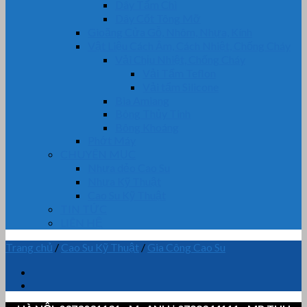
Dây Tẩm Chì
Dây Cốt Tông Mỡ
Gioăng Cửa Gỗ, Nhôm, Nhựa, Kính
Vật Liệu Cách Âm, Cách Nhiệt, Chống Cháy
Vải Chịu Nhiệt, Chống Cháy
Vải Tẩm Teflon
Vải tẩm Silicone
Bìa Amiang
Bông Thủy Tinh
Bông Khoáng
Phớt Máy
CHUYÊN MỤC
Nhựa dẻo Cao Su
Nhựa Kỹ Thuật
Cao Su Kỹ Thuật
TIN TỨC
LIÊN HỆ
Trang chủ
/
Cao Su Kỹ Thuật
/
Gia Công Cao Su