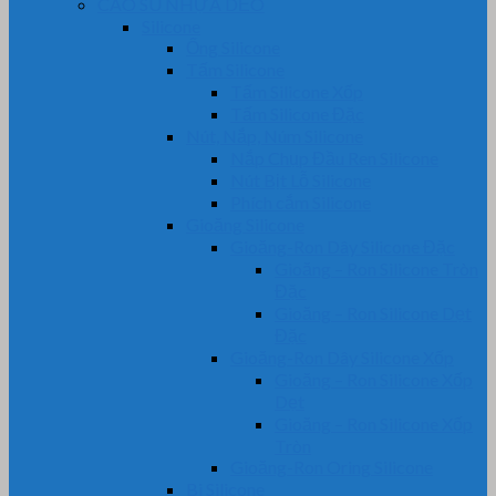
CAO SU NHỰA DẺO
Silicone
Ống Silicone
Tấm Silicone
Tấm Silicone Xốp
Tấm Silicone Đặc
Nút, Nắp, Núm Silicone
Nắp Chụp Đầu Ren Silicone
Nút Bịt Lỗ Silicone
Phích cắm Silicone
Gioăng Silicone
Gioăng-Ron Dây Silicone Đặc
Gioăng – Ron Silicone Tròn
Đặc
Gioăng – Ron Silicone Dẹt
Đặc
Gioăng-Ron Dây Silicone Xốp
Gioăng – Ron Silicone Xốp
Dẹt
Gioăng – Ron Silicone Xốp
Tròn
Gioăng-Ron Oring Silicone
Bi Silicone