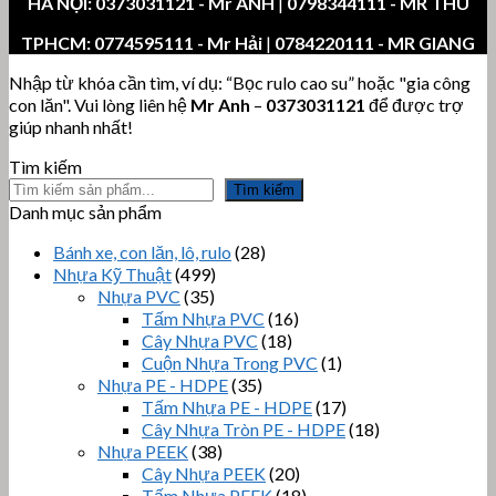
HÀ NỘI:
0373031121
- Mr ANH
|
0798344111 - MR THU
TPHCM:
0774595111
- Mr Hải
|
0784220111 - MR GIANG
Nhập từ khóa cần tìm, ví dụ: “Bọc rulo cao su” hoặc "gia công
con lăn". Vui lòng liên hệ
Mr Anh
–
0373031121
để được trợ
giúp nhanh nhất!
Tìm kiếm
Tìm kiếm
Danh mục sản phẩm
Bánh xe, con lăn, lô, rulo
(28)
Nhựa Kỹ Thuật
(499)
Nhựa PVC
(35)
Tấm Nhựa PVC
(16)
Cây Nhựa PVC
(18)
Cuộn Nhựa Trong PVC
(1)
Nhựa PE - HDPE
(35)
Tấm Nhựa PE - HDPE
(17)
Cây Nhựa Tròn PE - HDPE
(18)
Nhựa PEEK
(38)
Cây Nhựa PEEK
(20)
Tấm Nhựa PEEK
(18)