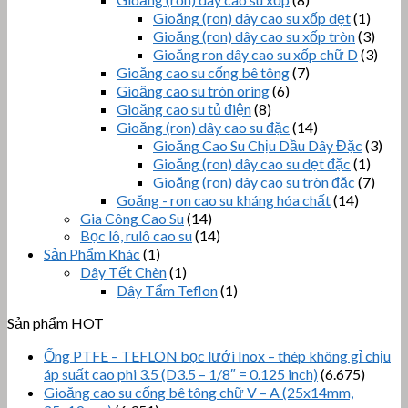
Gioăng (ron) dây cao su xốp dẹt
(1)
Gioăng (ron) dây cao su xốp tròn
(3)
Gioăng ron dây cao su xốp chữ D
(3)
Gioăng cao su cống bê tông
(7)
Gioăng cao su tròn oring
(6)
Gioăng cao su tủ điện
(8)
Gioăng (ron) dây cao su đặc
(14)
Gioăng Cao Su Chịu Dầu Dây Đặc
(3)
Gioăng (ron) dây cao su dẹt đặc
(1)
Gioăng (ron) dây cao su tròn đặc
(7)
Goăng - ron cao su kháng hóa chất
(14)
Gia Công Cao Su
(14)
Bọc lô, rulô cao su
(14)
Sản Phẩm Khác
(1)
Dây Tết Chèn
(1)
Dây Tẩm Teflon
(1)
Sản phẩm HOT
Ống PTFE – TEFLON bọc lưới Inox – thép không gỉ chịu
áp suất cao phi 3.5 (D3.5 – 1/8″ = 0.125 inch)
(6.675)
Gioăng cao su cống bê tông chữ V – A (25x14mm,