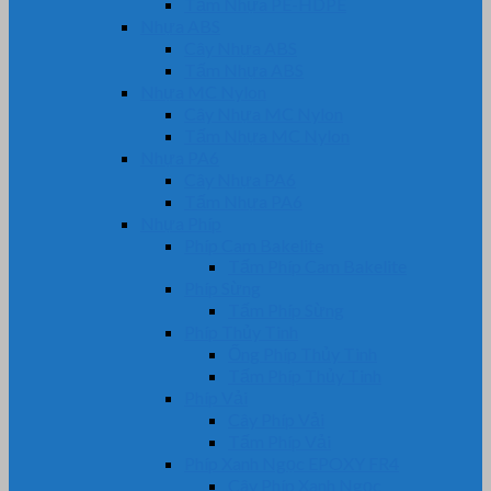
Tấm Nhựa PE-HDPE
Nhựa ABS
Cây Nhựa ABS
Tấm Nhựa ABS
Nhựa MC Nylon
Cây Nhựa MC Nylon
Tấm Nhựa MC Nylon
Nhựa PA6
Cây Nhựa PA6
Tấm Nhựa PA6
Nhựa Phíp
Phíp Cam Bakelite
Tấm Phíp Cam Bakelite
Phíp Sừng
Tấm Phíp Sừng
Phíp Thủy Tinh
Ống Phíp Thủy Tinh
Tấm Phíp Thủy Tinh
Phíp Vải
Cây Phíp Vải
Tấm Phíp Vải
Phíp Xanh Ngọc EPOXY FR4
Cây Phíp Xanh Ngọc