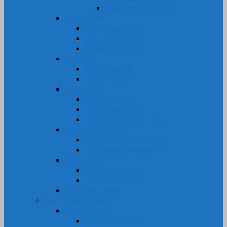
Tấm Phíp Xanh Ngọc
Nhựa POM
Cây Nhựa POM
Tấm Nhựa POM
Ống Nhựa POM
Nhựa PP
Cây Nhựa PP
Tấm Nhựa PP
Nhựa PVC
Cây Nhựa PVC
Tấm Nhựa PVC
Cuộn Nhựa PVC Trong
Nhựa UHMW-PE
Cây Nhựa UHMW-PE
Tấm Nhựa UHMW-PE
Nhựa PA66
Cây Nhựa PA66
Tấm Nhựa PA66
Gia Công Nhựa
SẢN PHẨM KHÁC
Dây Tết Chèn
Dây Tẩm Teflon