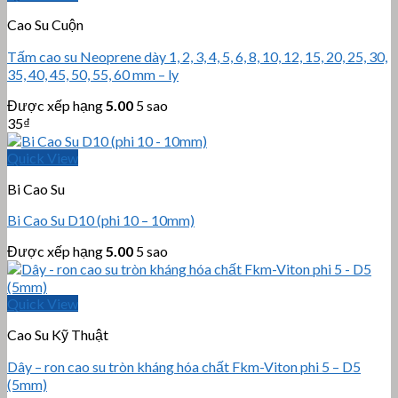
Cao Su Cuộn
Tấm cao su Neoprene dày 1, 2, 3, 4, 5, 6, 8, 10, 12, 15, 20, 25, 30,
35, 40, 45, 50, 55, 60 mm – ly
Được xếp hạng
5.00
5 sao
35
₫
Quick View
Bi Cao Su
Bi Cao Su D10 (phi 10 – 10mm)
Được xếp hạng
5.00
5 sao
Quick View
Cao Su Kỹ Thuật
Dây – ron cao su tròn kháng hóa chất Fkm-Viton phi 5 – D5
(5mm)