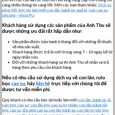
càng nhiều thông tin càng tốt. Mời các bạn tham khảo:
Dịch vụ
phục hồi, bọc lại, làm mới con lăn, bánh xe, quả lô, rulo cao su,
silicone – nhựa PU
Khách hàng sử dụng các sản phẩm của Anh Thu sẽ
được những ưu đãi rất hấp dẫn như:
Sản phẩm được bảo hành 6 tháng đối với những lỗi thuộc
về nhà sản xuất.
Khách hàng được trả lô mới trong vòng 7 – 10 ngày kể từ
ngày nhận rulo.
Đối với những khách hàng xa thì Anh Thu sẽ nhận và trả
hàng theo yêu cầu của khách hàng.
Nếu có nhu cầu sử dụng dịch vụ về con lăn, rulo
bọc
cao su
, hãy
liên hệ
trực tiếp với chúng tôi để
được tư vấn miễn phí.
Quý khách có nhu cầu bọc lại hoặc làm mới
con lăn, bánh xe, lô,
rulo bọc cao su
:
con lăn bọc cao su tự nhiên
,
con lăn băng tải
bọc cao su
,
lớp phủ cao su con lăn bánh xe
,
con lăn lo rulo bọc