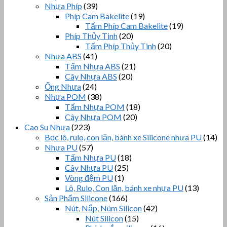
Nhựa Phíp
(39)
Phíp Cam Bakelite
(19)
Tấm Phíp Cam Bakelite
(19)
Phíp Thủy Tinh
(20)
Tấm Phíp Thủy Tinh
(20)
Nhựa ABS
(41)
Tấm Nhựa ABS
(21)
Cây Nhựa ABS
(20)
Ống Nhựa
(24)
Nhựa POM
(38)
Tấm Nhựa POM
(18)
Cây Nhựa POM
(20)
Cao Su Nhựa
(223)
Bọc lô, rulo, con lăn, bánh xe Silicone nhựa PU
(14)
Nhựa PU
(57)
Tấm Nhựa PU
(18)
Cây Nhựa PU
(25)
Vòng đệm PU
(1)
Lô, Rulo, Con lăn, bánh xe nhựa PU
(13)
Sản Phẩm Silicone
(166)
Nút, Nắp, Núm Silicon
(42)
Nút Silicon
(15)