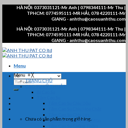
Skip
HÀ NỘI: 0373031121-Mr Anh | 0798344111-Mr Thu |
to
TPHCM: 0774595111-MR HẢI, 078 4220111-Mr
content
GIANG - anhthu@caosuanhthu.com
HÀ NỘI: 0373031121-Mr Anh | 0798344111-Mr Thu |
TPHCM: 0774595111-MR HẢI, 078 4220111-Mr
GIANG - anhthu@caosuanhthu.com
Menu
Menu
≡
╳
TRANG CHỦ
Tìm
CAO SU KỸ THUẬT
kiếm:
Bi Cao Su
Tấm Cao Su
Tấm Cao Su Chịu Dầu
Tấm Cao Su Chịu Hóa Chất
Tấm Cao Su Chịu Lực
Chưa có sản phẩm trong giỏ hàng.
Tấm Cao Su Chịu Mài Mòn
Tấm Cao Su Chống Thấm