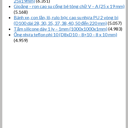
25x19mm)
(6.351)
Gioăng – ron cao su cống bê tông chữ V – A (25 x 19 mm)
(5.168)
Bánh xe, con lăn, lô, rulo bọc cao su nhựa PU 2 vòng bi
(D100 dài 28, 30, 35, 37, 38, 40, 50 đến 220 mm)
(5.057)
Tấm silicone dày 1 ly – 1mm (1000x1000x1mm)
(4.983)
Ống nhựa teflon phi 10 (D8xD10 – 8×10 – 8 x 10 mm)
(4.959)