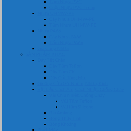
Tấm Nhựa PVC
Cuộn Nhựa PVC Trong
Nhựa UHMW-PE
Cây Nhựa UHMW-PE
Tấm Nhựa UHMW-PE
Nhựa PA66
Cây Nhựa PA66
Tấm Nhựa PA66
Gia Công Nhựa
SẢN PHẨM KHÁC
Dây Tết Chèn
Dây Tẩm Teflon
Dây Tẩm Chì
Dây Cốt Tông Mỡ
Gioăng Cửa Gỗ, Nhôm, Nhựa, Kính
Vật Liệu Cách Âm, Cách Nhiệt, Chống Cháy
Vải Chịu Nhiệt, Chống Cháy
Vải Tẩm Teflon
Vải tẩm Silicone
Bìa Amiang
Bông Thủy Tinh
Bông Khoáng
Phớt Máy