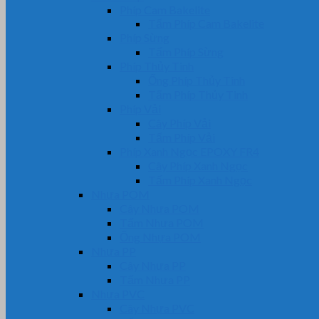
Phíp Cam Bakelite
Tấm Phíp Cam Bakelite
Phíp Sừng
Tấm Phíp Sừng
Phíp Thủy Tinh
Ống Phíp Thủy Tinh
Tấm Phíp Thủy Tinh
Phíp Vải
Cây Phíp Vải
Tấm Phíp Vải
Phíp Xanh Ngọc EPOXY FR4
Cây Phíp Xanh Ngọc
Tấm Phíp Xanh Ngọc
Nhựa POM
Cây Nhựa POM
Tấm Nhựa POM
Ống Nhựa POM
Nhựa PP
Cây Nhựa PP
Tấm Nhựa PP
Nhựa PVC
Cây Nhựa PVC