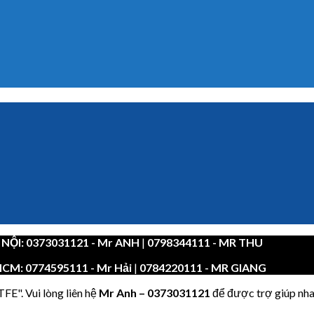
 NỘI:
0373031121
- Mr ANH
|
0798344111 - MR THU
HCM:
0774595111
- Mr Hải
|
0784220111 - MR GIANG
FE". Vui lòng liên hệ
Mr Anh
–
0373031121
để được trợ giúp nha