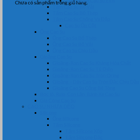
Tấm Thảm Cao Su EVA
Chưa có sản phẩm trong giỏ hàng.
Tấm Cao Su Bố Vải
Tấm Cao Su Bố Thép
Tấm Cao Su Chống Va Đập
Cao Su Ốp Cột
Ống Cao Su
Ống Cao Su Bố Thép
Ống Cao Su Bố Vải
Ống Cao Su Chịu Dầu
Gioăng Cao Su
Gioăng-Ron Cao Su Kháng Hóa Chất
Gioăng-Ron Cao Su Tủ Điện
Gioăng-Ron Cao Su Tròn Oring
Gioăng – Dây Cao Su Tròn Đặc Chịu Dầu
Gioăng Cao Su Cống Bê Tông
Bọc lô, Rulo, Con Lăn, Bánh Xe Cao Su
Gia Công Cao Su
CAO SU NHỰA DẺO
Silicone
Ống Silicone
Tấm Silicone
Tấm Silicone Xốp
Tấm Silicone Đặc