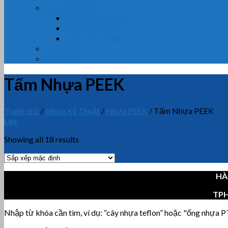
CHUYÊN MỤC
Nhựa dẻo Cao Su
Nhựa Kỹ Thuật
Cao Su Kỹ Thuật
TIN TỨC
LIÊN HỆ
Tấm Nhựa PEEK
Trang chủ
/
Nhựa Kỹ Thuật
/
Nhựa PEEK
/
Tấm Nhựa PEEK
Lọc
Showing all 18 results
HÀ
TP
Nhập từ khóa cần tìm, ví dụ: “cây nhựa teflon” hoặc "ống nhựa PT