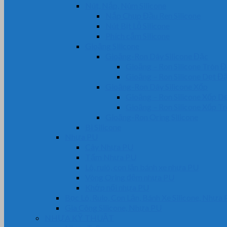
Nút, Nắp, Núm Silicone
Nắp Chụp Đầu Ren Silicone
Nút Bịt Lỗ Silicone
Phích cắm Silicone
Gioăng Silicone
Gioăng-Ron Dây Silicone Đặc
Gioăng – Ron Silicone Tròn 
Gioăng – Ron Silicone Dẹt Đ
Gioăng-Ron Dây Silicone Xốp
Gioăng – Ron Silicone Xốp D
Gioăng – Ron Silicone Xốp T
Gioăng-Ron Oring Silicone
Bi Silicone
Nhựa PU
Cây Nhựa PU
Tấm Nhựa PU
Lô, rulô, con lăn bánh xe nhựa PU
Vòng Oring đệm nhựa PU
Khớp nối nhựa PU
Bọc Lô, Rulo, Con Lăn, Bánh Xe Silicone, Nhựa
Gia Công Silicone, Nhựa PU
NHỰA KỸ THUẬT