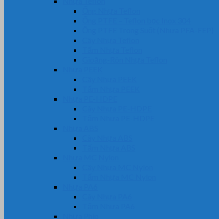
Nhựa Teflon
Ống Nhựa Teflon
Ống PTFE – Teflon bọc Inox 304
Ống PTFE Trong Suốt (Nhựa PFA-FEP)
Cây Nhựa Teflon
Tấm Nhựa Teflon
Gioăng-Rôn Nhựa Teflon
Nhựa PEEK
Cây Nhựa PEEK
Tấm Nhựa PEEK
Nhựa PE-HDPE
Cây Nhựa PE-HDPE
Tấm Nhựa PE-HDPE
Nhựa ABS
Cây Nhựa ABS
Tấm Nhựa ABS
Nhựa MC Nylon
Cây Nhựa MC Nylon
Tấm Nhựa MC Nylon
Nhựa PA6
Cây Nhựa PA6
Tấm Nhựa PA6
Nhựa Phíp