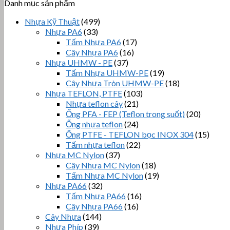
Danh mục sản phẩm
Nhựa Kỹ Thuật
(499)
Nhựa PA6
(33)
Tấm Nhựa PA6
(17)
Cây Nhựa PA6
(16)
Nhựa UHMW - PE
(37)
Tấm Nhựa UHMW-PE
(19)
Cây Nhựa Tròn UHMW-PE
(18)
Nhựa TEFLON, PTFE
(103)
Nhựa teflon cây
(21)
Ống PFA - FEP (Teflon trong suốt)
(20)
Ống nhựa teflon
(24)
Ống PTFE - TEFLON bọc INOX 304
(15)
Tấm nhựa teflon
(22)
Nhựa MC Nylon
(37)
Cây Nhựa MC Nylon
(18)
Tấm Nhựa MC Nylon
(19)
Nhựa PA66
(32)
Tấm Nhựa PA66
(16)
Cây Nhựa PA66
(16)
Cây Nhựa
(144)
Nhựa Phíp
(39)