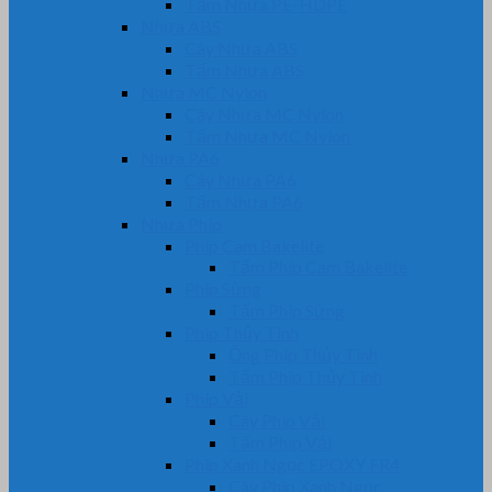
Tấm Nhựa PE-HDPE
Nhựa ABS
Cây Nhựa ABS
Tấm Nhựa ABS
Nhựa MC Nylon
Cây Nhựa MC Nylon
Tấm Nhựa MC Nylon
Nhựa PA6
Cây Nhựa PA6
Tấm Nhựa PA6
Nhựa Phíp
Phíp Cam Bakelite
Tấm Phíp Cam Bakelite
Phíp Sừng
Tấm Phíp Sừng
Phíp Thủy Tinh
Ống Phíp Thủy Tinh
Tấm Phíp Thủy Tinh
Phíp Vải
Cây Phíp Vải
Tấm Phíp Vải
Phíp Xanh Ngọc EPOXY FR4
Cây Phíp Xanh Ngọc