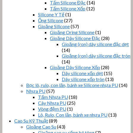
Tấm Silicone Đặc
(14)
Tấm Silicone Xốp
(12)
Silicone Y Tế
(1)
Ống Silicone
(27)
Gioăng Silicone
(57)
Gioăng Oring Silicone
(1)
Gioăng Dây Silicone Đặc
(28)
Gioăng (ron) dây silicone đặc dẹt
(14)
Gioăng (ron) dây silicone đặc tròn
(14)
Gioăng Dây Silicone Xốp
(28)
Dây silicone xốp dẹt
(15)
Dây silicone xốp tròn
(13)
Bọc lô, rulo, con lăn, bánh xe Silicone nhựa PU
(14)
Nhựa PU
(57)
Tấm Nhựa PU
(18)
Cây Nhựa PU
(25)
Vòng đệm PU
(1)
Lô, Rulo, Con lăn, bánh xe nhựa PU
(13)
Cao Su Kỹ Thuật
(89)
Gioăng Cao Su
(43)
Gioăng cao su cống bê tông
(7)