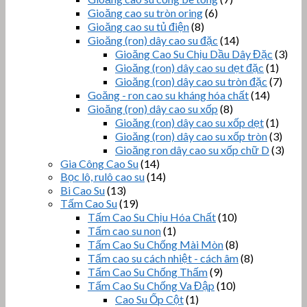
Gioăng cao su tròn oring
(6)
Gioăng cao su tủ điện
(8)
Gioăng (ron) dây cao su đặc
(14)
Gioăng Cao Su Chịu Dầu Dây Đặc
(3)
Gioăng (ron) dây cao su dẹt đặc
(1)
Gioăng (ron) dây cao su tròn đặc
(7)
Goăng - ron cao su kháng hóa chất
(14)
Gioăng (ron) dây cao su xốp
(8)
Gioăng (ron) dây cao su xốp dẹt
(1)
Gioăng (ron) dây cao su xốp tròn
(3)
Gioăng ron dây cao su xốp chữ D
(3)
Gia Công Cao Su
(14)
Bọc lô, rulô cao su
(14)
Bi Cao Su
(13)
Tấm Cao Su
(19)
Tấm Cao Su Chịu Hóa Chất
(10)
Tấm cao su non
(1)
Tấm Cao Su Chống Mài Mòn
(8)
Tấm cao su cách nhiệt - cách âm
(8)
Tấm Cao Su Chống Thấm
(9)
Tấm Cao Su Chống Va Đập
(10)
Cao Su Ốp Cột
(1)