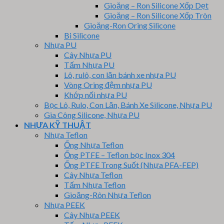
Gioăng – Ron Silicone Xốp Dẹt
Gioăng – Ron Silicone Xốp Tròn
Gioăng-Ron Oring Silicone
Bi Silicone
Nhựa PU
Cây Nhựa PU
Tấm Nhựa PU
Lô, rulô, con lăn bánh xe nhựa PU
Vòng Oring đệm nhựa PU
Khớp nối nhựa PU
Bọc Lô, Rulo, Con Lăn, Bánh Xe Silicone, Nhựa PU
Gia Công Silicone, Nhựa PU
NHỰA KỸ THUẬT
Nhựa Teflon
Ống Nhựa Teflon
Ống PTFE – Teflon bọc Inox 304
Ống PTFE Trong Suốt (Nhựa PFA-FEP)
Cây Nhựa Teflon
Tấm Nhựa Teflon
Gioăng-Rôn Nhựa Teflon
Nhựa PEEK
Cây Nhựa PEEK