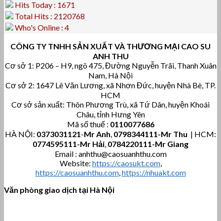
Hits Today : 1671
Total Hits : 2120768
Who's Online : 4
CÔNG TY TNHH SẢN XUẤT VÀ THƯƠNG MẠI CAO SU
ANH THU
Cơ sở 1: P206 – H9, ngõ 475, Đường Nguyễn Trãi, Thanh Xuân
Nam, Hà Nội
Cơ sở 2: 1647 Lê Văn Lương, xã Nhơn Đức, huyện Nhà Bè, TP.
HCM
Cơ sở sản xuất: Thôn Phương Trù, xã Tứ Dân, huyện Khoái
Châu, tỉnh Hưng Yên
Mã số thuế :
0110077686
HÀ NỘI:
0373031121
-
Mr Anh
,
0798344111-Mr Thu
| HCM:
0774595111
-Mr Hải
,
0784220111-Mr Giang
Email : anhthu@caosuanhthu.com
Website:
https://caosukt.com
,
https://caosuanhthu.com
,
https://nhuakt.com
Văn phòng giao dịch tại Hà Nội