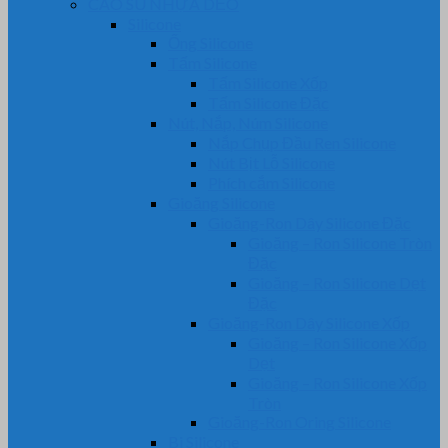
CAO SU NHỰA DẺO
Silicone
Ống Silicone
Tấm Silicone
Tấm Silicone Xốp
Tấm Silicone Đặc
Nút, Nắp, Núm Silicone
Nắp Chụp Đầu Ren Silicone
Nút Bịt Lỗ Silicone
Phích cắm Silicone
Gioăng Silicone
Gioăng-Ron Dây Silicone Đặc
Gioăng – Ron Silicone Tròn
Đặc
Gioăng – Ron Silicone Dẹt
Đặc
Gioăng-Ron Dây Silicone Xốp
Gioăng – Ron Silicone Xốp
Dẹt
Gioăng – Ron Silicone Xốp
Tròn
Gioăng-Ron Oring Silicone
Bi Silicone