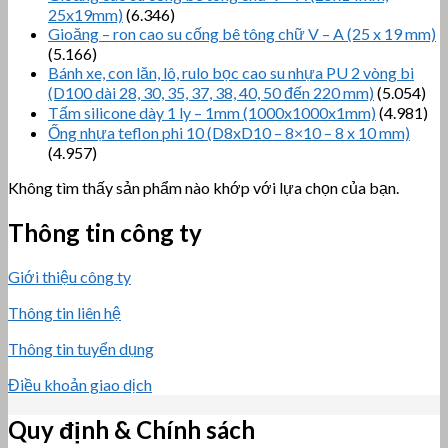
25x19mm)
(6.346)
Gioăng – ron cao su cống bê tông chữ V – A (25 x 19 mm)
(5.166)
Bánh xe, con lăn, lô, rulo bọc cao su nhựa PU 2 vòng bi
(D100 dài 28, 30, 35, 37, 38, 40, 50 đến 220 mm)
(5.054)
Tấm silicone dày 1 ly – 1mm (1000x1000x1mm)
(4.981)
Ống nhựa teflon phi 10 (D8xD10 – 8×10 – 8 x 10 mm)
(4.957)
Không tìm thấy sản phẩm nào khớp với lựa chọn của bạn.
Thông tin công ty
Giới thiệu công ty
Thông tin liên hệ
Thông tin tuyển dụng
Điều khoản giao dịch
Quy định & Chính sách