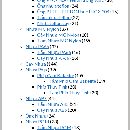
Ống nhựa teflon
(24)
Ống PTFE - TEFLON bọc INOX 304
(15)
Tấm nhựa teflon
(22)
Nhựa teflon cây
(21)
Nhựa MC Nylon
(37)
Cây Nhựa MC Nylon
(18)
Tấm Nhựa MC Nylon
(19)
Nhựa PA66
(32)
Tấm Nhựa PA66
(16)
Cây Nhựa PA66
(16)
Cây Nhựa
(144)
Nhựa Phíp
(39)
Phíp Cam Bakelite
(19)
Tấm Phíp Cam Bakelite
(19)
Phíp Thủy Tinh
(20)
Tấm Phíp Thủy Tinh
(20)
Nhựa ABS
(41)
Tấm Nhựa ABS
(21)
Cây Nhựa ABS
(20)
Ống Nhựa
(24)
Nhựa POM
(38)
Tấm Nhựa POM
(18)