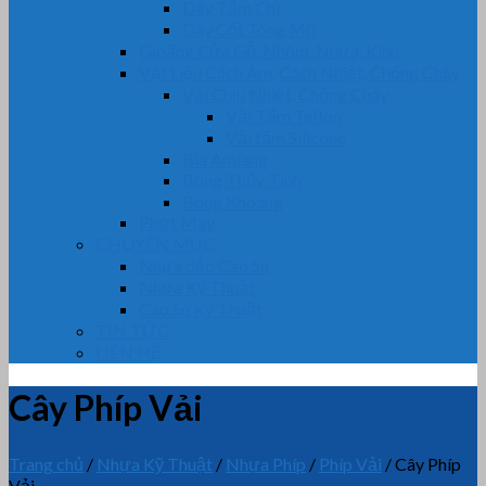
Dây Tẩm Chì
Dây Cốt Tông Mỡ
Gioăng Cửa Gỗ, Nhôm, Nhựa, Kính
Vật Liệu Cách Âm, Cách Nhiệt, Chống Cháy
Vải Chịu Nhiệt, Chống Cháy
Vải Tẩm Teflon
Vải tẩm Silicone
Bìa Amiang
Bông Thủy Tinh
Bông Khoáng
Phớt Máy
CHUYÊN MỤC
Nhựa dẻo Cao Su
Nhựa Kỹ Thuật
Cao Su Kỹ Thuật
TIN TỨC
LIÊN HỆ
Cây Phíp Vải
Trang chủ
/
Nhựa Kỹ Thuật
/
Nhựa Phíp
/
Phíp Vải
/
Cây Phíp
Vải