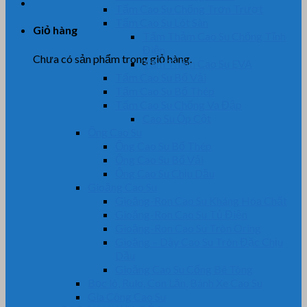
Tấm Cao Su Chống Trơn Trượt
Tấm Cao Su Lót Sàn
Giỏ hàng
Tấm Thảm Cao Su Chống Tĩnh
Điện
Chưa có sản phẩm trong giỏ hàng.
Tấm Thảm Cao Su EVA
Tấm Cao Su Bố Vải
Tấm Cao Su Bố Thép
Tấm Cao Su Chống Va Đập
Cao Su Ốp Cột
Ống Cao Su
Ống Cao Su Bố Thép
Ống Cao Su Bố Vải
Ống Cao Su Chịu Dầu
Gioăng Cao Su
Gioăng-Ron Cao Su Kháng Hóa Chất
Gioăng-Ron Cao Su Tủ Điện
Gioăng-Ron Cao Su Tròn Oring
Gioăng – Dây Cao Su Tròn Đặc Chịu
Dầu
Gioăng Cao Su Cống Bê Tông
Bọc lô, Rulo, Con Lăn, Bánh Xe Cao Su
Gia Công Cao Su