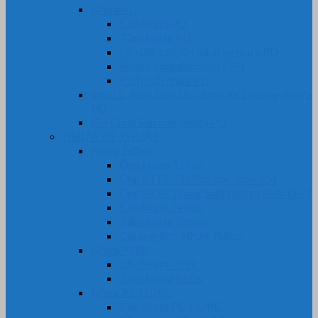
Nhựa PU
Cây Nhựa PU
Tấm Nhựa PU
Lô, rulô, con lăn bánh xe nhựa PU
Vòng Oring đệm nhựa PU
Khớp nối nhựa PU
Bọc Lô, Rulo, Con Lăn, Bánh Xe Silicone, Nhựa
PU
Gia Công Silicone, Nhựa PU
NHỰA KỸ THUẬT
Nhựa Teflon
Ống Nhựa Teflon
Ống PTFE – Teflon bọc Inox 304
Ống PTFE Trong Suốt (Nhựa PFA-FEP)
Cây Nhựa Teflon
Tấm Nhựa Teflon
Gioăng-Rôn Nhựa Teflon
Nhựa PEEK
Cây Nhựa PEEK
Tấm Nhựa PEEK
Nhựa PE-HDPE
Cây Nhựa PE-HDPE