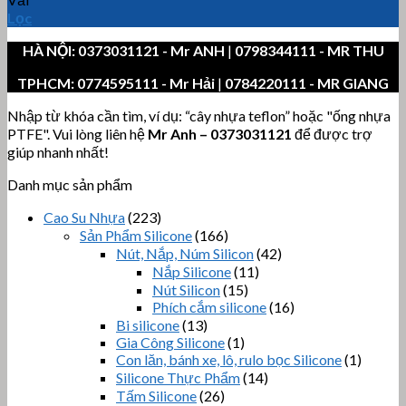
Lọc
HÀ NỘI:
0373031121
- Mr ANH
|
0798344111 - MR THU
TPHCM:
0774595111
- Mr Hải
|
0784220111 - MR GIANG
Nhập từ khóa cần tìm, ví dụ: “cây nhựa teflon” hoặc "ống nhựa
PTFE". Vui lòng liên hệ
Mr Anh
–
0373031121
để được trợ
giúp nhanh nhất!
Danh mục sản phẩm
Cao Su Nhựa
(223)
Sản Phẩm Silicone
(166)
Nút, Nắp, Núm Silicon
(42)
Nắp Silicone
(11)
Nút Silicon
(15)
Phích cắm silicone
(16)
Bi silicone
(13)
Gia Công Silicone
(1)
Con lăn, bánh xe, lô, rulo bọc Silicone
(1)
Silicone Thực Phẩm
(14)
Tấm Silicone
(26)