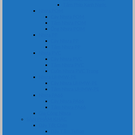
Tấm Phíp Xanh Ngọc
Nhựa POM
Cây Nhựa POM
Tấm Nhựa POM
Ống Nhựa POM
Nhựa PP
Cây Nhựa PP
Tấm Nhựa PP
Nhựa PVC
Cây Nhựa PVC
Tấm Nhựa PVC
Cuộn Nhựa PVC Trong
Nhựa UHMW-PE
Cây Nhựa UHMW-PE
Tấm Nhựa UHMW-PE
Nhựa PA66
Cây Nhựa PA66
Tấm Nhựa PA66
Gia Công Nhựa
SẢN PHẨM KHÁC
Dây Tết Chèn
Dây Tẩm Teflon