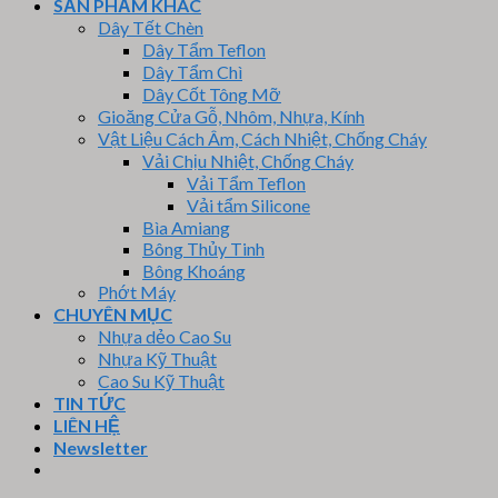
SẢN PHẨM KHÁC
Dây Tết Chèn
Dây Tẩm Teflon
Dây Tẩm Chì
Dây Cốt Tông Mỡ
Gioăng Cửa Gỗ, Nhôm, Nhựa, Kính
Vật Liệu Cách Âm, Cách Nhiệt, Chống Cháy
Vải Chịu Nhiệt, Chống Cháy
Vải Tẩm Teflon
Vải tẩm Silicone
Bìa Amiang
Bông Thủy Tinh
Bông Khoáng
Phớt Máy
CHUYÊN MỤC
Nhựa dẻo Cao Su
Nhựa Kỹ Thuật
Cao Su Kỹ Thuật
TIN TỨC
LIÊN HỆ
Newsletter