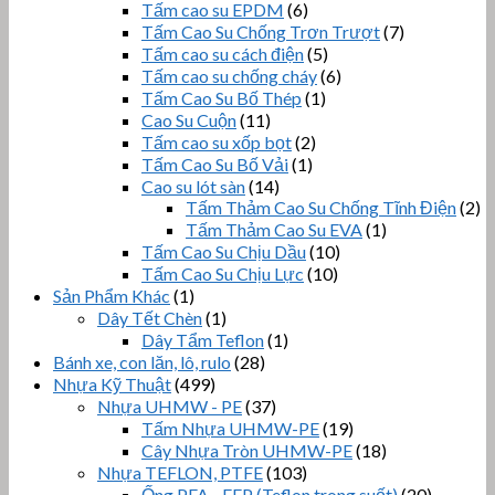
Tấm cao su EPDM
(6)
Tấm Cao Su Chống Trơn Trượt
(7)
Tấm cao su cách điện
(5)
Tấm cao su chống cháy
(6)
Tấm Cao Su Bố Thép
(1)
Cao Su Cuộn
(11)
Tấm cao su xốp bọt
(2)
Tấm Cao Su Bố Vải
(1)
Cao su lót sàn
(14)
Tấm Thảm Cao Su Chống Tĩnh Điện
(2)
Tấm Thảm Cao Su EVA
(1)
Tấm Cao Su Chịu Dầu
(10)
Tấm Cao Su Chịu Lực
(10)
Sản Phẩm Khác
(1)
Dây Tết Chèn
(1)
Dây Tẩm Teflon
(1)
Bánh xe, con lăn, lô, rulo
(28)
Nhựa Kỹ Thuật
(499)
Nhựa UHMW - PE
(37)
Tấm Nhựa UHMW-PE
(19)
Cây Nhựa Tròn UHMW-PE
(18)
Nhựa TEFLON, PTFE
(103)
Ống PFA - FEP (Teflon trong suốt)
(20)