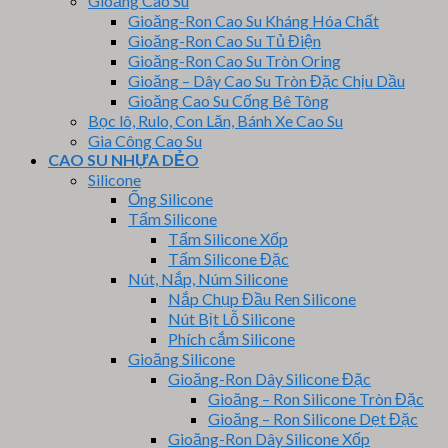
Gioăng Cao Su
Gioăng-Ron Cao Su Kháng Hóa Chất
Gioăng-Ron Cao Su Tủ Điện
Gioăng-Ron Cao Su Tròn Oring
Gioăng – Dây Cao Su Tròn Đặc Chịu Dầu
Gioăng Cao Su Cống Bê Tông
Bọc lô, Rulo, Con Lăn, Bánh Xe Cao Su
Gia Công Cao Su
CAO SU NHỰA DẺO
Silicone
Ống Silicone
Tấm Silicone
Tấm Silicone Xốp
Tấm Silicone Đặc
Nút, Nắp, Núm Silicone
Nắp Chụp Đầu Ren Silicone
Nút Bịt Lỗ Silicone
Phích cắm Silicone
Gioăng Silicone
Gioăng-Ron Dây Silicone Đặc
Gioăng – Ron Silicone Tròn Đặc
Gioăng – Ron Silicone Dẹt Đặc
Gioăng-Ron Dây Silicone Xốp