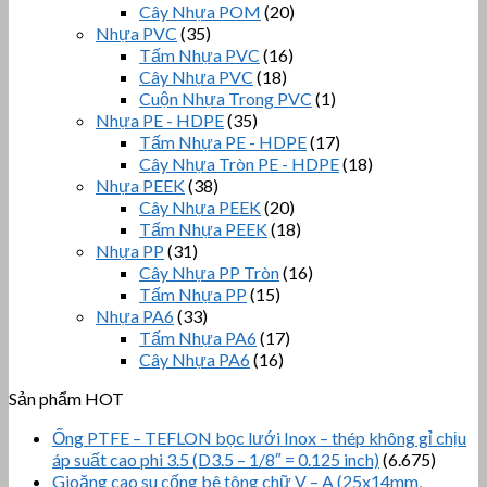
Cây Nhựa POM
(20)
Nhựa PVC
(35)
Tấm Nhựa PVC
(16)
Cây Nhựa PVC
(18)
Cuộn Nhựa Trong PVC
(1)
Nhựa PE - HDPE
(35)
Tấm Nhựa PE - HDPE
(17)
Cây Nhựa Tròn PE - HDPE
(18)
Nhựa PEEK
(38)
Cây Nhựa PEEK
(20)
Tấm Nhựa PEEK
(18)
Nhựa PP
(31)
Cây Nhựa PP Tròn
(16)
Tấm Nhựa PP
(15)
Nhựa PA6
(33)
Tấm Nhựa PA6
(17)
Cây Nhựa PA6
(16)
Sản phẩm HOT
Ống PTFE – TEFLON bọc lưới Inox – thép không gỉ chịu
áp suất cao phi 3.5 (D3.5 – 1/8″ = 0.125 inch)
(6.675)
Gioăng cao su cống bê tông chữ V – A (25x14mm,