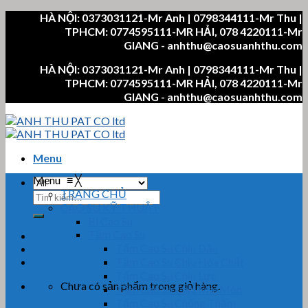
Skip
HÀ NỘI: 0373031121-Mr Anh | 0798344111-Mr Thu |
to
TPHCM: 0774595111-MR HẢI, 078 4220111-Mr
content
GIANG - anhthu@caosuanhthu.com
HÀ NỘI: 0373031121-Mr Anh | 0798344111-Mr Thu |
TPHCM: 0774595111-MR HẢI, 078 4220111-Mr
GIANG - anhthu@caosuanhthu.com
Menu
Menu
≡
╳
TRANG CHỦ
Tìm
CAO SU KỸ THUẬT
kiếm:
Bi Cao Su
Tấm Cao Su
Tấm Cao Su Chịu Dầu
Tấm Cao Su Chịu Hóa Chất
Tấm Cao Su Chịu Lực
Chưa có sản phẩm trong giỏ hàng.
Tấm Cao Su Chịu Mài Mòn
Tấm Cao Su Chống Thấm