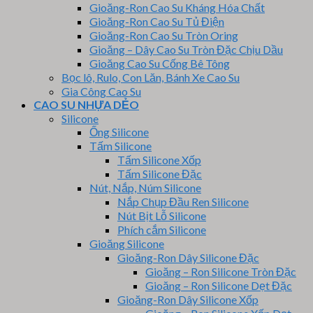
Gioăng-Ron Cao Su Kháng Hóa Chất
Gioăng-Ron Cao Su Tủ Điện
Gioăng-Ron Cao Su Tròn Oring
Gioăng – Dây Cao Su Tròn Đặc Chịu Dầu
Gioăng Cao Su Cống Bê Tông
Bọc lô, Rulo, Con Lăn, Bánh Xe Cao Su
Gia Công Cao Su
CAO SU NHỰA DẺO
Silicone
Ống Silicone
Tấm Silicone
Tấm Silicone Xốp
Tấm Silicone Đặc
Nút, Nắp, Núm Silicone
Nắp Chụp Đầu Ren Silicone
Nút Bịt Lỗ Silicone
Phích cắm Silicone
Gioăng Silicone
Gioăng-Ron Dây Silicone Đặc
Gioăng – Ron Silicone Tròn Đặc
Gioăng – Ron Silicone Dẹt Đặc
Gioăng-Ron Dây Silicone Xốp