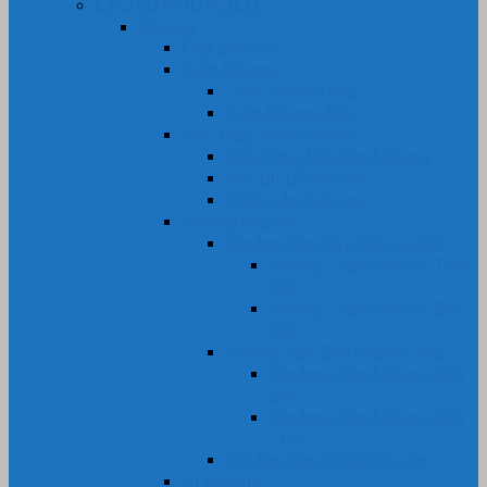
CAO SU NHỰA DẺO
Silicone
Ống Silicone
Tấm Silicone
Tấm Silicone Xốp
Tấm Silicone Đặc
Nút, Nắp, Núm Silicone
Nắp Chụp Đầu Ren Silicone
Nút Bịt Lỗ Silicone
Phích cắm Silicone
Gioăng Silicone
Gioăng-Ron Dây Silicone Đặc
Gioăng – Ron Silicone Tròn
Đặc
Gioăng – Ron Silicone Dẹt
Đặc
Gioăng-Ron Dây Silicone Xốp
Gioăng – Ron Silicone Xốp
Dẹt
Gioăng – Ron Silicone Xốp
Tròn
Gioăng-Ron Oring Silicone
Bi Silicone