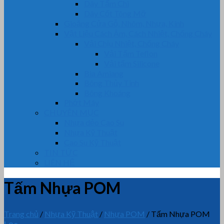
Dây Tẩm Chì
Dây Cốt Tông Mỡ
Gioăng Cửa Gỗ, Nhôm, Nhựa, Kính
Vật Liệu Cách Âm, Cách Nhiệt, Chống Cháy
Vải Chịu Nhiệt, Chống Cháy
Vải Tẩm Teflon
Vải tẩm Silicone
Bìa Amiang
Bông Thủy Tinh
Bông Khoáng
Phớt Máy
CHUYÊN MỤC
Nhựa dẻo Cao Su
Nhựa Kỹ Thuật
Cao Su Kỹ Thuật
TIN TỨC
LIÊN HỆ
Tấm Nhựa POM
Trang chủ
/
Nhựa Kỹ Thuật
/
Nhựa POM
/
Tấm Nhựa POM
Lọc