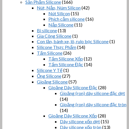
Sản Phẩm Silicone
(166)
Nút, Nắp, Núm Silicon
(42)
Nút Silicon
(15)
Phích cắm silicone
(16)
Nắp Silicone
(11)
Bi silicone
(13)
Gia Công Silicone
(1)
Con lăn, bánh xe, lô, rulo bọc Silicone
(1)
Silicone Thực Phẩm
(14)
Tấm Silicone
(26)
Tấm Silicone Xốp
(12)
Tấm Silicone Đặc
(14)
Silicone Y Tế
(1)
Ống Silicone
(27)
Gioăng Silicone
(57)
Gioăng Dây Silicone Đặc
(28)
Gioăng (ron) dây silicone đặc dẹt
(14)
Gioăng (ron) dây silicone đặc tròn
(14)
Gioăng Dây Silicone Xốp
(28)
Dây silicone xốp dẹt
(15)
Dây silicone xốp tròn
(13)