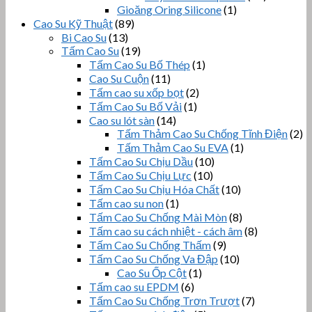
Gioăng Oring Silicone
(1)
Cao Su Kỹ Thuật
(89)
Bi Cao Su
(13)
Tấm Cao Su
(19)
Tấm Cao Su Bố Thép
(1)
Cao Su Cuộn
(11)
Tấm cao su xốp bọt
(2)
Tấm Cao Su Bố Vải
(1)
Cao su lót sàn
(14)
Tấm Thảm Cao Su Chống Tĩnh Điện
(2)
Tấm Thảm Cao Su EVA
(1)
Tấm Cao Su Chịu Dầu
(10)
Tấm Cao Su Chịu Lực
(10)
Tấm Cao Su Chịu Hóa Chất
(10)
Tấm cao su non
(1)
Tấm Cao Su Chống Mài Mòn
(8)
Tấm cao su cách nhiệt - cách âm
(8)
Tấm Cao Su Chống Thấm
(9)
Tấm Cao Su Chống Va Đập
(10)
Cao Su Ốp Cột
(1)
Tấm cao su EPDM
(6)
Tấm Cao Su Chống Trơn Trượt
(7)