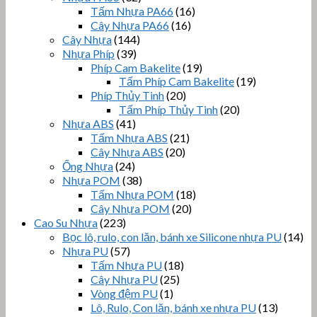
Tấm Nhựa PA66
(16)
Cây Nhựa PA66
(16)
Cây Nhựa
(144)
Nhựa Phíp
(39)
Phíp Cam Bakelite
(19)
Tấm Phíp Cam Bakelite
(19)
Phíp Thủy Tinh
(20)
Tấm Phíp Thủy Tinh
(20)
Nhựa ABS
(41)
Tấm Nhựa ABS
(21)
Cây Nhựa ABS
(20)
Ống Nhựa
(24)
Nhựa POM
(38)
Tấm Nhựa POM
(18)
Cây Nhựa POM
(20)
Cao Su Nhựa
(223)
Bọc lô, rulo, con lăn, bánh xe Silicone nhựa PU
(14)
Nhựa PU
(57)
Tấm Nhựa PU
(18)
Cây Nhựa PU
(25)
Vòng đệm PU
(1)
Lô, Rulo, Con lăn, bánh xe nhựa PU
(13)