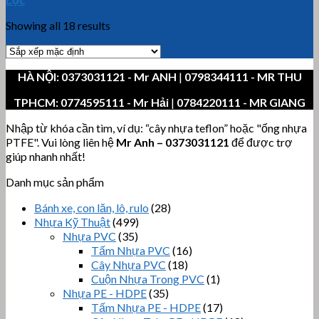
Showing all 18 results
HÀ NỘI:
0373031121
- Mr ANH
|
0798344111 - MR THU
TPHCM:
0774595111
- Mr Hải
|
0784220111 - MR GIANG
Nhập từ khóa cần tìm, ví dụ: “cây nhựa teflon” hoặc "ống nhựa
PTFE". Vui lòng liên hệ
Mr Anh
–
0373031121
để được trợ
giúp nhanh nhất!
Danh mục sản phẩm
Bánh xe, con lăn, lô, rulo
(28)
Nhựa Kỹ Thuật
(499)
Nhựa PVC
(35)
Tấm Nhựa PVC
(16)
Cây Nhựa PVC
(18)
Cuộn Nhựa Trong PVC
(1)
Nhựa PE - HDPE
(35)
Tấm Nhựa PE - HDPE
(17)