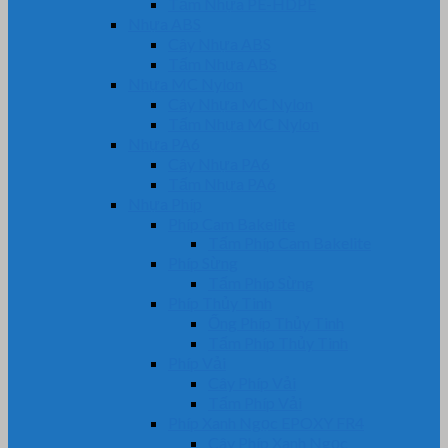
Tấm Nhựa PE-HDPE
Nhựa ABS
Cây Nhựa ABS
Tấm Nhựa ABS
Nhựa MC Nylon
Cây Nhựa MC Nylon
Tấm Nhựa MC Nylon
Nhựa PA6
Cây Nhựa PA6
Tấm Nhựa PA6
Nhựa Phíp
Phíp Cam Bakelite
Tấm Phíp Cam Bakelite
Phíp Sừng
Tấm Phíp Sừng
Phíp Thủy Tinh
Ống Phíp Thủy Tinh
Tấm Phíp Thủy Tinh
Phíp Vải
Cây Phíp Vải
Tấm Phíp Vải
Phíp Xanh Ngọc EPOXY FR4
Cây Phíp Xanh Ngọc