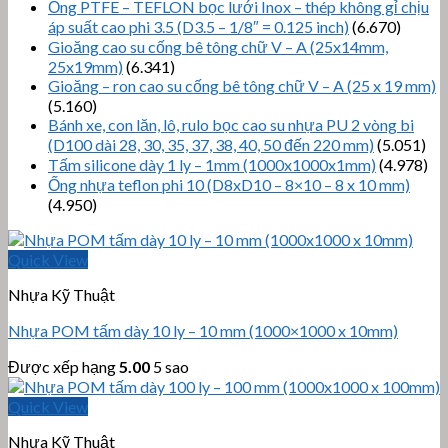
Ống PTFE – TEFLON bọc lưới Inox – thép không gỉ chịu
áp suất cao phi 3.5 (D3.5 – 1/8″ = 0.125 inch)
(6.670)
Gioăng cao su cống bê tông chữ V – A (25x14mm,
25x19mm)
(6.341)
Gioăng – ron cao su cống bê tông chữ V – A (25 x 19 mm)
(5.160)
Bánh xe, con lăn, lô, rulo bọc cao su nhựa PU 2 vòng bi
(D100 dài 28, 30, 35, 37, 38, 40, 50 đến 220 mm)
(5.051)
Tấm silicone dày 1 ly – 1mm (1000x1000x1mm)
(4.978)
Ống nhựa teflon phi 10 (D8xD10 – 8×10 – 8 x 10 mm)
(4.950)
Quick View
Nhựa Kỹ Thuật
Nhựa POM tấm dày 10 ly – 10 mm (1000×1000 x 10mm)
Được xếp hạng
5.00
5 sao
Quick View
Nhựa Kỹ Thuật