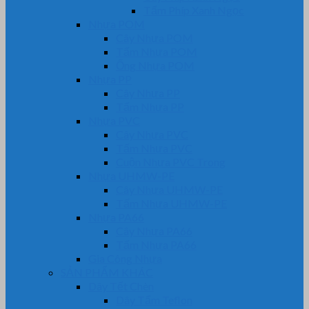
Tấm Phíp Xanh Ngọc
Nhựa POM
Cây Nhựa POM
Tấm Nhựa POM
Ống Nhựa POM
Nhựa PP
Cây Nhựa PP
Tấm Nhựa PP
Nhựa PVC
Cây Nhựa PVC
Tấm Nhựa PVC
Cuộn Nhựa PVC Trong
Nhựa UHMW-PE
Cây Nhựa UHMW-PE
Tấm Nhựa UHMW-PE
Nhựa PA66
Cây Nhựa PA66
Tấm Nhựa PA66
Gia Công Nhựa
SẢN PHẨM KHÁC
Dây Tết Chèn
Dây Tẩm Teflon