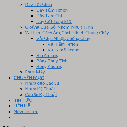
Dây Tết Chèn
Dây Tẩm Teflon
Dây Tẩm Chì
Dây Cốt Tông Mỡ
Gioăng Cửa Gỗ, Nhôm, Nhựa, Kính
Vật Liệu Cách Âm, Cách Nhiệt, Chống Cháy
Vải Chịu Nhiệt, Chống Cháy
Vải Tẩm Teflon
Vải tẩm Silicone
Bìa Amiang
Bông Thủy Tinh
Bông Khoáng
Phớt Máy
CHUYÊN MỤC
Nhựa dẻo Cao Su
Nhựa Kỹ Thuật
Cao Su Kỹ Thuật
TIN TỨC
LIÊN HỆ
Newsletter