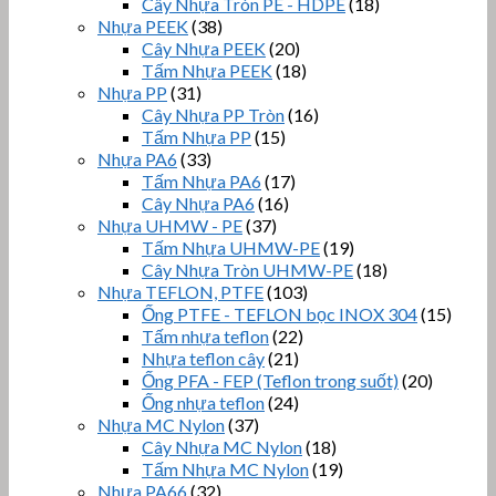
Cây Nhựa Tròn PE - HDPE
(18)
Nhựa PEEK
(38)
Cây Nhựa PEEK
(20)
Tấm Nhựa PEEK
(18)
Nhựa PP
(31)
Cây Nhựa PP Tròn
(16)
Tấm Nhựa PP
(15)
Nhựa PA6
(33)
Tấm Nhựa PA6
(17)
Cây Nhựa PA6
(16)
Nhựa UHMW - PE
(37)
Tấm Nhựa UHMW-PE
(19)
Cây Nhựa Tròn UHMW-PE
(18)
Nhựa TEFLON, PTFE
(103)
Ống PTFE - TEFLON bọc INOX 304
(15)
Tấm nhựa teflon
(22)
Nhựa teflon cây
(21)
Ống PFA - FEP (Teflon trong suốt)
(20)
Ống nhựa teflon
(24)
Nhựa MC Nylon
(37)
Cây Nhựa MC Nylon
(18)
Tấm Nhựa MC Nylon
(19)
Nhựa PA66
(32)