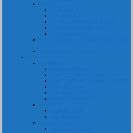
Nhựa PU
Cây Nhựa PU
Tấm Nhựa PU
Lô, rulô, con lăn bánh xe nhựa PU
Vòng Oring đệm nhựa PU
Khớp nối nhựa PU
Bọc Lô, Rulo, Con Lăn, Bánh Xe Silicone, Nhựa
PU
Gia Công Silicone, Nhựa PU
NHỰA KỸ THUẬT
Nhựa Teflon
Ống Nhựa Teflon
Ống PTFE – Teflon bọc Inox 304
Ống PTFE Trong Suốt (Nhựa PFA-FEP)
Cây Nhựa Teflon
Tấm Nhựa Teflon
Gioăng-Rôn Nhựa Teflon
Nhựa PEEK
Cây Nhựa PEEK
Tấm Nhựa PEEK
Nhựa PE-HDPE
Cây Nhựa PE-HDPE