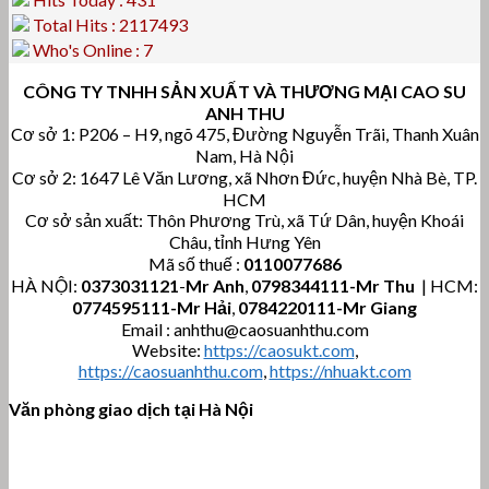
Total Hits : 2117493
Who's Online : 7
CÔNG TY TNHH SẢN XUẤT VÀ THƯƠNG MẠI CAO SU
ANH THU
Cơ sở 1: P206 – H9, ngõ 475, Đường Nguyễn Trãi, Thanh Xuân
Nam, Hà Nội
Cơ sở 2: 1647 Lê Văn Lương, xã Nhơn Đức, huyện Nhà Bè, TP.
HCM
Cơ sở sản xuất: Thôn Phương Trù, xã Tứ Dân, huyện Khoái
Châu, tỉnh Hưng Yên
Mã số thuế :
0110077686
HÀ NỘI:
0373031121
-
Mr Anh
,
0798344111-Mr Thu
| HCM:
0774595111
-Mr Hải
,
0784220111-Mr Giang
Email : anhthu@caosuanhthu.com
Website:
https://caosukt.com
,
https://caosuanhthu.com
,
https://nhuakt.com
Văn phòng giao dịch tại Hà Nội