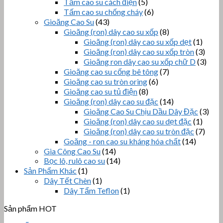
Tấm cao su cách điện
(5)
Tấm cao su chống cháy
(6)
Gioăng Cao Su
(43)
Gioăng (ron) dây cao su xốp
(8)
Gioăng (ron) dây cao su xốp dẹt
(1)
Gioăng (ron) dây cao su xốp tròn
(3)
Gioăng ron dây cao su xốp chữ D
(3)
Gioăng cao su cống bê tông
(7)
Gioăng cao su tròn oring
(6)
Gioăng cao su tủ điện
(8)
Gioăng (ron) dây cao su đặc
(14)
Gioăng Cao Su Chịu Dầu Dây Đặc
(3)
Gioăng (ron) dây cao su dẹt đặc
(1)
Gioăng (ron) dây cao su tròn đặc
(7)
Goăng - ron cao su kháng hóa chất
(14)
Gia Công Cao Su
(14)
Bọc lô, rulô cao su
(14)
Sản Phẩm Khác
(1)
Dây Tết Chèn
(1)
Dây Tẩm Teflon
(1)
Sản phẩm HOT