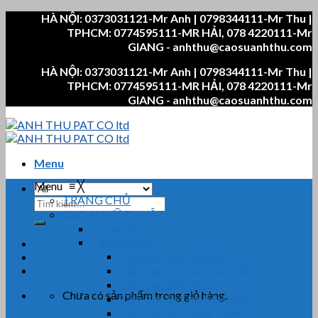
Skip
HÀ NỘI: 0373031121-Mr Anh | 0798344111-Mr Thu |
to
TPHCM: 0774595111-MR HẢI, 078 4220111-Mr
content
GIANG - anhthu@caosuanhthu.com
HÀ NỘI: 0373031121-Mr Anh | 0798344111-Mr Thu |
TPHCM: 0774595111-MR HẢI, 078 4220111-Mr
GIANG - anhthu@caosuanhthu.com
Menu
Menu
≡
╳
TRANG CHỦ
Tìm
CAO SU KỸ THUẬT
kiếm:
Bi Cao Su
Tấm Cao Su
Tấm Cao Su Chịu Dầu
Tấm Cao Su Chịu Hóa Chất
Tấm Cao Su Chịu Lực
Chưa có sản phẩm trong giỏ hàng.
Tấm Cao Su Chịu Mài Mòn
Tấm Cao Su Chống Thấm