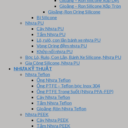
Gioăng – Ron Silicone Xốp Dẹt
Gioăng – Ron Silicone Xốp Tròn
Gioăng-Ron Oring Silicone
Bi Silicone
Nhựa PU
Cây Nhựa PU
Tấm Nhựa PU
Lô, rulô, con lăn bánh xe nhựa PU
Vòng Oring đệm nhựa PU
Khớp nối nhựa PU
Bọc Lô, Rulo, Con Lăn, Bánh Xe Silicone, Nhựa PU
Gia Công Silicone, Nhựa PU
NHỰA KỸ THUẬT
Nhựa Teflon
Ống Nhựa Teflon
Ống PTFE – Teflon bọc Inox 304
Ống PTFE Trong Suốt (Nhựa PFA-FEP)
Cây Nhựa Teflon
Tấm Nhựa Teflon
Gioăng-Rôn Nhựa Teflon
Nhựa PEEK
Cây Nhựa PEEK
Tấm Nhựa PEEK