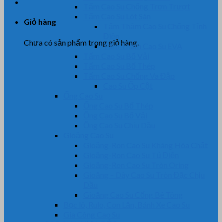
Tấm Cao Su Chống Trơn Trượt
Tấm Cao Su Lót Sàn
Giỏ hàng
Tấm Thảm Cao Su Chống Tĩnh
Điện
Chưa có sản phẩm trong giỏ hàng.
Tấm Thảm Cao Su EVA
Tấm Cao Su Bố Vải
Tấm Cao Su Bố Thép
Tấm Cao Su Chống Va Đập
Cao Su Ốp Cột
Ống Cao Su
Ống Cao Su Bố Thép
Ống Cao Su Bố Vải
Ống Cao Su Chịu Dầu
Gioăng Cao Su
Gioăng-Ron Cao Su Kháng Hóa Chất
Gioăng-Ron Cao Su Tủ Điện
Gioăng-Ron Cao Su Tròn Oring
Gioăng – Dây Cao Su Tròn Đặc Chịu
Dầu
Gioăng Cao Su Cống Bê Tông
Bọc lô, Rulo, Con Lăn, Bánh Xe Cao Su
Gia Công Cao Su