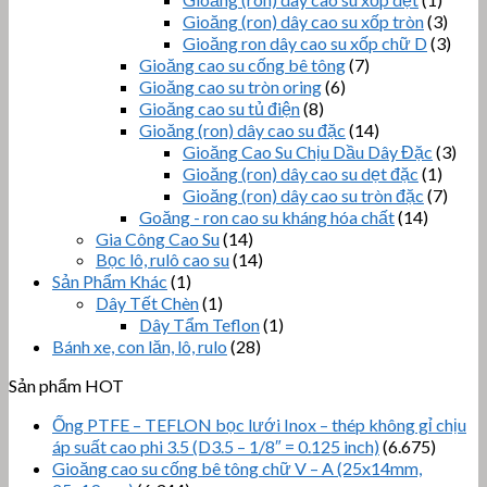
Gioăng (ron) dây cao su xốp tròn
(3)
Gioăng ron dây cao su xốp chữ D
(3)
Gioăng cao su cống bê tông
(7)
Gioăng cao su tròn oring
(6)
Gioăng cao su tủ điện
(8)
Gioăng (ron) dây cao su đặc
(14)
Gioăng Cao Su Chịu Dầu Dây Đặc
(3)
Gioăng (ron) dây cao su dẹt đặc
(1)
Gioăng (ron) dây cao su tròn đặc
(7)
Goăng - ron cao su kháng hóa chất
(14)
Gia Công Cao Su
(14)
Bọc lô, rulô cao su
(14)
Sản Phẩm Khác
(1)
Dây Tết Chèn
(1)
Dây Tẩm Teflon
(1)
Bánh xe, con lăn, lô, rulo
(28)
Sản phẩm HOT
Ống PTFE – TEFLON bọc lưới Inox – thép không gỉ chịu
áp suất cao phi 3.5 (D3.5 – 1/8″ = 0.125 inch)
(6.675)
Gioăng cao su cống bê tông chữ V – A (25x14mm,