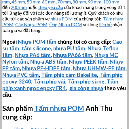
mm
,
45 mm
,
50 mm
,
60 mm
,
70 mm
,
80 mm
,
90 mm
,
100 mm
đến
200 mm
hoặc
theo yêu cầu
của khách hàng trong vòng từ 1
tới 3 ngày đối với các đơn hàng số lượng ít. Quý khách có nhu
cầu tới các sản phẩm về
nhựa POM
của chúng tôi:
Tấm nhựa
POM
,
Cây Nhựa POM
,
Ống Nhựa POM
vui lòng
liên hệ
nhận
báo giá và đặt hàng.
Ngoài
Nhựa POM tấm
chúng tôi có cung cấp:
Cao
su tấm
,
tấm silicone
,
nhựa PU tấm
,
Nhựa Teflon
tấm
,
Nhựa PA6 tấm
,
Nhựa PA66 tấm
,
Nhựa MC
Nylon tấm
,
Nhựa ABS tấm
,
Nhựa PEEK tấm
,
Nhựa
PP tấm
,
Nhựa PE-HDPE tấm
,
Nhựa
UHMW-PE
tấm
,
Nhựa PVC tấm
,
Tấm phíp cam Bakelite
,
Tấm phíp
epoxy 3240
,
Tấm phíp vải
,
Tấm phíp sừng
,
Tấm
phíp xanh ngọc epoxy FR4
,
gia công nhựa
theo yêu
cầu.
Sản phẩm
Tấm nhựa POM
Anh Thu
cung cấp: