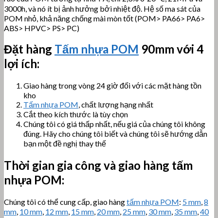
3000h, và nó ít bị ảnh hưởng bởi nhiệt độ. Hệ số ma sát của
POM nhỏ, khả năng chống mài mòn tốt (POM> PA66> PA6>
ABS> HPVC> PS> PC)
Đặt hàng
Tấm nhựa POM
90mm với 4
lợi ích:
Giao hàng trong vòng 24 giờ đối với các mặt hàng tồn
kho
Tấm nhựa POM
, chất lượng hạng nhất
Cắt theo kích thước là tùy chọn
Chúng tôi có giá thấp nhất, nếu giá của chúng tôi không
đúng. Hãy cho chúng tôi biết và chúng tôi sẽ hướng dẫn
bạn một đề nghị thay thế
Thời gian gia công và giao hàng tấm
nhựa POM:
Chúng tôi có thể cung cấp, giao hàng
tấm nhựa POM
:
5 mm
,
8
mm
,
10 mm
,
12 mm
,
15 mm
,
20 mm
,
25 mm
,
30 mm
,
35 mm
,
40