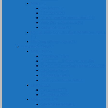
Nhựa PU
Cây Nhựa PU
Tấm Nhựa PU
Lô, rulô, con lăn bánh xe nhựa PU
Vòng Oring đệm nhựa PU
Khớp nối nhựa PU
Bọc Lô, Rulo, Con Lăn, Bánh Xe Silicone, Nhựa
PU
Gia Công Silicone, Nhựa PU
NHỰA KỸ THUẬT
Nhựa Teflon
Ống Nhựa Teflon
Ống PTFE – Teflon bọc Inox 304
Ống PTFE Trong Suốt (Nhựa PFA-FEP)
Cây Nhựa Teflon
Tấm Nhựa Teflon
Gioăng-Rôn Nhựa Teflon
Nhựa PEEK
Cây Nhựa PEEK
Tấm Nhựa PEEK
Nhựa PE-HDPE
Cây Nhựa PE-HDPE