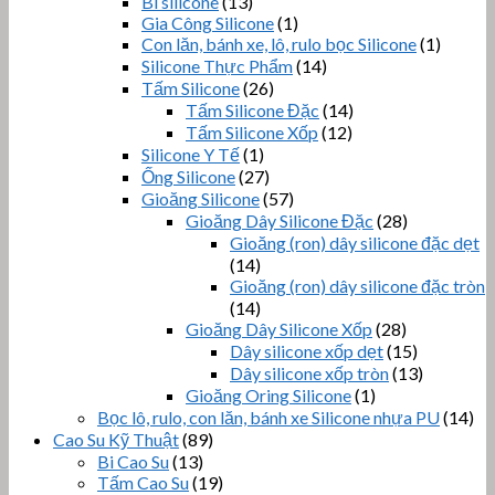
Bi silicone
(13)
Gia Công Silicone
(1)
Con lăn, bánh xe, lô, rulo bọc Silicone
(1)
Silicone Thực Phẩm
(14)
Tấm Silicone
(26)
Tấm Silicone Đặc
(14)
Tấm Silicone Xốp
(12)
Silicone Y Tế
(1)
Ống Silicone
(27)
Gioăng Silicone
(57)
Gioăng Dây Silicone Đặc
(28)
Gioăng (ron) dây silicone đặc dẹt
(14)
Gioăng (ron) dây silicone đặc tròn
(14)
Gioăng Dây Silicone Xốp
(28)
Dây silicone xốp dẹt
(15)
Dây silicone xốp tròn
(13)
Gioăng Oring Silicone
(1)
Bọc lô, rulo, con lăn, bánh xe Silicone nhựa PU
(14)
Cao Su Kỹ Thuật
(89)
Bi Cao Su
(13)
Tấm Cao Su
(19)