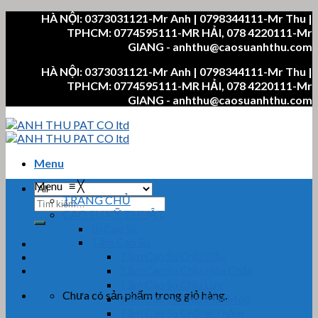
Skip
HÀ NỘI: 0373031121-Mr Anh | 0798344111-Mr Thu |
to
TPHCM: 0774595111-MR HẢI, 078 4220111-Mr
content
GIANG - anhthu@caosuanhthu.com
HÀ NỘI: 0373031121-Mr Anh | 0798344111-Mr Thu |
TPHCM: 0774595111-MR HẢI, 078 4220111-Mr
GIANG - anhthu@caosuanhthu.com
Menu
Menu
≡
╳
TRANG CHỦ
Tìm
CAO SU KỸ THUẬT
kiếm:
Bi Cao Su
Tấm Cao Su
Tấm Cao Su Chịu Dầu
Tấm Cao Su Chịu Hóa Chất
Tấm Cao Su Chịu Lực
Chưa có sản phẩm trong giỏ hàng.
Tấm Cao Su Chịu Mài Mòn
Tấm Cao Su Chống Thấm