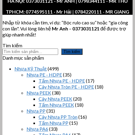
HÀ NỘI:
0373031121
- Mr ANH
|
0798344111 - MR THU
TPHCM:
0774595111
- Mr Hải
|
0784220111 - MR GIANG
Nhập từ khóa cần tìm, ví dụ: “Bọc rulo cao su” hoặc "gia công
con lăn". Vui lòng liên hệ
Mr Anh
–
0373031121
để được trợ
giúp nhanh nhất!
Tìm kiếm
Tìm kiếm
Danh mục sản phẩm
Nhựa Kỹ Thuật
(499)
Nhựa PE - HDPE
(35)
Tấm Nhựa PE - HDPE
(17)
Cây Nhựa Tròn PE - HDPE
(18)
Nhựa PEEK
(38)
Cây Nhựa PEEK
(20)
Tấm Nhựa PEEK
(18)
Nhựa PP
(31)
Cây Nhựa PP Tròn
(16)
Tấm Nhựa PP
(15)
Nhựa PA6
(33)
Tấm Nhựa PA6
(17)