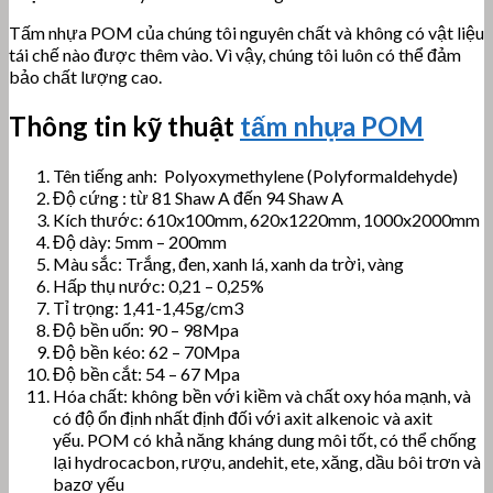
Tấm nhựa POM của chúng tôi nguyên chất và không có vật liệu
tái chế nào được thêm vào. Vì vậy, chúng tôi luôn có thể đảm
bảo chất lượng cao.
Thông tin kỹ thuật
tấm nhựa POM
Tên tiếng anh: Polyoxymethylene (Polyformaldehyde)
Độ cứng : từ 81 Shaw A đến 94 Shaw A
Kích thước: 610x100mm, 620x1220mm, 1000x2000mm
Độ dày: 5mm – 200mm
Màu sắc: Trắng, đen, xanh lá, xanh da trời, vàng
Hấp thụ nước: 0,21 – 0,25%
Tỉ trọng: 1,41-1,45g/cm3
Độ bền uốn: 90 – 98Mpa
Độ bền kéo: 62 – 70Mpa
Độ bền cắt: 54 – 67 Mpa
Hóa chất:
không bền với kiềm và chất oxy hóa mạnh, và
có độ ổn định nhất định đối với axit alkenoic và axit
yếu.
POM có khả năng kháng dung môi tốt, có thể chống
lại hydrocacbon, rượu, andehit, ete, xăng, dầu bôi trơn và
bazơ yếu