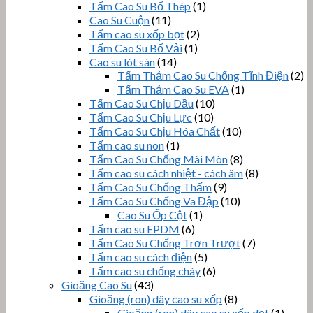
Tấm Cao Su Bố Thép
(1)
Cao Su Cuộn
(11)
Tấm cao su xốp bọt
(2)
Tấm Cao Su Bố Vải
(1)
Cao su lót sàn
(14)
Tấm Thảm Cao Su Chống Tĩnh Điện
(2)
Tấm Thảm Cao Su EVA
(1)
Tấm Cao Su Chịu Dầu
(10)
Tấm Cao Su Chịu Lực
(10)
Tấm Cao Su Chịu Hóa Chất
(10)
Tấm cao su non
(1)
Tấm Cao Su Chống Mài Mòn
(8)
Tấm cao su cách nhiệt - cách âm
(8)
Tấm Cao Su Chống Thấm
(9)
Tấm Cao Su Chống Va Đập
(10)
Cao Su Ốp Cột
(1)
Tấm cao su EPDM
(6)
Tấm Cao Su Chống Trơn Trượt
(7)
Tấm cao su cách điện
(5)
Tấm cao su chống cháy
(6)
Gioăng Cao Su
(43)
Gioăng (ron) dây cao su xốp
(8)
Gioăng (ron) dây cao su xốp dẹt
(1)