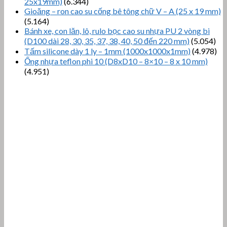
25x19mm)
(6.344)
Gioăng – ron cao su cống bê tông chữ V – A (25 x 19 mm)
(5.164)
Bánh xe, con lăn, lô, rulo bọc cao su nhựa PU 2 vòng bi
(D100 dài 28, 30, 35, 37, 38, 40, 50 đến 220 mm)
(5.054)
Tấm silicone dày 1 ly – 1mm (1000x1000x1mm)
(4.978)
Ống nhựa teflon phi 10 (D8xD10 – 8×10 – 8 x 10 mm)
(4.951)