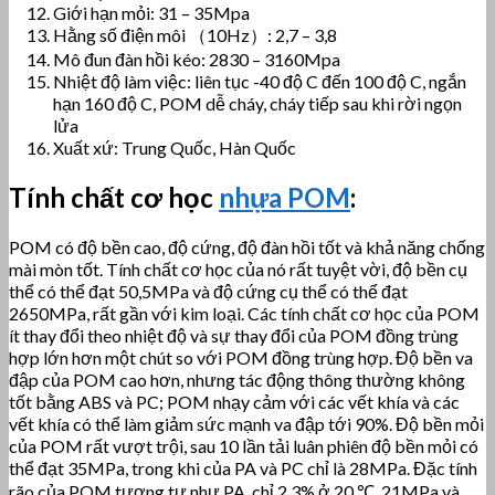
Giới hạn mỏi: 31 – 35Mpa
Hằng số điện môi （10Hz）: 2,7 – 3,8
Mô đun đàn hồi kéo: 2830 – 3160Mpa
Nhiệt độ làm việc: liên tục -40 độ C đến 100 độ C, ngắn
hạn 160 độ C, POM dễ cháy, cháy tiếp sau khi rời ngọn
lửa
Xuất xứ: Trung Quốc, Hàn Quốc
Tính chất cơ học
nhựa POM
:
POM có độ bền cao, độ cứng, độ đàn hồi tốt và khả năng chống
mài mòn tốt.
Tính chất cơ học của nó rất tuyệt vời, độ bền cụ
thể có thể đạt 50,5MPa và độ cứng cụ thể có thể đạt
2650MPa, rất gần với kim loại.
Các tính chất cơ học của POM
ít thay đổi theo nhiệt độ và sự thay đổi của POM đồng trùng
hợp lớn hơn một chút so với POM đồng trùng hợp. Độ bền va
đập của POM cao hơn, nhưng tác động thông thường không
tốt bằng ABS và PC; POM nhạy cảm với các vết khía và các
vết khía có thể làm giảm sức mạnh va đập tới 90%. Độ bền mỏi
của POM rất vượt trội, sau 10 lần tải luân phiên độ bền mỏi có
thể đạt 35MPa, trong khi của PA và PC chỉ là 28MPa. Đặc tính
rão của POM tương tự như PA, chỉ 2,3% ở 20 ℃, 21MPa và