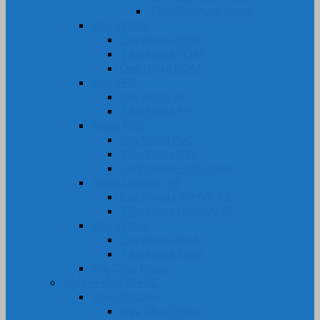
Tấm Phíp Xanh Ngọc
Nhựa POM
Cây Nhựa POM
Tấm Nhựa POM
Ống Nhựa POM
Nhựa PP
Cây Nhựa PP
Tấm Nhựa PP
Nhựa PVC
Cây Nhựa PVC
Tấm Nhựa PVC
Cuộn Nhựa PVC Trong
Nhựa UHMW-PE
Cây Nhựa UHMW-PE
Tấm Nhựa UHMW-PE
Nhựa PA66
Cây Nhựa PA66
Tấm Nhựa PA66
Gia Công Nhựa
SẢN PHẨM KHÁC
Dây Tết Chèn
Dây Tẩm Teflon