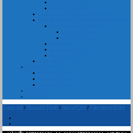
Dây Tẩm Chì
Dây Cốt Tông Mỡ
Gioăng Cửa Gỗ, Nhôm, Nhựa, Kính
Vật Liệu Cách Âm, Cách Nhiệt, Chống Cháy
Vải Chịu Nhiệt, Chống Cháy
Vải Tẩm Teflon
Vải tẩm Silicone
Bìa Amiang
Bông Thủy Tinh
Bông Khoáng
Phớt Máy
CHUYÊN MỤC
Nhựa dẻo Cao Su
Nhựa Kỹ Thuật
Cao Su Kỹ Thuật
TIN TỨC
LIÊN HỆ
Trang chủ
/
Nhựa Kỹ Thuật
/
Nhựa POM
/
Tấm Nhựa POM