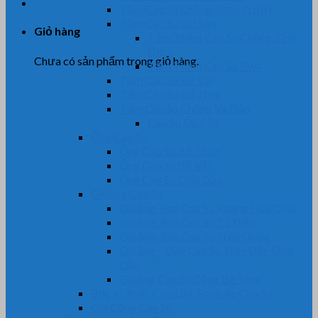
Tấm Cao Su Chống Trơn Trượt
Tấm Cao Su Lót Sàn
Giỏ hàng
Tấm Thảm Cao Su Chống Tĩnh
Điện
Chưa có sản phẩm trong giỏ hàng.
Tấm Thảm Cao Su EVA
Tấm Cao Su Bố Vải
Tấm Cao Su Bố Thép
Tấm Cao Su Chống Va Đập
Cao Su Ốp Cột
Ống Cao Su
Ống Cao Su Bố Thép
Ống Cao Su Bố Vải
Ống Cao Su Chịu Dầu
Gioăng Cao Su
Gioăng-Ron Cao Su Kháng Hóa Chất
Gioăng-Ron Cao Su Tủ Điện
Gioăng-Ron Cao Su Tròn Oring
Gioăng – Dây Cao Su Tròn Đặc Chịu
Dầu
Gioăng Cao Su Cống Bê Tông
Bọc lô, Rulo, Con Lăn, Bánh Xe Cao Su
Gia Công Cao Su