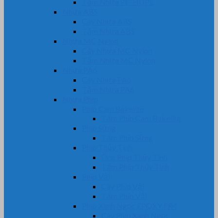
Tấm Nhựa PE-HDPE
Nhựa ABS
Cây Nhựa ABS
Tấm Nhựa ABS
Nhựa MC Nylon
Cây Nhựa MC Nylon
Tấm Nhựa MC Nylon
Nhựa PA6
Cây Nhựa PA6
Tấm Nhựa PA6
Nhựa Phíp
Phíp Cam Bakelite
Tấm Phíp Cam Bakelite
Phíp Sừng
Tấm Phíp Sừng
Phíp Thủy Tinh
Ống Phíp Thủy Tinh
Tấm Phíp Thủy Tinh
Phíp Vải
Cây Phíp Vải
Tấm Phíp Vải
Phíp Xanh Ngọc EPOXY FR4
Cây Phíp Xanh Ngọc