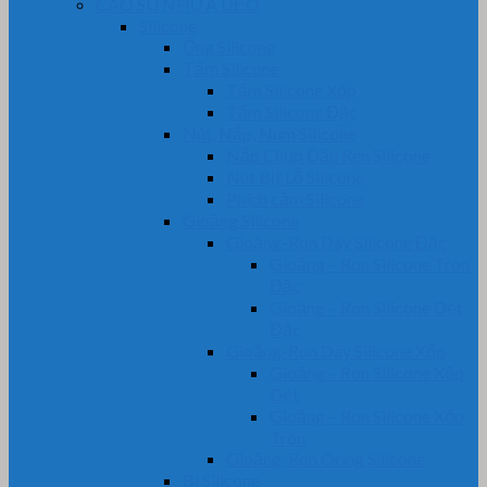
CAO SU NHỰA DẺO
Silicone
Ống Silicone
Tấm Silicone
Tấm Silicone Xốp
Tấm Silicone Đặc
Nút, Nắp, Núm Silicone
Nắp Chụp Đầu Ren Silicone
Nút Bịt Lỗ Silicone
Phích cắm Silicone
Gioăng Silicone
Gioăng-Ron Dây Silicone Đặc
Gioăng – Ron Silicone Tròn
Đặc
Gioăng – Ron Silicone Dẹt
Đặc
Gioăng-Ron Dây Silicone Xốp
Gioăng – Ron Silicone Xốp
Dẹt
Gioăng – Ron Silicone Xốp
Tròn
Gioăng-Ron Oring Silicone
Bi Silicone