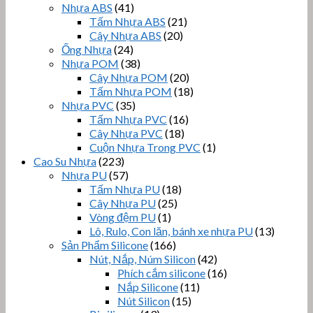
Nhựa ABS
(41)
Tấm Nhựa ABS
(21)
Cây Nhựa ABS
(20)
Ống Nhựa
(24)
Nhựa POM
(38)
Cây Nhựa POM
(20)
Tấm Nhựa POM
(18)
Nhựa PVC
(35)
Tấm Nhựa PVC
(16)
Cây Nhựa PVC
(18)
Cuộn Nhựa Trong PVC
(1)
Cao Su Nhựa
(223)
Nhựa PU
(57)
Tấm Nhựa PU
(18)
Cây Nhựa PU
(25)
Vòng đệm PU
(1)
Lô, Rulo, Con lăn, bánh xe nhựa PU
(13)
Sản Phẩm Silicone
(166)
Nút, Nắp, Núm Silicon
(42)
Phích cắm silicone
(16)
Nắp Silicone
(11)
Nút Silicon
(15)