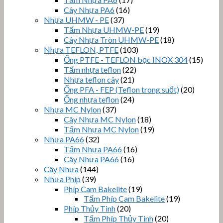
Cây Nhựa PA6
(16)
Nhựa UHMW - PE
(37)
Tấm Nhựa UHMW-PE
(19)
Cây Nhựa Tròn UHMW-PE
(18)
Nhựa TEFLON, PTFE
(103)
Ống PTFE - TEFLON bọc INOX 304
(15)
Tấm nhựa teflon
(22)
Nhựa teflon cây
(21)
Ống PFA - FEP (Teflon trong suốt)
(20)
Ống nhựa teflon
(24)
Nhựa MC Nylon
(37)
Cây Nhựa MC Nylon
(18)
Tấm Nhựa MC Nylon
(19)
Nhựa PA66
(32)
Tấm Nhựa PA66
(16)
Cây Nhựa PA66
(16)
Cây Nhựa
(144)
Nhựa Phíp
(39)
Phíp Cam Bakelite
(19)
Tấm Phíp Cam Bakelite
(19)
Phíp Thủy Tinh
(20)
Tấm Phíp Thủy Tinh
(20)