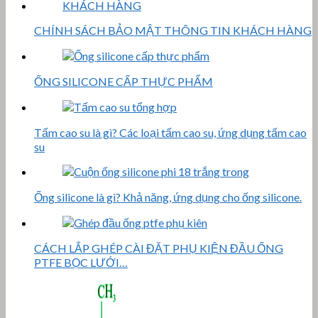
CHÍNH SÁCH BẢO MẬT THÔNG TIN KHÁCH HÀNG
ỐNG SILICONE CẤP THỰC PHẨM
Tấm cao su là gì? Các loại tấm cao su, ứng dụng tấm cao
su
Ống silicone là gì? Khả năng, ứng dụng cho ống silicone.
CÁCH LẮP GHÉP CÀI ĐẶT PHỤ KIỆN ĐẦU ỐNG
PTFE BỌC LƯỚI…