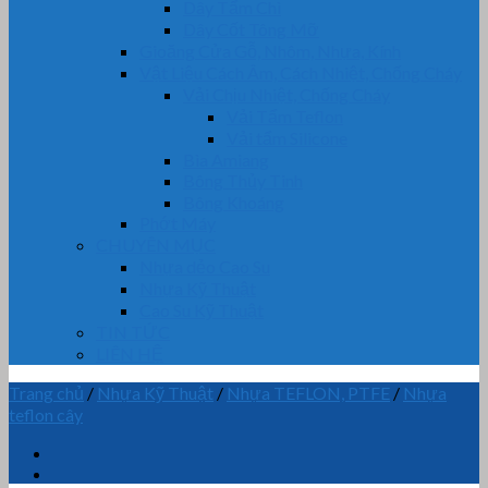
Dây Tẩm Chì
Dây Cốt Tông Mỡ
Gioăng Cửa Gỗ, Nhôm, Nhựa, Kính
Vật Liệu Cách Âm, Cách Nhiệt, Chống Cháy
Vải Chịu Nhiệt, Chống Cháy
Vải Tẩm Teflon
Vải tẩm Silicone
Bìa Amiang
Bông Thủy Tinh
Bông Khoáng
Phớt Máy
CHUYÊN MỤC
Nhựa dẻo Cao Su
Nhựa Kỹ Thuật
Cao Su Kỹ Thuật
TIN TỨC
LIÊN HỆ
Trang chủ
/
Nhựa Kỹ Thuật
/
Nhựa TEFLON, PTFE
/
Nhựa
teflon cây