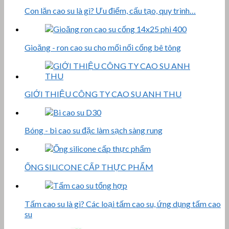
Con lăn cao su là gì? Ưu điểm, cấu tạo, quy trình…
Gioăng - ron cao su cho mối nối cống bê tông
GIỚI THIỆU CÔNG TY CAO SU ANH THU
Bóng - bi cao su đặc làm sạch sàng rung
ỐNG SILICONE CẤP THỰC PHẨM
Tấm cao su là gì? Các loại tấm cao su, ứng dụng tấm cao
su