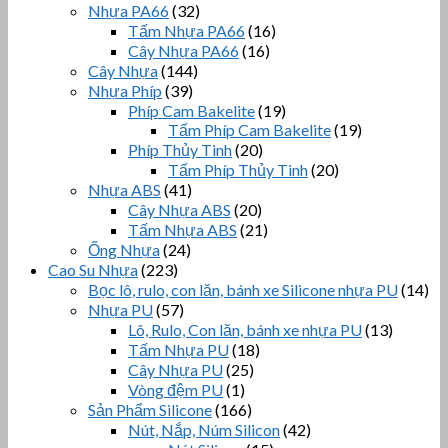
Nhựa PA66
(32)
Tấm Nhựa PA66
(16)
Cây Nhựa PA66
(16)
Cây Nhựa
(144)
Nhựa Phíp
(39)
Phíp Cam Bakelite
(19)
Tấm Phíp Cam Bakelite
(19)
Phíp Thủy Tinh
(20)
Tấm Phíp Thủy Tinh
(20)
Nhựa ABS
(41)
Cây Nhựa ABS
(20)
Tấm Nhựa ABS
(21)
Ống Nhựa
(24)
Cao Su Nhựa
(223)
Bọc lô, rulo, con lăn, bánh xe Silicone nhựa PU
(14)
Nhựa PU
(57)
Lô, Rulo, Con lăn, bánh xe nhựa PU
(13)
Tấm Nhựa PU
(18)
Cây Nhựa PU
(25)
Vòng đệm PU
(1)
Sản Phẩm Silicone
(166)
Nút, Nắp, Núm Silicon
(42)