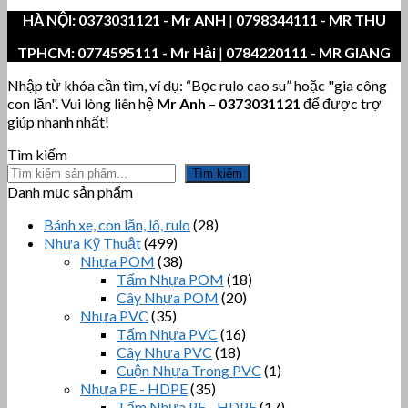
HÀ NỘI:
0373031121
- Mr ANH
|
0798344111 - MR THU
TPHCM:
0774595111
- Mr Hải
|
0784220111 - MR GIANG
Nhập từ khóa cần tìm, ví dụ: “Bọc rulo cao su” hoặc "gia công
con lăn". Vui lòng liên hệ
Mr Anh
–
0373031121
để được trợ
giúp nhanh nhất!
Tìm kiếm
Tìm kiếm
Danh mục sản phẩm
Bánh xe, con lăn, lô, rulo
(28)
Nhựa Kỹ Thuật
(499)
Nhựa POM
(38)
Tấm Nhựa POM
(18)
Cây Nhựa POM
(20)
Nhựa PVC
(35)
Tấm Nhựa PVC
(16)
Cây Nhựa PVC
(18)
Cuộn Nhựa Trong PVC
(1)
Nhựa PE - HDPE
(35)
Tấm Nhựa PE - HDPE
(17)