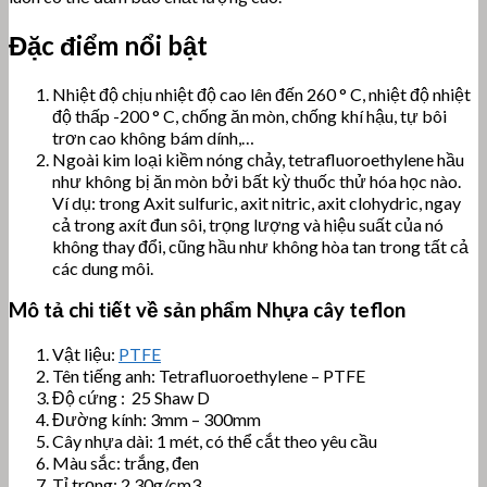
Đặc điểm nổi bật
Nhiệt độ chịu nhiệt độ cao lên đến 260 ° C, nhiệt độ nhiệt
độ thấp -200 ° C, chống ăn mòn, chống khí hậu, tự bôi
trơn cao không bám dính,…
Ngoài kim loại kiềm nóng chảy, tetrafluoroethylene hầu
như không bị ăn mòn bởi bất kỳ thuốc thử hóa học nào.
Ví dụ: trong Axit sulfuric, axit nitric, axit clohydric, ngay
cả trong axít đun sôi, trọng lượng và hiệu suất của nó
không thay đổi, cũng hầu như không hòa tan trong tất cả
các dung môi.
Mô tả chi tiết về sản phẩm Nhựa cây teflon
Vật liệu:
PTFE
Tên tiếng anh: Tetrafluoroethylene – PTFE
Độ cứng : 25 Shaw D
Đường kính: 3mm – 300mm
Cây nhựa dài: 1 mét, có thể cắt theo yêu cầu
Màu sắc: trắng, đen
Tỉ trọng: 2,30g/cm3