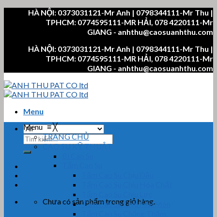
Skip
HÀ NỘI: 0373031121-Mr Anh | 0798344111-Mr Thu |
to
TPHCM: 0774595111-MR HẢI, 078 4220111-Mr
content
GIANG - anhthu@caosuanhthu.com
HÀ NỘI: 0373031121-Mr Anh | 0798344111-Mr Thu |
TPHCM: 0774595111-MR HẢI, 078 4220111-Mr
GIANG - anhthu@caosuanhthu.com
Menu
Menu
≡
╳
TRANG CHỦ
Tìm
CAO SU KỸ THUẬT
kiếm:
Bi Cao Su
Tấm Cao Su
Tấm Cao Su Chịu Dầu
Tấm Cao Su Chịu Hóa Chất
Tấm Cao Su Chịu Lực
Chưa có sản phẩm trong giỏ hàng.
Tấm Cao Su Chịu Mài Mòn
Tấm Cao Su Chống Thấm