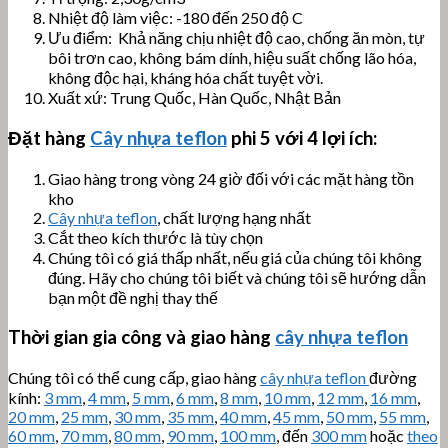
Nhiệt độ làm việc: -180 đến 250 độ C
Ưu điểm: Khả năng chịu nhiệt độ cao, chống ăn mòn, tự
bôi trơn cao, không bám dính, hiệu suất chống lão hóa,
không độc hại, kháng hóa chất tuyệt vời.
Xuất xứ: Trung Quốc, Hàn Quốc, Nhật Bản
Đặt hàng
Cây nhựa teflon
phi 5
với 4 lợi ích:
Giao hàng trong vòng 24 giờ đối với các mặt hàng tồn
kho
Cây nhựa teflon
, chất lượng hạng nhất
Cắt theo kích thước là tùy chọn
Chúng tôi có giá thấp nhất, nếu giá của chúng tôi không
đúng. Hãy cho chúng tôi biết và chúng tôi sẽ hướng dẫn
bạn một đề nghị thay thế
Thời gian gia công và giao hàng
cây nhựa teflon
Chúng tôi có thể cung cấp, giao hàng
cây nhựa teflon
đường
kính:
3 mm
,
4 mm
,
5 mm
,
6 mm
,
8 mm
,
10 mm
,
12 mm
,
16 mm
,
20 mm
,
25 mm
,
30 mm
,
35 mm
,
40 mm
,
45 mm
,
50 mm
,
55 mm
,
60 mm
,
70 mm
,
80 mm
,
90 mm
,
100 mm
, đến
300 mm
hoặc
theo