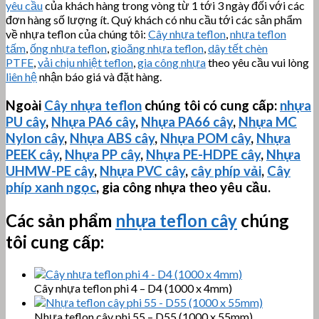
yêu cầu
của khách hàng trong vòng từ 1 tới 3 ngày đối với các
đơn hàng số lượng ít. Quý khách có nhu cầu tới các sản phẩm
về nhựa teflon của chúng tôi:
Cây nhựa teflon
,
nhựa teflon
tấm
,
ống nhựa teflon
,
gioăng nhựa teflon
,
dây tết chèn
PTFE
,
vải chịu nhiệt teflon
,
gia công nhựa
theo yêu cầu vui lòng
liên hệ
nhận báo giá và đặt hàng.
Ngoài
Cây nhựa teflon
chúng tôi có cung cấp:
nhựa
PU cây
,
Nhựa PA6 cây
,
Nhựa PA66 cây
,
Nhựa MC
Nylon cây
,
Nhựa ABS cây
,
Nhựa POM cây
,
Nhựa
PEEK cây
,
Nhựa PP cây
,
Nhựa PE-HDPE cây
,
Nhựa
UHMW-PE
cây
,
Nhựa PVC cây
,
cây phíp vải
,
Cây
phíp xanh ngọc
, gia công nhựa theo yêu cầu.
Các sản phẩm
nhựa teflon cây
chúng
tôi cung cấp:
Cây nhựa teflon phi 4 – D4 (1000 x 4mm)
Nhựa teflon cây phi 55 – D55 (1000 x 55mm)