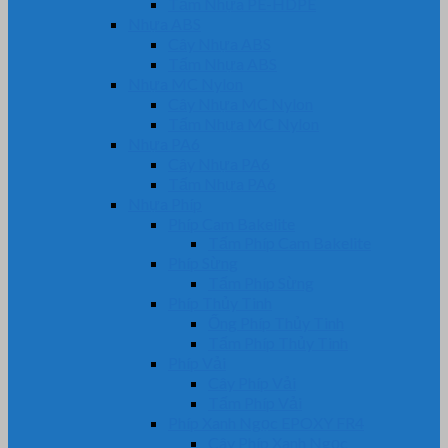
Tấm Nhựa PE-HDPE
Nhựa ABS
Cây Nhựa ABS
Tấm Nhựa ABS
Nhựa MC Nylon
Cây Nhựa MC Nylon
Tấm Nhựa MC Nylon
Nhựa PA6
Cây Nhựa PA6
Tấm Nhựa PA6
Nhựa Phíp
Phíp Cam Bakelite
Tấm Phíp Cam Bakelite
Phíp Sừng
Tấm Phíp Sừng
Phíp Thủy Tinh
Ống Phíp Thủy Tinh
Tấm Phíp Thủy Tinh
Phíp Vải
Cây Phíp Vải
Tấm Phíp Vải
Phíp Xanh Ngọc EPOXY FR4
Cây Phíp Xanh Ngọc