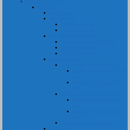
CAO SU NHỰA DẺO
Silicone
Ống Silicone
Tấm Silicone
Tấm Silicone Xốp
Tấm Silicone Đặc
Nút, Nắp, Núm Silicone
Nắp Chụp Đầu Ren Silicone
Nút Bịt Lỗ Silicone
Phích cắm Silicone
Gioăng Silicone
Gioăng-Ron Dây Silicone Đặc
Gioăng – Ron Silicone Tròn
Đặc
Gioăng – Ron Silicone Dẹt
Đặc
Gioăng-Ron Dây Silicone Xốp
Gioăng – Ron Silicone Xốp
Dẹt
Gioăng – Ron Silicone Xốp
Tròn
Gioăng-Ron Oring Silicone
Bi Silicone