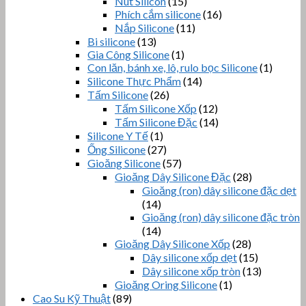
Nút Silicon
(15)
Phích cắm silicone
(16)
Nắp Silicone
(11)
Bi silicone
(13)
Gia Công Silicone
(1)
Con lăn, bánh xe, lô, rulo bọc Silicone
(1)
Silicone Thực Phẩm
(14)
Tấm Silicone
(26)
Tấm Silicone Xốp
(12)
Tấm Silicone Đặc
(14)
Silicone Y Tế
(1)
Ống Silicone
(27)
Gioăng Silicone
(57)
Gioăng Dây Silicone Đặc
(28)
Gioăng (ron) dây silicone đặc dẹt
(14)
Gioăng (ron) dây silicone đặc tròn
(14)
Gioăng Dây Silicone Xốp
(28)
Dây silicone xốp dẹt
(15)
Dây silicone xốp tròn
(13)
Gioăng Oring Silicone
(1)
Cao Su Kỹ Thuật
(89)