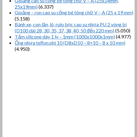
Gioăng cao su cống bê tông chữ V – A (25x14mm,
25x19mm)
(6.337)
Gioăng – ron cao su cống bê tông chữ V – A (25 x 19 mm)
(5.158)
Bánh xe, con lăn, lô, rulo bọc cao su nhựa PU 2 vòng bi
(D100 dài 28, 30, 35, 37, 38, 40, 50 đến 220 mm)
(5.050)
Tấm silicone dày 1 ly – 1mm (1000x1000x1mm)
(4.977)
Ống nhựa teflon phi 10 (D8xD10 – 8×10 – 8 x 10 mm)
(4.950)