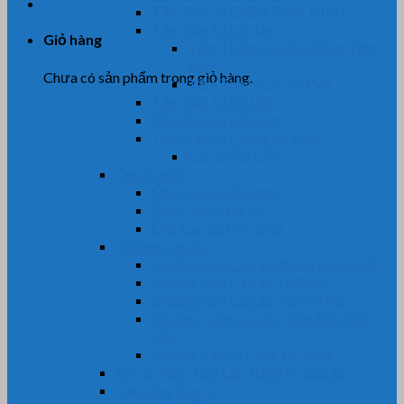
Tấm Cao Su Chống Trơn Trượt
Tấm Cao Su Lót Sàn
Giỏ hàng
Tấm Thảm Cao Su Chống Tĩnh
Điện
Chưa có sản phẩm trong giỏ hàng.
Tấm Thảm Cao Su EVA
Tấm Cao Su Bố Vải
Tấm Cao Su Bố Thép
Tấm Cao Su Chống Va Đập
Cao Su Ốp Cột
Ống Cao Su
Ống Cao Su Bố Thép
Ống Cao Su Bố Vải
Ống Cao Su Chịu Dầu
Gioăng Cao Su
Gioăng-Ron Cao Su Kháng Hóa Chất
Gioăng-Ron Cao Su Tủ Điện
Gioăng-Ron Cao Su Tròn Oring
Gioăng – Dây Cao Su Tròn Đặc Chịu
Dầu
Gioăng Cao Su Cống Bê Tông
Bọc lô, Rulo, Con Lăn, Bánh Xe Cao Su
Gia Công Cao Su