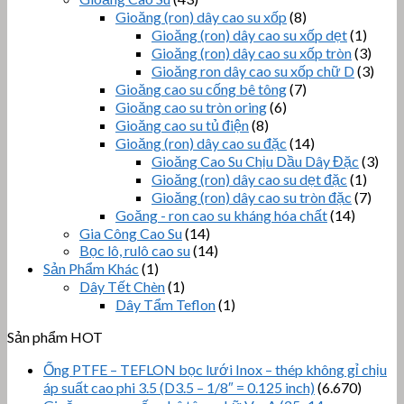
Gioăng (ron) dây cao su xốp
(8)
Gioăng (ron) dây cao su xốp dẹt
(1)
Gioăng (ron) dây cao su xốp tròn
(3)
Gioăng ron dây cao su xốp chữ D
(3)
Gioăng cao su cống bê tông
(7)
Gioăng cao su tròn oring
(6)
Gioăng cao su tủ điện
(8)
Gioăng (ron) dây cao su đặc
(14)
Gioăng Cao Su Chịu Dầu Dây Đặc
(3)
Gioăng (ron) dây cao su dẹt đặc
(1)
Gioăng (ron) dây cao su tròn đặc
(7)
Goăng - ron cao su kháng hóa chất
(14)
Gia Công Cao Su
(14)
Bọc lô, rulô cao su
(14)
Sản Phẩm Khác
(1)
Dây Tết Chèn
(1)
Dây Tẩm Teflon
(1)
Sản phẩm HOT
Ống PTFE – TEFLON bọc lưới Inox – thép không gỉ chịu
áp suất cao phi 3.5 (D3.5 – 1/8″ = 0.125 inch)
(6.670)