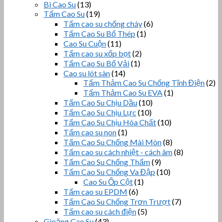
Bi Cao Su
(13)
Tấm Cao Su
(19)
Tấm cao su chống cháy
(6)
Tấm Cao Su Bố Thép
(1)
Cao Su Cuộn
(11)
Tấm cao su xốp bọt
(2)
Tấm Cao Su Bố Vải
(1)
Cao su lót sàn
(14)
Tấm Thảm Cao Su Chống Tĩnh Điện
(2)
Tấm Thảm Cao Su EVA
(1)
Tấm Cao Su Chịu Dầu
(10)
Tấm Cao Su Chịu Lực
(10)
Tấm Cao Su Chịu Hóa Chất
(10)
Tấm cao su non
(1)
Tấm Cao Su Chống Mài Mòn
(8)
Tấm cao su cách nhiệt - cách âm
(8)
Tấm Cao Su Chống Thấm
(9)
Tấm Cao Su Chống Va Đập
(10)
Cao Su Ốp Cột
(1)
Tấm cao su EPDM
(6)
Tấm Cao Su Chống Trơn Trượt
(7)
Tấm cao su cách điện
(5)
Gioăng Cao Su
(43)