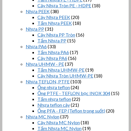
Cây Nhựa Tròn PE - HDPE
(18)
Nhựa PEEK
(38)
Cây Nhựa PEEK
(20)
Tấm Nhựa PEEK
(18)
Nhựa PP
(31)
Cây Nhựa PP Tròn
(16)
Tấm Nhựa PP
(15)
Nhựa PA6
(33)
Tấm Nhựa PA6
(17)
Cây Nhựa PA6
(16)
Nhựa UHMW - PE
(37)
Tấm Nhựa UHMW-PE
(19)
Cây Nhựa Tròn UHMW-PE
(18)
Nhựa TEFLON, PTFE
(103)
Ống nhựa teflon
(24)
Ống PTFE - TEFLON bọc INOX 304
(15)
Tấm nhựa teflon
(22)
Nhựa teflon cây
(21)
Ống PFA - FEP (Teflon trong suốt)
(20)
Nhựa MC Nylon
(37)
Cây Nhựa MC Nylon
(18)
Tấm Nhựa MC Nylon
(19)