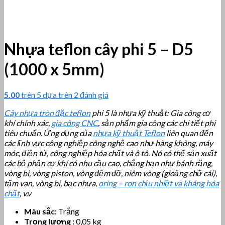
Nhựa teflon cây phi 5 – D5
(1000 x 5mm)
5.00
trên 5 dựa trên
2
đánh giá
Cây nhựa tròn đặc teflon
phi 5 là nhựa kỹ thuật: Gia công cơ
khí chính xác,
gia công CNC
, sản phẩm gia công các chi tiết phi
tiêu chuẩn. Ứng dụng của
nhựa kỹ thuật Teflon
liên quan đến
các lĩnh vực công nghiệp công nghệ cao như hàng không, máy
móc, điện tử, công nghiệp hóa chất và ô tô. Nó có thể sản xuất
các bộ phận cơ khí có nhu cầu cao, chẳng hạn như bánh răng,
vòng bi, vòng piston, vòng đệm đỡ, niêm vòng (gioăng chữ cái),
tấm van, vòng bi, bạc nhựa,
oring – ron chịu nhiệt và kháng hóa
chất
, v.v
Màu sắc:
Trắng
Trọng lượng :
0,05 kg