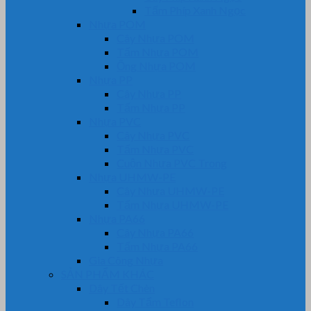
Tấm Phíp Xanh Ngọc
Nhựa POM
Cây Nhựa POM
Tấm Nhựa POM
Ống Nhựa POM
Nhựa PP
Cây Nhựa PP
Tấm Nhựa PP
Nhựa PVC
Cây Nhựa PVC
Tấm Nhựa PVC
Cuộn Nhựa PVC Trong
Nhựa UHMW-PE
Cây Nhựa UHMW-PE
Tấm Nhựa UHMW-PE
Nhựa PA66
Cây Nhựa PA66
Tấm Nhựa PA66
Gia Công Nhựa
SẢN PHẨM KHÁC
Dây Tết Chèn
Dây Tẩm Teflon