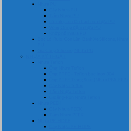
Nhựa PU
Cây Nhựa PU
Tấm Nhựa PU
Lô, rulô, con lăn bánh xe nhựa PU
Vòng Oring đệm nhựa PU
Khớp nối nhựa PU
Bọc Lô, Rulo, Con Lăn, Bánh Xe Silicone, Nhựa
PU
Gia Công Silicone, Nhựa PU
NHỰA KỸ THUẬT
Nhựa Teflon
Ống Nhựa Teflon
Ống PTFE – Teflon bọc Inox 304
Ống PTFE Trong Suốt (Nhựa PFA-FEP)
Cây Nhựa Teflon
Tấm Nhựa Teflon
Gioăng-Rôn Nhựa Teflon
Nhựa PEEK
Cây Nhựa PEEK
Tấm Nhựa PEEK
Nhựa PE-HDPE
Cây Nhựa PE-HDPE