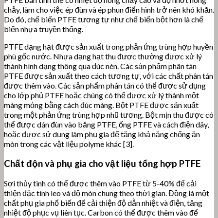
chảy, làm cho việc ép đùn và ép phun điển hình trở nên khó khăn.
Do đó, chế biến PTFE tương tự như chế biến bột hơn là chế
biến nhựa truyền thống.
PTFE dạng hạt được sản xuất trong phản ứng trùng hợp huyền
phù gốc nước. Nhựa dạng hạt thu được thường được xử lý
thành hình dạng thông qua đúc nén. Các sản phẩm phân tán
PTFE được sản xuất theo cách tương tự, với các chất phân tán
được thêm vào. Các sản phẩm phân tán có thể được sử dụng
cho lớp phủ PTFE hoặc chúng có thể được xử lý thành một
màng mỏng bằng cách đúc màng. Bột PTFE được sản xuất
trong một phản ứng trùng hợp nhũ tương. Bột mịn thu được có
thể được dán đùn vào băng PTFE, ống PTFE và cách điện dây,
hoặc được sử dụng làm phụ gia để tăng khả năng chống ăn
mòn trong các vật liệu polyme khác [3].
Chất độn và phụ gia cho vật liệu tổng hợp PTFE
Sợi thủy tinh có thể được thêm vào PTFE từ 5-40% để cải
thiện đặc tính leo và độ mòn chung theo thời gian. Đồng là một
chất phụ gia phổ biến để cải thiện độ dẫn nhiệt và điện, tăng
nhiệt độ phục vụ liên tục. Carbon có thể được thêm vào để