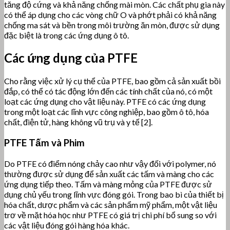
tăng độ cứng và khả năng chống mài mòn. Các chất phụ gia này
có thể áp dụng cho các vòng chữ O và phớt phải có khả năng
chống ma sát và bền trong môi trường ăn mòn, được sử dụng
đặc biệt là trong các ứng dụng ô tô.
Các ứng dụng của PTFE
Cho rằng việc xử lý cụ thể của PTFE, bao gồm cả sản xuất bồi
đắp, có thể có tác động lớn đến các tính chất của nó, có một
loạt các ứng dụng cho vật liệu này. PTFE có các ứng dụng
trong một loạt các lĩnh vực công nghiệp, bao gồm ô tô, hóa
chất, điện tử, hàng không vũ trụ và y tế [2].
PTFE Tấm và Phim
Do PTFE có điểm nóng chảy cao như vậy đối với polymer, nó
thường được sử dụng để sản xuất các tấm và màng cho các
ứng dụng tiếp theo. Tấm và màng mỏng của PTFE được sử
dụng chủ yếu trong lĩnh vực đóng gói. Trong bao bì của thiết bị
hóa chất, dược phẩm và các sản phẩm mỹ phẩm, một vật liệu
trơ về mặt hóa học như PTFE có giá trị chi phí bổ sung so với
các vật liệu đóng gói hàng hóa khác.