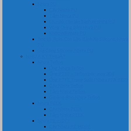
Nhựa PU
Cây Nhựa PU
Tấm Nhựa PU
Lô, rulô, con lăn bánh xe nhựa PU
Vòng Oring đệm nhựa PU
Khớp nối nhựa PU
Bọc Lô, Rulo, Con Lăn, Bánh Xe Silicone, Nhựa
PU
Gia Công Silicone, Nhựa PU
NHỰA KỸ THUẬT
Nhựa Teflon
Ống Nhựa Teflon
Ống PTFE – Teflon bọc Inox 304
Ống PTFE Trong Suốt (Nhựa PFA-FEP)
Cây Nhựa Teflon
Tấm Nhựa Teflon
Gioăng-Rôn Nhựa Teflon
Nhựa PEEK
Cây Nhựa PEEK
Tấm Nhựa PEEK
Nhựa PE-HDPE
Cây Nhựa PE-HDPE