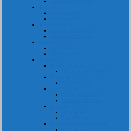
Tấm Nhựa PE-HDPE
Nhựa ABS
Cây Nhựa ABS
Tấm Nhựa ABS
Nhựa MC Nylon
Cây Nhựa MC Nylon
Tấm Nhựa MC Nylon
Nhựa PA6
Cây Nhựa PA6
Tấm Nhựa PA6
Nhựa Phíp
Phíp Cam Bakelite
Tấm Phíp Cam Bakelite
Phíp Sừng
Tấm Phíp Sừng
Phíp Thủy Tinh
Ống Phíp Thủy Tinh
Tấm Phíp Thủy Tinh
Phíp Vải
Cây Phíp Vải
Tấm Phíp Vải
Phíp Xanh Ngọc EPOXY FR4
Cây Phíp Xanh Ngọc