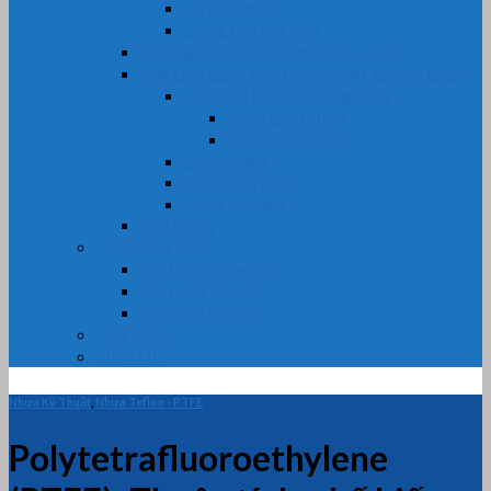
Dây Tẩm Chì
Dây Cốt Tông Mỡ
Gioăng Cửa Gỗ, Nhôm, Nhựa, Kính
Vật Liệu Cách Âm, Cách Nhiệt, Chống Cháy
Vải Chịu Nhiệt, Chống Cháy
Vải Tẩm Teflon
Vải tẩm Silicone
Bìa Amiang
Bông Thủy Tinh
Bông Khoáng
Phớt Máy
CHUYÊN MỤC
Nhựa dẻo Cao Su
Nhựa Kỹ Thuật
Cao Su Kỹ Thuật
TIN TỨC
LIÊN HỆ
Nhựa Kỹ Thuật
,
Nhựa Teflon - PTFE
Polytetrafluoroethylene