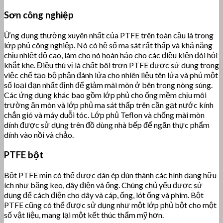
Sơn công nghiệp
Ứng dụng thường xuyên nhất của PTFE trên toàn cầu là trong
lớp phủ công nghiệp. Nó có hệ số ma sát rất thấp và khả năng
chịu nhiệt độ cao, làm cho nó hoàn hảo cho các điều kiện đòi hỏi
khắt khe. Điều thú vị là chất bôi trơn PTFE được sử dụng trong
việc chế tạo bộ phận đánh lửa cho nhiên liệu tên lửa và phủ một
số loại đạn nhất định để giảm mài mòn ở bên trong nòng súng.
Các ứng dụng khác bao gồm lớp phủ cho ống mềm chịu môi
trường ăn mòn và lớp phủ ma sát thấp trên cần gạt nước kính
chắn gió và máy duỗi tóc. Lớp phủ Teflon và chống mài mòn
dính được sử dụng trên đồ dùng nhà bếp để ngăn thực phẩm
dính vào nồi và chảo.
PTFE bột
Bột PTFE mịn có thể được dán ép đùn thành các hình dạng hữu
ích như băng keo, dây điện và ống. Chúng chủ yếu được sử
dụng để cách điện cho dây và cáp, ống, lót ống và phim. Bột
PTFE cũng có thể được sử dụng như một lớp phủ bột cho một
số vật liệu, mang lại một kết thúc thẩm mỹ hơn.