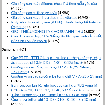
Gia công sản xuất silicone, nhựa PU theo mẫu yêu cầu
(4.995)
Gia công cao su theo yêu cầu
(4.986)
Gia công sản xuất nhựa theo mẫu yêu cầu
(4.948)
Polytetrafluoroethylene (PTFE): Thuộc tính, chế biến và
ứng dụng
(4.398)
GIỚI THIỆU CÔNG TY CAO SU ANH THU
(3.808)
Con lăn cao su là gì? Ưu điểm, cấu tạo, quy trình sản xuất,
đặc tính con lăn cao su
(3.379)
Sản phẩm HOT
Ống PTFE – TEFLON bọc lưới Inox – thép không gỉ chịu
áp suất cao phi 3.5 (D3.5 – 1/8″ = 0.125 inch)
(6.675)
Gioăng cao su cống bê tông chữ V – A (25x14mm,
25x19mm)
(6.349)
Gioăng – ron cao su cống bê tông chữ V – A (25 x 19 mm)
(5.167)
Bánh xe, con lăn, lô, rulo bọc cao su nhựa PU 2 vòng bi
(D100 dài 28, 30, 35, 37, 38, 40, 50 đến 220 mm)
(5.055)
Tấm silicone dày 1 ly – 1mm (1000x1000x1mm)
(4.982)
Ống nhựa teflon phi 10 (D8xD10 – 8×10 – 8 x 10 mm)
(4.958)