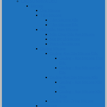
CAO SU NHỰA DẺO
Silicone
Ống Silicone
Tấm Silicone
Tấm Silicone Xốp
Tấm Silicone Đặc
Nút, Nắp, Núm Silicone
Nắp Chụp Đầu Ren Silicone
Nút Bịt Lỗ Silicone
Phích cắm Silicone
Gioăng Silicone
Gioăng-Ron Dây Silicone Đặc
Gioăng – Ron Silicone Tròn
Đặc
Gioăng – Ron Silicone Dẹt
Đặc
Gioăng-Ron Dây Silicone Xốp
Gioăng – Ron Silicone Xốp
Dẹt
Gioăng – Ron Silicone Xốp
Tròn
Gioăng-Ron Oring Silicone
Bi Silicone