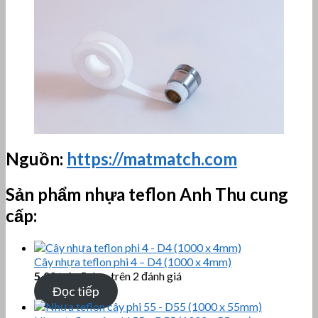
Nguồn:
https://matmatch.com
Sản phẩm nhựa teflon Anh Thu cung
cấp:
Cây nhựa teflon phi 4 – D4 (1000 x 4mm)
5.00
trên 5 dựa trên
2
đánh giá
Đọc tiếp