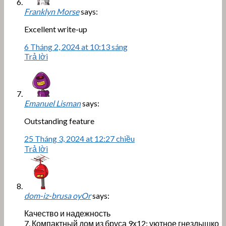
Franklyn Morse
says:
Excellent write-up
6 Tháng 2, 2024 at 10:13 sáng
Trả lời
Emanuel Lisman
says:
Outstanding feature
25 Tháng 3, 2024 at 12:27 chiều
Trả lời
dom-iz-brusa oyOr
says:
Качество и надежность
7. Компактный дом из бруса 9х12: уютное гнездышко