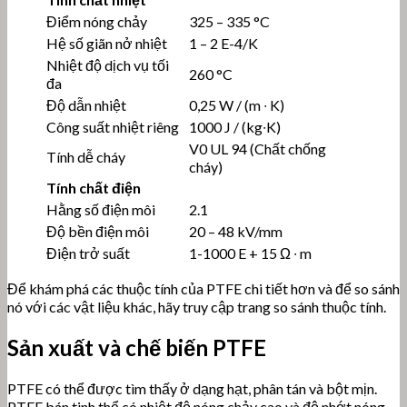
Điểm nóng chảy
325 – 335 °C
Hệ số giãn nở nhiệt
1 – 2 E-4/K
Nhiệt độ dịch vụ tối
260 °C
đa
Độ dẫn nhiệt
0,25 W / (m ∙ K)
Công suất nhiệt riêng
1000 J / (kg∙K)
V0 UL 94 (Chất chống
Tính dễ cháy
cháy)
Tính chất điện
Hằng số điện môi
2.1
Độ bền điện môi
20 – 48 kV/mm
Điện trở suất
1-1000 E + 15 Ω ∙ m
Để khám phá các thuộc tính của PTFE chi tiết hơn và để so sánh
nó với các vật liệu khác, hãy truy cập trang so sánh thuộc tính.
Sản xuất và chế biến PTFE
PTFE có thể được tìm thấy ở dạng hạt, phân tán và bột mịn.
PTFE bán tinh thể có nhiệt độ nóng chảy cao và độ nhớt nóng