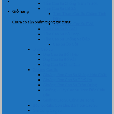
Tấm Cao Su Chống Trơn Trượt
Tấm Cao Su Lót Sàn
Giỏ hàng
Tấm Thảm Cao Su Chống Tĩnh
Điện
Chưa có sản phẩm trong giỏ hàng.
Tấm Thảm Cao Su EVA
Tấm Cao Su Bố Vải
Tấm Cao Su Bố Thép
Tấm Cao Su Chống Va Đập
Cao Su Ốp Cột
Ống Cao Su
Ống Cao Su Bố Thép
Ống Cao Su Bố Vải
Ống Cao Su Chịu Dầu
Gioăng Cao Su
Gioăng-Ron Cao Su Kháng Hóa Chất
Gioăng-Ron Cao Su Tủ Điện
Gioăng-Ron Cao Su Tròn Oring
Gioăng – Dây Cao Su Tròn Đặc Chịu
Dầu
Gioăng Cao Su Cống Bê Tông
Bọc lô, Rulo, Con Lăn, Bánh Xe Cao Su
Gia Công Cao Su