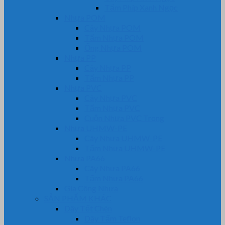
Tấm Phíp Xanh Ngọc
Nhựa POM
Cây Nhựa POM
Tấm Nhựa POM
Ống Nhựa POM
Nhựa PP
Cây Nhựa PP
Tấm Nhựa PP
Nhựa PVC
Cây Nhựa PVC
Tấm Nhựa PVC
Cuộn Nhựa PVC Trong
Nhựa UHMW-PE
Cây Nhựa UHMW-PE
Tấm Nhựa UHMW-PE
Nhựa PA66
Cây Nhựa PA66
Tấm Nhựa PA66
Gia Công Nhựa
SẢN PHẨM KHÁC
Dây Tết Chèn
Dây Tẩm Teflon