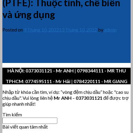
(PTFE): Thuộc tính, chế biến
và ứng dụng
Posted on
9 Tháng 10, 2022
13 Tháng 10, 2022
by
admin
HÀ NỘI:
0373031121
- Mr ANH
|
0798344111 - MR THU
TPHCM:
0774595111
- Mr Hải
|
0784220111 - MR GIANG
Nhập từ khóa cần tìm, ví dụ: “vòng đệm chịu dầu” hoặc "cao su
chịu dầu". Vui lòng liên hệ
Mr ANH
–
0373031121
để được trợ
giúp nhanh nhất!
Tìm kiếm
Bài viết quan tâm nhất