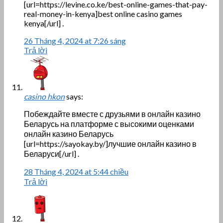
[url=https://levine.co.ke/best-online-games-that-pay-
real-money-in-kenya]best online casino games
kenya[/url] .
26 Tháng 4, 2024 at 7:26 sáng
Trả lời
casino hkon
says:
Побеждайте вместе с друзьями в онлайн казино
Беларусь на платформе с высокими оценками
онлайн казино Беларусь
[url=https://sayokay.by/]лучшие онлайн казино в
Беларуси[/url] .
28 Tháng 4, 2024 at 5:44 chiều
Trả lời