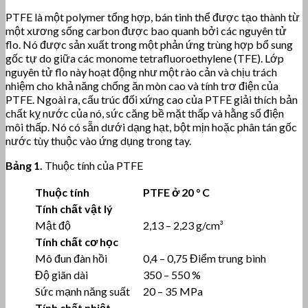
PTFE là một polymer tổng hợp, bán tinh thể được tạo thành từ
một xương sống carbon được bao quanh bởi các nguyên tử
flo. Nó được sản xuất trong một phản ứng trùng hợp bổ sung
gốc tự do giữa các monome tetrafluoroethylene (TFE). Lớp
nguyên tử flo này hoạt động như một rào cản và chịu trách
nhiệm cho khả năng chống ăn mòn cao và tính trơ điện của
PTFE. Ngoài ra, cấu trúc đối xứng cao của PTFE giải thích bản
chất kỵ nước của nó, sức căng bề mặt thấp và hằng số điện
môi thấp. Nó có sẵn dưới dạng hạt, bột mịn hoặc phân tán gốc
nước tùy thuộc vào ứng dụng trong tay.
Bảng 1.
Thuộc tính của PTFE
Thuộc tính
PTFE ở 20 ° C
Tính chất vật lý
Mật độ
2,13 – 2,23 g/cm³
Tính chất cơ học
Mô đun đàn hồi
0,4 – 0,75 Điểm trung bình
Độ giãn dài
350 – 550 %
Sức mạnh năng suất
20 – 35 MPa
Tính chất nhiệt