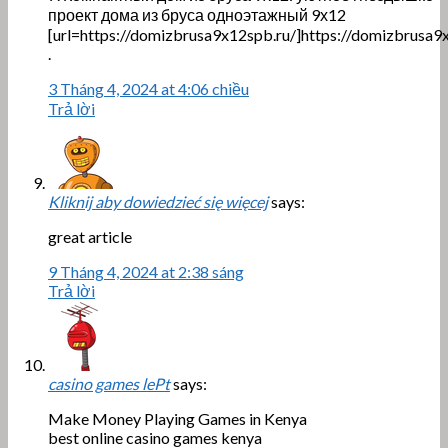
проект дома из бруса одноэтажный 9х12
[url=https://domizbrusa9x12spb.ru/]https://domizbrusa9x
.
3 Tháng 4, 2024 at 4:06 chiều
Trả lời
Kliknij aby dowiedzieć się więcej
says:
great article
9 Tháng 4, 2024 at 2:38 sáng
Trả lời
casino games lePt
says:
Make Money Playing Games in Kenya
best online casino games kenya