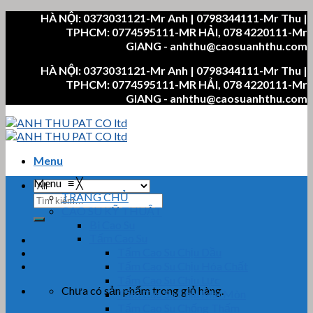
Skip
HÀ NỘI: 0373031121-Mr Anh | 0798344111-Mr Thu |
to
TPHCM: 0774595111-MR HẢI, 078 4220111-Mr
content
GIANG - anhthu@caosuanhthu.com
HÀ NỘI: 0373031121-Mr Anh | 0798344111-Mr Thu |
TPHCM: 0774595111-MR HẢI, 078 4220111-Mr
GIANG - anhthu@caosuanhthu.com
Menu
Menu
≡
╳
TRANG CHỦ
Tìm
CAO SU KỸ THUẬT
kiếm:
Bi Cao Su
Tấm Cao Su
Tấm Cao Su Chịu Dầu
Tấm Cao Su Chịu Hóa Chất
Tấm Cao Su Chịu Lực
Chưa có sản phẩm trong giỏ hàng.
Tấm Cao Su Chịu Mài Mòn
Tấm Cao Su Chống Thấm