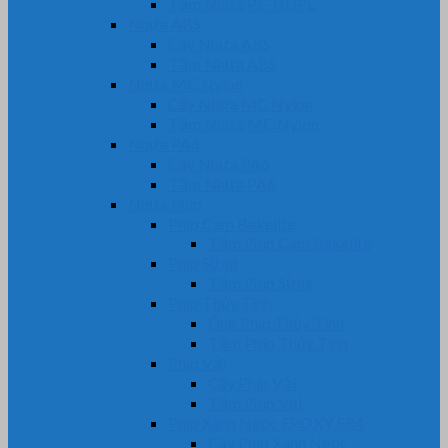
Tấm Nhựa PE-HDPE
Nhựa ABS
Cây Nhựa ABS
Tấm Nhựa ABS
Nhựa MC Nylon
Cây Nhựa MC Nylon
Tấm Nhựa MC Nylon
Nhựa PA6
Cây Nhựa PA6
Tấm Nhựa PA6
Nhựa Phíp
Phíp Cam Bakelite
Tấm Phíp Cam Bakelite
Phíp Sừng
Tấm Phíp Sừng
Phíp Thủy Tinh
Ống Phíp Thủy Tinh
Tấm Phíp Thủy Tinh
Phíp Vải
Cây Phíp Vải
Tấm Phíp Vải
Phíp Xanh Ngọc EPOXY FR4
Cây Phíp Xanh Ngọc