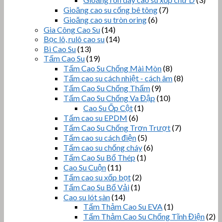
Gioăng cao su cống bê tông
(7)
Gioăng cao su tròn oring
(6)
Gia Công Cao Su
(14)
Bọc lô, rulô cao su
(14)
Bi Cao Su
(13)
Tấm Cao Su
(19)
Tấm Cao Su Chống Mài Mòn
(8)
Tấm cao su cách nhiệt - cách âm
(8)
Tấm Cao Su Chống Thấm
(9)
Tấm Cao Su Chống Va Đập
(10)
Cao Su Ốp Cột
(1)
Tấm cao su EPDM
(6)
Tấm Cao Su Chống Trơn Trượt
(7)
Tấm cao su cách điện
(5)
Tấm cao su chống cháy
(6)
Tấm Cao Su Bố Thép
(1)
Cao Su Cuộn
(11)
Tấm cao su xốp bọt
(2)
Tấm Cao Su Bố Vải
(1)
Cao su lót sàn
(14)
Tấm Thảm Cao Su EVA
(1)
Tấm Thảm Cao Su Chống Tĩnh Điện
(2)