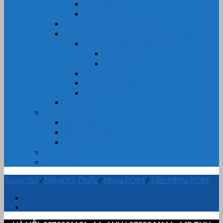
Dây Tẩm Chì
Dây Cốt Tông Mỡ
Gioăng Cửa Gỗ, Nhôm, Nhựa, Kính
Vật Liệu Cách Âm, Cách Nhiệt, Chống Cháy
Vải Chịu Nhiệt, Chống Cháy
Vải Tẩm Teflon
Vải tẩm Silicone
Bìa Amiang
Bông Thủy Tinh
Bông Khoáng
Phớt Máy
CHUYÊN MỤC
Nhựa dẻo Cao Su
Nhựa Kỹ Thuật
Cao Su Kỹ Thuật
TIN TỨC
LIÊN HỆ
Trang chủ
/
Nhựa Kỹ Thuật
/
Nhựa POM
/
Tấm Nhựa POM