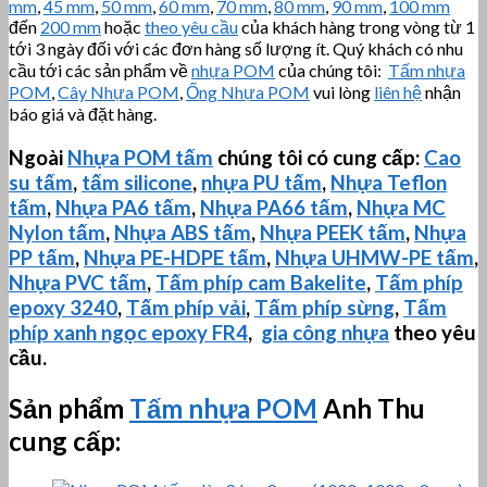
mm
,
45 mm
,
50 mm
,
60 mm
,
70 mm
,
80 mm
,
90 mm
,
100 mm
đến
200 mm
hoặc
theo yêu cầu
của khách hàng trong vòng từ 1
tới 3 ngày đối với các đơn hàng số lượng ít. Quý khách có nhu
cầu tới các sản phẩm về
nhựa POM
của chúng tôi:
Tấm nhựa
POM
,
Cây Nhựa POM
,
Ống Nhựa POM
vui lòng
liên hệ
nhận
báo giá và đặt hàng.
Ngoài
Nhựa POM tấm
chúng tôi có cung cấp:
Cao
su tấm
,
tấm silicone
,
nhựa PU tấm
,
Nhựa Teflon
tấm
,
Nhựa PA6 tấm
,
Nhựa PA66 tấm
,
Nhựa MC
Nylon tấm
,
Nhựa ABS tấm
,
Nhựa PEEK tấm
,
Nhựa
PP tấm
,
Nhựa PE-HDPE tấm
,
Nhựa
UHMW-PE
tấm
,
Nhựa PVC tấm
,
Tấm phíp cam Bakelite
,
Tấm phíp
epoxy 3240
,
Tấm phíp vải
,
Tấm phíp sừng
,
Tấm
phíp xanh ngọc epoxy FR4
,
gia công nhựa
theo yêu
cầu.
Sản phẩm
Tấm nhựa POM
Anh Thu
cung cấp: