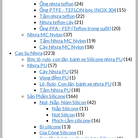
Ống nhựa teflon
(24)
Ống PTFE - TEFLON bọc INOX 304
(15)
Tấm nhựa teflon
(22)
Nhựa teflon cây
(21)
Ống PFA - FEP (Teflon trong suốt)
(20)
Nhựa MC Nylon
(37)
Tấm Nhựa MC Nylon
(19)
Cây Nhựa MC Nylon
(18)
Cao Su Nhựa
(223)
Bọc lô, rulo, con lăn, bánh xe Silicone nhựa PU
(14)
Nhựa PU
(57)
Cây Nhựa PU
(25)
Vòng đệm PU
(1)
Lô, Rulo, Con lăn, bánh xe nhựa PU
(13)
Tấm Nhựa PU
(18)
Sản Phẩm Silicone
(166)
Nút, Nắp, Núm Silicon
(42)
Nắp Silicone
(11)
Nút Silicon
(15)
Phích cắm silicone
(16)
Bi silicone
(13)
Gia Công Silicone
(1)