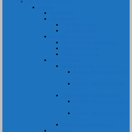
CAO SU NHỰA DẺO
Silicone
Ống Silicone
Tấm Silicone
Tấm Silicone Xốp
Tấm Silicone Đặc
Nút, Nắp, Núm Silicone
Nắp Chụp Đầu Ren Silicone
Nút Bịt Lỗ Silicone
Phích cắm Silicone
Gioăng Silicone
Gioăng-Ron Dây Silicone Đặc
Gioăng – Ron Silicone Tròn
Đặc
Gioăng – Ron Silicone Dẹt
Đặc
Gioăng-Ron Dây Silicone Xốp
Gioăng – Ron Silicone Xốp
Dẹt
Gioăng – Ron Silicone Xốp
Tròn
Gioăng-Ron Oring Silicone
Bi Silicone