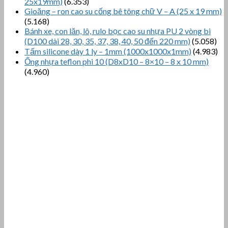
25x19mm)
(6.353)
Gioăng – ron cao su cống bê tông chữ V – A (25 x 19 mm)
(5.168)
Bánh xe, con lăn, lô, rulo bọc cao su nhựa PU 2 vòng bi
(D100 dài 28, 30, 35, 37, 38, 40, 50 đến 220 mm)
(5.058)
Tấm silicone dày 1 ly – 1mm (1000x1000x1mm)
(4.983)
Ống nhựa teflon phi 10 (D8xD10 – 8×10 – 8 x 10 mm)
(4.960)