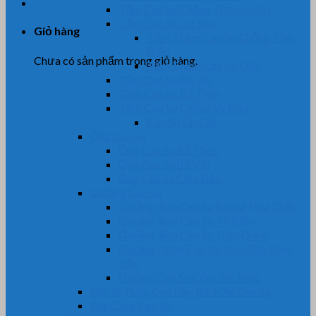
Tấm Cao Su Chống Trơn Trượt
Tấm Cao Su Lót Sàn
Giỏ hàng
Tấm Thảm Cao Su Chống Tĩnh
Điện
Chưa có sản phẩm trong giỏ hàng.
Tấm Thảm Cao Su EVA
Tấm Cao Su Bố Vải
Tấm Cao Su Bố Thép
Tấm Cao Su Chống Va Đập
Cao Su Ốp Cột
Ống Cao Su
Ống Cao Su Bố Thép
Ống Cao Su Bố Vải
Ống Cao Su Chịu Dầu
Gioăng Cao Su
Gioăng-Ron Cao Su Kháng Hóa Chất
Gioăng-Ron Cao Su Tủ Điện
Gioăng-Ron Cao Su Tròn Oring
Gioăng – Dây Cao Su Tròn Đặc Chịu
Dầu
Gioăng Cao Su Cống Bê Tông
Bọc lô, Rulo, Con Lăn, Bánh Xe Cao Su
Gia Công Cao Su