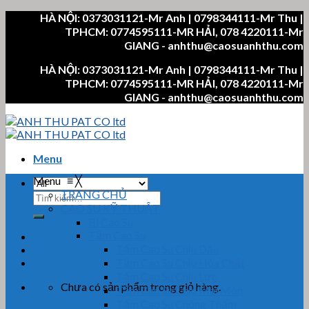
Skip
HÀ NỘI: 0373031121-Mr Anh | 0798344111-Mr Thu |
to
TPHCM: 0774595111-MR HẢI, 078 4220111-Mr
content
GIANG - anhthu@caosuanhthu.com
HÀ NỘI: 0373031121-Mr Anh | 0798344111-Mr Thu |
TPHCM: 0774595111-MR HẢI, 078 4220111-Mr
GIANG - anhthu@caosuanhthu.com
Menu
Menu
≡
╳
TRANG CHỦ
Tìm
CAO SU KỸ THUẬT
kiếm:
Bi Cao Su
Tấm Cao Su
Tấm Cao Su Chịu Dầu
Tấm Cao Su Chịu Hóa Chất
Tấm Cao Su Chịu Lực
Chưa có sản phẩm trong giỏ hàng.
Tấm Cao Su Chịu Mài Mòn
Tấm Cao Su Chống Thấm