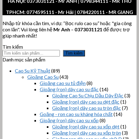
HÀ NỘI:
0373031121
- Mr ANH
|
0798344111 - MR THU
TPHCM:
0774595111
- Mr Hải
|
0784220111 - MR GIANG
Nhập từ khóa cần tìm, ví dụ: “Bọc rulo cao su” hoặc "gia công
con lăn". Vui lòng liên hệ
Mr Anh
–
0373031121
để được trợ
giúp nhanh nhất!
Tìm kiếm
Tìm kiếm
Danh mục sản phẩm
Cao Su Kỹ Thuật
(89)
Gioăng Cao Su
(43)
Gioăng cao su tủ điện
(8)
Gioăng (ron) dây cao su đặc
(14)
Gioăng Cao Su Chịu Dầu Dây Đặc
(3)
Gioăng (ron) dây cao su dẹt đặc
(1)
Gioăng (ron) dây cao su tròn đặc
(7)
Goăng - ron cao su kháng hóa chất
(14)
Gioăng (ron) dây cao su xốp
(8)
Gioăng (ron) dây cao su xốp dẹt
(1)
Gioăng (ron) dây cao su xốp tròn
(3)
Gioăng ron dây cao su xốp chữ D
(3)