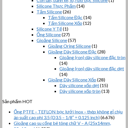
Con lăn, bánh xe, lô, rulo bọc Silicone
(1)
Silicone Thực Phẩm
(14)
Tấm Silicone
(26)
Tấm Silicone Đặc
(14)
Tấm Silicone Xốp
(12)
Silicone Y Tế
(1)
Ống Silicone
(27)
Gioăng Silicone
(57)
Gioăng Oring Silicone
(1)
Gioăng Dây Silicone Đặc
(28)
Gioăng (ron) dây silicone đặc tròn
(14)
Gioăng (ron) dây silicone đặc dẹt
(14)
Gioăng Dây Silicone Xốp
(28)
Dây silicone xốp dẹt
(15)
Dây silicone xốp tròn
(13)
Sản phẩm HOT
Ống PTFE – TEFLON bọc lưới Inox – thép không gỉ chịu
áp suất cao phi 3.5 (D3.5 – 1/8″ = 0.125 inch)
(6.676)
Gioăng cao su cống bê tông chữ V – A (25x14mm,