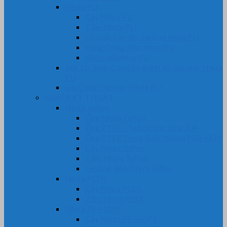
Nhựa PU
Cây Nhựa PU
Tấm Nhựa PU
Lô, rulô, con lăn bánh xe nhựa PU
Vòng Oring đệm nhựa PU
Khớp nối nhựa PU
Bọc Lô, Rulo, Con Lăn, Bánh Xe Silicone, Nhựa
PU
Gia Công Silicone, Nhựa PU
NHỰA KỸ THUẬT
Nhựa Teflon
Ống Nhựa Teflon
Ống PTFE – Teflon bọc Inox 304
Ống PTFE Trong Suốt (Nhựa PFA-FEP)
Cây Nhựa Teflon
Tấm Nhựa Teflon
Gioăng-Rôn Nhựa Teflon
Nhựa PEEK
Cây Nhựa PEEK
Tấm Nhựa PEEK
Nhựa PE-HDPE
Cây Nhựa PE-HDPE