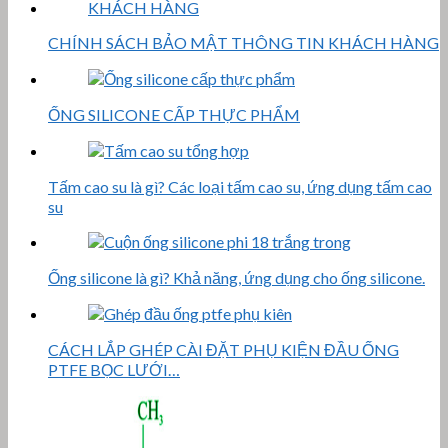
CHÍNH SÁCH BẢO MẬT THÔNG TIN KHÁCH HÀNG
ỐNG SILICONE CẤP THỰC PHẨM
Tấm cao su là gì? Các loại tấm cao su, ứng dụng tấm cao
su
Ống silicone là gì? Khả năng, ứng dụng cho ống silicone.
CÁCH LẮP GHÉP CÀI ĐẶT PHỤ KIỆN ĐẦU ỐNG
PTFE BỌC LƯỚI…