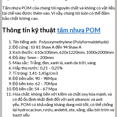
Tấm nhựa POM của chúng tôi nguyên chất và không có vật liệu
tái chế nào được thêm vào. Vì vậy, chúng tôi luôn có thể đảm
bảo chất lượng cao.
Thông tin kỹ thuật
tấm nhựa POM
Tên tiếng anh: Polyoxymethylene (Polyformaldehyde)
Độ cứng : từ 81 Shaw A đến 94 Shaw A
Kích thước: 610x100mm, 620x1220mm, 1000x2000mm
Độ dày: 5mm – 200mm
Màu sắc: Trắng, đen, xanh lá, xanh da trời, vàng
Hấp thụ nước: 0,21 – 0,25%
Tỉ trọng: 1,41-1,45g/cm3
Độ bền uốn: 90 – 98Mpa
Độ bền kéo: 62 – 70Mpa
Độ bền cắt: 54 – 67 Mpa
Hóa chất:
không bền với kiềm và chất oxy hóa mạnh, và
có độ ổn định nhất định đối với axit alkenoic và axit
yếu.
POM có khả năng kháng dung môi tốt, có thể chống
lại hydrocacbon, rượu, andehit, ete, xăng, dầu bôi trơn và
bazơ yếu