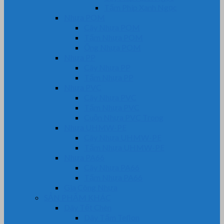
Tấm Phíp Xanh Ngọc
Nhựa POM
Cây Nhựa POM
Tấm Nhựa POM
Ống Nhựa POM
Nhựa PP
Cây Nhựa PP
Tấm Nhựa PP
Nhựa PVC
Cây Nhựa PVC
Tấm Nhựa PVC
Cuộn Nhựa PVC Trong
Nhựa UHMW-PE
Cây Nhựa UHMW-PE
Tấm Nhựa UHMW-PE
Nhựa PA66
Cây Nhựa PA66
Tấm Nhựa PA66
Gia Công Nhựa
SẢN PHẨM KHÁC
Dây Tết Chèn
Dây Tẩm Teflon