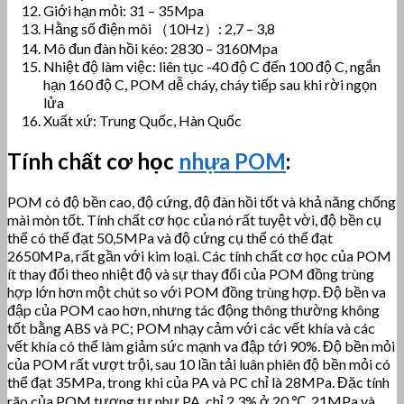
Giới hạn mỏi: 31 – 35Mpa
Hằng số điện môi （10Hz）: 2,7 – 3,8
Mô đun đàn hồi kéo: 2830 – 3160Mpa
Nhiệt độ làm việc: liên tục -40 độ C đến 100 độ C, ngắn
hạn 160 độ C, POM dễ cháy, cháy tiếp sau khi rời ngọn
lửa
Xuất xứ: Trung Quốc, Hàn Quốc
Tính chất cơ học
nhựa POM
:
POM có độ bền cao, độ cứng, độ đàn hồi tốt và khả năng chống
mài mòn tốt.
Tính chất cơ học của nó rất tuyệt vời, độ bền cụ
thể có thể đạt 50,5MPa và độ cứng cụ thể có thể đạt
2650MPa, rất gần với kim loại.
Các tính chất cơ học của POM
ít thay đổi theo nhiệt độ và sự thay đổi của POM đồng trùng
hợp lớn hơn một chút so với POM đồng trùng hợp. Độ bền va
đập của POM cao hơn, nhưng tác động thông thường không
tốt bằng ABS và PC; POM nhạy cảm với các vết khía và các
vết khía có thể làm giảm sức mạnh va đập tới 90%. Độ bền mỏi
của POM rất vượt trội, sau 10 lần tải luân phiên độ bền mỏi có
thể đạt 35MPa, trong khi của PA và PC chỉ là 28MPa. Đặc tính
rão của POM tương tự như PA, chỉ 2,3% ở 20 ℃, 21MPa và