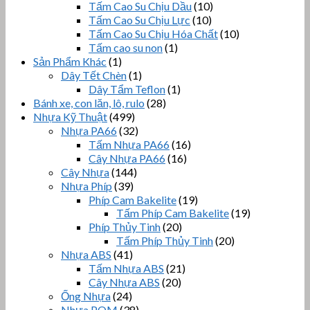
Tấm Cao Su Chịu Dầu
(10)
Tấm Cao Su Chịu Lực
(10)
Tấm Cao Su Chịu Hóa Chất
(10)
Tấm cao su non
(1)
Sản Phẩm Khác
(1)
Dây Tết Chèn
(1)
Dây Tẩm Teflon
(1)
Bánh xe, con lăn, lô, rulo
(28)
Nhựa Kỹ Thuật
(499)
Nhựa PA66
(32)
Tấm Nhựa PA66
(16)
Cây Nhựa PA66
(16)
Cây Nhựa
(144)
Nhựa Phíp
(39)
Phíp Cam Bakelite
(19)
Tấm Phíp Cam Bakelite
(19)
Phíp Thủy Tinh
(20)
Tấm Phíp Thủy Tinh
(20)
Nhựa ABS
(41)
Tấm Nhựa ABS
(21)
Cây Nhựa ABS
(20)
Ống Nhựa
(24)
Nhựa POM
(38)