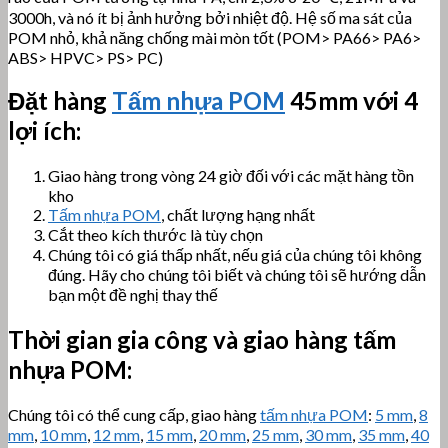
3000h, và nó ít bị ảnh hưởng bởi nhiệt độ. Hệ số ma sát của
POM nhỏ, khả năng chống mài mòn tốt (POM> PA66> PA6>
ABS> HPVC> PS> PC)
Đặt hàng
Tấm nhựa POM
45mm với 4
lợi ích:
Giao hàng trong vòng 24 giờ đối với các mặt hàng tồn
kho
Tấm nhựa POM
, chất lượng hạng nhất
Cắt theo kích thước là tùy chọn
Chúng tôi có giá thấp nhất, nếu giá của chúng tôi không
đúng. Hãy cho chúng tôi biết và chúng tôi sẽ hướng dẫn
bạn một đề nghị thay thế
Thời gian gia công và giao hàng tấm
nhựa POM:
Chúng tôi có thể cung cấp, giao hàng
tấm nhựa POM
:
5 mm
,
8
mm
,
10 mm
,
12 mm
,
15 mm
,
20 mm
,
25 mm
,
30 mm
,
35 mm
,
40