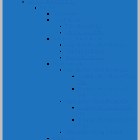
CAO SU NHỰA DẺO
Silicone
Ống Silicone
Tấm Silicone
Tấm Silicone Xốp
Tấm Silicone Đặc
Nút, Nắp, Núm Silicone
Nắp Chụp Đầu Ren Silicone
Nút Bịt Lỗ Silicone
Phích cắm Silicone
Gioăng Silicone
Gioăng-Ron Dây Silicone Đặc
Gioăng – Ron Silicone Tròn
Đặc
Gioăng – Ron Silicone Dẹt
Đặc
Gioăng-Ron Dây Silicone Xốp
Gioăng – Ron Silicone Xốp
Dẹt
Gioăng – Ron Silicone Xốp
Tròn
Gioăng-Ron Oring Silicone
Bi Silicone