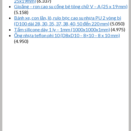
25x19mm)
(6.337)
Gioăng – ron cao su cống bê tông chữ V – A (25 x 19 mm)
(5.158)
Bánh xe, con lăn, lô, rulo bọc cao su nhựa PU 2 vòng bi
(D100 dài 28, 30, 35, 37, 38, 40, 50 đến 220 mm)
(5.050)
Tấm silicone dày 1 ly – 1mm (1000x1000x1mm)
(4.975)
Ống nhựa teflon phi 10 (D8xD10 – 8×10 – 8 x 10 mm)
(4.950)