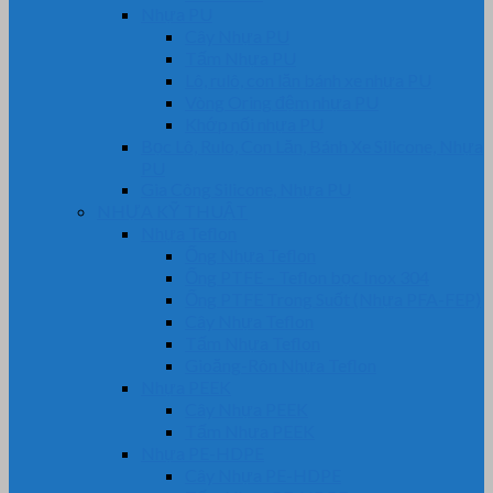
Nhựa PU
Cây Nhựa PU
Tấm Nhựa PU
Lô, rulô, con lăn bánh xe nhựa PU
Vòng Oring đệm nhựa PU
Khớp nối nhựa PU
Bọc Lô, Rulo, Con Lăn, Bánh Xe Silicone, Nhựa
PU
Gia Công Silicone, Nhựa PU
NHỰA KỸ THUẬT
Nhựa Teflon
Ống Nhựa Teflon
Ống PTFE – Teflon bọc Inox 304
Ống PTFE Trong Suốt (Nhựa PFA-FEP)
Cây Nhựa Teflon
Tấm Nhựa Teflon
Gioăng-Rôn Nhựa Teflon
Nhựa PEEK
Cây Nhựa PEEK
Tấm Nhựa PEEK
Nhựa PE-HDPE
Cây Nhựa PE-HDPE