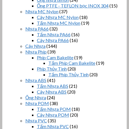
Ống PTFE - TEFLON bọc INOX 304
(15)
Nhựa MC Nylon
(37)
Cây Nhựa MC Nylon
(18)
Tấm Nhựa MC Nylon
(19)
Nhựa PA66
(32)
Tấm Nhựa PA66
(16)
Cây Nhựa PA66
(16)
Cây Nhựa
(144)
Nhựa Phíp
(39)
Phíp Cam Bakelite
(19)
Tấm Phíp Cam Bakelite
(19)
Phíp Thủy Tinh
(20)
Tấm Phíp Thủy Tinh
(20)
Nhựa ABS
(41)
Tấm Nhựa ABS
(21)
Cây Nhựa ABS
(20)
Ống Nhựa
(24)
Nhựa POM
(38)
Tấm Nhựa POM
(18)
Cây Nhựa POM
(20)
Nhựa PVC
(35)
Tấm Nhựa PVC
(16)