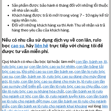
Sản phẩm được bảo hành 6 tháng đối với những lỗi thuộc
về nhà sản xuất.
Khách hàng được trả lô mới trong vòng 7 – 10 ngày kể từ
ngày nhận rulo.
Đối với những khách hàng xa thì Anh Thu sẽ nhận và trả
hàng theo yêu cầu của khách hàng.
Nếu có nhu cầu sử dụng dịch vụ về con lăn, rulo
bọc
cao su
, hãy
liên hệ
trực tiếp với chúng tôi để
được tư vấn miễn phí.
Quý khách có nhu cầu bọc lại hoặc làm mới
con lăn, bánh xe, lô,
rulo bọc cao su
:
con lăn bọc cao su tự nhiên
,
con lăn băng tải
bọc cao su
,
lớp phủ cao su con lăn bánh xe
,
con lăn lo rulo bọc
cao su
,
con lăn, bánh xe, lô, rulo bọc cao su dùng cho máy đóng
gói
,
lô rulo, con lăn bọc cao su dùng cho máy in
,
lô rulo con lăn
cao su máy chế biến gỗ
,
con lăn lô rulo bọc cao su chịu dầu
,
con
lăn lô rulo bọc cao su kháng hóa chất
,
con lăn bánh xe lô rulo
cho ngành cơ khí
,
con lăn, lô, rulo ngành luyện kim
,
con lăn bánh
xe lô rulo cho ngành dệt may
,
con lăn bánh xe lô rulo cho ngành
giấy
,
con lăn bánh xe lô rulo cho ngành khai khoáng
vui lòng
liên
hệ với chúng tôi
, chúng tôi sẽ gửi báo giá và hoàn thành đơn