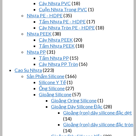
Cây Nhựa PVC
(18)
Cuộn Nhựa Trong PVC
(1)
Nhựa PE - HDPE
(35)
Tấm Nhựa PE - HDPE
(17)
Cây Nhựa Tròn PE - HDPE
(18)
Nhựa PEEK
(38)
Cây Nhựa PEEK
(20)
Tấm Nhựa PEEK
(18)
Nhựa PP
(31)
Tấm Nhựa PP
(15)
Cây Nhựa PP Tròn
(16)
Cao Su Nhựa
(223)
Sản Phẩm Silicone
(166)
Silicone Y Tế
(1)
Ống Silicone
(27)
Gioăng Silicone
(57)
Gioăng Oring Silicone
(1)
Gioăng Dây Silicone Đặc
(28)
Gioăng (ron) dây silicone đặc dẹt
(14)
Gioăng (ron) dây silicone đặc tròn
(14)