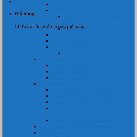
Tấm Cao Su Chống Trơn Trượt
Tấm Cao Su Lót Sàn
Giỏ hàng
Tấm Thảm Cao Su Chống Tĩnh
Điện
Chưa có sản phẩm trong giỏ hàng.
Tấm Thảm Cao Su EVA
Tấm Cao Su Bố Vải
Tấm Cao Su Bố Thép
Tấm Cao Su Chống Va Đập
Cao Su Ốp Cột
Ống Cao Su
Ống Cao Su Bố Thép
Ống Cao Su Bố Vải
Ống Cao Su Chịu Dầu
Gioăng Cao Su
Gioăng-Ron Cao Su Kháng Hóa Chất
Gioăng-Ron Cao Su Tủ Điện
Gioăng-Ron Cao Su Tròn Oring
Gioăng – Dây Cao Su Tròn Đặc Chịu
Dầu
Gioăng Cao Su Cống Bê Tông
Bọc lô, Rulo, Con Lăn, Bánh Xe Cao Su
Gia Công Cao Su