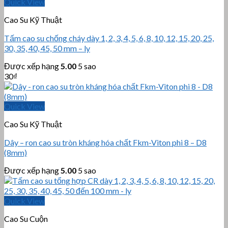
Quick View
Cao Su Kỹ Thuật
Tấm cao su chống cháy dày 1, 2, 3, 4, 5, 6, 8, 10, 12, 15, 20, 25,
30, 35, 40, 45, 50 mm – ly
Được xếp hạng
5.00
5 sao
30
₫
Quick View
Cao Su Kỹ Thuật
Dây – ron cao su tròn kháng hóa chất Fkm-Viton phi 8 – D8
(8mm)
Được xếp hạng
5.00
5 sao
Quick View
Cao Su Cuộn