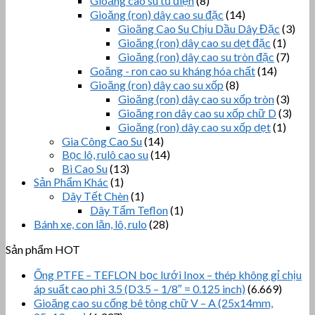
Gioăng cao su tủ điện
(8)
Gioăng (ron) dây cao su đặc
(14)
Gioăng Cao Su Chịu Dầu Dây Đặc
(3)
Gioăng (ron) dây cao su dẹt đặc
(1)
Gioăng (ron) dây cao su tròn đặc
(7)
Goăng - ron cao su kháng hóa chất
(14)
Gioăng (ron) dây cao su xốp
(8)
Gioăng (ron) dây cao su xốp tròn
(3)
Gioăng ron dây cao su xốp chữ D
(3)
Gioăng (ron) dây cao su xốp dẹt
(1)
Gia Công Cao Su
(14)
Bọc lô, rulô cao su
(14)
Bi Cao Su
(13)
Sản Phẩm Khác
(1)
Dây Tết Chèn
(1)
Dây Tẩm Teflon
(1)
Bánh xe, con lăn, lô, rulo
(28)
Sản phẩm HOT
Ống PTFE – TEFLON bọc lưới Inox – thép không gỉ chịu
áp suất cao phi 3.5 (D3.5 – 1/8″ = 0.125 inch)
(6.669)
Gioăng cao su cống bê tông chữ V – A (25x14mm,