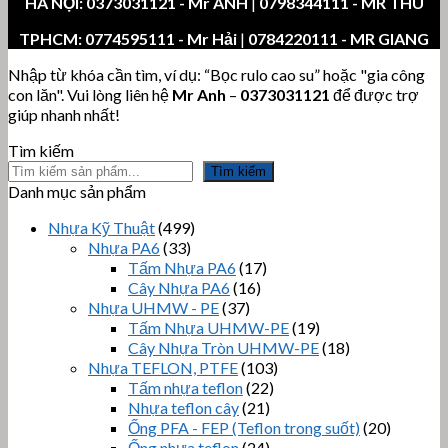
HÀ NỘI:
0373031121
- Mr ANH
|
0798344111 - MR THU
TPHCM:
0774595111
- Mr Hải
|
0784220111 - MR GIANG
Nhập từ khóa cần tìm, ví dụ: “Bọc rulo cao su” hoặc "gia công
con lăn". Vui lòng liên hệ
Mr Anh
–
0373031121
để được trợ
giúp nhanh nhất!
Tìm kiếm
Tìm kiếm
Danh mục sản phẩm
Nhựa Kỹ Thuật
(499)
Nhựa PA6
(33)
Tấm Nhựa PA6
(17)
Cây Nhựa PA6
(16)
Nhựa UHMW - PE
(37)
Tấm Nhựa UHMW-PE
(19)
Cây Nhựa Tròn UHMW-PE
(18)
Nhựa TEFLON, PTFE
(103)
Tấm nhựa teflon
(22)
Nhựa teflon cây
(21)
Ống PFA - FEP (Teflon trong suốt)
(20)
Ống nhựa teflon
(24)