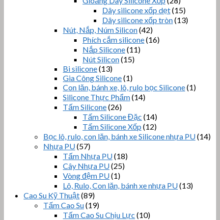
Gioăng Dây Silicone Xốp
(28)
Dây silicone xốp dẹt
(15)
Dây silicone xốp tròn
(13)
Nút, Nắp, Núm Silicon
(42)
Phích cắm silicone
(16)
Nắp Silicone
(11)
Nút Silicon
(15)
Bi silicone
(13)
Gia Công Silicone
(1)
Con lăn, bánh xe, lô, rulo bọc Silicone
(1)
Silicone Thực Phẩm
(14)
Tấm Silicone
(26)
Tấm Silicone Đặc
(14)
Tấm Silicone Xốp
(12)
Bọc lô, rulo, con lăn, bánh xe Silicone nhựa PU
(14)
Nhựa PU
(57)
Tấm Nhựa PU
(18)
Cây Nhựa PU
(25)
Vòng đệm PU
(1)
Lô, Rulo, Con lăn, bánh xe nhựa PU
(13)
Cao Su Kỹ Thuật
(89)
Tấm Cao Su
(19)
Tấm Cao Su Chịu Lực
(10)