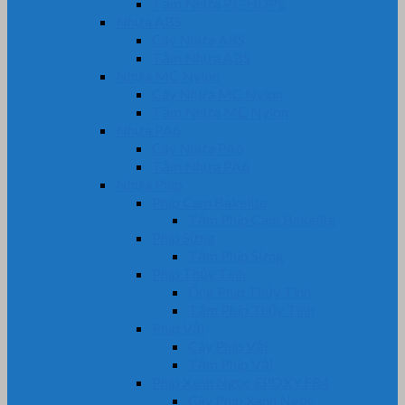
Tấm Nhựa PE-HDPE
Nhựa ABS
Cây Nhựa ABS
Tấm Nhựa ABS
Nhựa MC Nylon
Cây Nhựa MC Nylon
Tấm Nhựa MC Nylon
Nhựa PA6
Cây Nhựa PA6
Tấm Nhựa PA6
Nhựa Phíp
Phíp Cam Bakelite
Tấm Phíp Cam Bakelite
Phíp Sừng
Tấm Phíp Sừng
Phíp Thủy Tinh
Ống Phíp Thủy Tinh
Tấm Phíp Thủy Tinh
Phíp Vải
Cây Phíp Vải
Tấm Phíp Vải
Phíp Xanh Ngọc EPOXY FR4
Cây Phíp Xanh Ngọc