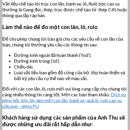
Vật liệu chế tạo lõi trục con lăn, bánh xe, lô, Rulô bọc cao su
thường là Gang đúc, thép, trục được chế tạo từ thép C45 hoặc
thông qua lắp ráp hàn.
Làm thế nào để đo một con lăn, lô, rulo
Để cho phép chúng tôi báo giá cho các yêu cầu về con lăn của
bạn, chúng tôi thường yêu cầu các thông tin sau:
Đường kính ngoài đã hoàn thành (‘fod’).
Đường kính trong (‘id’).
Chiều dài.
Loại vật liệu bao gồm độ cứng của bờ, lớp hoàn thiện và
bất kỳ yêu cầu cụ thể nào về màu sắc.
Đối với các con lăn, lô, rulo mới vui lòng cung cấp cho chúng tôi
càng nhiều thông tin càng tốt. Mời các bạn tham khảo:
Dịch vụ
phục hồi, bọc lại, làm mới con lăn, bánh xe, quả lô, rulo cao su,
silicone – nhựa PU
Khách hàng sử dụng các sản phẩm của Anh Thu sẽ
được những ưu đãi rất hấp dẫn như: