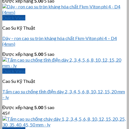
Được xếp hạng
5.00
5 sao
Quick View
Cao Su Kỹ Thuật
Dây – ron cao su tròn kháng hóa chất Fkm-Viton phi 4 – D4
(4mm)
Được xếp hạng
5.00
5 sao
Quick View
Cao Su Kỹ Thuật
Tấm cao su chống tĩnh điện dày 2, 3, 4, 5, 6, 8, 10, 12, 15, 20 mm
– ly
Được xếp hạng
5.00
5 sao
45
₫