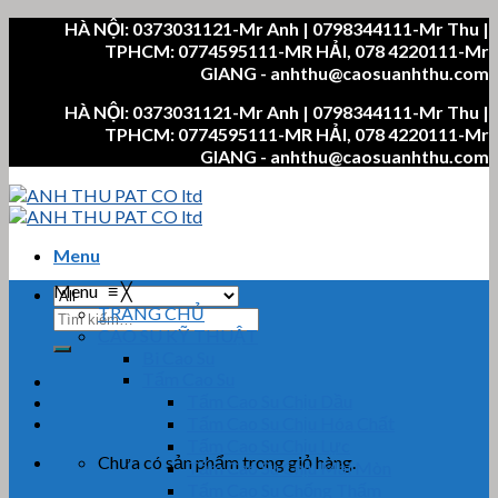
Skip
HÀ NỘI: 0373031121-Mr Anh | 0798344111-Mr Thu |
to
TPHCM: 0774595111-MR HẢI, 078 4220111-Mr
content
GIANG - anhthu@caosuanhthu.com
HÀ NỘI: 0373031121-Mr Anh | 0798344111-Mr Thu |
TPHCM: 0774595111-MR HẢI, 078 4220111-Mr
GIANG - anhthu@caosuanhthu.com
Menu
Menu
≡
╳
TRANG CHỦ
Tìm
CAO SU KỸ THUẬT
kiếm:
Bi Cao Su
Tấm Cao Su
Tấm Cao Su Chịu Dầu
Tấm Cao Su Chịu Hóa Chất
Tấm Cao Su Chịu Lực
Chưa có sản phẩm trong giỏ hàng.
Tấm Cao Su Chịu Mài Mòn
Tấm Cao Su Chống Thấm