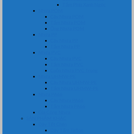
Tấm Phíp Xanh Ngọc
Nhựa POM
Cây Nhựa POM
Tấm Nhựa POM
Ống Nhựa POM
Nhựa PP
Cây Nhựa PP
Tấm Nhựa PP
Nhựa PVC
Cây Nhựa PVC
Tấm Nhựa PVC
Cuộn Nhựa PVC Trong
Nhựa UHMW-PE
Cây Nhựa UHMW-PE
Tấm Nhựa UHMW-PE
Nhựa PA66
Cây Nhựa PA66
Tấm Nhựa PA66
Gia Công Nhựa
SẢN PHẨM KHÁC
Dây Tết Chèn
Dây Tẩm Teflon