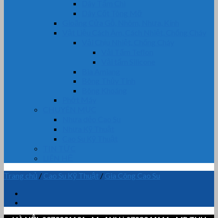
Dây Tẩm Chì
Dây Cốt Tông Mỡ
Gioăng Cửa Gỗ, Nhôm, Nhựa, Kính
Vật Liệu Cách Âm, Cách Nhiệt, Chống Cháy
Vải Chịu Nhiệt, Chống Cháy
Vải Tẩm Teflon
Vải tẩm Silicone
Bìa Amiang
Bông Thủy Tinh
Bông Khoáng
Phớt Máy
CHUYÊN MỤC
Nhựa dẻo Cao Su
Nhựa Kỹ Thuật
Cao Su Kỹ Thuật
TIN TỨC
LIÊN HỆ
Trang chủ
/
Cao Su Kỹ Thuật
/
Gia Công Cao Su