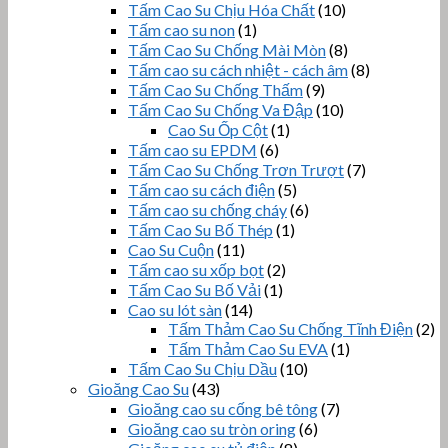
Tấm Cao Su Chịu Hóa Chất
(10)
Tấm cao su non
(1)
Tấm Cao Su Chống Mài Mòn
(8)
Tấm cao su cách nhiệt - cách âm
(8)
Tấm Cao Su Chống Thấm
(9)
Tấm Cao Su Chống Va Đập
(10)
Cao Su Ốp Cột
(1)
Tấm cao su EPDM
(6)
Tấm Cao Su Chống Trơn Trượt
(7)
Tấm cao su cách điện
(5)
Tấm cao su chống cháy
(6)
Tấm Cao Su Bố Thép
(1)
Cao Su Cuộn
(11)
Tấm cao su xốp bọt
(2)
Tấm Cao Su Bố Vải
(1)
Cao su lót sàn
(14)
Tấm Thảm Cao Su Chống Tĩnh Điện
(2)
Tấm Thảm Cao Su EVA
(1)
Tấm Cao Su Chịu Dầu
(10)
Gioăng Cao Su
(43)
Gioăng cao su cống bê tông
(7)
Gioăng cao su tròn oring
(6)