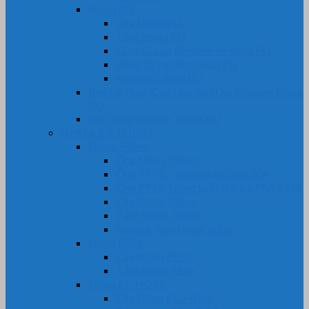
Nhựa PU
Cây Nhựa PU
Tấm Nhựa PU
Lô, rulô, con lăn bánh xe nhựa PU
Vòng Oring đệm nhựa PU
Khớp nối nhựa PU
Bọc Lô, Rulo, Con Lăn, Bánh Xe Silicone, Nhựa
PU
Gia Công Silicone, Nhựa PU
NHỰA KỸ THUẬT
Nhựa Teflon
Ống Nhựa Teflon
Ống PTFE – Teflon bọc Inox 304
Ống PTFE Trong Suốt (Nhựa PFA-FEP)
Cây Nhựa Teflon
Tấm Nhựa Teflon
Gioăng-Rôn Nhựa Teflon
Nhựa PEEK
Cây Nhựa PEEK
Tấm Nhựa PEEK
Nhựa PE-HDPE
Cây Nhựa PE-HDPE