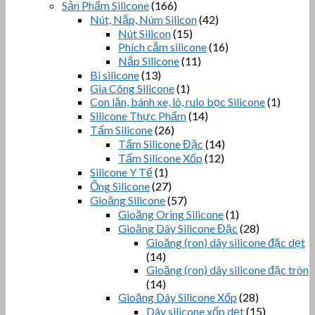
Sản Phẩm Silicone
(166)
Nút, Nắp, Núm Silicon
(42)
Nút Silicon
(15)
Phích cắm silicone
(16)
Nắp Silicone
(11)
Bi silicone
(13)
Gia Công Silicone
(1)
Con lăn, bánh xe, lô, rulo bọc Silicone
(1)
Silicone Thực Phẩm
(14)
Tấm Silicone
(26)
Tấm Silicone Đặc
(14)
Tấm Silicone Xốp
(12)
Silicone Y Tế
(1)
Ống Silicone
(27)
Gioăng Silicone
(57)
Gioăng Oring Silicone
(1)
Gioăng Dây Silicone Đặc
(28)
Gioăng (ron) dây silicone đặc dẹt
(14)
Gioăng (ron) dây silicone đặc tròn
(14)
Gioăng Dây Silicone Xốp
(28)
Dây silicone xốp dẹt
(15)