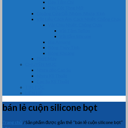
Dây Tẩm Chì
Dây Cốt Tông Mỡ
Gioăng Cửa Gỗ, Nhôm, Nhựa, Kính
Vật Liệu Cách Âm, Cách Nhiệt, Chống Cháy
Vải Chịu Nhiệt, Chống Cháy
Vải Tẩm Teflon
Vải tẩm Silicone
Bìa Amiang
Bông Thủy Tinh
Bông Khoáng
Phớt Máy
CHUYÊN MỤC
Nhựa dẻo Cao Su
Nhựa Kỹ Thuật
Cao Su Kỹ Thuật
TIN TỨC
LIÊN HỆ
bán lẻ cuộn silicone bọt
Trang chủ
/
Sản phẩm được gắn thẻ “bán lẻ cuộn silicone bọt”
Lọc