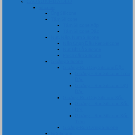
CAO SU NHỰA DẺO
Silicone
Ống Silicone
Tấm Silicone
Tấm Silicone Xốp
Tấm Silicone Đặc
Nút, Nắp, Núm Silicone
Nắp Chụp Đầu Ren Silicone
Nút Bịt Lỗ Silicone
Phích cắm Silicone
Gioăng Silicone
Gioăng-Ron Dây Silicone Đặc
Gioăng – Ron Silicone Tròn
Đặc
Gioăng – Ron Silicone Dẹt
Đặc
Gioăng-Ron Dây Silicone Xốp
Gioăng – Ron Silicone Xốp
Dẹt
Gioăng – Ron Silicone Xốp
Tròn
Gioăng-Ron Oring Silicone
Bi Silicone