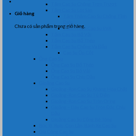
Tấm Cao Su Chống Trơn Trượt
Tấm Cao Su Lót Sàn
Giỏ hàng
Tấm Thảm Cao Su Chống Tĩnh
Điện
Chưa có sản phẩm trong giỏ hàng.
Tấm Thảm Cao Su EVA
Tấm Cao Su Bố Vải
Tấm Cao Su Bố Thép
Tấm Cao Su Chống Va Đập
Cao Su Ốp Cột
Ống Cao Su
Ống Cao Su Bố Thép
Ống Cao Su Bố Vải
Ống Cao Su Chịu Dầu
Gioăng Cao Su
Gioăng-Ron Cao Su Kháng Hóa Chất
Gioăng-Ron Cao Su Tủ Điện
Gioăng-Ron Cao Su Tròn Oring
Gioăng – Dây Cao Su Tròn Đặc Chịu
Dầu
Gioăng Cao Su Cống Bê Tông
Bọc lô, Rulo, Con Lăn, Bánh Xe Cao Su
Gia Công Cao Su