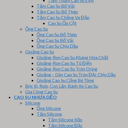
Tấm Thảm Cao Su EVA
Tấm Cao Su Bố Vải
Tấm Cao Su Bố Thép
Tấm Cao Su Chống Va Đập
Cao Su Ốp Cột
Ống Cao Su
Ống Cao Su Bố Thép
Ống Cao Su Bố Vải
Ống Cao Su Chịu Dầu
Gioăng Cao Su
Gioăng-Ron Cao Su Kháng Hóa Chất
Gioăng-Ron Cao Su Tủ Điện
Gioăng-Ron Cao Su Tròn Oring
Gioăng – Dây Cao Su Tròn Đặc Chịu Dầu
Gioăng Cao Su Cống Bê Tông
Bọc lô, Rulo, Con Lăn, Bánh Xe Cao Su
Gia Công Cao Su
CAO SU NHỰA DẺO
Silicone
Ống Silicone
Tấm Silicone
Tấm Silicone Xốp
Tấm Silicone Đặc