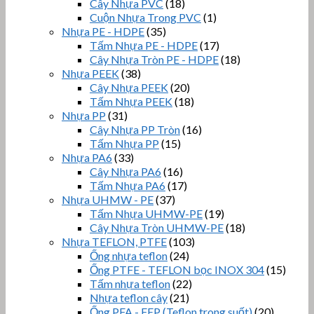
Cây Nhựa PVC
(18)
Cuộn Nhựa Trong PVC
(1)
Nhựa PE - HDPE
(35)
Tấm Nhựa PE - HDPE
(17)
Cây Nhựa Tròn PE - HDPE
(18)
Nhựa PEEK
(38)
Cây Nhựa PEEK
(20)
Tấm Nhựa PEEK
(18)
Nhựa PP
(31)
Cây Nhựa PP Tròn
(16)
Tấm Nhựa PP
(15)
Nhựa PA6
(33)
Cây Nhựa PA6
(16)
Tấm Nhựa PA6
(17)
Nhựa UHMW - PE
(37)
Tấm Nhựa UHMW-PE
(19)
Cây Nhựa Tròn UHMW-PE
(18)
Nhựa TEFLON, PTFE
(103)
Ống nhựa teflon
(24)
Ống PTFE - TEFLON bọc INOX 304
(15)
Tấm nhựa teflon
(22)
Nhựa teflon cây
(21)
Ống PFA - FEP (Teflon trong suốt)
(20)