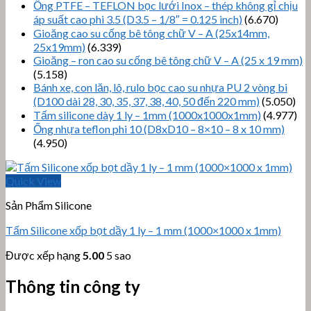
Ống PTFE – TEFLON bọc lưới Inox – thép không gỉ chịu
áp suất cao phi 3.5 (D3.5 – 1/8″ = 0.125 inch)
(6.670)
Gioăng cao su cống bê tông chữ V – A (25x14mm,
25x19mm)
(6.339)
Gioăng – ron cao su cống bê tông chữ V – A (25 x 19 mm)
(5.158)
Bánh xe, con lăn, lô, rulo bọc cao su nhựa PU 2 vòng bi
(D100 dài 28, 30, 35, 37, 38, 40, 50 đến 220 mm)
(5.050)
Tấm silicone dày 1 ly – 1mm (1000x1000x1mm)
(4.977)
Ống nhựa teflon phi 10 (D8xD10 – 8×10 – 8 x 10 mm)
(4.950)
Quick View
Sản Phẩm Silicone
Tấm Silicone xốp bọt dầy 1 ly – 1 mm (1000×1000 x 1mm)
Được xếp hạng
5.00
5 sao
Thông tin công ty