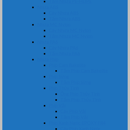
Tấm Nhựa PE-HDPE
Nhựa ABS
Cây Nhựa ABS
Tấm Nhựa ABS
Nhựa MC Nylon
Cây Nhựa MC Nylon
Tấm Nhựa MC Nylon
Nhựa PA6
Cây Nhựa PA6
Tấm Nhựa PA6
Nhựa Phíp
Phíp Cam Bakelite
Tấm Phíp Cam Bakelite
Phíp Sừng
Tấm Phíp Sừng
Phíp Thủy Tinh
Ống Phíp Thủy Tinh
Tấm Phíp Thủy Tinh
Phíp Vải
Cây Phíp Vải
Tấm Phíp Vải
Phíp Xanh Ngọc EPOXY FR4
Cây Phíp Xanh Ngọc