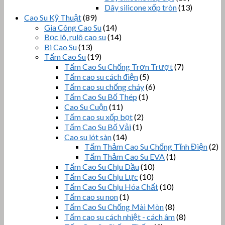
Dây silicone xốp tròn
(13)
Cao Su Kỹ Thuật
(89)
Gia Công Cao Su
(14)
Bọc lô, rulô cao su
(14)
Bi Cao Su
(13)
Tấm Cao Su
(19)
Tấm Cao Su Chống Trơn Trượt
(7)
Tấm cao su cách điện
(5)
Tấm cao su chống cháy
(6)
Tấm Cao Su Bố Thép
(1)
Cao Su Cuộn
(11)
Tấm cao su xốp bọt
(2)
Tấm Cao Su Bố Vải
(1)
Cao su lót sàn
(14)
Tấm Thảm Cao Su Chống Tĩnh Điện
(2)
Tấm Thảm Cao Su EVA
(1)
Tấm Cao Su Chịu Dầu
(10)
Tấm Cao Su Chịu Lực
(10)
Tấm Cao Su Chịu Hóa Chất
(10)
Tấm cao su non
(1)
Tấm Cao Su Chống Mài Mòn
(8)
Tấm cao su cách nhiệt - cách âm
(8)