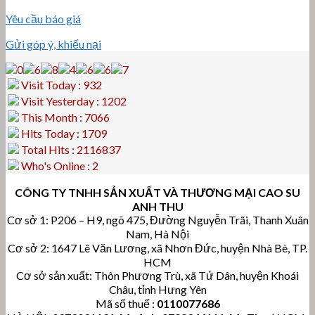
Yêu cầu báo giá
Gửi góp ý, khiếu nại
Visit Today : 932
Visit Yesterday : 1202
This Month : 7066
Hits Today : 1709
Total Hits : 2116837
Who's Online : 2
CÔNG TY TNHH SẢN XUẤT VÀ THƯƠNG MẠI CAO SU
ANH THU
Cơ sở 1: P206 – H9, ngõ 475, Đường Nguyễn Trãi, Thanh Xuân
Nam, Hà Nội
Cơ sở 2: 1647 Lê Văn Lương, xã Nhơn Đức, huyện Nhà Bè, TP.
HCM
Cơ sở sản xuất: Thôn Phương Trù, xã Tứ Dân, huyện Khoái
Châu, tỉnh Hưng Yên
Mã số thuế :
0110077686