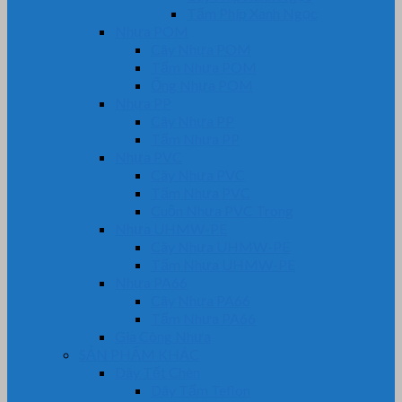
Tấm Phíp Xanh Ngọc
Nhựa POM
Cây Nhựa POM
Tấm Nhựa POM
Ống Nhựa POM
Nhựa PP
Cây Nhựa PP
Tấm Nhựa PP
Nhựa PVC
Cây Nhựa PVC
Tấm Nhựa PVC
Cuộn Nhựa PVC Trong
Nhựa UHMW-PE
Cây Nhựa UHMW-PE
Tấm Nhựa UHMW-PE
Nhựa PA66
Cây Nhựa PA66
Tấm Nhựa PA66
Gia Công Nhựa
SẢN PHẨM KHÁC
Dây Tết Chèn
Dây Tẩm Teflon