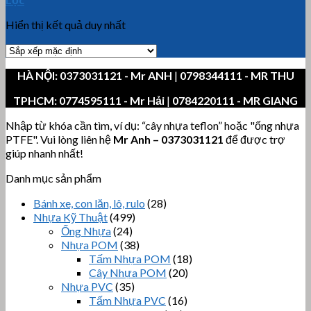
Hiển thị kết quả duy nhất
HÀ NỘI:
0373031121
- Mr ANH
|
0798344111 - MR THU
TPHCM:
0774595111
- Mr Hải
|
0784220111 - MR GIANG
Nhập từ khóa cần tìm, ví dụ: “cây nhựa teflon” hoặc "ống nhựa
PTFE". Vui lòng liên hệ
Mr Anh
–
0373031121
để được trợ
giúp nhanh nhất!
Danh mục sản phẩm
Bánh xe, con lăn, lô, rulo
(28)
Nhựa Kỹ Thuật
(499)
Ống Nhựa
(24)
Nhựa POM
(38)
Tấm Nhựa POM
(18)
Cây Nhựa POM
(20)
Nhựa PVC
(35)
Tấm Nhựa PVC
(16)