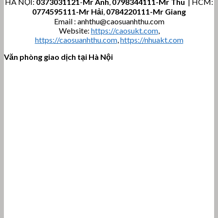
HÀ NỘI:
0373031121
-
Mr Anh
,
0798344111-Mr Thu
| HCM:
0774595111
-Mr Hải
,
0784220111-Mr Giang
Email : anhthu@caosuanhthu.com
Website:
https://caosukt.com
,
https://caosuanhthu.com
,
https://nhuakt.com
Văn phòng giao dịch tại Hà Nội