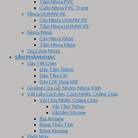
Tấm Nhựa PVC
Cuộn Nhựa PVC Trong
Nhựa UHMW-PE
Cây Nhựa UHMW-PE
Tấm Nhựa UHMW-PE
Nhựa PA66
Cây Nhựa PA66
Tấm Nhựa PA66
Gia Công Nhựa
SẢN PHẨM KHÁC
Dây Tết Chèn
Dây Tẩm Teflon
Dây Tẩm Chì
Dây Cốt Tông Mỡ
Gioăng Cửa Gỗ, Nhôm, Nhựa, Kính
Vật Liệu Cách Âm, Cách Nhiệt, Chống Cháy
Vải Chịu Nhiệt, Chống Cháy
Vải Tẩm Teflon
Vải tẩm Silicone
Bìa Amiang
Bông Thủy Tinh
Bông Khoáng
Phớt Máy