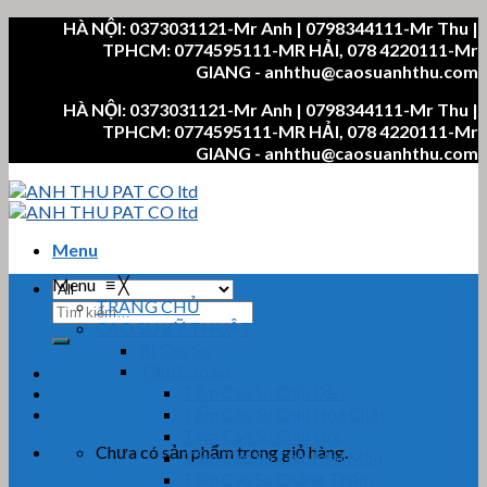
Skip
HÀ NỘI: 0373031121-Mr Anh | 0798344111-Mr Thu |
to
TPHCM: 0774595111-MR HẢI, 078 4220111-Mr
content
GIANG - anhthu@caosuanhthu.com
HÀ NỘI: 0373031121-Mr Anh | 0798344111-Mr Thu |
TPHCM: 0774595111-MR HẢI, 078 4220111-Mr
GIANG - anhthu@caosuanhthu.com
Menu
Menu
≡
╳
TRANG CHỦ
Tìm
CAO SU KỸ THUẬT
kiếm:
Bi Cao Su
Tấm Cao Su
Tấm Cao Su Chịu Dầu
Tấm Cao Su Chịu Hóa Chất
Tấm Cao Su Chịu Lực
Chưa có sản phẩm trong giỏ hàng.
Tấm Cao Su Chịu Mài Mòn
Tấm Cao Su Chống Thấm