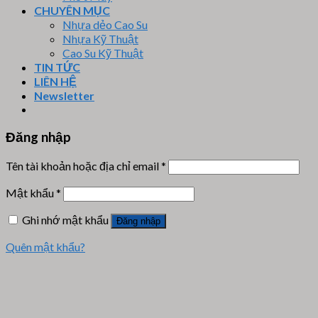
CHUYÊN MỤC
Nhựa dẻo Cao Su
Nhựa Kỹ Thuật
Cao Su Kỹ Thuật
TIN TỨC
LIÊN HỆ
Newsletter
Đăng nhập
Tên tài khoản hoặc địa chỉ email
*
Mật khẩu
*
Ghi nhớ mật khẩu
Đăng nhập
Quên mật khẩu?