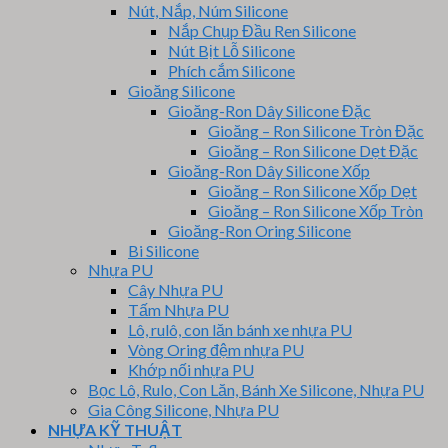
Nút, Nắp, Núm Silicone
Nắp Chụp Đầu Ren Silicone
Nút Bịt Lỗ Silicone
Phích cắm Silicone
Gioăng Silicone
Gioăng-Ron Dây Silicone Đặc
Gioăng – Ron Silicone Tròn Đặc
Gioăng – Ron Silicone Dẹt Đặc
Gioăng-Ron Dây Silicone Xốp
Gioăng – Ron Silicone Xốp Dẹt
Gioăng – Ron Silicone Xốp Tròn
Gioăng-Ron Oring Silicone
Bi Silicone
Nhựa PU
Cây Nhựa PU
Tấm Nhựa PU
Lô, rulô, con lăn bánh xe nhựa PU
Vòng Oring đệm nhựa PU
Khớp nối nhựa PU
Bọc Lô, Rulo, Con Lăn, Bánh Xe Silicone, Nhựa PU
Gia Công Silicone, Nhựa PU
NHỰA KỸ THUẬT