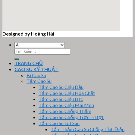
Designed by Hoàng Hải
email google map
Tìm
kiếm:
TRANG CHỦ
CAO SU KỸ THUẬT
Bi Cao Su
Tấm Cao Su
Tấm Cao Su Chịu Dầu
Tấm Cao Su Chịu Hóa Chất
Tấm Cao Su Chịu Lực
Tấm Cao Su Chịu Mài Mòn
Tấm Cao Su Chống Thấm
Tấm Cao Su Chống Trơn Trượt
Tấm Cao Su Lót Sàn
Tấm Thảm Cao Su Chống Tĩnh Điện