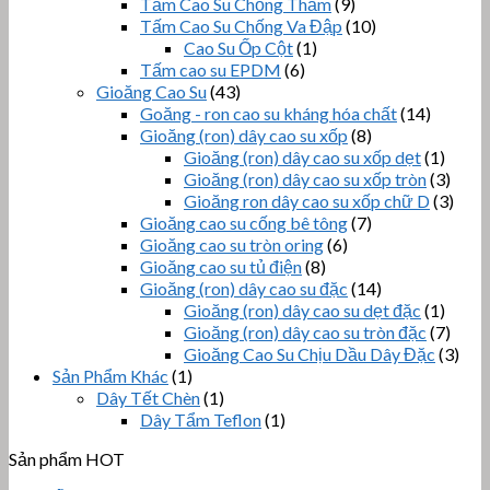
Tấm Cao Su Chống Thấm
(9)
Tấm Cao Su Chống Va Đập
(10)
Cao Su Ốp Cột
(1)
Tấm cao su EPDM
(6)
Gioăng Cao Su
(43)
Goăng - ron cao su kháng hóa chất
(14)
Gioăng (ron) dây cao su xốp
(8)
Gioăng (ron) dây cao su xốp dẹt
(1)
Gioăng (ron) dây cao su xốp tròn
(3)
Gioăng ron dây cao su xốp chữ D
(3)
Gioăng cao su cống bê tông
(7)
Gioăng cao su tròn oring
(6)
Gioăng cao su tủ điện
(8)
Gioăng (ron) dây cao su đặc
(14)
Gioăng (ron) dây cao su dẹt đặc
(1)
Gioăng (ron) dây cao su tròn đặc
(7)
Gioăng Cao Su Chịu Dầu Dây Đặc
(3)
Sản Phẩm Khác
(1)
Dây Tết Chèn
(1)
Dây Tẩm Teflon
(1)
Sản phẩm HOT