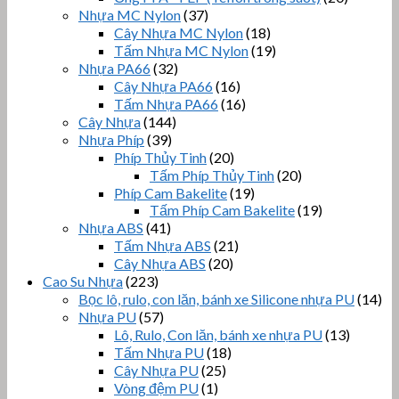
Nhựa MC Nylon
(37)
Cây Nhựa MC Nylon
(18)
Tấm Nhựa MC Nylon
(19)
Nhựa PA66
(32)
Cây Nhựa PA66
(16)
Tấm Nhựa PA66
(16)
Cây Nhựa
(144)
Nhựa Phíp
(39)
Phíp Thủy Tinh
(20)
Tấm Phíp Thủy Tinh
(20)
Phíp Cam Bakelite
(19)
Tấm Phíp Cam Bakelite
(19)
Nhựa ABS
(41)
Tấm Nhựa ABS
(21)
Cây Nhựa ABS
(20)
Cao Su Nhựa
(223)
Bọc lô, rulo, con lăn, bánh xe Silicone nhựa PU
(14)
Nhựa PU
(57)
Lô, Rulo, Con lăn, bánh xe nhựa PU
(13)
Tấm Nhựa PU
(18)
Cây Nhựa PU
(25)
Vòng đệm PU
(1)