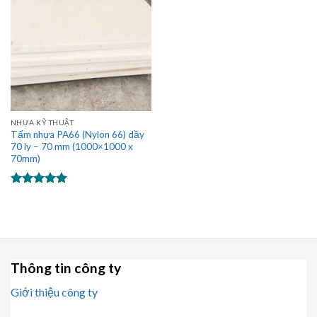
NHỰA KỸ THUẬT
Tấm nhựa PA66 (Nylon 66) dầy
70 ly – 70 mm (1000×1000 x
70mm)
Được xếp
hạng
5.00
5 sao
Thông tin công ty
Giới thiệu công ty