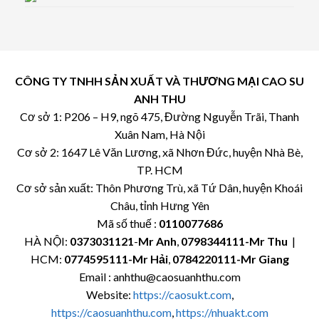
CÔNG TY TNHH SẢN XUẤT VÀ THƯƠNG MẠI CAO SU
ANH THU
Cơ sở 1: P206 – H9, ngõ 475, Đường Nguyễn Trãi, Thanh
Xuân Nam, Hà Nội
Cơ sở 2: 1647 Lê Văn Lương, xã Nhơn Đức, huyện Nhà Bè,
TP. HCM
Cơ sở sản xuất: Thôn Phương Trù, xã Tứ Dân, huyện Khoái
Châu, tỉnh Hưng Yên
Mã số thuế :
0110077686
HÀ NỘI:
0373031121
-
Mr Anh
,
0798344111-Mr Thu
|
HCM:
0774595111
-Mr Hải
,
0784220111-Mr Giang
Email : anhthu@caosuanhthu.com
Website:
https://caosukt.com
,
https://caosuanhthu.com
,
https://nhuakt.com