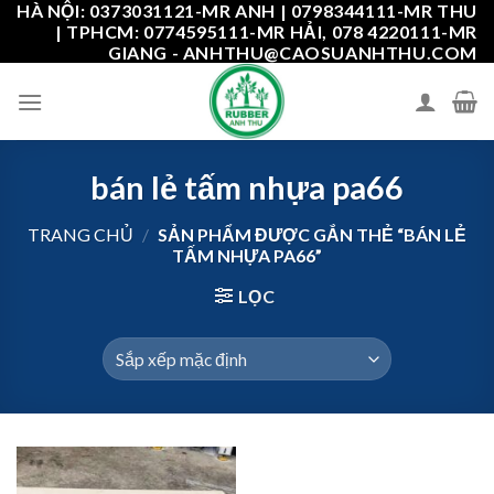
HÀ NỘI: 0373031121-MR ANH | 0798344111-MR THU
Skip
| TPHCM: 0774595111-MR HẢI, 078 4220111-MR
to
GIANG - ANHTHU@CAOSUANHTHU.COM
content
bán lẻ tấm nhựa pa66
TRANG CHỦ
/
SẢN PHẨM ĐƯỢC GẮN THẺ “BÁN LẺ
TẤM NHỰA PA66”
LỌC