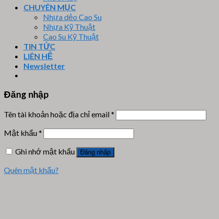
CHUYÊN MỤC
Nhựa dẻo Cao Su
Nhựa Kỹ Thuật
Cao Su Kỹ Thuật
TIN TỨC
LIÊN HỆ
Newsletter
Đăng nhập
Tên tài khoản hoặc địa chỉ email
*
Mật khẩu
*
Ghi nhớ mật khẩu
Đăng nhập
Quên mật khẩu?