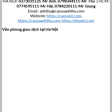
HÀ NỘI:
0373031121
-
Mr Anh
,
0798344111-Mr Thu
| HCM:
0774595111
-Mr Hải
,
0784220111-Mr Giang
Email : anhthu@caosuanhthu.com
Website:
https://caosukt.com
,
https://caosuanhthu.com
,
https://nhuakt.com
Văn phòng giao dịch tại Hà Nội