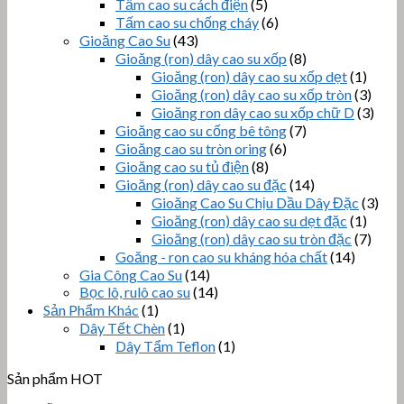
Tấm cao su cách điện
(5)
Tấm cao su chống cháy
(6)
Gioăng Cao Su
(43)
Gioăng (ron) dây cao su xốp
(8)
Gioăng (ron) dây cao su xốp dẹt
(1)
Gioăng (ron) dây cao su xốp tròn
(3)
Gioăng ron dây cao su xốp chữ D
(3)
Gioăng cao su cống bê tông
(7)
Gioăng cao su tròn oring
(6)
Gioăng cao su tủ điện
(8)
Gioăng (ron) dây cao su đặc
(14)
Gioăng Cao Su Chịu Dầu Dây Đặc
(3)
Gioăng (ron) dây cao su dẹt đặc
(1)
Gioăng (ron) dây cao su tròn đặc
(7)
Goăng - ron cao su kháng hóa chất
(14)
Gia Công Cao Su
(14)
Bọc lô, rulô cao su
(14)
Sản Phẩm Khác
(1)
Dây Tết Chèn
(1)
Dây Tẩm Teflon
(1)
Sản phẩm HOT