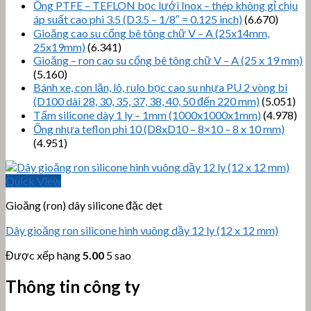
Ống PTFE – TEFLON bọc lưới Inox – thép không gỉ chịu
áp suất cao phi 3.5 (D3.5 – 1/8″ = 0.125 inch)
(6.670)
Gioăng cao su cống bê tông chữ V – A (25x14mm,
25x19mm)
(6.341)
Gioăng – ron cao su cống bê tông chữ V – A (25 x 19 mm)
(5.160)
Bánh xe, con lăn, lô, rulo bọc cao su nhựa PU 2 vòng bi
(D100 dài 28, 30, 35, 37, 38, 40, 50 đến 220 mm)
(5.051)
Tấm silicone dày 1 ly – 1mm (1000x1000x1mm)
(4.978)
Ống nhựa teflon phi 10 (D8xD10 – 8×10 – 8 x 10 mm)
(4.951)
Quick View
Gioăng (ron) dây silicone đặc dẹt
Dây gioăng ron silicone hình vuông dầy 12 ly (12 x 12 mm)
Được xếp hạng
5.00
5 sao
Thông tin công ty