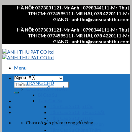
Skip
HÀ NỘI: 0373031121-Mr Anh | 0798344111-Mr Thu |
to
TPHCM: 0774595111-MR HẢI, 078 4220111-Mr
content
GIANG - anhthu@caosuanhthu.com
HÀ NỘI: 0373031121-Mr Anh | 0798344111-Mr Thu |
TPHCM: 0774595111-MR HẢI, 078 4220111-Mr
GIANG - anhthu@caosuanhthu.com
Menu
Menu
≡
╳
TRANG CHỦ
Tìm
CAO SU KỸ THUẬT
kiếm:
Bi Cao Su
Tấm Cao Su
Tấm Cao Su Chịu Dầu
Tấm Cao Su Chịu Hóa Chất
Tấm Cao Su Chịu Lực
Chưa có sản phẩm trong giỏ hàng.
Tấm Cao Su Chịu Mài Mòn
Tấm Cao Su Chống Thấm