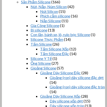
Sản Phẩm Silicone
(166)
Nút, Nắp, Núm Silicon
(42)
Nút Silicon
(15)
Phích cắm silicone
(16)
Nắp Silicone
(11)
Gia Công Silicone
(1)
Bi silicone
(13)
Con lăn, bánh xe, lô, rulo bọc Silicone
(1)
Silicone Thực Phẩm
(14)
Tấm Silicone
(26)
Tấm Silicone Xốp
(12)
Tấm Silicone Đặc
(14)
Silicone Y Tế
(1)
Ống Silicone
(27)
Gioăng Silicone
(57)
Gioăng Dây Silicone Đặc
(28)
Gioăng (ron) dây silicone đặc dẹt
(14)
Gioăng (ron) dây silicone đặc tròn
(14)
Gioăng Dây Silicone Xốp
(28)
Dây silicone xốp dẹt
(15)
Dây silicone xốp tròn
(13)