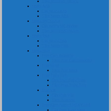
Tấm Nhựa PE-HDPE
Nhựa ABS
Cây Nhựa ABS
Tấm Nhựa ABS
Nhựa MC Nylon
Cây Nhựa MC Nylon
Tấm Nhựa MC Nylon
Nhựa PA6
Cây Nhựa PA6
Tấm Nhựa PA6
Nhựa Phíp
Phíp Cam Bakelite
Tấm Phíp Cam Bakelite
Phíp Sừng
Tấm Phíp Sừng
Phíp Thủy Tinh
Ống Phíp Thủy Tinh
Tấm Phíp Thủy Tinh
Phíp Vải
Cây Phíp Vải
Tấm Phíp Vải
Phíp Xanh Ngọc EPOXY FR4
Cây Phíp Xanh Ngọc