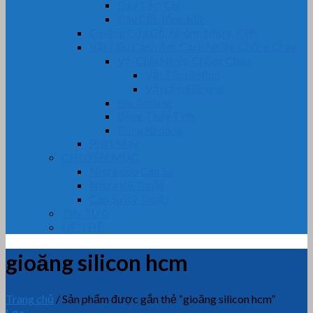
Dây Tẩm Chì
Dây Cốt Tông Mỡ
Gioăng Cửa Gỗ, Nhôm, Nhựa, Kính
Vật Liệu Cách Âm, Cách Nhiệt, Chống Cháy
Vải Chịu Nhiệt, Chống Cháy
Vải Tẩm Teflon
Vải tẩm Silicone
Bìa Amiang
Bông Thủy Tinh
Bông Khoáng
Phớt Máy
CHUYÊN MỤC
Nhựa dẻo Cao Su
Nhựa Kỹ Thuật
Cao Su Kỹ Thuật
TIN TỨC
LIÊN HỆ
gioăng silicon hcm
Trang chủ
/
Sản phẩm được gắn thẻ “gioăng silicon hcm”
Lọc