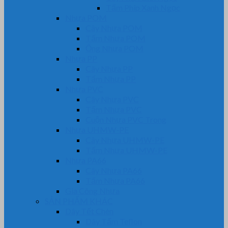
Tấm Phíp Xanh Ngọc
Nhựa POM
Cây Nhựa POM
Tấm Nhựa POM
Ống Nhựa POM
Nhựa PP
Cây Nhựa PP
Tấm Nhựa PP
Nhựa PVC
Cây Nhựa PVC
Tấm Nhựa PVC
Cuộn Nhựa PVC Trong
Nhựa UHMW-PE
Cây Nhựa UHMW-PE
Tấm Nhựa UHMW-PE
Nhựa PA66
Cây Nhựa PA66
Tấm Nhựa PA66
Gia Công Nhựa
SẢN PHẨM KHÁC
Dây Tết Chèn
Dây Tẩm Teflon