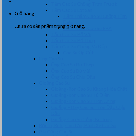
Tấm Cao Su Chống Trơn Trượt
Tấm Cao Su Lót Sàn
Giỏ hàng
Tấm Thảm Cao Su Chống Tĩnh
Điện
Chưa có sản phẩm trong giỏ hàng.
Tấm Thảm Cao Su EVA
Tấm Cao Su Bố Vải
Tấm Cao Su Bố Thép
Tấm Cao Su Chống Va Đập
Cao Su Ốp Cột
Ống Cao Su
Ống Cao Su Bố Thép
Ống Cao Su Bố Vải
Ống Cao Su Chịu Dầu
Gioăng Cao Su
Gioăng-Ron Cao Su Kháng Hóa Chất
Gioăng-Ron Cao Su Tủ Điện
Gioăng-Ron Cao Su Tròn Oring
Gioăng – Dây Cao Su Tròn Đặc Chịu
Dầu
Gioăng Cao Su Cống Bê Tông
Bọc lô, Rulo, Con Lăn, Bánh Xe Cao Su
Gia Công Cao Su