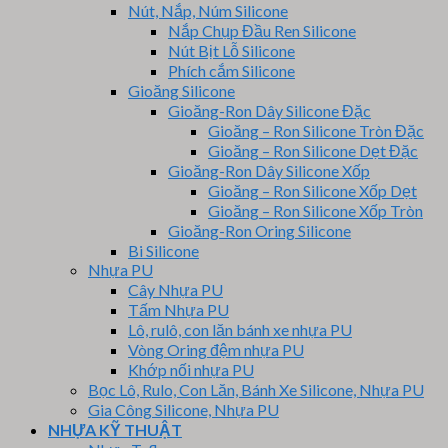
Nút, Nắp, Núm Silicone
Nắp Chụp Đầu Ren Silicone
Nút Bịt Lỗ Silicone
Phích cắm Silicone
Gioăng Silicone
Gioăng-Ron Dây Silicone Đặc
Gioăng – Ron Silicone Tròn Đặc
Gioăng – Ron Silicone Dẹt Đặc
Gioăng-Ron Dây Silicone Xốp
Gioăng – Ron Silicone Xốp Dẹt
Gioăng – Ron Silicone Xốp Tròn
Gioăng-Ron Oring Silicone
Bi Silicone
Nhựa PU
Cây Nhựa PU
Tấm Nhựa PU
Lô, rulô, con lăn bánh xe nhựa PU
Vòng Oring đệm nhựa PU
Khớp nối nhựa PU
Bọc Lô, Rulo, Con Lăn, Bánh Xe Silicone, Nhựa PU
Gia Công Silicone, Nhựa PU
NHỰA KỸ THUẬT