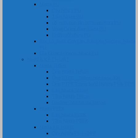
Nhựa PU
Cây Nhựa PU
Tấm Nhựa PU
Lô, rulô, con lăn bánh xe nhựa PU
Vòng Oring đệm nhựa PU
Khớp nối nhựa PU
Bọc Lô, Rulo, Con Lăn, Bánh Xe Silicone, Nhựa
PU
Gia Công Silicone, Nhựa PU
NHỰA KỸ THUẬT
Nhựa Teflon
Ống Nhựa Teflon
Ống PTFE – Teflon bọc Inox 304
Ống PTFE Trong Suốt (Nhựa PFA-FEP)
Cây Nhựa Teflon
Tấm Nhựa Teflon
Gioăng-Rôn Nhựa Teflon
Nhựa PEEK
Cây Nhựa PEEK
Tấm Nhựa PEEK
Nhựa PE-HDPE
Cây Nhựa PE-HDPE