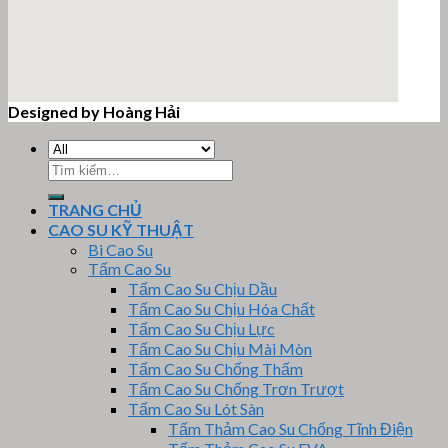
Designed by Hoàng Hải
email google map
Tìm
kiếm:
TRANG CHỦ
CAO SU KỸ THUẬT
Bi Cao Su
Tấm Cao Su
Tấm Cao Su Chịu Dầu
Tấm Cao Su Chịu Hóa Chất
Tấm Cao Su Chịu Lực
Tấm Cao Su Chịu Mài Mòn
Tấm Cao Su Chống Thấm
Tấm Cao Su Chống Trơn Trượt
Tấm Cao Su Lót Sàn
Tấm Thảm Cao Su Chống Tĩnh Điện