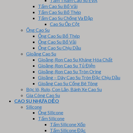
Tấm Thảm Cao Su EVA
Tấm Cao Su Bố Vải
Tấm Cao Su Bố Thép
Tấm Cao Su Chống Va Đập
Cao Su Ốp Cột
Ống Cao Su
Ống Cao Su Bố Thép
Ống Cao Su Bố Vải
Ống Cao Su Chịu Dầu
Gioăng Cao Su
Gioăng-Ron Cao Su Kháng Hóa Chất
Gioăng-Ron Cao Su Tủ Điện
Gioăng-Ron Cao Su Tròn Oring
Gioăng – Dây Cao Su Tròn Đặc Chịu Dầu
Gioăng Cao Su Cống Bê Tông
Bọc lô, Rulo, Con Lăn, Bánh Xe Cao Su
Gia Công Cao Su
CAO SU NHỰA DẺO
Silicone
Ống Silicone
Tấm Silicone
Tấm Silicone Xốp
Tấm Silicone Đặc