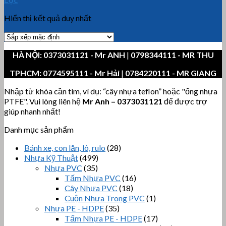
Hiển thị kết quả duy nhất
HÀ NỘI:
0373031121
- Mr ANH
|
0798344111 - MR THU
TPHCM:
0774595111
- Mr Hải
|
0784220111 - MR GIANG
Nhập từ khóa cần tìm, ví dụ: “cây nhựa teflon” hoặc "ống nhựa
PTFE". Vui lòng liên hệ
Mr Anh
–
0373031121
để được trợ
giúp nhanh nhất!
Danh mục sản phẩm
Bánh xe, con lăn, lô, rulo
(28)
Nhựa Kỹ Thuật
(499)
Nhựa PVC
(35)
Tấm Nhựa PVC
(16)
Cây Nhựa PVC
(18)
Cuộn Nhựa Trong PVC
(1)
Nhựa PE - HDPE
(35)
Tấm Nhựa PE - HDPE
(17)