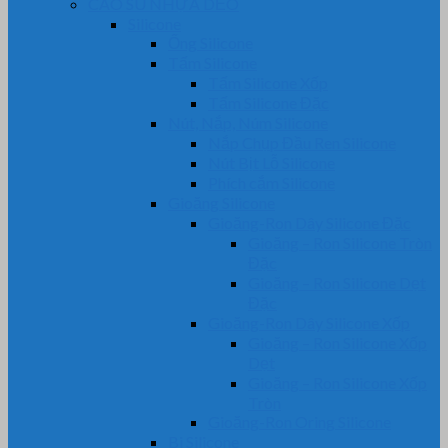
CAO SU NHỰA DẺO
Silicone
Ống Silicone
Tấm Silicone
Tấm Silicone Xốp
Tấm Silicone Đặc
Nút, Nắp, Núm Silicone
Nắp Chụp Đầu Ren Silicone
Nút Bịt Lỗ Silicone
Phích cắm Silicone
Gioăng Silicone
Gioăng-Ron Dây Silicone Đặc
Gioăng – Ron Silicone Tròn
Đặc
Gioăng – Ron Silicone Dẹt
Đặc
Gioăng-Ron Dây Silicone Xốp
Gioăng – Ron Silicone Xốp
Dẹt
Gioăng – Ron Silicone Xốp
Tròn
Gioăng-Ron Oring Silicone
Bi Silicone