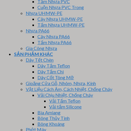
Tấm Nhựa PVC
Cuộn Nhựa PVC Trong
Nhựa UHMW-PE
Cây Nhựa UHMW-PE
Tấm Nhựa UHMW-PE
Nhựa PA66
Cây Nhựa PA66
Tấm Nhựa PA66
Gia Công Nhựa
SẢN PHẨM KHÁC
Dây Tết Chèn
Dây Tẩm Teflon
Dây Tẩm Chì
Dây Cốt Tông Mỡ
Gioăng Cửa Gỗ, Nhôm, Nhựa, Kính
Vật Liệu Cách Âm, Cách Nhiệt, Chống Cháy
Vải Chịu Nhiệt, Chống Cháy
Vải Tẩm Teflon
Vải tẩm Silicone
Bìa Amiang
Bông Thủy Tinh
Bông Khoáng
Phớt Máy