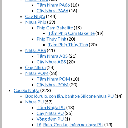
Tấm Nhựa PA66
(16)
Cây Nhựa PA66
(16)
Cây Nhựa
(144)
Nhựa Phíp
(39)
Phíp Cam Bakelite
(19)
Tấm Phíp Cam Bakelite
(19)
Phíp Thủy Tinh
(20)
Tấm Phíp Thủy Tinh
(20)
Nhựa ABS
(41)
Tấm Nhựa ABS
(21)
Cây Nhựa ABS
(20)
Ống Nhựa
(24)
Nhựa POM
(38)
Tấm Nhựa POM
(18)
Cây Nhựa POM
(20)
Cao Su Nhựa
(223)
Bọc lô, rulo, con lăn, bánh xe Silicone nhựa PU
(14)
Nhựa PU
(57)
Tấm Nhựa PU
(18)
Cây Nhựa PU
(25)
Vòng đệm PU
(1)
Lô, Rulo, Con lăn, bánh xe nhựa PU
(13)