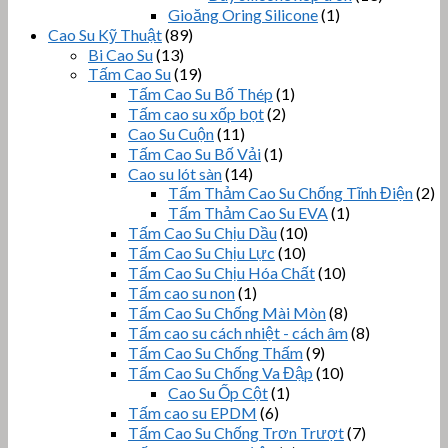
Gioăng Oring Silicone
(1)
Cao Su Kỹ Thuật
(89)
Bi Cao Su
(13)
Tấm Cao Su
(19)
Tấm Cao Su Bố Thép
(1)
Tấm cao su xốp bọt
(2)
Cao Su Cuộn
(11)
Tấm Cao Su Bố Vải
(1)
Cao su lót sàn
(14)
Tấm Thảm Cao Su Chống Tĩnh Điện
(2)
Tấm Thảm Cao Su EVA
(1)
Tấm Cao Su Chịu Dầu
(10)
Tấm Cao Su Chịu Lực
(10)
Tấm Cao Su Chịu Hóa Chất
(10)
Tấm cao su non
(1)
Tấm Cao Su Chống Mài Mòn
(8)
Tấm cao su cách nhiệt - cách âm
(8)
Tấm Cao Su Chống Thấm
(9)
Tấm Cao Su Chống Va Đập
(10)
Cao Su Ốp Cột
(1)
Tấm cao su EPDM
(6)
Tấm Cao Su Chống Trơn Trượt
(7)