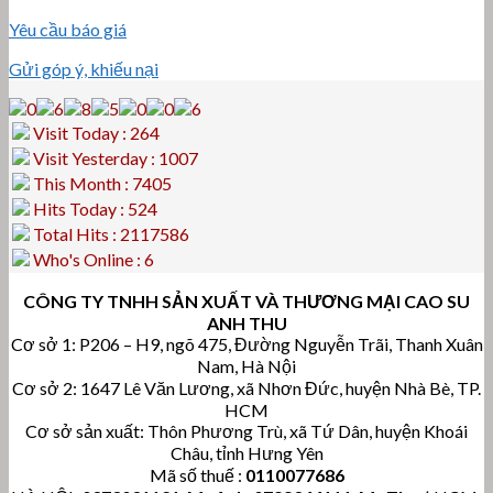
Yêu cầu báo giá
Gửi góp ý, khiếu nại
Visit Today : 264
Visit Yesterday : 1007
This Month : 7405
Hits Today : 524
Total Hits : 2117586
Who's Online : 6
CÔNG TY TNHH SẢN XUẤT VÀ THƯƠNG MẠI CAO SU
ANH THU
Cơ sở 1: P206 – H9, ngõ 475, Đường Nguyễn Trãi, Thanh Xuân
Nam, Hà Nội
Cơ sở 2: 1647 Lê Văn Lương, xã Nhơn Đức, huyện Nhà Bè, TP.
HCM
Cơ sở sản xuất: Thôn Phương Trù, xã Tứ Dân, huyện Khoái
Châu, tỉnh Hưng Yên
Mã số thuế :
0110077686