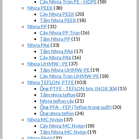
Cây Nhựa Tròn PE - HDPE
(18)
Nhựa PEEK
(38)
Cây Nhựa PEEK
(20)
Tấm Nhựa PEEK
(18)
Nhựa PP
(31)
Cây Nhựa PP Tròn
(16)
Tấm Nhựa PP
(15)
Nhựa PA6
(33)
Tấm Nhựa PA6
(17)
Cây Nhựa PA6
(16)
Nhựa UHMW - PE
(37)
Tấm Nhựa UHMW-PE
(19)
Cây Nhựa Tròn UHMW-PE
(18)
Nhựa TEFLON, PTFE
(103)
Ống PTFE - TEFLON bọc INOX 304
(15)
Tấm nhựa teflon
(22)
Nhựa teflon cây
(21)
Ống PFA - FEP (Teflon trong suốt)
(20)
Ống nhựa teflon
(24)
Nhựa MC Nylon
(37)
Cây Nhựa MC Nylon
(18)
Tấm Nhựa MC Nylon
(19)
Nhựa PA66
(32)