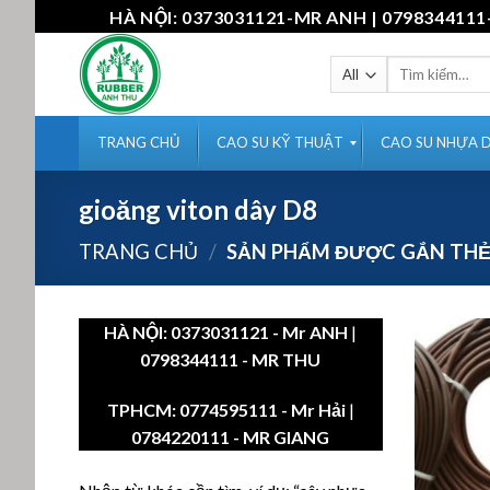
Skip
HÀ NỘI: 0373031121-MR ANH | 07983441
to
content
Tìm
kiếm:
TRANG CHỦ
CAO SU KỸ THUẬT
CAO SU NHỰA 
gioăng viton dây D8
TRANG CHỦ
/
SẢN PHẨM ĐƯỢC GẮN THẺ 
HÀ NỘI:
0373031121
- Mr ANH
|
0798344111 - MR THU
TPHCM:
0774595111
- Mr Hải
|
0784220111 - MR GIANG