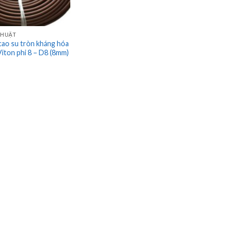
THUẬT
cao su tròn kháng hóa
iton phi 8 – D8 (8mm)
5