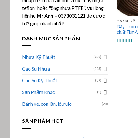
Nhập từ khóa cần tìm, ví dụ: “cây nhựa
teflon” hoặc "ống nhựa PTFE". Vui lòng
liên hệ
Mr Anh
–
0373031121
để được
CAO SU KỸ 
trợ giúp nhanh nhất!
Dây – ron 
chất Fkm-V
DANH MỤC SẢN PHẨM
Được xếp
hạng
5.00
Nhựa Kỹ Thuật
(499)
sao
Cao Su Nhựa
(223)
Cao Su Kỹ Thuật
(89)
Sản Phẩm Khác
(1)
Bánh xe, con lăn, lô, rulo
(28)
SẢN PHẨM HOT