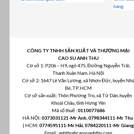
hàng
CÔNG TY TNHH SẢN XUẤT VÀ THƯƠNG MẠI
CAO SU ANH THU
Cơ sở 1: P206 – H9, ngõ 475, Đường Nguyễn Trãi,
Thanh Xuân Nam, Hà Nội
Cơ sở 2: 1647 Lê Văn Lương, xã Nhơn Đức, huyện Nh
Bè, TP. HCM
Cơ sở sản xuất: Thôn Phương Trù, xã Tứ Dân, huyện
Khoái Châu, tỉnh Hưng Yên
Mã số thuế :
0110077686
HÀ NỘI:
0373031121
-
Mr Anh
,
0798344111-Mr Th
| HCM:
0774595111
-Mr Hải
,
0784220111-Mr Giang
Email : anhthu@caosuanhthu.com