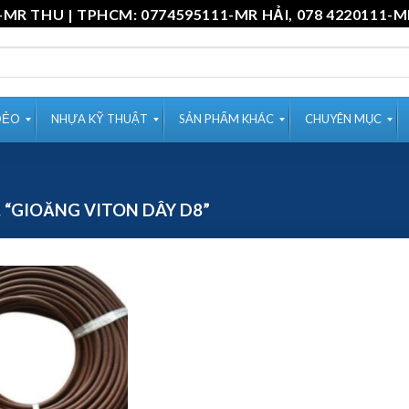
11-MR THU | TPHCM: 0774595111-MR HẢI, 078 4220
DẺO
NHỰA KỸ THUẬT
SẢN PHẨM KHÁC
CHUYÊN MỤC
“GIOĂNG VITON DÂY D8”