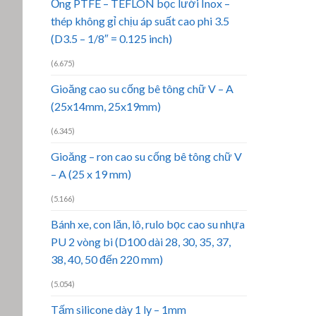
Ống PTFE – TEFLON bọc lưới Inox –
thép không gỉ chịu áp suất cao phi 3.5
(D3.5 – 1/8″ = 0.125 inch)
(6.675)
Gioăng cao su cống bê tông chữ V – A
(25x14mm, 25x19mm)
(6.345)
Gioăng – ron cao su cống bê tông chữ V
– A (25 x 19 mm)
(5.166)
Bánh xe, con lăn, lô, rulo bọc cao su nhựa
PU 2 vòng bi (D100 dài 28, 30, 35, 37,
38, 40, 50 đến 220 mm)
(5.054)
Tấm silicone dày 1 ly – 1mm