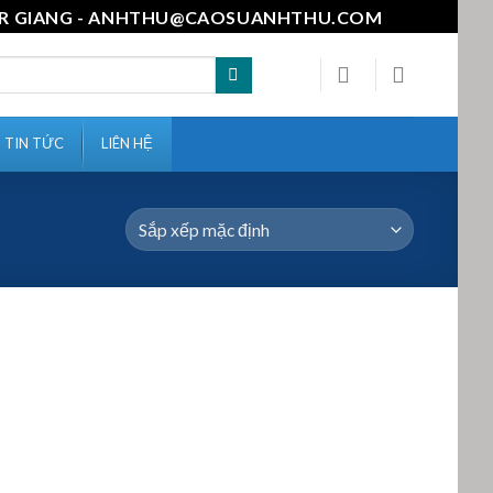
111-MR GIANG - ANHTHU@CAOSUANHTHU.COM
TIN TỨC
LIÊN HỆ