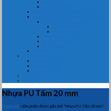
Dây Tẩm Chì
Dây Cốt Tông Mỡ
Gioăng Cửa Gỗ, Nhôm, Nhựa, Kính
Vật Liệu Cách Âm, Cách Nhiệt, Chống Cháy
Vải Chịu Nhiệt, Chống Cháy
Vải Tẩm Teflon
Vải tẩm Silicone
Bìa Amiang
Bông Thủy Tinh
Bông Khoáng
Phớt Máy
CHUYÊN MỤC
Nhựa dẻo Cao Su
Nhựa Kỹ Thuật
Cao Su Kỹ Thuật
TIN TỨC
LIÊN HỆ
Nhựa PU Tấm 20 mm
Trang chủ
/
Sản phẩm được gắn thẻ “Nhựa PU Tấm 20 mm”
Lọc