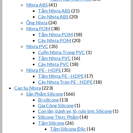
Nhựa ABS
(41)
Tấm Nhựa ABS
(21)
Cây Nhựa ABS
(20)
Ống Nhựa
(24)
Nhựa POM
(38)
Tấm Nhựa POM
(18)
Cây Nhựa POM
(20)
Nhựa PVC
(35)
Cuộn Nhựa Trong PVC
(1)
Tấm Nhựa PVC
(16)
Cây Nhựa PVC
(18)
Nhựa PE - HDPE
(35)
Tấm Nhựa PE - HDPE
(17)
Cây Nhựa Tròn PE - HDPE
(18)
Cao Su Nhựa
(223)
Sản Phẩm Silicone
(166)
Bi silicone
(13)
Gia Công Silicone
(1)
Con lăn, bánh xe, lô, rulo bọc Silicone
(1)
Silicone Thực Phẩm
(14)
Tấm Silicone
(26)
Tấm Silicone Đặc
(14)