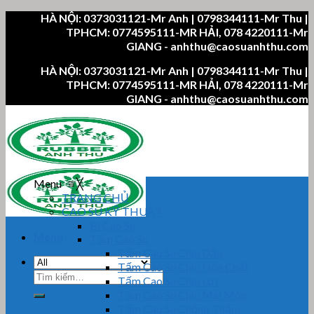
Skip
HÀ NỘI: 0373031121-Mr Anh | 0798344111-Mr Thu |
to
TPHCM: 0774595111-MR HẢI, 078 4220111-Mr
content
GIANG - anhthu@caosuanhthu.com
HÀ NỘI: 0373031121-Mr Anh | 0798344111-Mr Thu |
TPHCM: 0774595111-MR HẢI, 078 4220111-Mr
GIANG - anhthu@caosuanhthu.com
Menu
≡
╳
TRANG CHỦ
CAO SU KỸ THUẬT
Bi Cao Su
Menu
Tấm Cao Su
Tấm Cao Su Chịu Dầu
Tấm Cao Su Chịu Hóa Chất
Tìm
Tấm Cao Su Chịu Lực
kiếm:
Tấm Cao Su Chịu Mài Mòn
Tấm Cao Su Chống Thấm