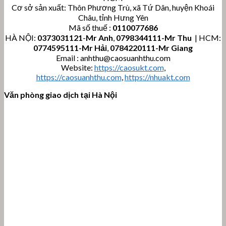
Cơ sở sản xuất: Thôn Phương Trù, xã Tứ Dân, huyện Khoái
Châu, tỉnh Hưng Yên
Mã số thuế :
0110077686
HÀ NỘI:
0373031121
-
Mr Anh
,
0798344111-Mr Thu
| HCM:
0774595111
-Mr Hải
,
0784220111-Mr Giang
Email : anhthu@caosuanhthu.com
Website:
https://caosukt.com
,
https://caosuanhthu.com
,
https://nhuakt.com
Văn phòng giao dịch tại Hà Nội