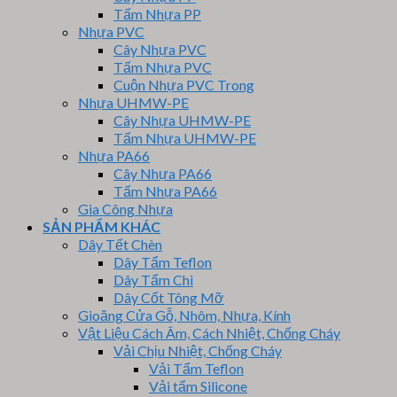
Tấm Nhựa PP
Nhựa PVC
Cây Nhựa PVC
Tấm Nhựa PVC
Cuộn Nhựa PVC Trong
Nhựa UHMW-PE
Cây Nhựa UHMW-PE
Tấm Nhựa UHMW-PE
Nhựa PA66
Cây Nhựa PA66
Tấm Nhựa PA66
Gia Công Nhựa
SẢN PHẨM KHÁC
Dây Tết Chèn
Dây Tẩm Teflon
Dây Tẩm Chì
Dây Cốt Tông Mỡ
Gioăng Cửa Gỗ, Nhôm, Nhựa, Kính
Vật Liệu Cách Âm, Cách Nhiệt, Chống Cháy
Vải Chịu Nhiệt, Chống Cháy
Vải Tẩm Teflon
Vải tẩm Silicone