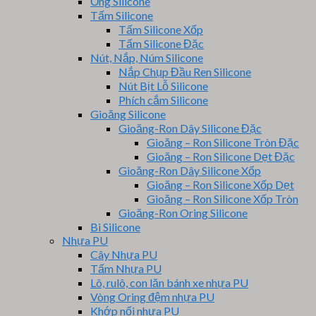
Ống Silicone
Tấm Silicone
Tấm Silicone Xốp
Tấm Silicone Đặc
Nút, Nắp, Núm Silicone
Nắp Chụp Đầu Ren Silicone
Nút Bịt Lỗ Silicone
Phích cắm Silicone
Gioăng Silicone
Gioăng-Ron Dây Silicone Đặc
Gioăng – Ron Silicone Tròn Đặc
Gioăng – Ron Silicone Dẹt Đặc
Gioăng-Ron Dây Silicone Xốp
Gioăng – Ron Silicone Xốp Dẹt
Gioăng – Ron Silicone Xốp Tròn
Gioăng-Ron Oring Silicone
Bi Silicone
Nhựa PU
Cây Nhựa PU
Tấm Nhựa PU
Lô, rulô, con lăn bánh xe nhựa PU
Vòng Oring đệm nhựa PU
Khớp nối nhựa PU