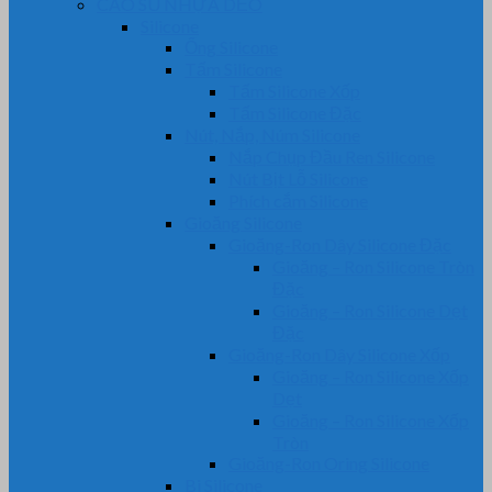
CAO SU NHỰA DẺO
Silicone
Ống Silicone
Tấm Silicone
Tấm Silicone Xốp
Tấm Silicone Đặc
Nút, Nắp, Núm Silicone
Nắp Chụp Đầu Ren Silicone
Nút Bịt Lỗ Silicone
Phích cắm Silicone
Gioăng Silicone
Gioăng-Ron Dây Silicone Đặc
Gioăng – Ron Silicone Tròn
Đặc
Gioăng – Ron Silicone Dẹt
Đặc
Gioăng-Ron Dây Silicone Xốp
Gioăng – Ron Silicone Xốp
Dẹt
Gioăng – Ron Silicone Xốp
Tròn
Gioăng-Ron Oring Silicone
Bi Silicone