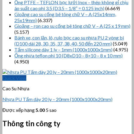
Ống PTFE – TEFLON bọc lưới Inox – thép không gỉ chịu
áp suất cao phi 3.5 (D3.5 – 1/8″ = 0.125 inch)
(6.669)
Gioăng cao su cống bê tông chữ V – A (25x14mm,
25x19mm)
(6.337)
Gioăng – ron cao su cống bê tông chữ V – A (25 x 19 mm)
(5.157)
Bánh xe, con lăn, lô, rulo bọc cao su nhựa PU 2 vòng bi
(D100 dài 28, 30, 35, 37, 38, 40, 50 đến 220 mm)
(5.049)
Tấm silicone dày 1 ly – 1mm (1000x1000x1mm)
(4.975)
Ống nhựa teflon phi 10 (D8xD10 – 8×10 – 8 x 10 mm)
(4.950)
Quick View
Cao Su Nhựa
Nhựa PU Tấm dày 20 ly – 20mm (1000x1000x20mm)
Được xếp hạng
5.00
5 sao
Thông tin công ty