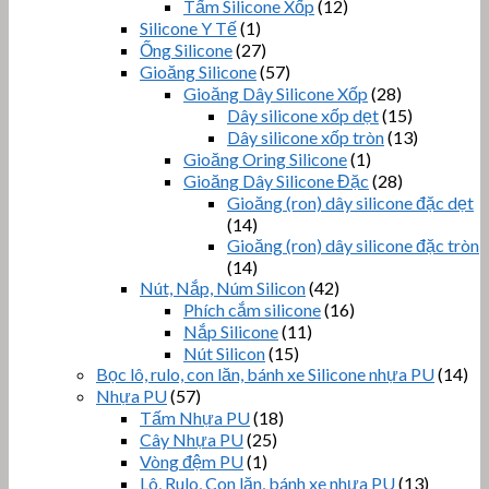
Tấm Silicone Xốp
(12)
Silicone Y Tế
(1)
Ống Silicone
(27)
Gioăng Silicone
(57)
Gioăng Dây Silicone Xốp
(28)
Dây silicone xốp dẹt
(15)
Dây silicone xốp tròn
(13)
Gioăng Oring Silicone
(1)
Gioăng Dây Silicone Đặc
(28)
Gioăng (ron) dây silicone đặc dẹt
(14)
Gioăng (ron) dây silicone đặc tròn
(14)
Nút, Nắp, Núm Silicon
(42)
Phích cắm silicone
(16)
Nắp Silicone
(11)
Nút Silicon
(15)
Bọc lô, rulo, con lăn, bánh xe Silicone nhựa PU
(14)
Nhựa PU
(57)
Tấm Nhựa PU
(18)
Cây Nhựa PU
(25)
Vòng đệm PU
(1)
Lô, Rulo, Con lăn, bánh xe nhựa PU
(13)