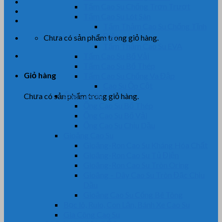
Tấm Cao Su Chống Trơn Trượt
Tấm Cao Su Lót Sàn
Tấm Thảm Cao Su Chống Tĩnh
Điện
Chưa có sản phẩm trong giỏ hàng.
Tấm Thảm Cao Su EVA
Tấm Cao Su Bố Vải
Tấm Cao Su Bố Thép
Giỏ hàng
Tấm Cao Su Chống Va Đập
Cao Su Ốp Cột
Ống Cao Su
Chưa có sản phẩm trong giỏ hàng.
Ống Cao Su Bố Thép
Ống Cao Su Bố Vải
Ống Cao Su Chịu Dầu
Gioăng Cao Su
Gioăng-Ron Cao Su Kháng Hóa Chất
Gioăng-Ron Cao Su Tủ Điện
Gioăng-Ron Cao Su Tròn Oring
Gioăng – Dây Cao Su Tròn Đặc Chịu
Dầu
Gioăng Cao Su Cống Bê Tông
Bọc lô, Rulo, Con Lăn, Bánh Xe Cao Su
Gia Công Cao Su