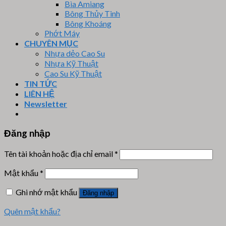
Bìa Amiang
Bông Thủy Tinh
Bông Khoáng
Phớt Máy
CHUYÊN MỤC
Nhựa dẻo Cao Su
Nhựa Kỹ Thuật
Cao Su Kỹ Thuật
TIN TỨC
LIÊN HỆ
Newsletter
Đăng nhập
Tên tài khoản hoặc địa chỉ email
*
Mật khẩu
*
Ghi nhớ mật khẩu
Đăng nhập
Quên mật khẩu?