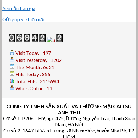
Yêu cầu báo giá
Gửi góp ý, khiếu nại
Visit Today : 497
Visit Yesterday : 1202
This Month : 6631
Hits Today : 856
Total Hits : 2115984
Who's Online : 13
CÔNG TY TNHH SẢN XUẤT VÀ THƯƠNG MẠI CAO SU
ANH THU
Cơ sở 1: P206 – H9, ngõ 475, Đường Nguyễn Trãi, Thanh Xuân
Nam, Hà Nội
Cơ sở 2: 1647 Lê Văn Lương, xã Nhơn Đức, huyện Nhà Bè, TP.
HCM