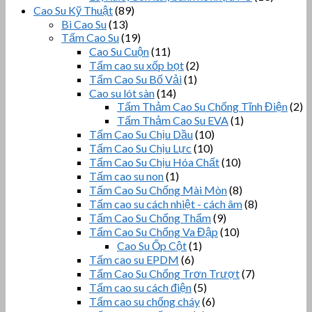
Cao Su Kỹ Thuật
(89)
Bi Cao Su
(13)
Tấm Cao Su
(19)
Cao Su Cuộn
(11)
Tấm cao su xốp bọt
(2)
Tấm Cao Su Bố Vải
(1)
Cao su lót sàn
(14)
Tấm Thảm Cao Su Chống Tĩnh Điện
(2)
Tấm Thảm Cao Su EVA
(1)
Tấm Cao Su Chịu Dầu
(10)
Tấm Cao Su Chịu Lực
(10)
Tấm Cao Su Chịu Hóa Chất
(10)
Tấm cao su non
(1)
Tấm Cao Su Chống Mài Mòn
(8)
Tấm cao su cách nhiệt - cách âm
(8)
Tấm Cao Su Chống Thấm
(9)
Tấm Cao Su Chống Va Đập
(10)
Cao Su Ốp Cột
(1)
Tấm cao su EPDM
(6)
Tấm Cao Su Chống Trơn Trượt
(7)
Tấm cao su cách điện
(5)
Tấm cao su chống cháy
(6)