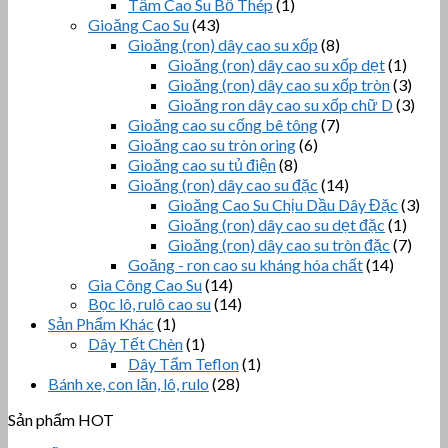
Tấm Cao Su Bố Thép
(1)
Gioăng Cao Su
(43)
Gioăng (ron) dây cao su xốp
(8)
Gioăng (ron) dây cao su xốp dẹt
(1)
Gioăng (ron) dây cao su xốp tròn
(3)
Gioăng ron dây cao su xốp chữ D
(3)
Gioăng cao su cống bê tông
(7)
Gioăng cao su tròn oring
(6)
Gioăng cao su tủ điện
(8)
Gioăng (ron) dây cao su đặc
(14)
Gioăng Cao Su Chịu Dầu Dây Đặc
(3)
Gioăng (ron) dây cao su dẹt đặc
(1)
Gioăng (ron) dây cao su tròn đặc
(7)
Goăng - ron cao su kháng hóa chất
(14)
Gia Công Cao Su
(14)
Bọc lô, rulô cao su
(14)
Sản Phẩm Khác
(1)
Dây Tết Chèn
(1)
Dây Tẩm Teflon
(1)
Bánh xe, con lăn, lô, rulo
(28)
Sản phẩm HOT