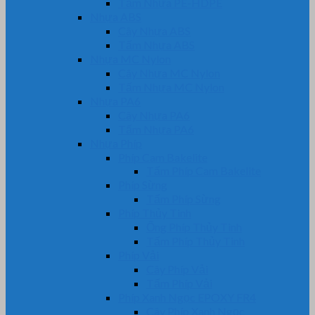
Tấm Nhựa PE-HDPE
Nhựa ABS
Cây Nhựa ABS
Tấm Nhựa ABS
Nhựa MC Nylon
Cây Nhựa MC Nylon
Tấm Nhựa MC Nylon
Nhựa PA6
Cây Nhựa PA6
Tấm Nhựa PA6
Nhựa Phíp
Phíp Cam Bakelite
Tấm Phíp Cam Bakelite
Phíp Sừng
Tấm Phíp Sừng
Phíp Thủy Tinh
Ống Phíp Thủy Tinh
Tấm Phíp Thủy Tinh
Phíp Vải
Cây Phíp Vải
Tấm Phíp Vải
Phíp Xanh Ngọc EPOXY FR4
Cây Phíp Xanh Ngọc