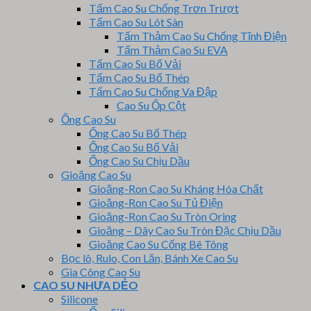
Tấm Cao Su Chống Trơn Trượt
Tấm Cao Su Lót Sàn
Tấm Thảm Cao Su Chống Tĩnh Điện
Tấm Thảm Cao Su EVA
Tấm Cao Su Bố Vải
Tấm Cao Su Bố Thép
Tấm Cao Su Chống Va Đập
Cao Su Ốp Cột
Ống Cao Su
Ống Cao Su Bố Thép
Ống Cao Su Bố Vải
Ống Cao Su Chịu Dầu
Gioăng Cao Su
Gioăng-Ron Cao Su Kháng Hóa Chất
Gioăng-Ron Cao Su Tủ Điện
Gioăng-Ron Cao Su Tròn Oring
Gioăng – Dây Cao Su Tròn Đặc Chịu Dầu
Gioăng Cao Su Cống Bê Tông
Bọc lô, Rulo, Con Lăn, Bánh Xe Cao Su
Gia Công Cao Su
CAO SU NHỰA DẺO
Silicone