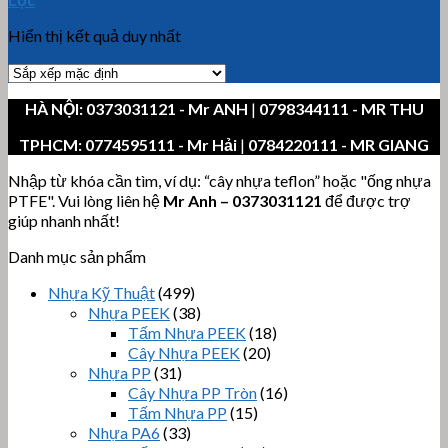
Hiển thị kết quả duy nhất
HÀ NỘI:
0373031121
- Mr ANH
|
0798344111 - MR THU
TPHCM:
0774595111
- Mr Hải
|
0784220111 - MR GIANG
Nhập từ khóa cần tìm, ví dụ: “cây nhựa teflon” hoặc "ống nhựa
PTFE". Vui lòng liên hệ
Mr Anh
–
0373031121
để được trợ
giúp nhanh nhất!
Danh mục sản phẩm
Nhựa Kỹ Thuật
(499)
Nhựa PEEK
(38)
Tấm Nhựa PEEK
(18)
Cây Nhựa PEEK
(20)
Nhựa PP
(31)
Cây Nhựa PP Tròn
(16)
Tấm Nhựa PP
(15)
Nhựa PA6
(33)