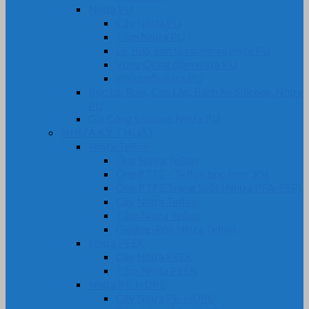
Nhựa PU
Cây Nhựa PU
Tấm Nhựa PU
Lô, rulô, con lăn bánh xe nhựa PU
Vòng Oring đệm nhựa PU
Khớp nối nhựa PU
Bọc Lô, Rulo, Con Lăn, Bánh Xe Silicone, Nhựa
PU
Gia Công Silicone, Nhựa PU
NHỰA KỸ THUẬT
Nhựa Teflon
Ống Nhựa Teflon
Ống PTFE – Teflon bọc Inox 304
Ống PTFE Trong Suốt (Nhựa PFA-FEP)
Cây Nhựa Teflon
Tấm Nhựa Teflon
Gioăng-Rôn Nhựa Teflon
Nhựa PEEK
Cây Nhựa PEEK
Tấm Nhựa PEEK
Nhựa PE-HDPE
Cây Nhựa PE-HDPE