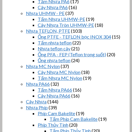
Tấm Nhựa PA6
(17)
Cây Nhựa PA6
(16)
Nhựa UHMW - PE
(37)
Tấm Nhựa UHMW-PE
(19)
Cây Nhựa Tròn UHMW-PE
(18)
Nhựa TEFLON, PTFE
(103)
Ống PTFE - TEFLON bọc INOX 304
(15)
Tấm nhựa teflon
(22)
Nhựa teflon cây
(21)
Ống PFA - FEP (Teflon trong suốt)
(20)
Ống nhựa teflon
(24)
Nhựa MC Nylon
(37)
Cây Nhựa MC Nylon
(18)
Tấm Nhựa MC Nylon
(19)
Nhựa PA66
(32)
Tấm Nhựa PA66
(16)
Cây Nhựa PA66
(16)
Cây Nhựa
(144)
Nhựa Phíp
(39)
Phíp Cam Bakelite
(19)
Tấm Phíp Cam Bakelite
(19)
Phíp Thủy Tinh
(20)
Tấm Phíp Thủy Tinh
(20)