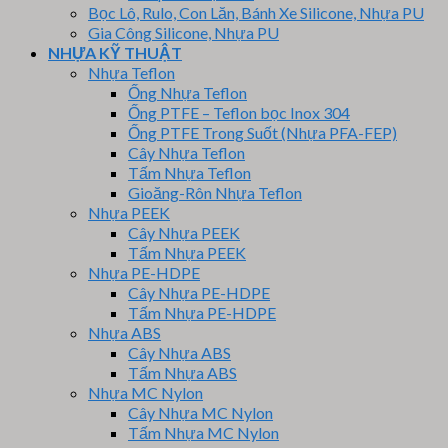
Bọc Lô, Rulo, Con Lăn, Bánh Xe Silicone, Nhựa PU
Gia Công Silicone, Nhựa PU
NHỰA KỸ THUẬT
Nhựa Teflon
Ống Nhựa Teflon
Ống PTFE – Teflon bọc Inox 304
Ống PTFE Trong Suốt (Nhựa PFA-FEP)
Cây Nhựa Teflon
Tấm Nhựa Teflon
Gioăng-Rôn Nhựa Teflon
Nhựa PEEK
Cây Nhựa PEEK
Tấm Nhựa PEEK
Nhựa PE-HDPE
Cây Nhựa PE-HDPE
Tấm Nhựa PE-HDPE
Nhựa ABS
Cây Nhựa ABS
Tấm Nhựa ABS
Nhựa MC Nylon
Cây Nhựa MC Nylon
Tấm Nhựa MC Nylon