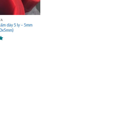
ỰA
ấm dày 5 ly – 5mm
00x5mm)