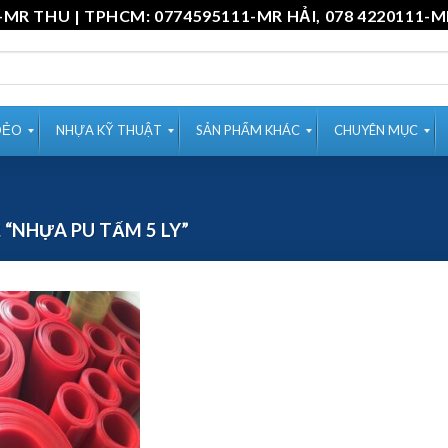
11-MR THU | TPHCM: 0774595111-MR HẢI, 078 4220
DẺO
NHỰA KỸ THUẬT
SẢN PHẨM KHÁC
CHUYÊN MỤC
“NHỰA PU TẤM 5 LY”