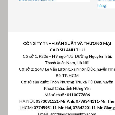
hàng
CÔNG TY TNHH SẢN XUẤT VÀ THƯƠNG MẠI
CAO SU ANH THU
Cơ sở 1: P206 – H9, ngõ 475, Đường Nguyễn Trãi,
Thanh Xuân Nam, Hà Nội
Cơ sở 2: 1647 Lê Văn Lương, xã Nhơn Đức, huyện Nh
Bè, TP. HCM
Cơ sở sản xuất: Thôn Phương Trù, xã Tứ Dân, huyện
Khoái Châu, tỉnh Hưng Yên
Mã số thuế :
0110077686
HÀ NỘI:
0373031121
-
Mr Anh
,
0798344111-Mr Th
| HCM:
0774595111
-Mr Hải
,
0784220111-Mr Giang
Email : anhthu@caosuanhthu.com