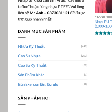
Nhập từ khóa cần tìm, ví dụ: “cây nhựa
teflon” hoặc "ống nhựa PTFE". Vui lòng
liên hệ
Mr Anh
–
0373031121
để được
CAO SU NH
trợ giúp nhanh nhất!
Nhựa PU T
(1000x10
DANH MỤC SẢN PHẨM
Được xếp
hạng
5.00
Nhựa Kỹ Thuật
(499)
5 sao
Cao Su Nhựa
(223)
Cao Su Kỹ Thuật
(89)
Sản Phẩm Khác
(1)
Bánh xe, con lăn, lô, rulo
(28)
SẢN PHẨM HOT