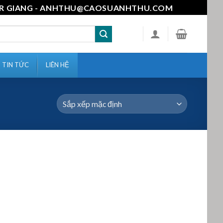
111-MR GIANG - ANHTHU@CAOSUANHTHU.COM
TIN TỨC
LIÊN HỆ