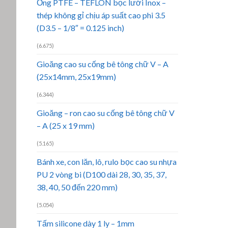
Ống PTFE – TEFLON bọc lưới Inox –
thép không gỉ chịu áp suất cao phi 3.5
(D3.5 – 1/8″ = 0.125 inch)
(6.675)
Gioăng cao su cống bê tông chữ V – A
(25x14mm, 25x19mm)
(6.344)
Gioăng – ron cao su cống bê tông chữ V
– A (25 x 19 mm)
(5.165)
Bánh xe, con lăn, lô, rulo bọc cao su nhựa
PU 2 vòng bi (D100 dài 28, 30, 35, 37,
38, 40, 50 đến 220 mm)
(5.054)
Tấm silicone dày 1 ly – 1mm