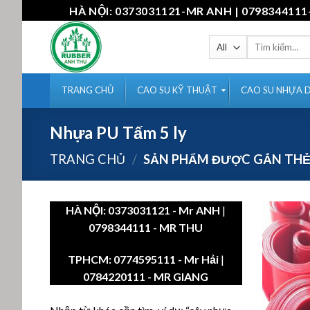
Skip
HÀ NỘI: 0373031121-MR ANH | 07983441
to
content
Tìm
kiếm:
TRANG CHỦ
CAO SU KỸ THUẬT
CAO SU NHỰA 
Nhựa PU Tấm 5 ly
TRANG CHỦ
/
SẢN PHẨM ĐƯỢC GẮN THẺ 
HÀ NỘI:
0373031121
- Mr ANH
|
0798344111 - MR THU
TPHCM:
0774595111
- Mr Hải
|
0784220111 - MR GIANG