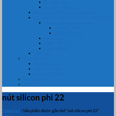
Dây Tẩm Chì
Dây Cốt Tông Mỡ
Gioăng Cửa Gỗ, Nhôm, Nhựa, Kính
Vật Liệu Cách Âm, Cách Nhiệt, Chống Cháy
Vải Chịu Nhiệt, Chống Cháy
Vải Tẩm Teflon
Vải tẩm Silicone
Bìa Amiang
Bông Thủy Tinh
Bông Khoáng
Phớt Máy
CHUYÊN MỤC
Nhựa dẻo Cao Su
Nhựa Kỹ Thuật
Cao Su Kỹ Thuật
TIN TỨC
LIÊN HỆ
nút silicon phi 22
Trang chủ
/
Sản phẩm được gắn thẻ “nút silicon phi 22”
Lọc