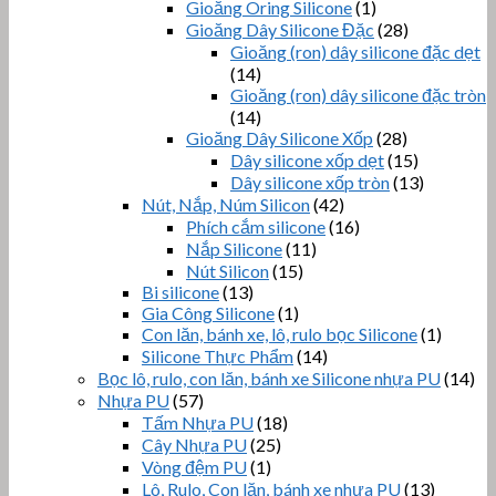
Gioăng Oring Silicone
(1)
Gioăng Dây Silicone Đặc
(28)
Gioăng (ron) dây silicone đặc dẹt
(14)
Gioăng (ron) dây silicone đặc tròn
(14)
Gioăng Dây Silicone Xốp
(28)
Dây silicone xốp dẹt
(15)
Dây silicone xốp tròn
(13)
Nút, Nắp, Núm Silicon
(42)
Phích cắm silicone
(16)
Nắp Silicone
(11)
Nút Silicon
(15)
Bi silicone
(13)
Gia Công Silicone
(1)
Con lăn, bánh xe, lô, rulo bọc Silicone
(1)
Silicone Thực Phẩm
(14)
Bọc lô, rulo, con lăn, bánh xe Silicone nhựa PU
(14)
Nhựa PU
(57)
Tấm Nhựa PU
(18)
Cây Nhựa PU
(25)
Vòng đệm PU
(1)
Lô, Rulo, Con lăn, bánh xe nhựa PU
(13)