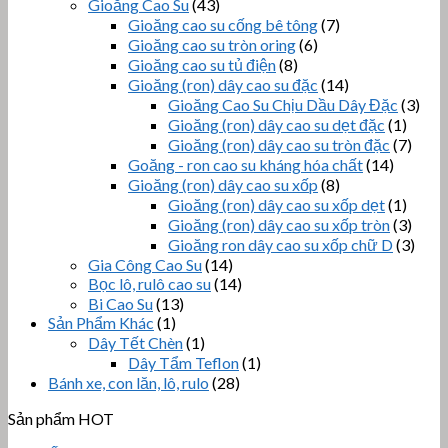
Gioăng Cao Su
(43)
Gioăng cao su cống bê tông
(7)
Gioăng cao su tròn oring
(6)
Gioăng cao su tủ điện
(8)
Gioăng (ron) dây cao su đặc
(14)
Gioăng Cao Su Chịu Dầu Dây Đặc
(3)
Gioăng (ron) dây cao su dẹt đặc
(1)
Gioăng (ron) dây cao su tròn đặc
(7)
Goăng - ron cao su kháng hóa chất
(14)
Gioăng (ron) dây cao su xốp
(8)
Gioăng (ron) dây cao su xốp dẹt
(1)
Gioăng (ron) dây cao su xốp tròn
(3)
Gioăng ron dây cao su xốp chữ D
(3)
Gia Công Cao Su
(14)
Bọc lô, rulô cao su
(14)
Bi Cao Su
(13)
Sản Phẩm Khác
(1)
Dây Tết Chèn
(1)
Dây Tẩm Teflon
(1)
Bánh xe, con lăn, lô, rulo
(28)
Sản phẩm HOT