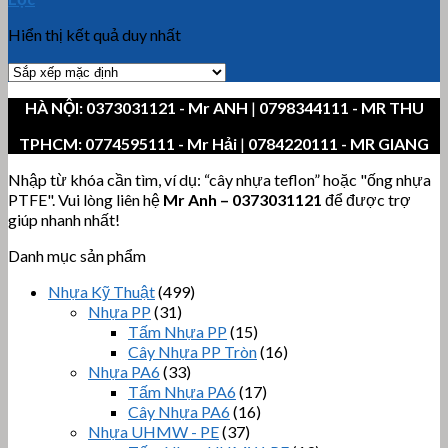
Hiển thị kết quả duy nhất
HÀ NỘI:
0373031121
- Mr ANH
|
0798344111 - MR THU
TPHCM:
0774595111
- Mr Hải
|
0784220111 - MR GIANG
Nhập từ khóa cần tìm, ví dụ: “cây nhựa teflon” hoặc "ống nhựa
PTFE". Vui lòng liên hệ
Mr Anh
–
0373031121
để được trợ
giúp nhanh nhất!
Danh mục sản phẩm
Nhựa Kỹ Thuật
(499)
Nhựa PP
(31)
Tấm Nhựa PP
(15)
Cây Nhựa PP Tròn
(16)
Nhựa PA6
(33)
Tấm Nhựa PA6
(17)
Cây Nhựa PA6
(16)
Nhựa UHMW - PE
(37)