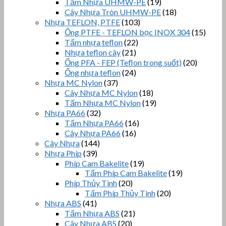
Tấm Nhựa UHMW-PE
(19)
Cây Nhựa Tròn UHMW-PE
(18)
Nhựa TEFLON, PTFE
(103)
Ống PTFE - TEFLON bọc INOX 304
(15)
Tấm nhựa teflon
(22)
Nhựa teflon cây
(21)
Ống PFA - FEP (Teflon trong suốt)
(20)
Ống nhựa teflon
(24)
Nhựa MC Nylon
(37)
Cây Nhựa MC Nylon
(18)
Tấm Nhựa MC Nylon
(19)
Nhựa PA66
(32)
Tấm Nhựa PA66
(16)
Cây Nhựa PA66
(16)
Cây Nhựa
(144)
Nhựa Phíp
(39)
Phíp Cam Bakelite
(19)
Tấm Phíp Cam Bakelite
(19)
Phíp Thủy Tinh
(20)
Tấm Phíp Thủy Tinh
(20)
Nhựa ABS
(41)
Tấm Nhựa ABS
(21)
Cây Nhựa ABS
(20)