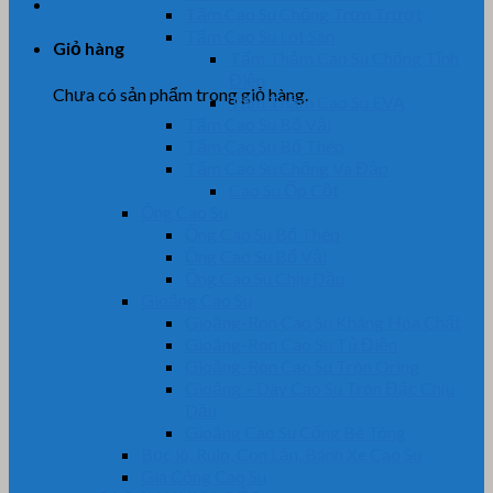
Tấm Cao Su Chống Trơn Trượt
Tấm Cao Su Lót Sàn
Giỏ hàng
Tấm Thảm Cao Su Chống Tĩnh
Điện
Chưa có sản phẩm trong giỏ hàng.
Tấm Thảm Cao Su EVA
Tấm Cao Su Bố Vải
Tấm Cao Su Bố Thép
Tấm Cao Su Chống Va Đập
Cao Su Ốp Cột
Ống Cao Su
Ống Cao Su Bố Thép
Ống Cao Su Bố Vải
Ống Cao Su Chịu Dầu
Gioăng Cao Su
Gioăng-Ron Cao Su Kháng Hóa Chất
Gioăng-Ron Cao Su Tủ Điện
Gioăng-Ron Cao Su Tròn Oring
Gioăng – Dây Cao Su Tròn Đặc Chịu
Dầu
Gioăng Cao Su Cống Bê Tông
Bọc lô, Rulo, Con Lăn, Bánh Xe Cao Su
Gia Công Cao Su