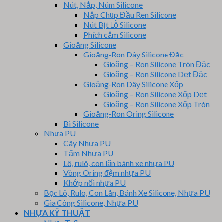
Nút, Nắp, Núm Silicone
Nắp Chụp Đầu Ren Silicone
Nút Bịt Lỗ Silicone
Phích cắm Silicone
Gioăng Silicone
Gioăng-Ron Dây Silicone Đặc
Gioăng – Ron Silicone Tròn Đặc
Gioăng – Ron Silicone Dẹt Đặc
Gioăng-Ron Dây Silicone Xốp
Gioăng – Ron Silicone Xốp Dẹt
Gioăng – Ron Silicone Xốp Tròn
Gioăng-Ron Oring Silicone
Bi Silicone
Nhựa PU
Cây Nhựa PU
Tấm Nhựa PU
Lô, rulô, con lăn bánh xe nhựa PU
Vòng Oring đệm nhựa PU
Khớp nối nhựa PU
Bọc Lô, Rulo, Con Lăn, Bánh Xe Silicone, Nhựa PU
Gia Công Silicone, Nhựa PU
NHỰA KỸ THUẬT