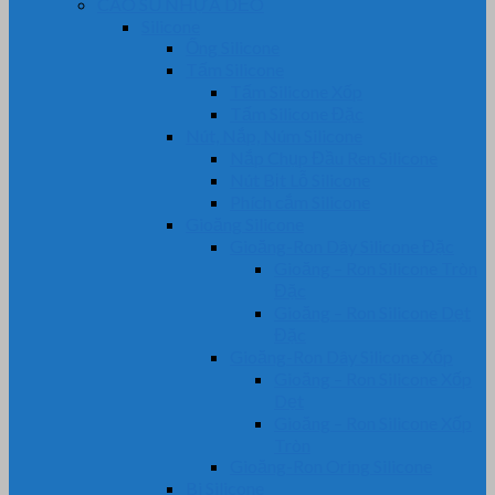
CAO SU NHỰA DẺO
Silicone
Ống Silicone
Tấm Silicone
Tấm Silicone Xốp
Tấm Silicone Đặc
Nút, Nắp, Núm Silicone
Nắp Chụp Đầu Ren Silicone
Nút Bịt Lỗ Silicone
Phích cắm Silicone
Gioăng Silicone
Gioăng-Ron Dây Silicone Đặc
Gioăng – Ron Silicone Tròn
Đặc
Gioăng – Ron Silicone Dẹt
Đặc
Gioăng-Ron Dây Silicone Xốp
Gioăng – Ron Silicone Xốp
Dẹt
Gioăng – Ron Silicone Xốp
Tròn
Gioăng-Ron Oring Silicone
Bi Silicone