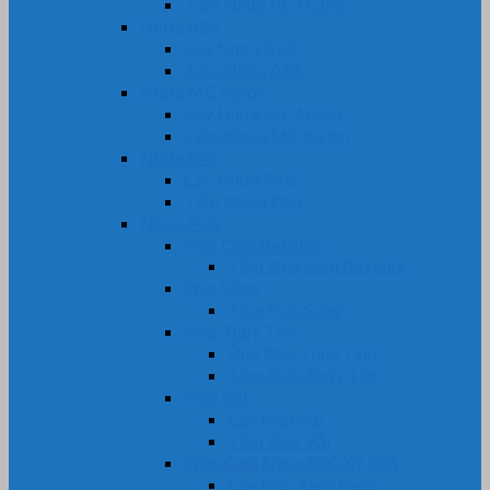
Tấm Nhựa PE-HDPE
Nhựa ABS
Cây Nhựa ABS
Tấm Nhựa ABS
Nhựa MC Nylon
Cây Nhựa MC Nylon
Tấm Nhựa MC Nylon
Nhựa PA6
Cây Nhựa PA6
Tấm Nhựa PA6
Nhựa Phíp
Phíp Cam Bakelite
Tấm Phíp Cam Bakelite
Phíp Sừng
Tấm Phíp Sừng
Phíp Thủy Tinh
Ống Phíp Thủy Tinh
Tấm Phíp Thủy Tinh
Phíp Vải
Cây Phíp Vải
Tấm Phíp Vải
Phíp Xanh Ngọc EPOXY FR4
Cây Phíp Xanh Ngọc