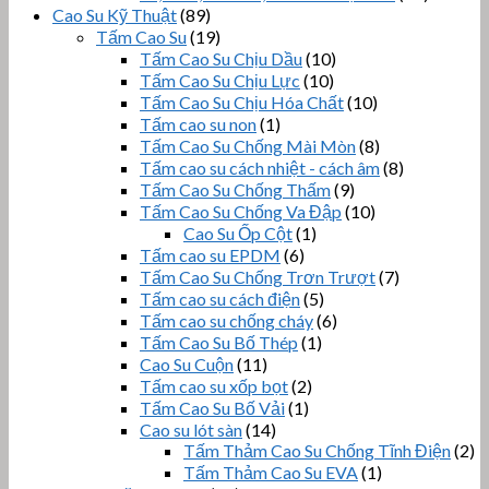
Cao Su Kỹ Thuật
(89)
Tấm Cao Su
(19)
Tấm Cao Su Chịu Dầu
(10)
Tấm Cao Su Chịu Lực
(10)
Tấm Cao Su Chịu Hóa Chất
(10)
Tấm cao su non
(1)
Tấm Cao Su Chống Mài Mòn
(8)
Tấm cao su cách nhiệt - cách âm
(8)
Tấm Cao Su Chống Thấm
(9)
Tấm Cao Su Chống Va Đập
(10)
Cao Su Ốp Cột
(1)
Tấm cao su EPDM
(6)
Tấm Cao Su Chống Trơn Trượt
(7)
Tấm cao su cách điện
(5)
Tấm cao su chống cháy
(6)
Tấm Cao Su Bố Thép
(1)
Cao Su Cuộn
(11)
Tấm cao su xốp bọt
(2)
Tấm Cao Su Bố Vải
(1)
Cao su lót sàn
(14)
Tấm Thảm Cao Su Chống Tĩnh Điện
(2)
Tấm Thảm Cao Su EVA
(1)