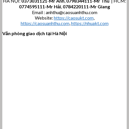
HÀ NỘI:
0373031121
-
Mr Anh
,
0798344111-Mr Thu
| HCM:
0774595111
-Mr Hải
,
0784220111-Mr Giang
Email : anhthu@caosuanhthu.com
Website:
https://caosukt.com
,
https://caosuanhthu.com
,
https://nhuakt.com
Văn phòng giao dịch tại Hà Nội