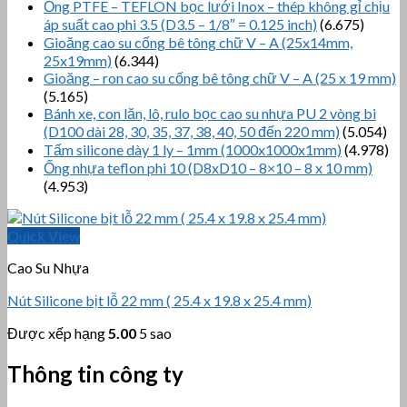
Ống PTFE – TEFLON bọc lưới Inox – thép không gỉ chịu
áp suất cao phi 3.5 (D3.5 – 1/8″ = 0.125 inch)
(6.675)
Gioăng cao su cống bê tông chữ V – A (25x14mm,
25x19mm)
(6.344)
Gioăng – ron cao su cống bê tông chữ V – A (25 x 19 mm)
(5.165)
Bánh xe, con lăn, lô, rulo bọc cao su nhựa PU 2 vòng bi
(D100 dài 28, 30, 35, 37, 38, 40, 50 đến 220 mm)
(5.054)
Tấm silicone dày 1 ly – 1mm (1000x1000x1mm)
(4.978)
Ống nhựa teflon phi 10 (D8xD10 – 8×10 – 8 x 10 mm)
(4.953)
Quick View
Cao Su Nhựa
Nút Silicone bịt lỗ 22 mm ( 25.4 x 19.8 x 25.4 mm)
Được xếp hạng
5.00
5 sao
Thông tin công ty