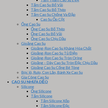
Tấm Cao Su Bố Vải
Tấm Cao Su Bố Thép
Tấm Cao Su Chống Va Đập
Cao Su Ốp Cột
Ống Cao Su
Ống Cao Su Bố Thép
Ống Cao Su Bố Vải
Ống Cao Su Chịu Dầu
Gioăng Cao Su
Gioăng-Ron Cao Su Kháng Hóa Chất
Gioăng-Ron Cao Su Tủ Điện
Gioăng-Ron Cao Su Tròn Oring
Gioăng – Dây Cao Su Tròn Đặc Chịu Dầu
Gioăng Cao Su Cống Bê Tông
Bọc lô, Rulo, Con Lăn, Bánh Xe Cao Su
Gia Công Cao Su
CAO SU NHỰA DẺO
Silicone
Ống Silicone
Tấm Silicone
Tấm Silicone Xốp
Tấm Silicone Đặc