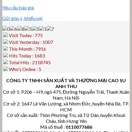
Yêu cầu báo giá
Gửi góp ý, khiếu nại
Visit Today : 775
Visit Yesterday : 1007
This Month : 7916
Hits Today : 1683
Total Hits : 2118745
Who's Online : 5
CÔNG TY TNHH SẢN XUẤT VÀ THƯƠNG MẠI CAO SU
ANH THU
Cơ sở 1: P206 – H9, ngõ 475, Đường Nguyễn Trãi, Thanh Xuân
Nam, Hà Nội
Cơ sở 2: 1647 Lê Văn Lương, xã Nhơn Đức, huyện Nhà Bè, TP.
HCM
Cơ sở sản xuất: Thôn Phương Trù, xã Tứ Dân, huyện Khoái
Châu, tỉnh Hưng Yên
Mã số thuế :
0110077686