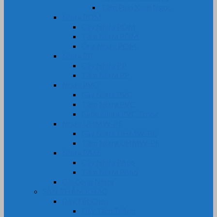
Tấm Phíp Xanh Ngọc
Nhựa POM
Cây Nhựa POM
Tấm Nhựa POM
Ống Nhựa POM
Nhựa PP
Cây Nhựa PP
Tấm Nhựa PP
Nhựa PVC
Cây Nhựa PVC
Tấm Nhựa PVC
Cuộn Nhựa PVC Trong
Nhựa UHMW-PE
Cây Nhựa UHMW-PE
Tấm Nhựa UHMW-PE
Nhựa PA66
Cây Nhựa PA66
Tấm Nhựa PA66
Gia Công Nhựa
SẢN PHẨM KHÁC
Dây Tết Chèn
Dây Tẩm Teflon