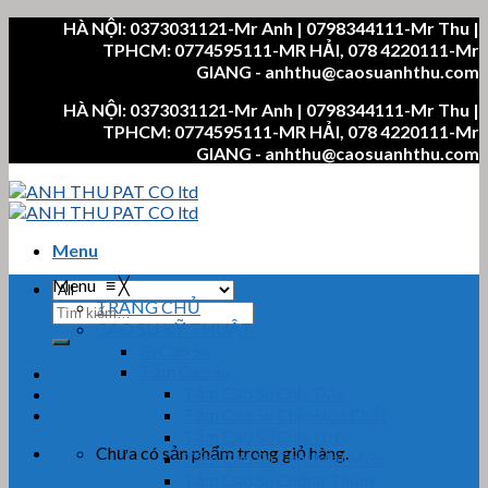
Skip
HÀ NỘI: 0373031121-Mr Anh | 0798344111-Mr Thu |
to
TPHCM: 0774595111-MR HẢI, 078 4220111-Mr
content
GIANG - anhthu@caosuanhthu.com
HÀ NỘI: 0373031121-Mr Anh | 0798344111-Mr Thu |
TPHCM: 0774595111-MR HẢI, 078 4220111-Mr
GIANG - anhthu@caosuanhthu.com
Menu
Menu
≡
╳
TRANG CHỦ
Tìm
CAO SU KỸ THUẬT
kiếm:
Bi Cao Su
Tấm Cao Su
Tấm Cao Su Chịu Dầu
Tấm Cao Su Chịu Hóa Chất
Tấm Cao Su Chịu Lực
Chưa có sản phẩm trong giỏ hàng.
Tấm Cao Su Chịu Mài Mòn
Tấm Cao Su Chống Thấm