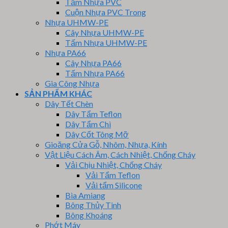
Tấm Nhựa PVC
Cuộn Nhựa PVC Trong
Nhựa UHMW-PE
Cây Nhựa UHMW-PE
Tấm Nhựa UHMW-PE
Nhựa PA66
Cây Nhựa PA66
Tấm Nhựa PA66
Gia Công Nhựa
SẢN PHẨM KHÁC
Dây Tết Chèn
Dây Tẩm Teflon
Dây Tẩm Chì
Dây Cốt Tông Mỡ
Gioăng Cửa Gỗ, Nhôm, Nhựa, Kính
Vật Liệu Cách Âm, Cách Nhiệt, Chống Cháy
Vải Chịu Nhiệt, Chống Cháy
Vải Tẩm Teflon
Vải tẩm Silicone
Bìa Amiang
Bông Thủy Tinh
Bông Khoáng
Phớt Máy