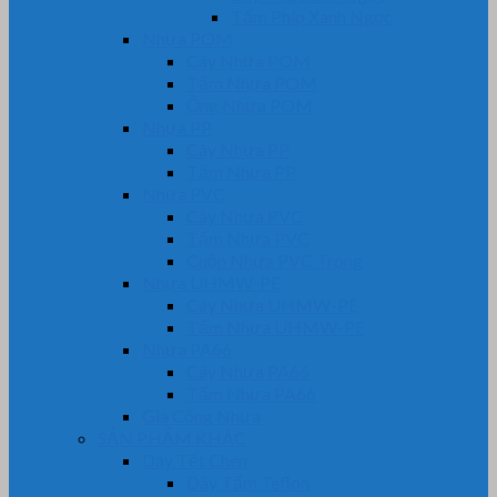
Tấm Phíp Xanh Ngọc
Nhựa POM
Cây Nhựa POM
Tấm Nhựa POM
Ống Nhựa POM
Nhựa PP
Cây Nhựa PP
Tấm Nhựa PP
Nhựa PVC
Cây Nhựa PVC
Tấm Nhựa PVC
Cuộn Nhựa PVC Trong
Nhựa UHMW-PE
Cây Nhựa UHMW-PE
Tấm Nhựa UHMW-PE
Nhựa PA66
Cây Nhựa PA66
Tấm Nhựa PA66
Gia Công Nhựa
SẢN PHẨM KHÁC
Dây Tết Chèn
Dây Tẩm Teflon