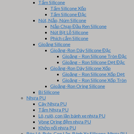
Tấm Silicone
Tấm Silicone Xốp
Tấm Silicone Đặc
Nút, Nắp, Núm Silicone
Nắp Chụp Đầu Ren Silicone
Nút Bịt Lỗ Silicone
Phích cắm Silicone
Gioăng Silicone
Gioăng-Ron Dây Silicone Đặc
Gioăng – Ron Silicone Tròn Đặc
Gioăng – Ron Silicone Dẹt Đặc
Gioăng-Ron Dây Silicone Xốp
Gioăng – Ron Silicone Xốp Dẹt
Gioăng – Ron Silicone Xốp Tròn
Gioăng-Ron Oring Silicone
Bi Silicone
Nhựa PU
Cây Nhựa PU
Tấm Nhựa PU
Lô, rulô, con lăn bánh xe nhựa PU
Vòng Oring đệm nhựa PU
Khớp nối nhựa PU
Bọc Lô, Rulo, Con Lăn, Bánh Xe Silicone, Nhựa PU