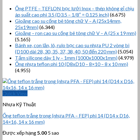
Ống PTFE – TEFLON bọc lưới Inox – thép không gỉ chịu
áp suất cao phi 3.5 (D3.5 – 1/8″ = 0.125 inch)
(6.675)
Gioăng cao su cống bê tông chữ V – A (25x14mm,
25x19mm)
(6.344)
Gioăng – ron cao su cống bê tông chữ V – A (25 x 19 mm)
(5.165)
Bánh xe, con lăn, lô, rulo bọc cao su nhựa PU 2 vòng bi
(D100 dài 28, 30, 35, 37, 38, 40, 50 đến 220 mm)
(5.054)
Tấm silicone dày 1 ly – 1mm (1000x1000x1mm)
(4.979)
Ống nhựa teflon phi 10 (D8xD10 – 8×10 – 8 x 10 mm)
(4.955)
Quick View
Nhựa Kỹ Thuật
Ống teflon trắng trong (nhựa PFA – FEP) phi 14 (D14 x D16,
14×16, 14 x 16 mm)
Được xếp hạng
5.00
5 sao