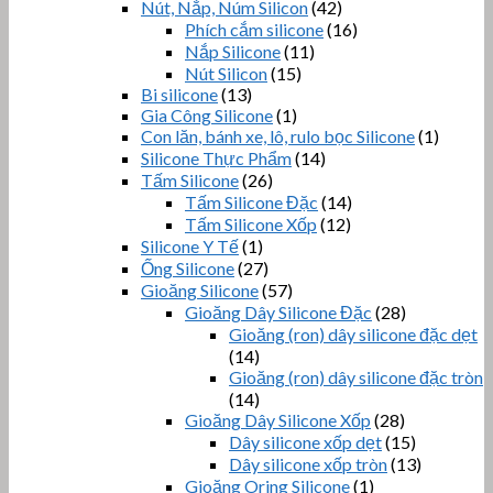
Nút, Nắp, Núm Silicon
(42)
Phích cắm silicone
(16)
Nắp Silicone
(11)
Nút Silicon
(15)
Bi silicone
(13)
Gia Công Silicone
(1)
Con lăn, bánh xe, lô, rulo bọc Silicone
(1)
Silicone Thực Phẩm
(14)
Tấm Silicone
(26)
Tấm Silicone Đặc
(14)
Tấm Silicone Xốp
(12)
Silicone Y Tế
(1)
Ống Silicone
(27)
Gioăng Silicone
(57)
Gioăng Dây Silicone Đặc
(28)
Gioăng (ron) dây silicone đặc dẹt
(14)
Gioăng (ron) dây silicone đặc tròn
(14)
Gioăng Dây Silicone Xốp
(28)
Dây silicone xốp dẹt
(15)
Dây silicone xốp tròn
(13)
Gioăng Oring Silicone
(1)