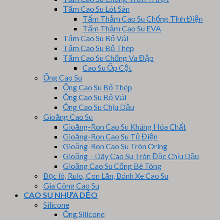
Tấm Cao Su Lót Sàn
Tấm Thảm Cao Su Chống Tĩnh Điện
Tấm Thảm Cao Su EVA
Tấm Cao Su Bố Vải
Tấm Cao Su Bố Thép
Tấm Cao Su Chống Va Đập
Cao Su Ốp Cột
Ống Cao Su
Ống Cao Su Bố Thép
Ống Cao Su Bố Vải
Ống Cao Su Chịu Dầu
Gioăng Cao Su
Gioăng-Ron Cao Su Kháng Hóa Chất
Gioăng-Ron Cao Su Tủ Điện
Gioăng-Ron Cao Su Tròn Oring
Gioăng – Dây Cao Su Tròn Đặc Chịu Dầu
Gioăng Cao Su Cống Bê Tông
Bọc lô, Rulo, Con Lăn, Bánh Xe Cao Su
Gia Công Cao Su
CAO SU NHỰA DẺO
Silicone
Ống Silicone