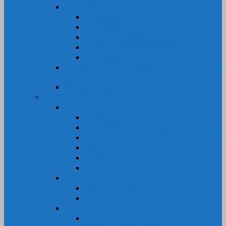
Nhựa PU
Cây Nhựa PU
Tấm Nhựa PU
Lô, rulô, con lăn bánh xe nhựa PU
Vòng Oring đệm nhựa PU
Khớp nối nhựa PU
Bọc Lô, Rulo, Con Lăn, Bánh Xe Silicone, Nhựa
PU
Gia Công Silicone, Nhựa PU
NHỰA KỸ THUẬT
Nhựa Teflon
Ống Nhựa Teflon
Ống PTFE – Teflon bọc Inox 304
Ống PTFE Trong Suốt (Nhựa PFA-FEP)
Cây Nhựa Teflon
Tấm Nhựa Teflon
Gioăng-Rôn Nhựa Teflon
Nhựa PEEK
Cây Nhựa PEEK
Tấm Nhựa PEEK
Nhựa PE-HDPE
Cây Nhựa PE-HDPE