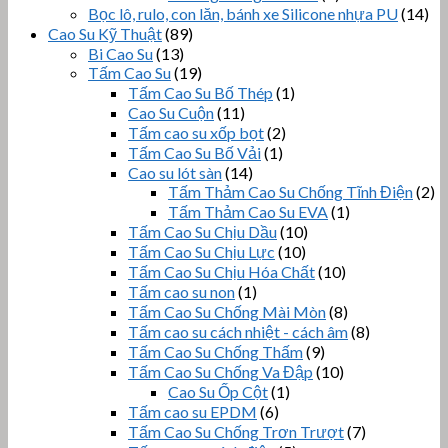
Bọc lô, rulo, con lăn, bánh xe Silicone nhựa PU
(14)
Cao Su Kỹ Thuật
(89)
Bi Cao Su
(13)
Tấm Cao Su
(19)
Tấm Cao Su Bố Thép
(1)
Cao Su Cuộn
(11)
Tấm cao su xốp bọt
(2)
Tấm Cao Su Bố Vải
(1)
Cao su lót sàn
(14)
Tấm Thảm Cao Su Chống Tĩnh Điện
(2)
Tấm Thảm Cao Su EVA
(1)
Tấm Cao Su Chịu Dầu
(10)
Tấm Cao Su Chịu Lực
(10)
Tấm Cao Su Chịu Hóa Chất
(10)
Tấm cao su non
(1)
Tấm Cao Su Chống Mài Mòn
(8)
Tấm cao su cách nhiệt - cách âm
(8)
Tấm Cao Su Chống Thấm
(9)
Tấm Cao Su Chống Va Đập
(10)
Cao Su Ốp Cột
(1)
Tấm cao su EPDM
(6)
Tấm Cao Su Chống Trơn Trượt
(7)