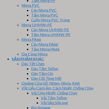
Tấm Nhựa PP
Nhựa PVC
Cây Nhựa PVC
Tấm Nhựa PVC
Cuộn Nhựa PVC Trong
Nhựa UHMW-PE
Cây Nhựa UHMW-PE
Tấm Nhựa UHMW-PE
Nhựa PA66
Cây Nhựa PA66
Tấm Nhựa PA66
Gia Công Nhựa
SẢN PHẨM KHÁC
Dây Tết Chèn
Dây Tẩm Teflon
Dây Tẩm Chì
Dây Cốt Tông Mỡ
Gioăng Cửa Gỗ, Nhôm, Nhựa, Kính
Vật Liệu Cách Âm, Cách Nhiệt, Chống Cháy
Vải Chịu Nhiệt, Chống Cháy
Vải Tẩm Teflon
Vải tẩm Silicone
Bìa Amiang