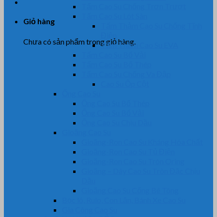
Tấm Cao Su Chống Trơn Trượt
Tấm Cao Su Lót Sàn
Giỏ hàng
Tấm Thảm Cao Su Chống Tĩnh
Điện
Chưa có sản phẩm trong giỏ hàng.
Tấm Thảm Cao Su EVA
Tấm Cao Su Bố Vải
Tấm Cao Su Bố Thép
Tấm Cao Su Chống Va Đập
Cao Su Ốp Cột
Ống Cao Su
Ống Cao Su Bố Thép
Ống Cao Su Bố Vải
Ống Cao Su Chịu Dầu
Gioăng Cao Su
Gioăng-Ron Cao Su Kháng Hóa Chất
Gioăng-Ron Cao Su Tủ Điện
Gioăng-Ron Cao Su Tròn Oring
Gioăng – Dây Cao Su Tròn Đặc Chịu
Dầu
Gioăng Cao Su Cống Bê Tông
Bọc lô, Rulo, Con Lăn, Bánh Xe Cao Su
Gia Công Cao Su