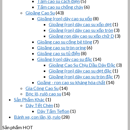
Tấm cao su cách điện
(5)
Tấm cao su chống cháy
(6)
Gioăng Cao Su
(43)
Gioăng (ron) dây cao su xốp
(8)
Gioăng (ron) dây cao su xốp dẹt
(1)
Gioăng (ron) dây cao su xốp tròn
(3)
Gioăng ron dây cao su xốp chữ D
(3)
Gioăng cao su cống bê tông
(7)
Gioăng cao su tròn oring
(6)
Gioăng cao su tủ điện
(8)
Gioăng (ron) dây cao su đặc
(14)
Gioăng Cao Su Chịu Dầu Dây Đặc
(3)
Gioăng (ron) dây cao su dẹt đặc
(1)
Gioăng (ron) dây cao su tròn đặc
(7)
Goăng - ron cao su kháng hóa chất
(14)
Gia Công Cao Su
(14)
Bọc lô, rulô cao su
(14)
Sản Phẩm Khác
(1)
Dây Tết Chèn
(1)
Dây Tẩm Teflon
(1)
Bánh xe, con lăn, lô, rulo
(28)
Sản phẩm HOT