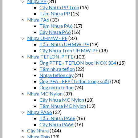
Nhựa PP
(31)
Cây Nhựa PP Tròn
(16)
Tấm Nhựa PP
(15)
Nhựa PA6
(33)
Tấm Nhựa PA6
(17)
Cây Nhựa PA6
(16)
Nhựa UHMW - PE
(37)
Tấm Nhựa UHMW-PE
(19)
Cây Nhựa Tròn UHMW-PE
(18)
Nhựa TEFLON, PTFE
(103)
Ống PTFE - TEFLON bọc INOX 304
(15)
Tấm nhựa teflon
(22)
Nhựa teflon cây
(21)
Ống PFA - FEP (Teflon trong suốt)
(20)
Ống nhựa teflon
(24)
Nhựa MC Nylon
(37)
Cây Nhựa MC Nylon
(18)
Tấm Nhựa MC Nylon
(19)
Nhựa PA66
(32)
Tấm Nhựa PA66
(16)
Cây Nhựa PA66
(16)
Cây Nhựa
(144)
Nhựa Phíp
(39)