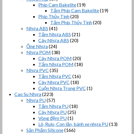
Phíp Cam Bakelite
(19)
Tấm Phíp Cam Bakelite
(19)
Phíp Thủy Tinh
(20)
Tấm Phíp Thủy Tinh
(20)
Nhựa ABS
(41)
Tấm Nhựa ABS
(21)
Cây Nhựa ABS
(20)
Ống Nhựa
(24)
Nhựa POM
(38)
Cây Nhựa POM
(20)
Tấm Nhựa POM
(18)
Nhựa PVC
(35)
Tấm Nhựa PVC
(16)
Cây Nhựa PVC
(18)
Cuộn Nhựa Trong PVC
(1)
Cao Su Nhựa
(223)
Nhựa PU
(57)
Tấm Nhựa PU
(18)
Cây Nhựa PU
(25)
Vòng đệm PU
(1)
Lô, Rulo, Con lăn, bánh xe nhựa PU
(13)
Sản Phẩm Silicone
(166)