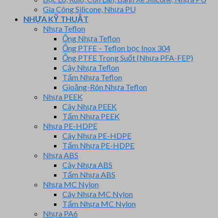
Gia Công Silicone, Nhựa PU
NHỰA KỸ THUẬT
Nhựa Teflon
Ống Nhựa Teflon
Ống PTFE – Teflon bọc Inox 304
Ống PTFE Trong Suốt (Nhựa PFA-FEP)
Cây Nhựa Teflon
Tấm Nhựa Teflon
Gioăng-Rôn Nhựa Teflon
Nhựa PEEK
Cây Nhựa PEEK
Tấm Nhựa PEEK
Nhựa PE-HDPE
Cây Nhựa PE-HDPE
Tấm Nhựa PE-HDPE
Nhựa ABS
Cây Nhựa ABS
Tấm Nhựa ABS
Nhựa MC Nylon
Cây Nhựa MC Nylon
Tấm Nhựa MC Nylon
Nhựa PA6