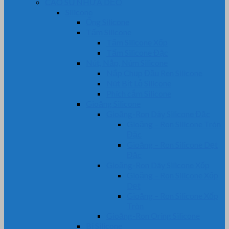
CAO SU NHỰA DẺO
Silicone
Ống Silicone
Tấm Silicone
Tấm Silicone Xốp
Tấm Silicone Đặc
Nút, Nắp, Núm Silicone
Nắp Chụp Đầu Ren Silicone
Nút Bịt Lỗ Silicone
Phích cắm Silicone
Gioăng Silicone
Gioăng-Ron Dây Silicone Đặc
Gioăng – Ron Silicone Tròn
Đặc
Gioăng – Ron Silicone Dẹt
Đặc
Gioăng-Ron Dây Silicone Xốp
Gioăng – Ron Silicone Xốp
Dẹt
Gioăng – Ron Silicone Xốp
Tròn
Gioăng-Ron Oring Silicone
Bi Silicone