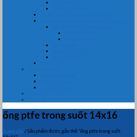
Dây Tẩm Chì
Dây Cốt Tông Mỡ
Gioăng Cửa Gỗ, Nhôm, Nhựa, Kính
Vật Liệu Cách Âm, Cách Nhiệt, Chống Cháy
Vải Chịu Nhiệt, Chống Cháy
Vải Tẩm Teflon
Vải tẩm Silicone
Bìa Amiang
Bông Thủy Tinh
Bông Khoáng
Phớt Máy
CHUYÊN MỤC
Nhựa dẻo Cao Su
Nhựa Kỹ Thuật
Cao Su Kỹ Thuật
TIN TỨC
LIÊN HỆ
ống ptfe trong suốt 14x16
Trang chủ
/
Sản phẩm được gắn thẻ “ống ptfe trong suốt
14x16”