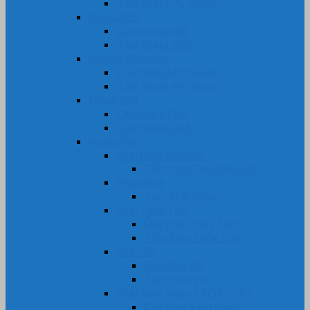
Tấm Nhựa PE-HDPE
Nhựa ABS
Cây Nhựa ABS
Tấm Nhựa ABS
Nhựa MC Nylon
Cây Nhựa MC Nylon
Tấm Nhựa MC Nylon
Nhựa PA6
Cây Nhựa PA6
Tấm Nhựa PA6
Nhựa Phíp
Phíp Cam Bakelite
Tấm Phíp Cam Bakelite
Phíp Sừng
Tấm Phíp Sừng
Phíp Thủy Tinh
Ống Phíp Thủy Tinh
Tấm Phíp Thủy Tinh
Phíp Vải
Cây Phíp Vải
Tấm Phíp Vải
Phíp Xanh Ngọc EPOXY FR4
Cây Phíp Xanh Ngọc