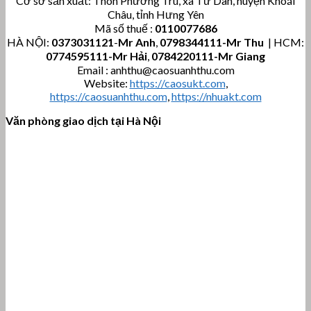
Cơ sở sản xuất: Thôn Phương Trù, xã Tứ Dân, huyện Khoái
Châu, tỉnh Hưng Yên
Mã số thuế :
0110077686
HÀ NỘI:
0373031121
-
Mr Anh
,
0798344111-Mr Thu
| HCM:
0774595111
-Mr Hải
,
0784220111-Mr Giang
Email : anhthu@caosuanhthu.com
Website:
https://caosukt.com
,
https://caosuanhthu.com
,
https://nhuakt.com
Văn phòng giao dịch tại Hà Nội