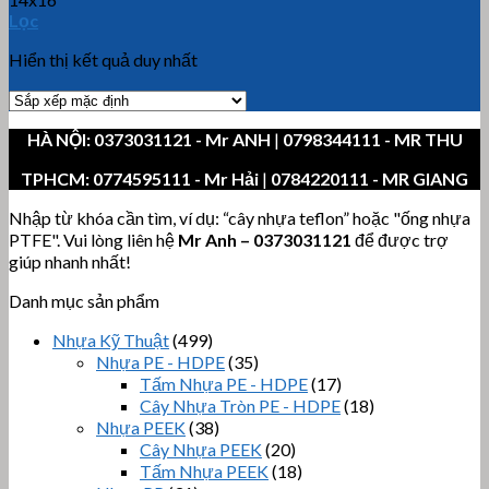
Lọc
Hiển thị kết quả duy nhất
HÀ NỘI:
0373031121
- Mr ANH
|
0798344111 - MR THU
TPHCM:
0774595111
- Mr Hải
|
0784220111 - MR GIANG
Nhập từ khóa cần tìm, ví dụ: “cây nhựa teflon” hoặc "ống nhựa
PTFE". Vui lòng liên hệ
Mr Anh
–
0373031121
để được trợ
giúp nhanh nhất!
Danh mục sản phẩm
Nhựa Kỹ Thuật
(499)
Nhựa PE - HDPE
(35)
Tấm Nhựa PE - HDPE
(17)
Cây Nhựa Tròn PE - HDPE
(18)
Nhựa PEEK
(38)
Cây Nhựa PEEK
(20)
Tấm Nhựa PEEK
(18)