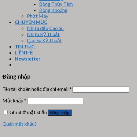
Bông Thủy Tinh
Bông Khoáng
Phớt Máy
CHUYÊN MỤC
Nhựa dẻo Cao Su
Nhựa Kỹ Thuật
Cao Su Kỹ Thuật
TIN TỨC
LIÊN HỆ
Newsletter
Đăng nhập
Tên tài khoản hoặc địa chỉ email
*
Mật khẩu
*
Ghi nhớ mật khẩu
Đăng nhập
Quên mật khẩu?