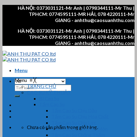
Skip
HÀ NỘI: 0373031121-Mr Anh | 0798344111-Mr Thu |
to
TPHCM: 0774595111-MR HẢI, 078 4220111-Mr
content
GIANG - anhthu@caosuanhthu.com
HÀ NỘI: 0373031121-Mr Anh | 0798344111-Mr Thu |
TPHCM: 0774595111-MR HẢI, 078 4220111-Mr
GIANG - anhthu@caosuanhthu.com
Menu
Menu
≡
╳
TRANG CHỦ
Tìm
CAO SU KỸ THUẬT
kiếm:
Bi Cao Su
Tấm Cao Su
Tấm Cao Su Chịu Dầu
Tấm Cao Su Chịu Hóa Chất
Tấm Cao Su Chịu Lực
Chưa có sản phẩm trong giỏ hàng.
Tấm Cao Su Chịu Mài Mòn
Tấm Cao Su Chống Thấm