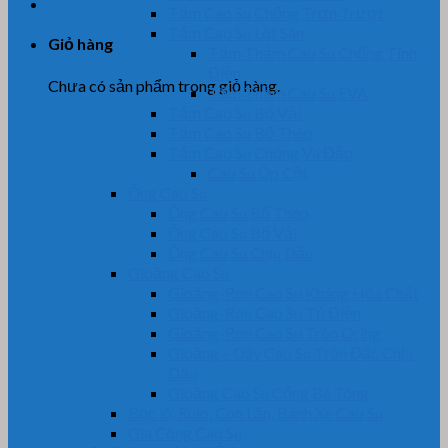
Tấm Cao Su Chống Trơn Trượt
Tấm Cao Su Lót Sàn
Giỏ hàng
Tấm Thảm Cao Su Chống Tĩnh
Điện
Chưa có sản phẩm trong giỏ hàng.
Tấm Thảm Cao Su EVA
Tấm Cao Su Bố Vải
Tấm Cao Su Bố Thép
Tấm Cao Su Chống Va Đập
Cao Su Ốp Cột
Ống Cao Su
Ống Cao Su Bố Thép
Ống Cao Su Bố Vải
Ống Cao Su Chịu Dầu
Gioăng Cao Su
Gioăng-Ron Cao Su Kháng Hóa Chất
Gioăng-Ron Cao Su Tủ Điện
Gioăng-Ron Cao Su Tròn Oring
Gioăng – Dây Cao Su Tròn Đặc Chịu
Dầu
Gioăng Cao Su Cống Bê Tông
Bọc lô, Rulo, Con Lăn, Bánh Xe Cao Su
Gia Công Cao Su