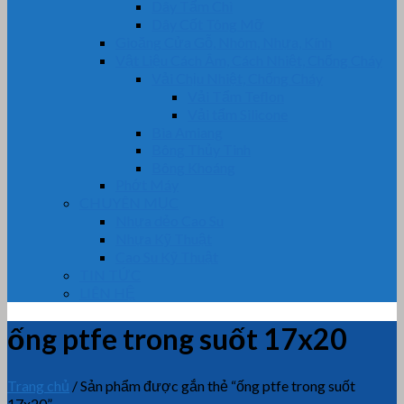
Dây Tẩm Chì
Dây Cốt Tông Mỡ
Gioăng Cửa Gỗ, Nhôm, Nhựa, Kính
Vật Liệu Cách Âm, Cách Nhiệt, Chống Cháy
Vải Chịu Nhiệt, Chống Cháy
Vải Tẩm Teflon
Vải tẩm Silicone
Bìa Amiang
Bông Thủy Tinh
Bông Khoáng
Phớt Máy
CHUYÊN MỤC
Nhựa dẻo Cao Su
Nhựa Kỹ Thuật
Cao Su Kỹ Thuật
TIN TỨC
LIÊN HỆ
ống ptfe trong suốt 17x20
Trang chủ
/
Sản phẩm được gắn thẻ “ống ptfe trong suốt
17x20”