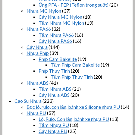
Ống PFA - FEP (Teflon trong suốt)
(20)
Nhựa MC Nylon
(37)
Cây Nhựa MC Nylon
(18)
Tấm Nhựa MC Nylon
(19)
Nhựa PA66
(32)
Tấm Nhựa PA66
(16)
Cây Nhựa PA66
(16)
Cây Nhựa
(144)
Nhựa Phíp
(39)
Phíp Cam Bakelite
(19)
Tấm Phíp Cam Bakelite
(19)
Phíp Thủy Tinh
(20)
Tấm Phíp Thủy Tinh
(20)
Nhựa ABS
(41)
Tấm Nhựa ABS
(21)
Cây Nhựa ABS
(20)
Cao Su Nhựa
(223)
Bọc lô, rulo, con lăn, bánh xe Silicone nhựa PU
(14)
Nhựa PU
(57)
Lô, Rulo, Con lăn, bánh xe nhựa PU
(13)
Tấm Nhựa PU
(18)
Cây Nhựa PU
(25)