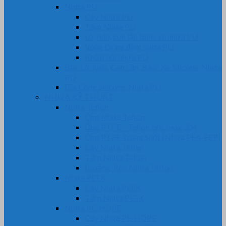
Nhựa PU
Cây Nhựa PU
Tấm Nhựa PU
Lô, rulô, con lăn bánh xe nhựa PU
Vòng Oring đệm nhựa PU
Khớp nối nhựa PU
Bọc Lô, Rulo, Con Lăn, Bánh Xe Silicone, Nhựa
PU
Gia Công Silicone, Nhựa PU
NHỰA KỸ THUẬT
Nhựa Teflon
Ống Nhựa Teflon
Ống PTFE – Teflon bọc Inox 304
Ống PTFE Trong Suốt (Nhựa PFA-FEP)
Cây Nhựa Teflon
Tấm Nhựa Teflon
Gioăng-Rôn Nhựa Teflon
Nhựa PEEK
Cây Nhựa PEEK
Tấm Nhựa PEEK
Nhựa PE-HDPE
Cây Nhựa PE-HDPE