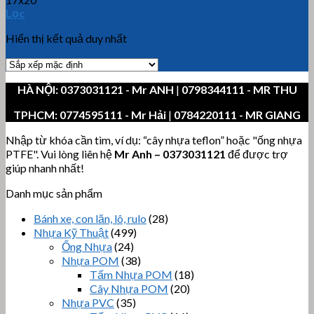
Lọc
Hiển thị kết quả duy nhất
HÀ NỘI:
0373031121
- Mr ANH
|
0798344111 - MR THU
TPHCM:
0774595111
- Mr Hải
|
0784220111 - MR GIANG
Nhập từ khóa cần tìm, ví dụ: “cây nhựa teflon” hoặc "ống nhựa
PTFE". Vui lòng liên hệ
Mr Anh
–
0373031121
để được trợ
giúp nhanh nhất!
Danh mục sản phẩm
Bánh xe, con lăn, lô, rulo
(28)
Nhựa Kỹ Thuật
(499)
Ống Nhựa
(24)
Nhựa POM
(38)
Tấm Nhựa POM
(18)
Cây Nhựa POM
(20)
Nhựa PVC
(35)