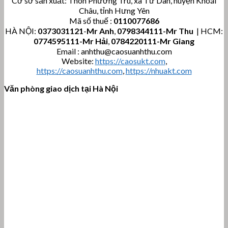
Cơ sở sản xuất: Thôn Phương Trù, xã Tứ Dân, huyện Khoái
Châu, tỉnh Hưng Yên
Mã số thuế :
0110077686
HÀ NỘI:
0373031121
-
Mr Anh
,
0798344111-Mr Thu
| HCM:
0774595111
-Mr Hải
,
0784220111-Mr Giang
Email : anhthu@caosuanhthu.com
Website:
https://caosukt.com
,
https://caosuanhthu.com
,
https://nhuakt.com
Văn phòng giao dịch tại Hà Nội