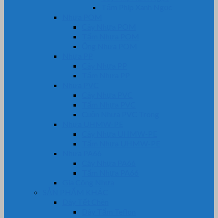
Tấm Phíp Xanh Ngọc
Nhựa POM
Cây Nhựa POM
Tấm Nhựa POM
Ống Nhựa POM
Nhựa PP
Cây Nhựa PP
Tấm Nhựa PP
Nhựa PVC
Cây Nhựa PVC
Tấm Nhựa PVC
Cuộn Nhựa PVC Trong
Nhựa UHMW-PE
Cây Nhựa UHMW-PE
Tấm Nhựa UHMW-PE
Nhựa PA66
Cây Nhựa PA66
Tấm Nhựa PA66
Gia Công Nhựa
SẢN PHẨM KHÁC
Dây Tết Chèn
Dây Tẩm Teflon