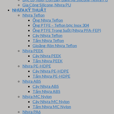
Gia Công Silicone, Nhựa PU
NHỰA KỸ THUẬT
Nhựa Teflon
Ống Nhựa Teflon
Ống PTFE – Teflon bọc Inox 304
Ống PTFE Trong Suốt (Nhựa PFA-FEP)
Cây Nhựa Teflon
Tấm Nhựa Teflon
Gioăng-Rôn Nhựa Teflon
Nhựa PEEK
Cây Nhựa PEEK
Tấm Nhựa PEEK
Nhựa PE-HDPE
Cây Nhựa PE-HDPE
Tấm Nhựa PE-HDPE
Nhựa ABS
Cây Nhựa ABS
Tấm Nhựa ABS
Nhựa MC Nylon
Cây Nhựa MC Nylon
Tấm Nhựa MC Nylon
Nhựa PA6