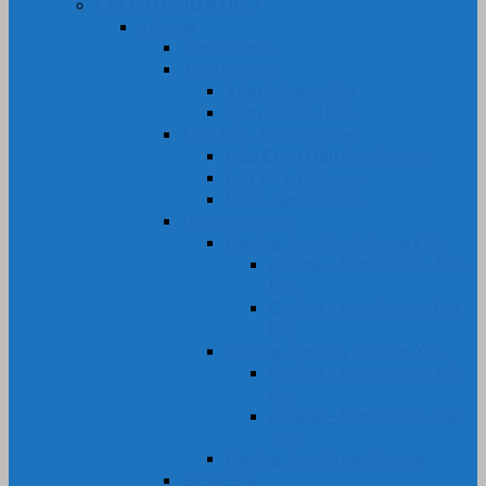
CAO SU NHỰA DẺO
Silicone
Ống Silicone
Tấm Silicone
Tấm Silicone Xốp
Tấm Silicone Đặc
Nút, Nắp, Núm Silicone
Nắp Chụp Đầu Ren Silicone
Nút Bịt Lỗ Silicone
Phích cắm Silicone
Gioăng Silicone
Gioăng-Ron Dây Silicone Đặc
Gioăng – Ron Silicone Tròn
Đặc
Gioăng – Ron Silicone Dẹt
Đặc
Gioăng-Ron Dây Silicone Xốp
Gioăng – Ron Silicone Xốp
Dẹt
Gioăng – Ron Silicone Xốp
Tròn
Gioăng-Ron Oring Silicone
Bi Silicone