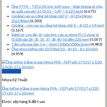
Ống PTFE – TEFLON bọc lưới Inox – thép không gỉ chịu
áp suất cao phi 3.5 (D3.5 – 1/8″ = 0.125 inch)
(6.675)
Gioăng cao su cống bê tông chữ V – A (25x14mm,
25x19mm)
(6.350)
Gioăng – ron cao su cống bê tông chữ V – A (25 x 19 mm)
(5.167)
Bánh xe, con lăn, lô, rulo bọc cao su nhựa PU 2 vòng bi
(D100 dài 28, 30, 35, 37, 38, 40, 50 đến 220 mm)
(5.057)
Tấm silicone dày 1 ly – 1mm (1000x1000x1mm)
(4.983)
Ống nhựa teflon phi 10 (D8xD10 – 8×10 – 8 x 10 mm)
(4.959)
Quick View
Nhựa Kỹ Thuật
Ống teflon trắng trong (nhựa PFA – FEP) phi 17 (D17 x D20,
17×20, 17 x 20 mm)
Được xếp hạng
5.00
5 sao