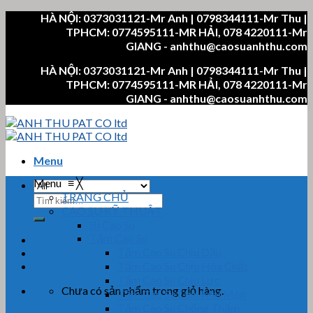
Skip
HÀ NỘI: 0373031121-Mr Anh | 0798344111-Mr Thu |
to
TPHCM: 0774595111-MR HẢI, 078 4220111-Mr
content
GIANG - anhthu@caosuanhthu.com
HÀ NỘI: 0373031121-Mr Anh | 0798344111-Mr Thu |
TPHCM: 0774595111-MR HẢI, 078 4220111-Mr
GIANG - anhthu@caosuanhthu.com
Menu
Menu
≡
╳
TRANG CHỦ
Tìm
CAO SU KỸ THUẬT
kiếm:
Bi Cao Su
Tấm Cao Su
Tấm Cao Su Chịu Dầu
Tấm Cao Su Chịu Hóa Chất
Tấm Cao Su Chịu Lực
Chưa có sản phẩm trong giỏ hàng.
Tấm Cao Su Chịu Mài Mòn
Tấm Cao Su Chống Thấm