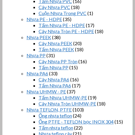
Tấm Nhựa PVC
(16)
Cây Nhựa PVC
(18)
Cuộn Nhựa Trong PVC
(1)
Nhựa PE - HDPE
(35)
Tấm Nhựa PE - HDPE
(17)
Cây Nhựa Tròn PE - HDPE
(18)
Nhựa PEEK
(38)
Cây Nhựa PEEK
(20)
Tấm Nhựa PEEK
(18)
Nhựa PP
(31)
Cây Nhựa PP Tròn
(16)
Tấm Nhựa PP
(15)
Nhựa PA6
(33)
Cây Nhựa PA6
(16)
Tấm Nhựa PA6
(17)
Nhựa UHMW - PE
(37)
Tấm Nhựa UHMW-PE
(19)
Cây Nhựa Tròn UHMW-PE
(18)
Nhựa TEFLON, PTFE
(103)
Ống nhựa teflon
(24)
Ống PTFE - TEFLON bọc INOX 304
(15)
Tấm nhựa teflon
(22)
Nhựa teflon cây
(21)