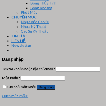
Bông Thủy Tinh
Bông Khoáng
Phớt Máy
CHUYÊN MỤC
Nhựa dẻo Cao Su
Nhựa Kỹ Thuật
Cao Su Kỹ Thuật
TIN TỨC
LIÊN HỆ
Newsletter
Đăng nhập
Tên tài khoản hoặc địa chỉ email
*
Mật khẩu
*
Ghi nhớ mật khẩu
Đăng nhập
Quên mật khẩu?