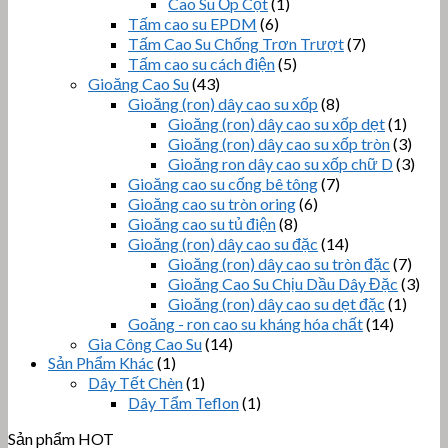
Cao Su Ốp Cột
(1)
Tấm cao su EPDM
(6)
Tấm Cao Su Chống Trơn Trượt
(7)
Tấm cao su cách điện
(5)
Gioăng Cao Su
(43)
Gioăng (ron) dây cao su xốp
(8)
Gioăng (ron) dây cao su xốp dẹt
(1)
Gioăng (ron) dây cao su xốp tròn
(3)
Gioăng ron dây cao su xốp chữ D
(3)
Gioăng cao su cống bê tông
(7)
Gioăng cao su tròn oring
(6)
Gioăng cao su tủ điện
(8)
Gioăng (ron) dây cao su đặc
(14)
Gioăng (ron) dây cao su tròn đặc
(7)
Gioăng Cao Su Chịu Dầu Dây Đặc
(3)
Gioăng (ron) dây cao su dẹt đặc
(1)
Goăng - ron cao su kháng hóa chất
(14)
Gia Công Cao Su
(14)
Sản Phẩm Khác
(1)
Dây Tết Chèn
(1)
Dây Tẩm Teflon
(1)
Sản phẩm HOT