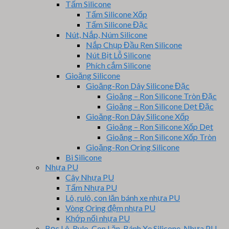
Tấm Silicone
Tấm Silicone Xốp
Tấm Silicone Đặc
Nút, Nắp, Núm Silicone
Nắp Chụp Đầu Ren Silicone
Nút Bịt Lỗ Silicone
Phích cắm Silicone
Gioăng Silicone
Gioăng-Ron Dây Silicone Đặc
Gioăng – Ron Silicone Tròn Đặc
Gioăng – Ron Silicone Dẹt Đặc
Gioăng-Ron Dây Silicone Xốp
Gioăng – Ron Silicone Xốp Dẹt
Gioăng – Ron Silicone Xốp Tròn
Gioăng-Ron Oring Silicone
Bi Silicone
Nhựa PU
Cây Nhựa PU
Tấm Nhựa PU
Lô, rulô, con lăn bánh xe nhựa PU
Vòng Oring đệm nhựa PU
Khớp nối nhựa PU
Bọc Lô, Rulo, Con Lăn, Bánh Xe Silicone, Nhựa PU