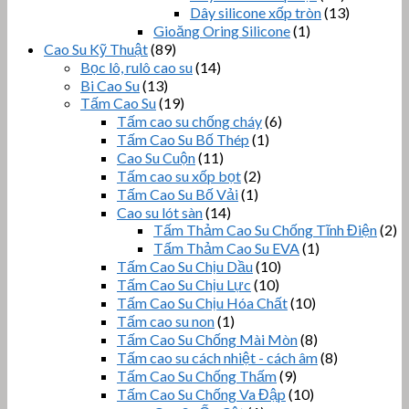
Dây silicone xốp tròn
(13)
Gioăng Oring Silicone
(1)
Cao Su Kỹ Thuật
(89)
Bọc lô, rulô cao su
(14)
Bi Cao Su
(13)
Tấm Cao Su
(19)
Tấm cao su chống cháy
(6)
Tấm Cao Su Bố Thép
(1)
Cao Su Cuộn
(11)
Tấm cao su xốp bọt
(2)
Tấm Cao Su Bố Vải
(1)
Cao su lót sàn
(14)
Tấm Thảm Cao Su Chống Tĩnh Điện
(2)
Tấm Thảm Cao Su EVA
(1)
Tấm Cao Su Chịu Dầu
(10)
Tấm Cao Su Chịu Lực
(10)
Tấm Cao Su Chịu Hóa Chất
(10)
Tấm cao su non
(1)
Tấm Cao Su Chống Mài Mòn
(8)
Tấm cao su cách nhiệt - cách âm
(8)
Tấm Cao Su Chống Thấm
(9)
Tấm Cao Su Chống Va Đập
(10)