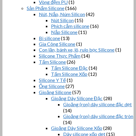
Vòng đệm PU
(1)
Sản Phẩm Silicone
(166)
Nút, Nắp, Núm Silicon
(42)
Nút Silicon
(15)
Phích cắm silicone
(16)
Nắp Silicone
(11)
Bi silicone
(13)
Gia Công Silicone
(1)
Con lăn, bánh xe, lô, rulo bọc Silicone
(1)
Silicone Thực Phẩm
(14)
Tấm Silicone
(26)
Tấm Silicone Đặc
(14)
Tấm Silicone Xốp
(12)
Silicone Y Tế
(1)
Ống Silicone
(27)
Gioăng Silicone
(57)
Gioăng Dây Silicone Đặc
(28)
Gioăng (ron) dây silicone đặc dẹt
(14)
Gioăng (ron) dây silicone đặc tròn
(14)
Gioăng Dây Silicone Xốp
(28)
Dây silicone xốp dẹt
(15)