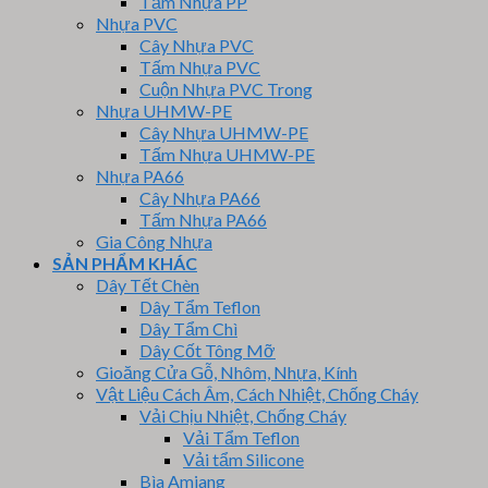
Tấm Nhựa PP
Nhựa PVC
Cây Nhựa PVC
Tấm Nhựa PVC
Cuộn Nhựa PVC Trong
Nhựa UHMW-PE
Cây Nhựa UHMW-PE
Tấm Nhựa UHMW-PE
Nhựa PA66
Cây Nhựa PA66
Tấm Nhựa PA66
Gia Công Nhựa
SẢN PHẨM KHÁC
Dây Tết Chèn
Dây Tẩm Teflon
Dây Tẩm Chì
Dây Cốt Tông Mỡ
Gioăng Cửa Gỗ, Nhôm, Nhựa, Kính
Vật Liệu Cách Âm, Cách Nhiệt, Chống Cháy
Vải Chịu Nhiệt, Chống Cháy
Vải Tẩm Teflon
Vải tẩm Silicone
Bìa Amiang