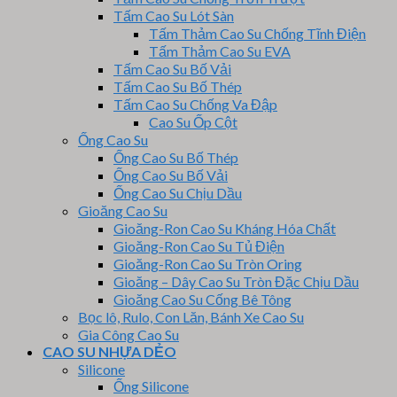
Tấm Cao Su Lót Sàn
Tấm Thảm Cao Su Chống Tĩnh Điện
Tấm Thảm Cao Su EVA
Tấm Cao Su Bố Vải
Tấm Cao Su Bố Thép
Tấm Cao Su Chống Va Đập
Cao Su Ốp Cột
Ống Cao Su
Ống Cao Su Bố Thép
Ống Cao Su Bố Vải
Ống Cao Su Chịu Dầu
Gioăng Cao Su
Gioăng-Ron Cao Su Kháng Hóa Chất
Gioăng-Ron Cao Su Tủ Điện
Gioăng-Ron Cao Su Tròn Oring
Gioăng – Dây Cao Su Tròn Đặc Chịu Dầu
Gioăng Cao Su Cống Bê Tông
Bọc lô, Rulo, Con Lăn, Bánh Xe Cao Su
Gia Công Cao Su
CAO SU NHỰA DẺO
Silicone
Ống Silicone