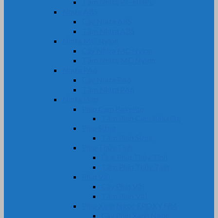
Tấm Nhựa PE-HDPE
Nhựa ABS
Cây Nhựa ABS
Tấm Nhựa ABS
Nhựa MC Nylon
Cây Nhựa MC Nylon
Tấm Nhựa MC Nylon
Nhựa PA6
Cây Nhựa PA6
Tấm Nhựa PA6
Nhựa Phíp
Phíp Cam Bakelite
Tấm Phíp Cam Bakelite
Phíp Sừng
Tấm Phíp Sừng
Phíp Thủy Tinh
Ống Phíp Thủy Tinh
Tấm Phíp Thủy Tinh
Phíp Vải
Cây Phíp Vải
Tấm Phíp Vải
Phíp Xanh Ngọc EPOXY FR4
Cây Phíp Xanh Ngọc