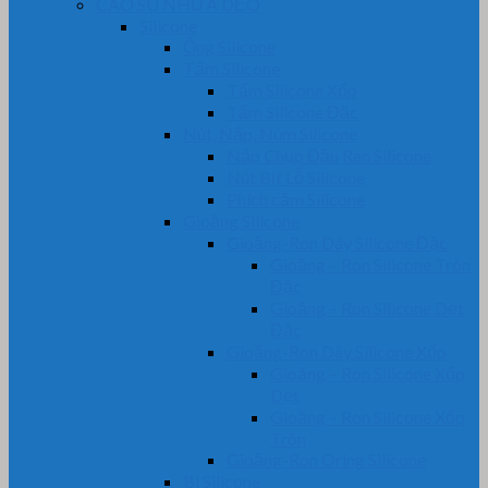
CAO SU NHỰA DẺO
Silicone
Ống Silicone
Tấm Silicone
Tấm Silicone Xốp
Tấm Silicone Đặc
Nút, Nắp, Núm Silicone
Nắp Chụp Đầu Ren Silicone
Nút Bịt Lỗ Silicone
Phích cắm Silicone
Gioăng Silicone
Gioăng-Ron Dây Silicone Đặc
Gioăng – Ron Silicone Tròn
Đặc
Gioăng – Ron Silicone Dẹt
Đặc
Gioăng-Ron Dây Silicone Xốp
Gioăng – Ron Silicone Xốp
Dẹt
Gioăng – Ron Silicone Xốp
Tròn
Gioăng-Ron Oring Silicone
Bi Silicone