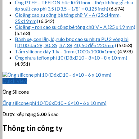
Ống PTFE – TEFLON bọc lưới Inox – thép không gỉ chịu
áp suất cao phi 3.5 (D3.5 – 1/8″ = 0.125 inch)
(6.674)
Gioăng cao su cống bê tông chữ V – A (25x14mm,
25x19mm)
(6.342)
Gioăng – ron cao su cống bê tông chữ V – A (25 x 19 mm)
(5.163)
Bánh xe, con lăn, lô, rulo bọc cao su nhựa PU 2 vòng bi
(D100 dài 28, 30, 35, 37, 38, 40, 50 đến 220 mm)
(5.053)
Tấm silicone dày 1 ly – 1mm (1000x1000x1mm)
(4.978)
Ống nhựa teflon phi 10 (D8xD10 – 8×10 – 8 x 10 mm)
(4.951)
Quick View
Ống Silicone
Ống silicone phi 10 (D6xD10 – 6×10 – 6 x 10 mm)
Được xếp hạng
5.00
5 sao
Thông tin công ty