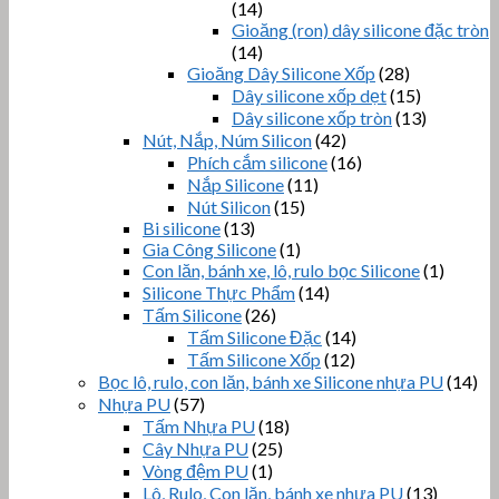
(14)
Gioăng (ron) dây silicone đặc tròn
(14)
Gioăng Dây Silicone Xốp
(28)
Dây silicone xốp dẹt
(15)
Dây silicone xốp tròn
(13)
Nút, Nắp, Núm Silicon
(42)
Phích cắm silicone
(16)
Nắp Silicone
(11)
Nút Silicon
(15)
Bi silicone
(13)
Gia Công Silicone
(1)
Con lăn, bánh xe, lô, rulo bọc Silicone
(1)
Silicone Thực Phẩm
(14)
Tấm Silicone
(26)
Tấm Silicone Đặc
(14)
Tấm Silicone Xốp
(12)
Bọc lô, rulo, con lăn, bánh xe Silicone nhựa PU
(14)
Nhựa PU
(57)
Tấm Nhựa PU
(18)
Cây Nhựa PU
(25)
Vòng đệm PU
(1)
Lô, Rulo, Con lăn, bánh xe nhựa PU
(13)