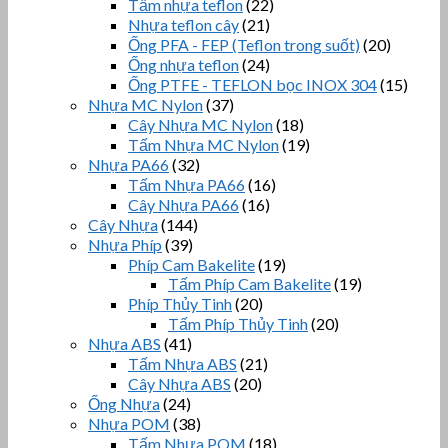
Tấm nhựa teflon
(22)
Nhựa teflon cây
(21)
Ống PFA - FEP (Teflon trong suốt)
(20)
Ống nhựa teflon
(24)
Ống PTFE - TEFLON bọc INOX 304
(15)
Nhựa MC Nylon
(37)
Cây Nhựa MC Nylon
(18)
Tấm Nhựa MC Nylon
(19)
Nhựa PA66
(32)
Tấm Nhựa PA66
(16)
Cây Nhựa PA66
(16)
Cây Nhựa
(144)
Nhựa Phíp
(39)
Phíp Cam Bakelite
(19)
Tấm Phíp Cam Bakelite
(19)
Phíp Thủy Tinh
(20)
Tấm Phíp Thủy Tinh
(20)
Nhựa ABS
(41)
Tấm Nhựa ABS
(21)
Cây Nhựa ABS
(20)
Ống Nhựa
(24)
Nhựa POM
(38)
Tấm Nhựa POM
(18)