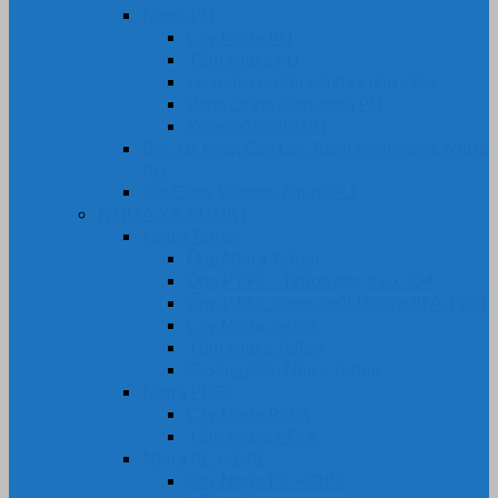
Nhựa PU
Cây Nhựa PU
Tấm Nhựa PU
Lô, rulô, con lăn bánh xe nhựa PU
Vòng Oring đệm nhựa PU
Khớp nối nhựa PU
Bọc Lô, Rulo, Con Lăn, Bánh Xe Silicone, Nhựa
PU
Gia Công Silicone, Nhựa PU
NHỰA KỸ THUẬT
Nhựa Teflon
Ống Nhựa Teflon
Ống PTFE – Teflon bọc Inox 304
Ống PTFE Trong Suốt (Nhựa PFA-FEP)
Cây Nhựa Teflon
Tấm Nhựa Teflon
Gioăng-Rôn Nhựa Teflon
Nhựa PEEK
Cây Nhựa PEEK
Tấm Nhựa PEEK
Nhựa PE-HDPE
Cây Nhựa PE-HDPE