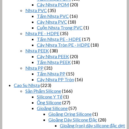
Cây Nhựa POM
(20)
Nhựa PVC
(35)
Tấm Nhựa PVC
(16)
Cây Nhựa PVC
(18)
Cuộn Nhựa Trong PVC
(1)
Nhựa PE - HDPE
(35)
Tấm Nhựa PE - HDPE
(17)
Cây Nhựa Tròn PE - HDPE
(18)
Nhựa PEEK
(38)
Cây Nhựa PEEK
(20)
Tấm Nhựa PEEK
(18)
Nhựa PP
(31)
Tấm Nhựa PP
(15)
Cây Nhựa PP Tròn
(16)
Cao Su Nhựa
(223)
Sản Phẩm Silicone
(166)
Silicone Y Tế
(1)
Ống Silicone
(27)
Gioăng Silicone
(57)
Gioăng Oring Silicone
(1)
Gioăng Dây Silicone Đặc
(28)
Gioăng (ron) dây silicone đặc dẹt