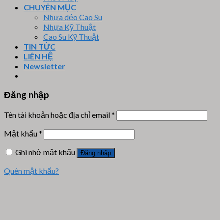
CHUYÊN MỤC
Nhựa dẻo Cao Su
Nhựa Kỹ Thuật
Cao Su Kỹ Thuật
TIN TỨC
LIÊN HỆ
Newsletter
Đăng nhập
Tên tài khoản hoặc địa chỉ email
*
Mật khẩu
*
Ghi nhớ mật khẩu
Đăng nhập
Quên mật khẩu?