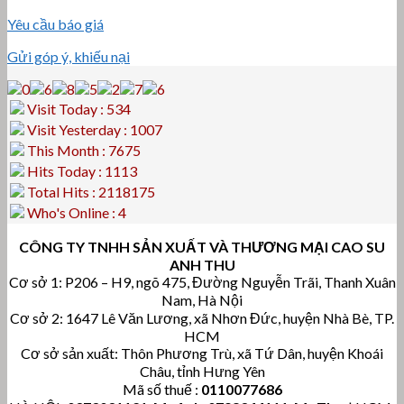
Yêu cầu báo giá
Gửi góp ý, khiếu nại
Visit Today : 534
Visit Yesterday : 1007
This Month : 7675
Hits Today : 1113
Total Hits : 2118175
Who's Online : 4
CÔNG TY TNHH SẢN XUẤT VÀ THƯƠNG MẠI CAO SU
ANH THU
Cơ sở 1: P206 – H9, ngõ 475, Đường Nguyễn Trãi, Thanh Xuân
Nam, Hà Nội
Cơ sở 2: 1647 Lê Văn Lương, xã Nhơn Đức, huyện Nhà Bè, TP.
HCM
Cơ sở sản xuất: Thôn Phương Trù, xã Tứ Dân, huyện Khoái
Châu, tỉnh Hưng Yên
Mã số thuế :
0110077686