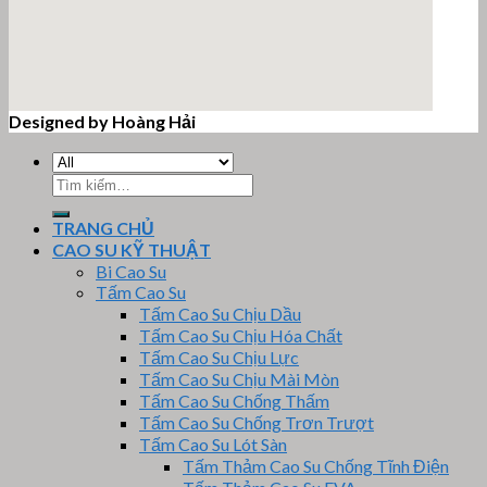
Designed by Hoàng Hải
email google map
Tìm
kiếm:
TRANG CHỦ
CAO SU KỸ THUẬT
Bi Cao Su
Tấm Cao Su
Tấm Cao Su Chịu Dầu
Tấm Cao Su Chịu Hóa Chất
Tấm Cao Su Chịu Lực
Tấm Cao Su Chịu Mài Mòn
Tấm Cao Su Chống Thấm
Tấm Cao Su Chống Trơn Trượt
Tấm Cao Su Lót Sàn
Tấm Thảm Cao Su Chống Tĩnh Điện