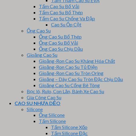
Tấm Thảm Cao Su EVA
Tấm Cao Su Bố Vải
Tấm Cao Su Bố Thép
Tấm Cao Su Chống Va Đập
Cao Su Ốp Cột
Ống Cao Su
Ống Cao Su Bố Thép
Ống Cao Su Bố Vải
Ống Cao Su Chịu Dầu
Gioăng Cao Su
Gioăng-Ron Cao Su Kháng Hóa Chất
Gioăng-Ron Cao Su Tủ Điện
Gioăng-Ron Cao Su Tròn Oring
Gioăng – Dây Cao Su Tròn Đặc Chịu Dầu
Gioăng Cao Su Cống Bê Tông
Bọc lô, Rulo, Con Lăn, Bánh Xe Cao Su
Gia Công Cao Su
CAO SU NHỰA DẺO
Silicone
Ống Silicone
Tấm Silicone
Tấm Silicone Xốp
Tấm Silicone Đặc