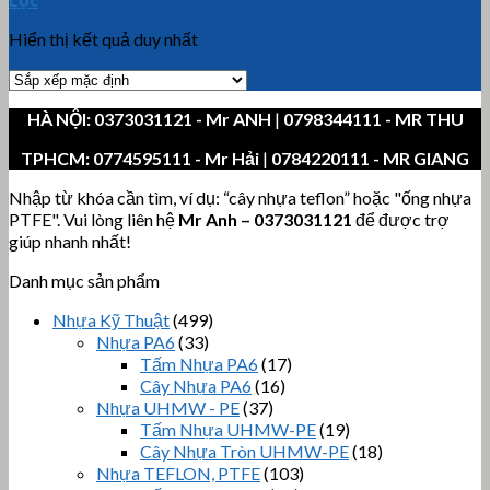
Hiển thị kết quả duy nhất
HÀ NỘI:
0373031121
- Mr ANH
|
0798344111 - MR THU
TPHCM:
0774595111
- Mr Hải
|
0784220111 - MR GIANG
Nhập từ khóa cần tìm, ví dụ: “cây nhựa teflon” hoặc "ống nhựa
PTFE". Vui lòng liên hệ
Mr Anh
–
0373031121
để được trợ
giúp nhanh nhất!
Danh mục sản phẩm
Nhựa Kỹ Thuật
(499)
Nhựa PA6
(33)
Tấm Nhựa PA6
(17)
Cây Nhựa PA6
(16)
Nhựa UHMW - PE
(37)
Tấm Nhựa UHMW-PE
(19)
Cây Nhựa Tròn UHMW-PE
(18)
Nhựa TEFLON, PTFE
(103)