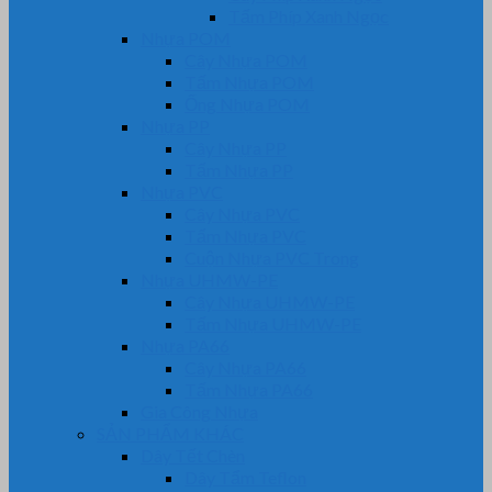
Tấm Phíp Xanh Ngọc
Nhựa POM
Cây Nhựa POM
Tấm Nhựa POM
Ống Nhựa POM
Nhựa PP
Cây Nhựa PP
Tấm Nhựa PP
Nhựa PVC
Cây Nhựa PVC
Tấm Nhựa PVC
Cuộn Nhựa PVC Trong
Nhựa UHMW-PE
Cây Nhựa UHMW-PE
Tấm Nhựa UHMW-PE
Nhựa PA66
Cây Nhựa PA66
Tấm Nhựa PA66
Gia Công Nhựa
SẢN PHẨM KHÁC
Dây Tết Chèn
Dây Tẩm Teflon