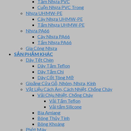
Tấm Nhựa PVC
Cuộn Nhựa PVC Trong
Nhựa UHMW-PE
Cây Nhựa UHMW-PE
Tấm Nhựa UHMW-PE
Nhựa PA66
Cây Nhựa PA66
Tấm Nhựa PA66
Gia Công Nhựa
SẢN PHẨM KHÁC
Dây Tết Chèn
Dây Tẩm Teflon
Dây Tẩm Chì
Dây Cốt Tông Mỡ
Gioăng Cửa Gỗ, Nhôm, Nhựa, Kính
Vật Liệu Cách Âm, Cách Nhiệt, Chống Cháy
Vải Chịu Nhiệt, Chống Cháy
Vải Tẩm Teflon
Vải tẩm Silicone
Bìa Amiang
Bông Thủy Tinh
Bông Khoáng
Phớt Máy