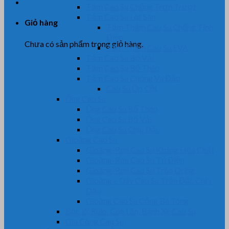
Tấm Cao Su Chống Trơn Trượt
Tấm Cao Su Lót Sàn
Giỏ hàng
Tấm Thảm Cao Su Chống Tĩnh
Điện
Chưa có sản phẩm trong giỏ hàng.
Tấm Thảm Cao Su EVA
Tấm Cao Su Bố Vải
Tấm Cao Su Bố Thép
Tấm Cao Su Chống Va Đập
Cao Su Ốp Cột
Ống Cao Su
Ống Cao Su Bố Thép
Ống Cao Su Bố Vải
Ống Cao Su Chịu Dầu
Gioăng Cao Su
Gioăng-Ron Cao Su Kháng Hóa Chất
Gioăng-Ron Cao Su Tủ Điện
Gioăng-Ron Cao Su Tròn Oring
Gioăng – Dây Cao Su Tròn Đặc Chịu
Dầu
Gioăng Cao Su Cống Bê Tông
Bọc lô, Rulo, Con Lăn, Bánh Xe Cao Su
Gia Công Cao Su