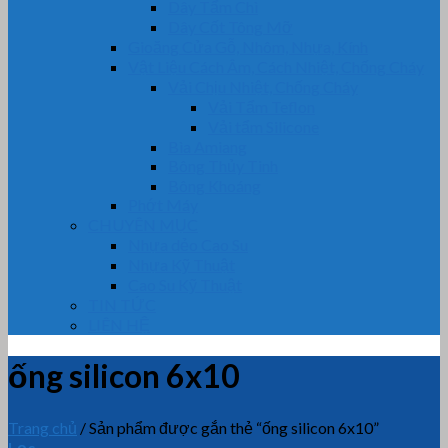
Dây Tẩm Chì
Dây Cốt Tông Mỡ
Gioăng Cửa Gỗ, Nhôm, Nhựa, Kính
Vật Liệu Cách Âm, Cách Nhiệt, Chống Cháy
Vải Chịu Nhiệt, Chống Cháy
Vải Tẩm Teflon
Vải tẩm Silicone
Bìa Amiang
Bông Thủy Tinh
Bông Khoáng
Phớt Máy
CHUYÊN MỤC
Nhựa dẻo Cao Su
Nhựa Kỹ Thuật
Cao Su Kỹ Thuật
TIN TỨC
LIÊN HỆ
ống silicon 6x10
Trang chủ
/
Sản phẩm được gắn thẻ “ống silicon 6x10”
Lọc