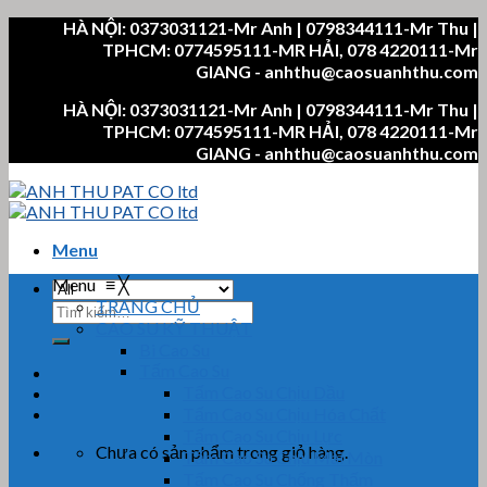
Skip
HÀ NỘI: 0373031121-Mr Anh | 0798344111-Mr Thu |
to
TPHCM: 0774595111-MR HẢI, 078 4220111-Mr
content
GIANG - anhthu@caosuanhthu.com
HÀ NỘI: 0373031121-Mr Anh | 0798344111-Mr Thu |
TPHCM: 0774595111-MR HẢI, 078 4220111-Mr
GIANG - anhthu@caosuanhthu.com
Menu
Menu
≡
╳
TRANG CHỦ
Tìm
CAO SU KỸ THUẬT
kiếm:
Bi Cao Su
Tấm Cao Su
Tấm Cao Su Chịu Dầu
Tấm Cao Su Chịu Hóa Chất
Tấm Cao Su Chịu Lực
Chưa có sản phẩm trong giỏ hàng.
Tấm Cao Su Chịu Mài Mòn
Tấm Cao Su Chống Thấm