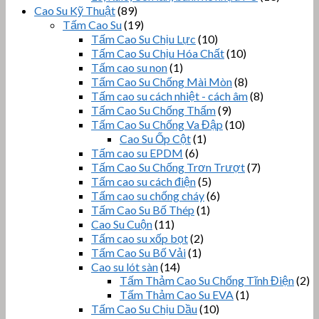
Cao Su Kỹ Thuật
(89)
Tấm Cao Su
(19)
Tấm Cao Su Chịu Lực
(10)
Tấm Cao Su Chịu Hóa Chất
(10)
Tấm cao su non
(1)
Tấm Cao Su Chống Mài Mòn
(8)
Tấm cao su cách nhiệt - cách âm
(8)
Tấm Cao Su Chống Thấm
(9)
Tấm Cao Su Chống Va Đập
(10)
Cao Su Ốp Cột
(1)
Tấm cao su EPDM
(6)
Tấm Cao Su Chống Trơn Trượt
(7)
Tấm cao su cách điện
(5)
Tấm cao su chống cháy
(6)
Tấm Cao Su Bố Thép
(1)
Cao Su Cuộn
(11)
Tấm cao su xốp bọt
(2)
Tấm Cao Su Bố Vải
(1)
Cao su lót sàn
(14)
Tấm Thảm Cao Su Chống Tĩnh Điện
(2)
Tấm Thảm Cao Su EVA
(1)
Tấm Cao Su Chịu Dầu
(10)