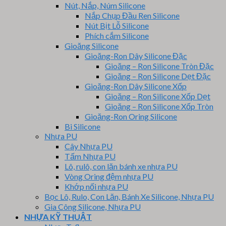
Nút, Nắp, Núm Silicone
Nắp Chụp Đầu Ren Silicone
Nút Bịt Lỗ Silicone
Phích cắm Silicone
Gioăng Silicone
Gioăng-Ron Dây Silicone Đặc
Gioăng – Ron Silicone Tròn Đặc
Gioăng – Ron Silicone Dẹt Đặc
Gioăng-Ron Dây Silicone Xốp
Gioăng – Ron Silicone Xốp Dẹt
Gioăng – Ron Silicone Xốp Tròn
Gioăng-Ron Oring Silicone
Bi Silicone
Nhựa PU
Cây Nhựa PU
Tấm Nhựa PU
Lô, rulô, con lăn bánh xe nhựa PU
Vòng Oring đệm nhựa PU
Khớp nối nhựa PU
Bọc Lô, Rulo, Con Lăn, Bánh Xe Silicone, Nhựa PU
Gia Công Silicone, Nhựa PU
NHỰA KỸ THUẬT