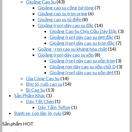
Gioăng Cao Su
(43)
Gioăng cao su cống bê tông
(7)
Gioăng cao su tròn oring
(6)
Gioăng cao su tủ điện
(8)
Gioăng (ron) dây cao su đặc
(14)
Gioăng Cao Su Chịu Dầu Dây Đặc
(3)
Gioăng (ron) dây cao su dẹt đặc
(1)
Gioăng (ron) dây cao su tròn đặc
(7)
Goăng - ron cao su kháng hóa chất
(14)
Gioăng (ron) dây cao su xốp
(8)
Gioăng (ron) dây cao su xốp tròn
(3)
Gioăng ron dây cao su xốp chữ D
(3)
Gioăng (ron) dây cao su xốp dẹt
(1)
Gia Công Cao Su
(14)
Bọc lô, rulô cao su
(14)
Bi Cao Su
(13)
Sản Phẩm Khác
(1)
Dây Tết Chèn
(1)
Dây Tẩm Teflon
(1)
Bánh xe, con lăn, lô, rulo
(28)
Sản phẩm HOT