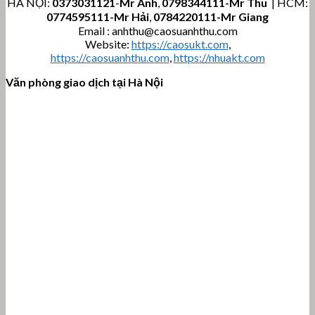
HÀ NỘI:
0373031121
-
Mr Anh
,
0798344111-Mr Thu
| HCM:
0774595111
-Mr Hải
,
0784220111-Mr Giang
Email : anhthu@caosuanhthu.com
Website:
https://caosukt.com
,
https://caosuanhthu.com
,
https://nhuakt.com
Văn phòng giao dịch tại Hà Nội