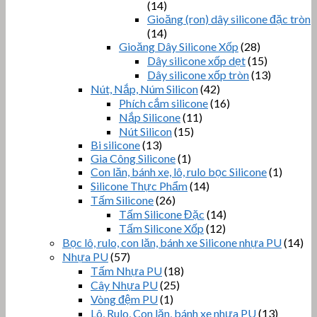
(14)
Gioăng (ron) dây silicone đặc tròn
(14)
Gioăng Dây Silicone Xốp
(28)
Dây silicone xốp dẹt
(15)
Dây silicone xốp tròn
(13)
Nút, Nắp, Núm Silicon
(42)
Phích cắm silicone
(16)
Nắp Silicone
(11)
Nút Silicon
(15)
Bi silicone
(13)
Gia Công Silicone
(1)
Con lăn, bánh xe, lô, rulo bọc Silicone
(1)
Silicone Thực Phẩm
(14)
Tấm Silicone
(26)
Tấm Silicone Đặc
(14)
Tấm Silicone Xốp
(12)
Bọc lô, rulo, con lăn, bánh xe Silicone nhựa PU
(14)
Nhựa PU
(57)
Tấm Nhựa PU
(18)
Cây Nhựa PU
(25)
Vòng đệm PU
(1)
Lô, Rulo, Con lăn, bánh xe nhựa PU
(13)