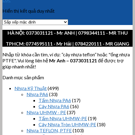
Hiển thị kết quả duy nhất
HÀ NỘI:
0373031121
- Mr ANH
|
0798344111 - MR THU
TPHCM:
0774595111
- Mr Hải
|
0784220111 - MR GIANG
Nhập từ khóa cần tìm, ví dụ: “cây nhựa teflon” hoặc "ống nhựa
PTFE". Vui lòng liên hệ
Mr Anh
–
0373031121
để được trợ
giúp nhanh nhất!
Danh mục sản phẩm
Nhựa Kỹ Thuật
(499)
Nhựa PA6
(33)
Tấm Nhựa PA6
(17)
Cây Nhựa PA6
(16)
Nhựa UHMW - PE
(37)
Tấm Nhựa UHMW-PE
(19)
Cây Nhựa Tròn UHMW-PE
(18)
Nhựa TEFLON, PTFE
(103)