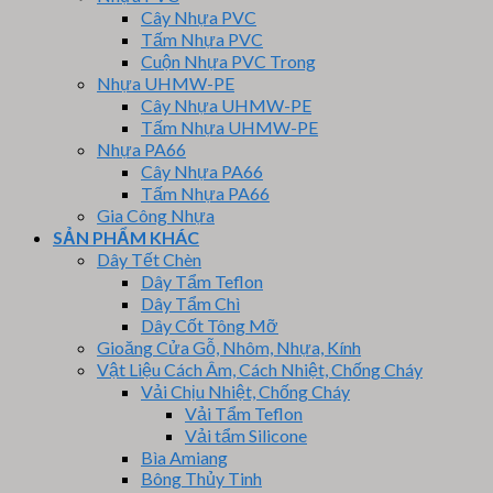
Cây Nhựa PVC
Tấm Nhựa PVC
Cuộn Nhựa PVC Trong
Nhựa UHMW-PE
Cây Nhựa UHMW-PE
Tấm Nhựa UHMW-PE
Nhựa PA66
Cây Nhựa PA66
Tấm Nhựa PA66
Gia Công Nhựa
SẢN PHẨM KHÁC
Dây Tết Chèn
Dây Tẩm Teflon
Dây Tẩm Chì
Dây Cốt Tông Mỡ
Gioăng Cửa Gỗ, Nhôm, Nhựa, Kính
Vật Liệu Cách Âm, Cách Nhiệt, Chống Cháy
Vải Chịu Nhiệt, Chống Cháy
Vải Tẩm Teflon
Vải tẩm Silicone
Bìa Amiang
Bông Thủy Tinh