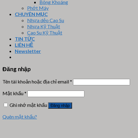
Bông Khoáng
Phớt Máy
CHUYÊN MỤC
Nhựa dẻo Cao Su
Nhựa Kỹ Thuật
Cao Su Kỹ Thuật
TIN TỨC
LIÊN HỆ
Newsletter
Đăng nhập
Tên tài khoản hoặc địa chỉ email
*
Mật khẩu
*
Ghi nhớ mật khẩu
Đăng nhập
Quên mật khẩu?