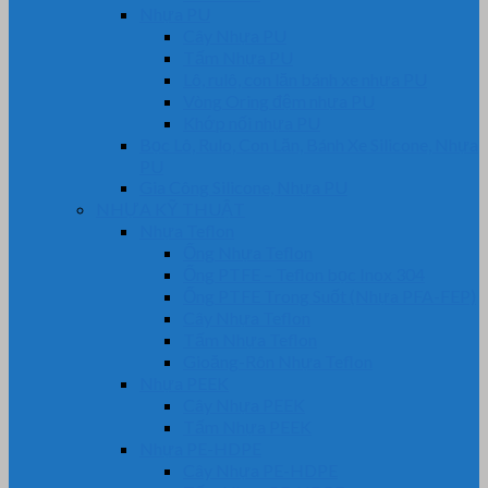
Nhựa PU
Cây Nhựa PU
Tấm Nhựa PU
Lô, rulô, con lăn bánh xe nhựa PU
Vòng Oring đệm nhựa PU
Khớp nối nhựa PU
Bọc Lô, Rulo, Con Lăn, Bánh Xe Silicone, Nhựa
PU
Gia Công Silicone, Nhựa PU
NHỰA KỸ THUẬT
Nhựa Teflon
Ống Nhựa Teflon
Ống PTFE – Teflon bọc Inox 304
Ống PTFE Trong Suốt (Nhựa PFA-FEP)
Cây Nhựa Teflon
Tấm Nhựa Teflon
Gioăng-Rôn Nhựa Teflon
Nhựa PEEK
Cây Nhựa PEEK
Tấm Nhựa PEEK
Nhựa PE-HDPE
Cây Nhựa PE-HDPE