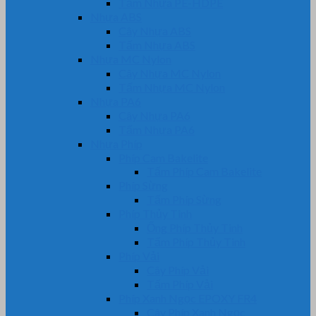
Tấm Nhựa PE-HDPE
Nhựa ABS
Cây Nhựa ABS
Tấm Nhựa ABS
Nhựa MC Nylon
Cây Nhựa MC Nylon
Tấm Nhựa MC Nylon
Nhựa PA6
Cây Nhựa PA6
Tấm Nhựa PA6
Nhựa Phíp
Phíp Cam Bakelite
Tấm Phíp Cam Bakelite
Phíp Sừng
Tấm Phíp Sừng
Phíp Thủy Tinh
Ống Phíp Thủy Tinh
Tấm Phíp Thủy Tinh
Phíp Vải
Cây Phíp Vải
Tấm Phíp Vải
Phíp Xanh Ngọc EPOXY FR4
Cây Phíp Xanh Ngọc