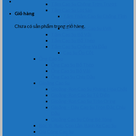
Tấm Cao Su Chống Trơn Trượt
Tấm Cao Su Lót Sàn
Giỏ hàng
Tấm Thảm Cao Su Chống Tĩnh
Điện
Chưa có sản phẩm trong giỏ hàng.
Tấm Thảm Cao Su EVA
Tấm Cao Su Bố Vải
Tấm Cao Su Bố Thép
Tấm Cao Su Chống Va Đập
Cao Su Ốp Cột
Ống Cao Su
Ống Cao Su Bố Thép
Ống Cao Su Bố Vải
Ống Cao Su Chịu Dầu
Gioăng Cao Su
Gioăng-Ron Cao Su Kháng Hóa Chất
Gioăng-Ron Cao Su Tủ Điện
Gioăng-Ron Cao Su Tròn Oring
Gioăng – Dây Cao Su Tròn Đặc Chịu
Dầu
Gioăng Cao Su Cống Bê Tông
Bọc lô, Rulo, Con Lăn, Bánh Xe Cao Su
Gia Công Cao Su