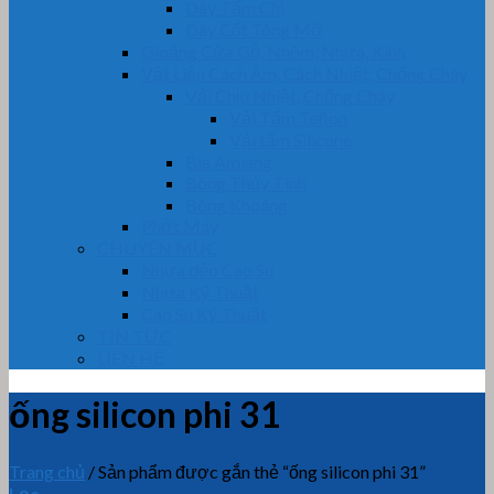
Dây Tẩm Chì
Dây Cốt Tông Mỡ
Gioăng Cửa Gỗ, Nhôm, Nhựa, Kính
Vật Liệu Cách Âm, Cách Nhiệt, Chống Cháy
Vải Chịu Nhiệt, Chống Cháy
Vải Tẩm Teflon
Vải tẩm Silicone
Bìa Amiang
Bông Thủy Tinh
Bông Khoáng
Phớt Máy
CHUYÊN MỤC
Nhựa dẻo Cao Su
Nhựa Kỹ Thuật
Cao Su Kỹ Thuật
TIN TỨC
LIÊN HỆ
ống silicon phi 31
Trang chủ
/
Sản phẩm được gắn thẻ “ống silicon phi 31”
Lọc