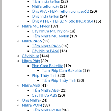
Tấm nhựa teflon
(22)
Nhựa teflon cây
(21)
Ống PFA - FEP (Teflon trong suốt)
(20)
Ống nhựa teflon
(24)
Ống PTFE - TEFLON bọc INOX 304
(15)
Nhựa MC Nylon
(37)
Cây Nhựa MC Nylon
(18)
Tấm Nhựa MC Nylon
(19)
Nhựa PA66
(32)
Tấm Nhựa PA66
(16)
Cây Nhựa PA66
(16)
Cây Nhựa
(144)
Nhựa Phíp
(39)
Phíp Cam Bakelite
(19)
Tấm Phíp Cam Bakelite
(19)
Phíp Thủy Tinh
(20)
Tấm Phíp Thủy Tinh
(20)
Nhựa ABS
(41)
Tấm Nhựa ABS
(21)
Cây Nhựa ABS
(20)
Ống Nhựa
(24)
Nhựa POM
(38)
Tấm Nhựa POM
(18)