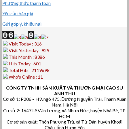
Phương thức thanh toán
Yêu cầu báo giá
Gửi góp ý, khiếu nại
Visit Today : 316
Visit Yesterday : 929
This Month : 8386
Hits Today : 601
Total Hits : 2119698
Who's Online : 11
CÔNG TY TNHH SẢN XUẤT VÀ THƯƠNG MẠI CAO SU
ANH THU
Cơ sở 1: P206 – H9, ngõ 475, Đường Nguyễn Trãi, Thanh Xuân
Nam, Hà Nội
Cơ sở 2: 1647 Lê Văn Lương, xã Nhơn Đức, huyện Nhà Bè, TP.
HCM
Cơ sở sản xuất: Thôn Phương Trù, xã Tứ Dân, huyện Khoái
Châu, tỉnh Hưng Yên