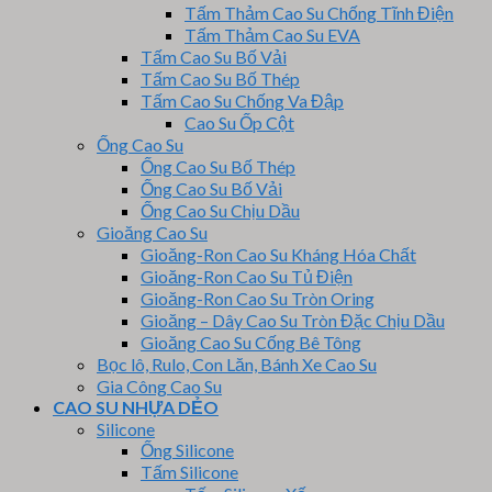
Tấm Thảm Cao Su Chống Tĩnh Điện
Tấm Thảm Cao Su EVA
Tấm Cao Su Bố Vải
Tấm Cao Su Bố Thép
Tấm Cao Su Chống Va Đập
Cao Su Ốp Cột
Ống Cao Su
Ống Cao Su Bố Thép
Ống Cao Su Bố Vải
Ống Cao Su Chịu Dầu
Gioăng Cao Su
Gioăng-Ron Cao Su Kháng Hóa Chất
Gioăng-Ron Cao Su Tủ Điện
Gioăng-Ron Cao Su Tròn Oring
Gioăng – Dây Cao Su Tròn Đặc Chịu Dầu
Gioăng Cao Su Cống Bê Tông
Bọc lô, Rulo, Con Lăn, Bánh Xe Cao Su
Gia Công Cao Su
CAO SU NHỰA DẺO
Silicone
Ống Silicone
Tấm Silicone