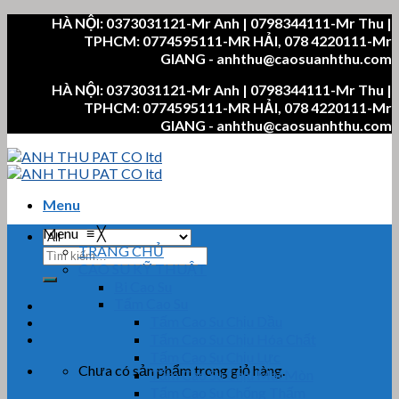
Skip
HÀ NỘI: 0373031121-Mr Anh | 0798344111-Mr Thu |
to
TPHCM: 0774595111-MR HẢI, 078 4220111-Mr
content
GIANG - anhthu@caosuanhthu.com
HÀ NỘI: 0373031121-Mr Anh | 0798344111-Mr Thu |
TPHCM: 0774595111-MR HẢI, 078 4220111-Mr
GIANG - anhthu@caosuanhthu.com
Menu
Menu
≡
╳
TRANG CHỦ
Tìm
CAO SU KỸ THUẬT
kiếm:
Bi Cao Su
Tấm Cao Su
Tấm Cao Su Chịu Dầu
Tấm Cao Su Chịu Hóa Chất
Tấm Cao Su Chịu Lực
Chưa có sản phẩm trong giỏ hàng.
Tấm Cao Su Chịu Mài Mòn
Tấm Cao Su Chống Thấm