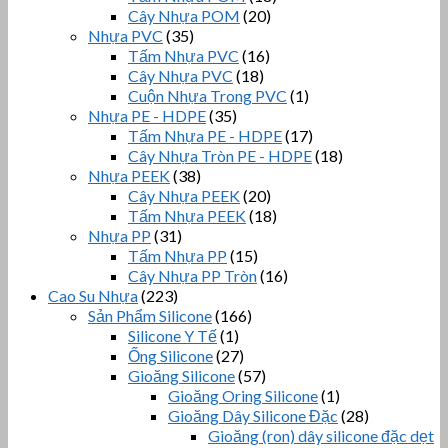
Cây Nhựa POM
(20)
Nhựa PVC
(35)
Tấm Nhựa PVC
(16)
Cây Nhựa PVC
(18)
Cuộn Nhựa Trong PVC
(1)
Nhựa PE - HDPE
(35)
Tấm Nhựa PE - HDPE
(17)
Cây Nhựa Tròn PE - HDPE
(18)
Nhựa PEEK
(38)
Cây Nhựa PEEK
(20)
Tấm Nhựa PEEK
(18)
Nhựa PP
(31)
Tấm Nhựa PP
(15)
Cây Nhựa PP Tròn
(16)
Cao Su Nhựa
(223)
Sản Phẩm Silicone
(166)
Silicone Y Tế
(1)
Ống Silicone
(27)
Gioăng Silicone
(57)
Gioăng Oring Silicone
(1)
Gioăng Dây Silicone Đặc
(28)
Gioăng (ron) dây silicone đặc dẹt