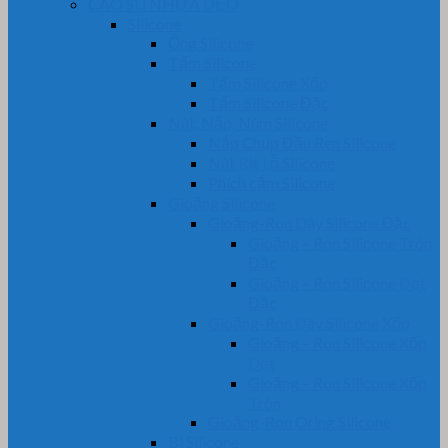
CAO SU NHỰA DẺO
Silicone
Ống Silicone
Tấm Silicone
Tấm Silicone Xốp
Tấm Silicone Đặc
Nút, Nắp, Núm Silicone
Nắp Chụp Đầu Ren Silicone
Nút Bịt Lỗ Silicone
Phích cắm Silicone
Gioăng Silicone
Gioăng-Ron Dây Silicone Đặc
Gioăng – Ron Silicone Tròn
Đặc
Gioăng – Ron Silicone Dẹt
Đặc
Gioăng-Ron Dây Silicone Xốp
Gioăng – Ron Silicone Xốp
Dẹt
Gioăng – Ron Silicone Xốp
Tròn
Gioăng-Ron Oring Silicone
Bi Silicone