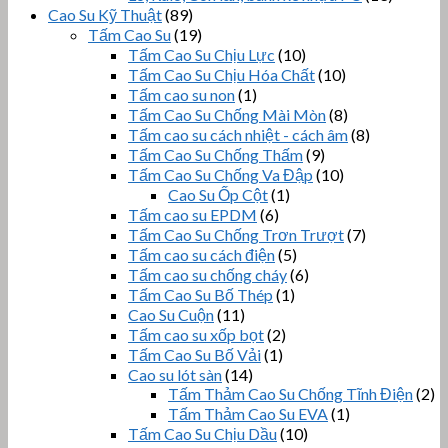
Cao Su Kỹ Thuật
(89)
Tấm Cao Su
(19)
Tấm Cao Su Chịu Lực
(10)
Tấm Cao Su Chịu Hóa Chất
(10)
Tấm cao su non
(1)
Tấm Cao Su Chống Mài Mòn
(8)
Tấm cao su cách nhiệt - cách âm
(8)
Tấm Cao Su Chống Thấm
(9)
Tấm Cao Su Chống Va Đập
(10)
Cao Su Ốp Cột
(1)
Tấm cao su EPDM
(6)
Tấm Cao Su Chống Trơn Trượt
(7)
Tấm cao su cách điện
(5)
Tấm cao su chống cháy
(6)
Tấm Cao Su Bố Thép
(1)
Cao Su Cuộn
(11)
Tấm cao su xốp bọt
(2)
Tấm Cao Su Bố Vải
(1)
Cao su lót sàn
(14)
Tấm Thảm Cao Su Chống Tĩnh Điện
(2)
Tấm Thảm Cao Su EVA
(1)
Tấm Cao Su Chịu Dầu
(10)