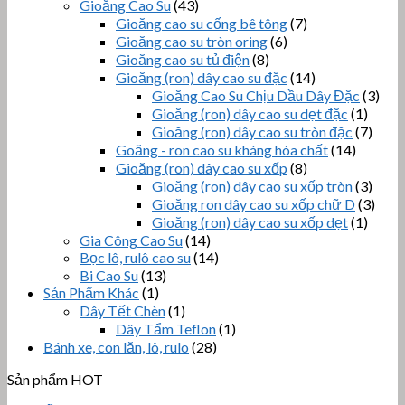
Gioăng Cao Su
(43)
Gioăng cao su cống bê tông
(7)
Gioăng cao su tròn oring
(6)
Gioăng cao su tủ điện
(8)
Gioăng (ron) dây cao su đặc
(14)
Gioăng Cao Su Chịu Dầu Dây Đặc
(3)
Gioăng (ron) dây cao su dẹt đặc
(1)
Gioăng (ron) dây cao su tròn đặc
(7)
Goăng - ron cao su kháng hóa chất
(14)
Gioăng (ron) dây cao su xốp
(8)
Gioăng (ron) dây cao su xốp tròn
(3)
Gioăng ron dây cao su xốp chữ D
(3)
Gioăng (ron) dây cao su xốp dẹt
(1)
Gia Công Cao Su
(14)
Bọc lô, rulô cao su
(14)
Bi Cao Su
(13)
Sản Phẩm Khác
(1)
Dây Tết Chèn
(1)
Dây Tẩm Teflon
(1)
Bánh xe, con lăn, lô, rulo
(28)
Sản phẩm HOT