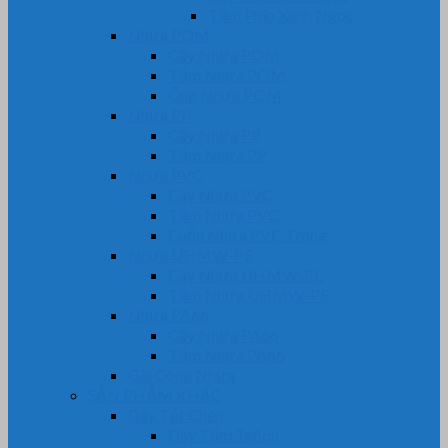
Tấm Phíp Xanh Ngọc
Nhựa POM
Cây Nhựa POM
Tấm Nhựa POM
Ống Nhựa POM
Nhựa PP
Cây Nhựa PP
Tấm Nhựa PP
Nhựa PVC
Cây Nhựa PVC
Tấm Nhựa PVC
Cuộn Nhựa PVC Trong
Nhựa UHMW-PE
Cây Nhựa UHMW-PE
Tấm Nhựa UHMW-PE
Nhựa PA66
Cây Nhựa PA66
Tấm Nhựa PA66
Gia Công Nhựa
SẢN PHẨM KHÁC
Dây Tết Chèn
Dây Tẩm Teflon