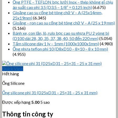
Ống PTFE – TEFLON bọc lưới Inox – thép không gỉ chịu
áp suất cao phi 3.5 (D3.5 – 1/8″ = 0.125 inch)
(6.675)
Gioăng cao su cống bê tông chữ V – A (25x14mm,
25x19mm)
(6.345)
Gioăng – ron cao su cống bê tông chữ V – A (25 x 19 mm)
(5.166)
Bánh xe, con lăn, lô, rulo bọc cao su nhựa PU 2 vòng bi
(D100 dài 28, 30, 35, 37, 38, 40, 50 đến 220 mm)
(5.054)
Tấm silicone dày 1 ly – 1mm (1000x1000x1mm)
(4.980)
Ống nhựa teflon phi 10 (D8xD10 – 8×10 – 8 x 10 mm)
(4.955)
Quick View
Hết hàng
Ống Silicone
Ống silicone phi 31 (D25xD31 – 25×31 – 25 x 31 mm)
Được xếp hạng
5.00
5 sao
Thông tin công ty