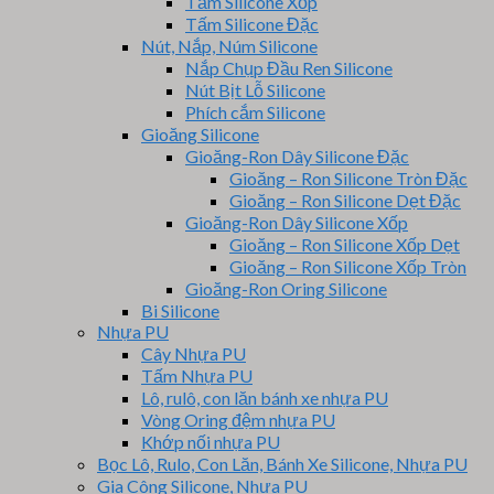
Tấm Silicone Xốp
Tấm Silicone Đặc
Nút, Nắp, Núm Silicone
Nắp Chụp Đầu Ren Silicone
Nút Bịt Lỗ Silicone
Phích cắm Silicone
Gioăng Silicone
Gioăng-Ron Dây Silicone Đặc
Gioăng – Ron Silicone Tròn Đặc
Gioăng – Ron Silicone Dẹt Đặc
Gioăng-Ron Dây Silicone Xốp
Gioăng – Ron Silicone Xốp Dẹt
Gioăng – Ron Silicone Xốp Tròn
Gioăng-Ron Oring Silicone
Bi Silicone
Nhựa PU
Cây Nhựa PU
Tấm Nhựa PU
Lô, rulô, con lăn bánh xe nhựa PU
Vòng Oring đệm nhựa PU
Khớp nối nhựa PU
Bọc Lô, Rulo, Con Lăn, Bánh Xe Silicone, Nhựa PU
Gia Công Silicone, Nhựa PU