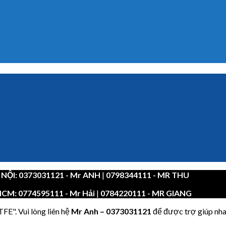
 NỘI:
0373031121
- Mr ANH
|
0798344111 - MR THU
HCM:
0774595111
- Mr Hải
|
0784220111 - MR GIANG
FE". Vui lòng liên hệ
Mr Anh
–
0373031121
để được trợ giúp nha