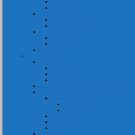
Tấm Nhựa PVC
Cuộn Nhựa PVC Trong
Nhựa UHMW-PE
Cây Nhựa UHMW-PE
Tấm Nhựa UHMW-PE
Nhựa PA66
Cây Nhựa PA66
Tấm Nhựa PA66
Gia Công Nhựa
SẢN PHẨM KHÁC
Dây Tết Chèn
Dây Tẩm Teflon
Dây Tẩm Chì
Dây Cốt Tông Mỡ
Gioăng Cửa Gỗ, Nhôm, Nhựa, Kính
Vật Liệu Cách Âm, Cách Nhiệt, Chống Cháy
Vải Chịu Nhiệt, Chống Cháy
Vải Tẩm Teflon
Vải tẩm Silicone
Bìa Amiang
Bông Thủy Tinh
Bông Khoáng
Phớt Máy