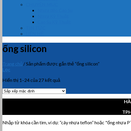
CHUYÊN MỤC
Nhựa dẻo Cao Su
Nhựa Kỹ Thuật
Cao Su Kỹ Thuật
TIN TỨC
LIÊN HỆ
ống silicon
Trang chủ
/
Sản phẩm được gắn thẻ “ống silicon”
Lọc
Hiển thị 1–24 của 27 kết quả
HÀ
TP
Nhập từ khóa cần tìm, ví dụ: “cây nhựa teflon” hoặc "ống nhựa PT