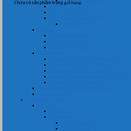
Tấm Thảm Cao Su EVA
Chưa có sản phẩm trong giỏ hàng.
Tấm Cao Su Bố Vải
Tấm Cao Su Bố Thép
Tấm Cao Su Chống Va Đập
Cao Su Ốp Cột
Ống Cao Su
Ống Cao Su Bố Thép
Ống Cao Su Bố Vải
Ống Cao Su Chịu Dầu
Gioăng Cao Su
Gioăng-Ron Cao Su Kháng Hóa Chất
Gioăng-Ron Cao Su Tủ Điện
Gioăng-Ron Cao Su Tròn Oring
Gioăng – Dây Cao Su Tròn Đặc Chịu Dầu
Gioăng Cao Su Cống Bê Tông
Bọc lô, Rulo, Con Lăn, Bánh Xe Cao Su
Gia Công Cao Su
CAO SU NHỰA DẺO
Silicone
Ống Silicone
Tấm Silicone
Tấm Silicone Xốp
Tấm Silicone Đặc