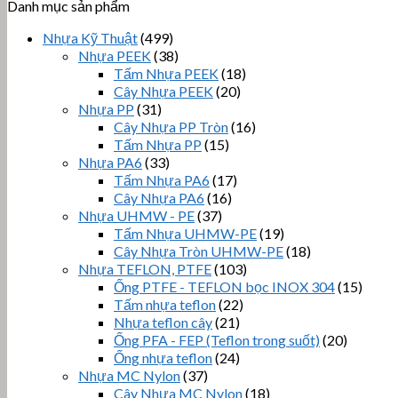
Danh mục sản phẩm
Nhựa Kỹ Thuật
(499)
Nhựa PEEK
(38)
Tấm Nhựa PEEK
(18)
Cây Nhựa PEEK
(20)
Nhựa PP
(31)
Cây Nhựa PP Tròn
(16)
Tấm Nhựa PP
(15)
Nhựa PA6
(33)
Tấm Nhựa PA6
(17)
Cây Nhựa PA6
(16)
Nhựa UHMW - PE
(37)
Tấm Nhựa UHMW-PE
(19)
Cây Nhựa Tròn UHMW-PE
(18)
Nhựa TEFLON, PTFE
(103)
Ống PTFE - TEFLON bọc INOX 304
(15)
Tấm nhựa teflon
(22)
Nhựa teflon cây
(21)
Ống PFA - FEP (Teflon trong suốt)
(20)
Ống nhựa teflon
(24)
Nhựa MC Nylon
(37)
Cây Nhựa MC Nylon
(18)