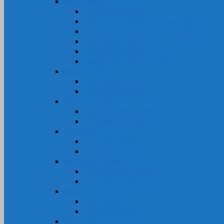
Nhựa Teflon
Ống Nhựa Teflon
Ống PTFE – Teflon bọc Inox 304
Ống PTFE Trong Suốt (Nhựa PFA-FEP)
Cây Nhựa Teflon
Tấm Nhựa Teflon
Gioăng-Rôn Nhựa Teflon
Nhựa PEEK
Cây Nhựa PEEK
Tấm Nhựa PEEK
Nhựa PE-HDPE
Cây Nhựa PE-HDPE
Tấm Nhựa PE-HDPE
Nhựa ABS
Cây Nhựa ABS
Tấm Nhựa ABS
Nhựa MC Nylon
Cây Nhựa MC Nylon
Tấm Nhựa MC Nylon
Nhựa PA6
Cây Nhựa PA6
Tấm Nhựa PA6
Nhựa Phíp