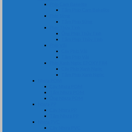
Phíp Cam Bakelite
Tấm Phíp Cam Bakelite
Phíp Sừng
Tấm Phíp Sừng
Phíp Thủy Tinh
Ống Phíp Thủy Tinh
Tấm Phíp Thủy Tinh
Phíp Vải
Cây Phíp Vải
Tấm Phíp Vải
Phíp Xanh Ngọc EPOXY FR4
Cây Phíp Xanh Ngọc
Tấm Phíp Xanh Ngọc
Nhựa POM
Cây Nhựa POM
Tấm Nhựa POM
Ống Nhựa POM
Nhựa PP
Cây Nhựa PP
Tấm Nhựa PP
Nhựa PVC
Cây Nhựa PVC