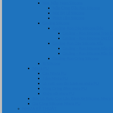
Nút, Nắp, Núm Silicone
Nắp Chụp Đầu Ren Silicone
Nút Bịt Lỗ Silicone
Phích cắm Silicone
Gioăng Silicone
Gioăng-Ron Dây Silicone Đặc
Gioăng – Ron Silicone Tròn 
Gioăng – Ron Silicone Dẹt Đ
Gioăng-Ron Dây Silicone Xốp
Gioăng – Ron Silicone Xốp D
Gioăng – Ron Silicone Xốp T
Gioăng-Ron Oring Silicone
Bi Silicone
Nhựa PU
Cây Nhựa PU
Tấm Nhựa PU
Lô, rulô, con lăn bánh xe nhựa PU
Vòng Oring đệm nhựa PU
Khớp nối nhựa PU
Bọc Lô, Rulo, Con Lăn, Bánh Xe Silicone, Nhựa
Gia Công Silicone, Nhựa PU
NHỰA KỸ THUẬT