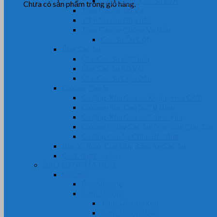
Tấm Thảm Cao Su EVA
Chưa có sản phẩm trong giỏ hàng.
Tấm Cao Su Bố Vải
Tấm Cao Su Bố Thép
Tấm Cao Su Chống Va Đập
Cao Su Ốp Cột
Ống Cao Su
Ống Cao Su Bố Thép
Ống Cao Su Bố Vải
Ống Cao Su Chịu Dầu
Gioăng Cao Su
Gioăng-Ron Cao Su Kháng Hóa Chất
Gioăng-Ron Cao Su Tủ Điện
Gioăng-Ron Cao Su Tròn Oring
Gioăng – Dây Cao Su Tròn Đặc Chịu Dầu
Gioăng Cao Su Cống Bê Tông
Bọc lô, Rulo, Con Lăn, Bánh Xe Cao Su
Gia Công Cao Su
CAO SU NHỰA DẺO
Silicone
Ống Silicone
Tấm Silicone
Tấm Silicone Xốp
Tấm Silicone Đặc