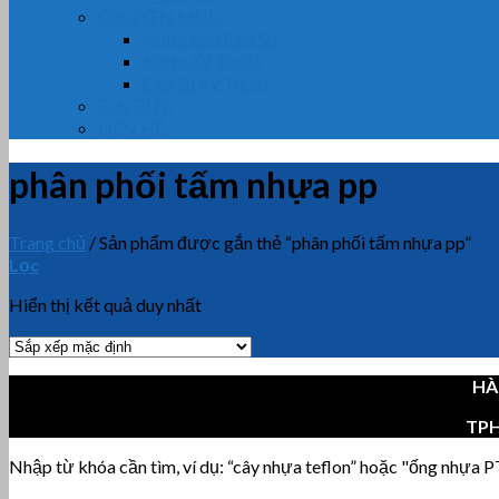
CHUYÊN MỤC
Nhựa dẻo Cao Su
Nhựa Kỹ Thuật
Cao Su Kỹ Thuật
TIN TỨC
LIÊN HỆ
phân phối tấm nhựa pp
Trang chủ
/
Sản phẩm được gắn thẻ “phân phối tấm nhựa pp”
Lọc
Hiển thị kết quả duy nhất
HÀ
TP
Nhập từ khóa cần tìm, ví dụ: “cây nhựa teflon” hoặc "ống nhựa PT