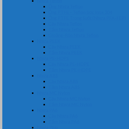
Nhựa Teflon
Ống Nhựa Teflon
Ống PTFE – Teflon bọc Inox 304
Ống PTFE Trong Suốt (Nhựa PFA-FEP)
Cây Nhựa Teflon
Tấm Nhựa Teflon
Gioăng-Rôn Nhựa Teflon
Nhựa PEEK
Cây Nhựa PEEK
Tấm Nhựa PEEK
Nhựa PE-HDPE
Cây Nhựa PE-HDPE
Tấm Nhựa PE-HDPE
Nhựa ABS
Cây Nhựa ABS
Tấm Nhựa ABS
Nhựa MC Nylon
Cây Nhựa MC Nylon
Tấm Nhựa MC Nylon
Nhựa PA6
Cây Nhựa PA6
Tấm Nhựa PA6
Nhựa Phíp