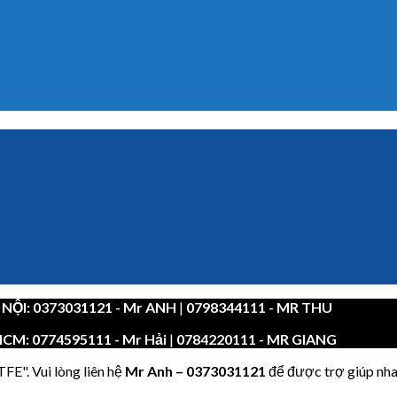
 NỘI:
0373031121
- Mr ANH
|
0798344111 - MR THU
HCM:
0774595111
- Mr Hải
|
0784220111 - MR GIANG
FE". Vui lòng liên hệ
Mr Anh
–
0373031121
để được trợ giúp nha