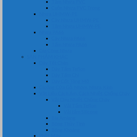
Tấm Nhựa PVC
Cuộn Nhựa PVC Trong
Nhựa UHMW-PE
Cây Nhựa UHMW-PE
Tấm Nhựa UHMW-PE
Nhựa PA66
Cây Nhựa PA66
Tấm Nhựa PA66
Gia Công Nhựa
SẢN PHẨM KHÁC
Dây Tết Chèn
Dây Tẩm Teflon
Dây Tẩm Chì
Dây Cốt Tông Mỡ
Gioăng Cửa Gỗ, Nhôm, Nhựa, Kính
Vật Liệu Cách Âm, Cách Nhiệt, Chống Cháy
Vải Chịu Nhiệt, Chống Cháy
Vải Tẩm Teflon
Vải tẩm Silicone
Bìa Amiang
Bông Thủy Tinh
Bông Khoáng
Phớt Máy