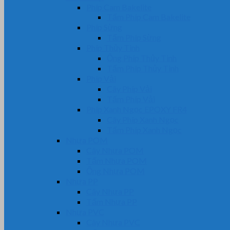
Phíp Cam Bakelite
Tấm Phíp Cam Bakelite
Phíp Sừng
Tấm Phíp Sừng
Phíp Thủy Tinh
Ống Phíp Thủy Tinh
Tấm Phíp Thủy Tinh
Phíp Vải
Cây Phíp Vải
Tấm Phíp Vải
Phíp Xanh Ngọc EPOXY FR4
Cây Phíp Xanh Ngọc
Tấm Phíp Xanh Ngọc
Nhựa POM
Cây Nhựa POM
Tấm Nhựa POM
Ống Nhựa POM
Nhựa PP
Cây Nhựa PP
Tấm Nhựa PP
Nhựa PVC
Cây Nhựa PVC