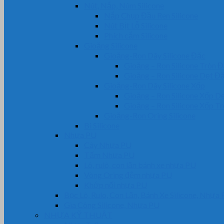
Nút, Nắp, Núm Silicone
Nắp Chụp Đầu Ren Silicone
Nút Bịt Lỗ Silicone
Phích cắm Silicone
Gioăng Silicone
Gioăng-Ron Dây Silicone Đặc
Gioăng – Ron Silicone Tròn 
Gioăng – Ron Silicone Dẹt Đ
Gioăng-Ron Dây Silicone Xốp
Gioăng – Ron Silicone Xốp D
Gioăng – Ron Silicone Xốp T
Gioăng-Ron Oring Silicone
Bi Silicone
Nhựa PU
Cây Nhựa PU
Tấm Nhựa PU
Lô, rulô, con lăn bánh xe nhựa PU
Vòng Oring đệm nhựa PU
Khớp nối nhựa PU
Bọc Lô, Rulo, Con Lăn, Bánh Xe Silicone, Nhựa
Gia Công Silicone, Nhựa PU
NHỰA KỸ THUẬT