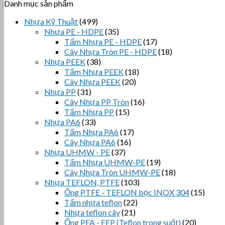
Danh mục sản phẩm
Nhựa Kỹ Thuật
(499)
Nhựa PE - HDPE
(35)
Tấm Nhựa PE - HDPE
(17)
Cây Nhựa Tròn PE - HDPE
(18)
Nhựa PEEK
(38)
Tấm Nhựa PEEK
(18)
Cây Nhựa PEEK
(20)
Nhựa PP
(31)
Cây Nhựa PP Tròn
(16)
Tấm Nhựa PP
(15)
Nhựa PA6
(33)
Tấm Nhựa PA6
(17)
Cây Nhựa PA6
(16)
Nhựa UHMW - PE
(37)
Tấm Nhựa UHMW-PE
(19)
Cây Nhựa Tròn UHMW-PE
(18)
Nhựa TEFLON, PTFE
(103)
Ống PTFE - TEFLON bọc INOX 304
(15)
Tấm nhựa teflon
(22)
Nhựa teflon cây
(21)
Ống PFA - FEP (Teflon trong suốt)
(20)