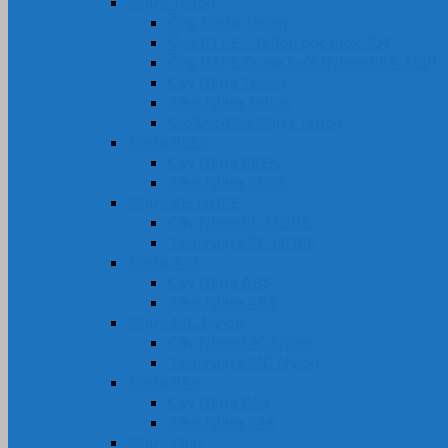
Nhựa Teflon
Ống Nhựa Teflon
Ống PTFE – Teflon bọc Inox 304
Ống PTFE Trong Suốt (Nhựa PFA-FEP)
Cây Nhựa Teflon
Tấm Nhựa Teflon
Gioăng-Rôn Nhựa Teflon
Nhựa PEEK
Cây Nhựa PEEK
Tấm Nhựa PEEK
Nhựa PE-HDPE
Cây Nhựa PE-HDPE
Tấm Nhựa PE-HDPE
Nhựa ABS
Cây Nhựa ABS
Tấm Nhựa ABS
Nhựa MC Nylon
Cây Nhựa MC Nylon
Tấm Nhựa MC Nylon
Nhựa PA6
Cây Nhựa PA6
Tấm Nhựa PA6
Nhựa Phíp