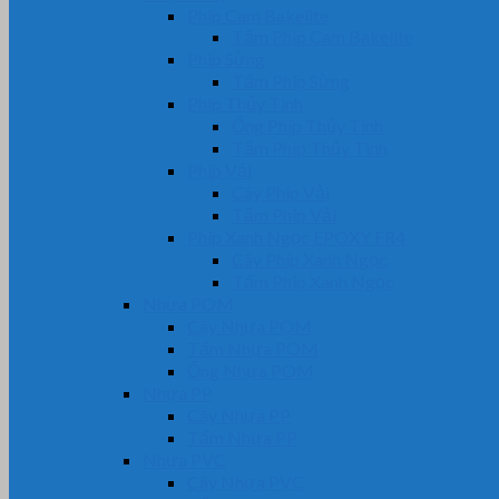
Phíp Cam Bakelite
Tấm Phíp Cam Bakelite
Phíp Sừng
Tấm Phíp Sừng
Phíp Thủy Tinh
Ống Phíp Thủy Tinh
Tấm Phíp Thủy Tinh
Phíp Vải
Cây Phíp Vải
Tấm Phíp Vải
Phíp Xanh Ngọc EPOXY FR4
Cây Phíp Xanh Ngọc
Tấm Phíp Xanh Ngọc
Nhựa POM
Cây Nhựa POM
Tấm Nhựa POM
Ống Nhựa POM
Nhựa PP
Cây Nhựa PP
Tấm Nhựa PP
Nhựa PVC
Cây Nhựa PVC