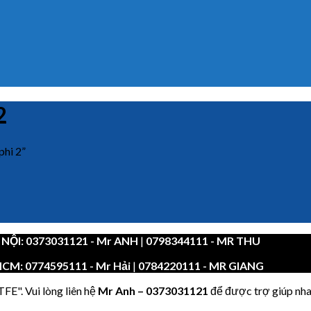
2
phi 2”
 NỘI:
0373031121
- Mr ANH
|
0798344111 - MR THU
HCM:
0774595111
- Mr Hải
|
0784220111 - MR GIANG
FE". Vui lòng liên hệ
Mr Anh
–
0373031121
để được trợ giúp nha