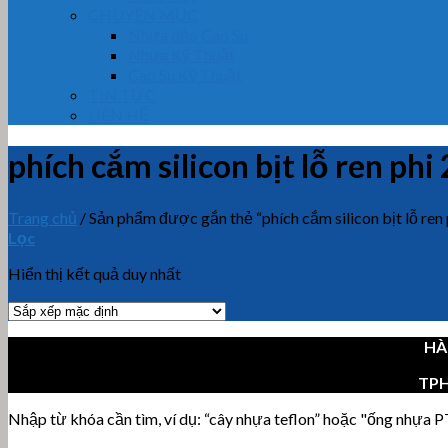
CHUYÊN MỤC
Nhựa dẻo Cao Su
Nhựa Kỹ Thuật
Cao Su Kỹ Thuật
TIN TỨC
LIÊN HỆ
phích cắm silicon bịt lỗ ren phi 
Trang chủ
/
Sản phẩm được gắn thẻ “phích cắm silicon bịt lỗ ren 
Lọc
Hiển thị kết quả duy nhất
HÀ
TP
Nhập từ khóa cần tìm, ví dụ: “cây nhựa teflon” hoặc "ống nhựa PT