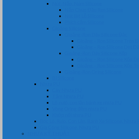
Nút, Nắp, Núm Silicone
Nắp Chụp Đầu Ren Silicone
Nút Bịt Lỗ Silicone
Phích cắm Silicone
Gioăng Silicone
Gioăng-Ron Dây Silicone Đặc
Gioăng – Ron Silicone Tròn 
Gioăng – Ron Silicone Dẹt Đ
Gioăng-Ron Dây Silicone Xốp
Gioăng – Ron Silicone Xốp D
Gioăng – Ron Silicone Xốp T
Gioăng-Ron Oring Silicone
Bi Silicone
Nhựa PU
Cây Nhựa PU
Tấm Nhựa PU
Lô, rulô, con lăn bánh xe nhựa PU
Vòng Oring đệm nhựa PU
Khớp nối nhựa PU
Bọc Lô, Rulo, Con Lăn, Bánh Xe Silicone, Nhựa
Gia Công Silicone, Nhựa PU
NHỰA KỸ THUẬT