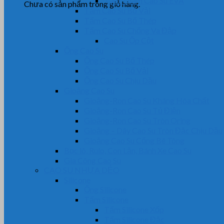
Tấm Thảm Cao Su EVA
Chưa có sản phẩm trong giỏ hàng.
Tấm Cao Su Bố Vải
Tấm Cao Su Bố Thép
Tấm Cao Su Chống Va Đập
Cao Su Ốp Cột
Ống Cao Su
Ống Cao Su Bố Thép
Ống Cao Su Bố Vải
Ống Cao Su Chịu Dầu
Gioăng Cao Su
Gioăng-Ron Cao Su Kháng Hóa Chất
Gioăng-Ron Cao Su Tủ Điện
Gioăng-Ron Cao Su Tròn Oring
Gioăng – Dây Cao Su Tròn Đặc Chịu Dầu
Gioăng Cao Su Cống Bê Tông
Bọc lô, Rulo, Con Lăn, Bánh Xe Cao Su
Gia Công Cao Su
CAO SU NHỰA DẺO
Silicone
Ống Silicone
Tấm Silicone
Tấm Silicone Xốp
Tấm Silicone Đặc