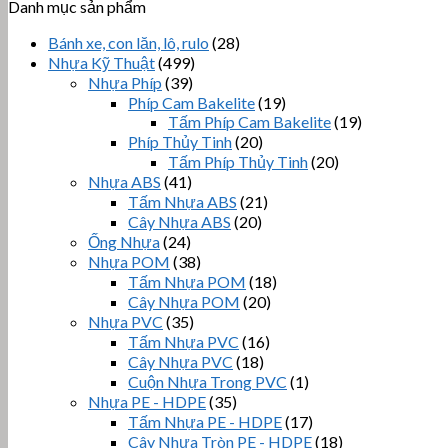
Danh mục sản phẩm
Bánh xe, con lăn, lô, rulo
(28)
Nhựa Kỹ Thuật
(499)
Nhựa Phíp
(39)
Phíp Cam Bakelite
(19)
Tấm Phíp Cam Bakelite
(19)
Phíp Thủy Tinh
(20)
Tấm Phíp Thủy Tinh
(20)
Nhựa ABS
(41)
Tấm Nhựa ABS
(21)
Cây Nhựa ABS
(20)
Ống Nhựa
(24)
Nhựa POM
(38)
Tấm Nhựa POM
(18)
Cây Nhựa POM
(20)
Nhựa PVC
(35)
Tấm Nhựa PVC
(16)
Cây Nhựa PVC
(18)
Cuộn Nhựa Trong PVC
(1)
Nhựa PE - HDPE
(35)
Tấm Nhựa PE - HDPE
(17)
Cây Nhựa Tròn PE - HDPE
(18)