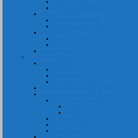
Tấm Nhựa PVC
Cuộn Nhựa PVC Trong
Nhựa UHMW-PE
Cây Nhựa UHMW-PE
Tấm Nhựa UHMW-PE
Nhựa PA66
Cây Nhựa PA66
Tấm Nhựa PA66
Gia Công Nhựa
SẢN PHẨM KHÁC
Dây Tết Chèn
Dây Tẩm Teflon
Dây Tẩm Chì
Dây Cốt Tông Mỡ
Gioăng Cửa Gỗ, Nhôm, Nhựa, Kính
Vật Liệu Cách Âm, Cách Nhiệt, Chống Cháy
Vải Chịu Nhiệt, Chống Cháy
Vải Tẩm Teflon
Vải tẩm Silicone
Bìa Amiang
Bông Thủy Tinh
Bông Khoáng
Phớt Máy