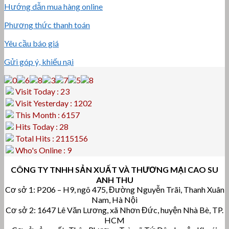
Hướng dẫn mua hàng online
Phương thức thanh toán
Yêu cầu báo giá
Gửi góp ý, khiếu nại
Visit Today : 23
Visit Yesterday : 1202
This Month : 6157
Hits Today : 28
Total Hits : 2115156
Who's Online : 9
CÔNG TY TNHH SẢN XUẤT VÀ THƯƠNG MẠI CAO SU
ANH THU
Cơ sở 1: P206 – H9, ngõ 475, Đường Nguyễn Trãi, Thanh Xuân
Nam, Hà Nội
Cơ sở 2: 1647 Lê Văn Lương, xã Nhơn Đức, huyện Nhà Bè, TP.
HCM