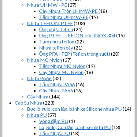
Nhựa UHMW - PE
(37)
Cây Nhựa Tròn UHMW-PE
(18)
Tấm Nhựa UHMW-PE
(19)
Nhựa TEFLON, PTFE
(103)
Ống nhựa teflon
(24)
Ống PTFE - TEFLON bọc INOX 304
(15)
Tấm nhựa teflon
(22)
Nhựa teflon cây
(21)
Ống PFA - FEP (Teflon trong suốt)
(20)
Nhựa MC Nylon
(37)
Tấm Nhựa MC Nylon
(19)
Cây Nhựa MC Nylon
(18)
Nhựa PA66
(32)
Tấm Nhựa PA66
(16)
Cây Nhựa PA66
(16)
Cây Nhựa
(144)
Cao Su Nhựa
(223)
Bọc lô, rulo, con lăn, bánh xe Silicone nhựa PU
(14)
Nhựa PU
(57)
Vòng đệm PU
(1)
Lô, Rulo, Con lăn, bánh xe nhựa PU
(13)
Tấm Nhựa PU
(18)