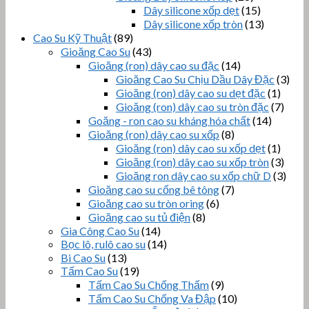
Dây silicone xốp dẹt
(15)
Dây silicone xốp tròn
(13)
Cao Su Kỹ Thuật
(89)
Gioăng Cao Su
(43)
Gioăng (ron) dây cao su đặc
(14)
Gioăng Cao Su Chịu Dầu Dây Đặc
(3)
Gioăng (ron) dây cao su dẹt đặc
(1)
Gioăng (ron) dây cao su tròn đặc
(7)
Goăng - ron cao su kháng hóa chất
(14)
Gioăng (ron) dây cao su xốp
(8)
Gioăng (ron) dây cao su xốp dẹt
(1)
Gioăng (ron) dây cao su xốp tròn
(3)
Gioăng ron dây cao su xốp chữ D
(3)
Gioăng cao su cống bê tông
(7)
Gioăng cao su tròn oring
(6)
Gioăng cao su tủ điện
(8)
Gia Công Cao Su
(14)
Bọc lô, rulô cao su
(14)
Bi Cao Su
(13)
Tấm Cao Su
(19)
Tấm Cao Su Chống Thấm
(9)
Tấm Cao Su Chống Va Đập
(10)