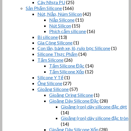
Cây Nhựa PU
(25)
Sản Phẩm Silicone
(166)
Nút, Nắp, Núm Silicon
(42)
Nắp Silicone
(11)
Nút Silicon
(15)
Phích cắm silicone
(16)
Bi silicone
(13)
Gia Công Silicone
(1)
Con lăn, bánh xe, lô, rulo bọc Silicone
(1)
Silicone Thực Phẩm
(14)
Tấm Silicone
(26)
Tấm Silicone Đặc
(14)
Tấm Silicone Xốp
(12)
Silicone Y Tế
(1)
Ống Silicone
(27)
Gioăng Silicone
(57)
Gioăng Oring Silicone
(1)
Gioăng Dây Silicone Đặc
(28)
Gioăng (ron) dây silicone đặc dẹt
(14)
Gioăng (ron) dây silicone đặc tròn
(14)
Gioăng Dây Silicone Xốp
(28)