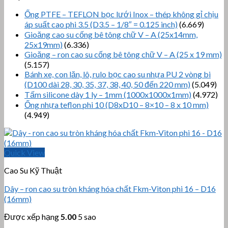
Ống PTFE – TEFLON bọc lưới Inox – thép không gỉ chịu
áp suất cao phi 3.5 (D3.5 – 1/8″ = 0.125 inch)
(6.669)
Gioăng cao su cống bê tông chữ V – A (25x14mm,
25x19mm)
(6.336)
Gioăng – ron cao su cống bê tông chữ V – A (25 x 19 mm)
(5.157)
Bánh xe, con lăn, lô, rulo bọc cao su nhựa PU 2 vòng bi
(D100 dài 28, 30, 35, 37, 38, 40, 50 đến 220 mm)
(5.049)
Tấm silicone dày 1 ly – 1mm (1000x1000x1mm)
(4.972)
Ống nhựa teflon phi 10 (D8xD10 – 8×10 – 8 x 10 mm)
(4.949)
Quick View
Cao Su Kỹ Thuật
Dây – ron cao su tròn kháng hóa chất Fkm-Viton phi 16 – D16
(16mm)
Được xếp hạng
5.00
5 sao