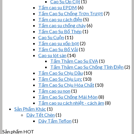
Cao Su Ốp Cột
(1)
Tấm cao su EPDM
(6)
Tấm Cao Su Chống Trơn Trượt
(7)
Tấm cao su cách điện
(5)
Tấm cao su chống cháy
(6)
Tấm Cao Su Bố Thép
(1)
Cao Su Cuộn
(11)
Tấm cao su xốp bọt
(2)
Tấm Cao Su Bố Vải
(1)
Cao su lót sàn
(14)
Tấm Thảm Cao Su EVA
(1)
Tấm Thảm Cao Su Chống Tĩnh Điện
(2)
Tấm Cao Su Chịu Dầu
(10)
Tấm Cao Su Chịu Lực
(10)
Tấm Cao Su Chịu Hóa Chất
(10)
Tấm cao su non
(1)
Tấm Cao Su Chống Mài Mòn
(8)
Tấm cao su cách nhiệt - cách âm
(8)
Sản Phẩm Khác
(1)
Dây Tết Chèn
(1)
Dây Tẩm Teflon
(1)
Sản phẩm HOT