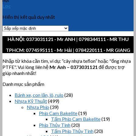
Lọc
Hiển thị kết quả duy nhất
HÀ NỘI:
0373031121
- Mr ANH
|
0798344111 - MR THU
TPHCM:
0774595111
- Mr Hải
|
0784220111 - MR GIANG
Nhập từ khóa cần tìm, ví dụ: “cây nhựa teflon” hoặc "ống nhựa
PTFE". Vui lòng liên hệ
Mr Anh
–
0373031121
để được trợ
giúp nhanh nhất!
Danh mục sản phẩm
Bánh xe, con lăn, lô, rulo
(28)
Nhựa Kỹ Thuật
(499)
Nhựa Phíp
(39)
Phíp Cam Bakelite
(19)
Tấm Phíp Cam Bakelite
(19)
Phíp Thủy Tinh
(20)
Tấm Phíp Thủy Tinh
(20)