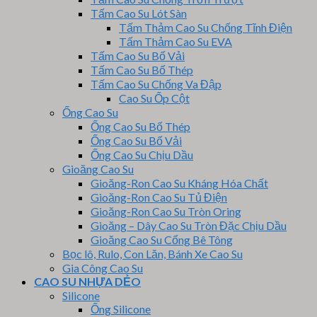
Tấm Cao Su Lót Sàn
Tấm Thảm Cao Su Chống Tĩnh Điện
Tấm Thảm Cao Su EVA
Tấm Cao Su Bố Vải
Tấm Cao Su Bố Thép
Tấm Cao Su Chống Va Đập
Cao Su Ốp Cột
Ống Cao Su
Ống Cao Su Bố Thép
Ống Cao Su Bố Vải
Ống Cao Su Chịu Dầu
Gioăng Cao Su
Gioăng-Ron Cao Su Kháng Hóa Chất
Gioăng-Ron Cao Su Tủ Điện
Gioăng-Ron Cao Su Tròn Oring
Gioăng – Dây Cao Su Tròn Đặc Chịu Dầu
Gioăng Cao Su Cống Bê Tông
Bọc lô, Rulo, Con Lăn, Bánh Xe Cao Su
Gia Công Cao Su
CAO SU NHỰA DẺO
Silicone
Ống Silicone