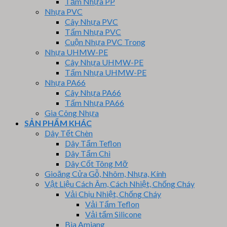
Tấm Nhựa PP
Nhựa PVC
Cây Nhựa PVC
Tấm Nhựa PVC
Cuộn Nhựa PVC Trong
Nhựa UHMW-PE
Cây Nhựa UHMW-PE
Tấm Nhựa UHMW-PE
Nhựa PA66
Cây Nhựa PA66
Tấm Nhựa PA66
Gia Công Nhựa
SẢN PHẨM KHÁC
Dây Tết Chèn
Dây Tẩm Teflon
Dây Tẩm Chì
Dây Cốt Tông Mỡ
Gioăng Cửa Gỗ, Nhôm, Nhựa, Kính
Vật Liệu Cách Âm, Cách Nhiệt, Chống Cháy
Vải Chịu Nhiệt, Chống Cháy
Vải Tẩm Teflon
Vải tẩm Silicone
Bìa Amiang