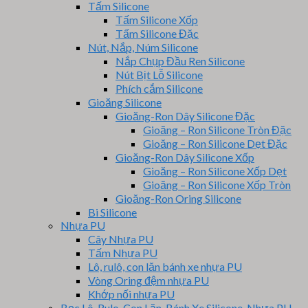
Tấm Silicone
Tấm Silicone Xốp
Tấm Silicone Đặc
Nút, Nắp, Núm Silicone
Nắp Chụp Đầu Ren Silicone
Nút Bịt Lỗ Silicone
Phích cắm Silicone
Gioăng Silicone
Gioăng-Ron Dây Silicone Đặc
Gioăng – Ron Silicone Tròn Đặc
Gioăng – Ron Silicone Dẹt Đặc
Gioăng-Ron Dây Silicone Xốp
Gioăng – Ron Silicone Xốp Dẹt
Gioăng – Ron Silicone Xốp Tròn
Gioăng-Ron Oring Silicone
Bi Silicone
Nhựa PU
Cây Nhựa PU
Tấm Nhựa PU
Lô, rulô, con lăn bánh xe nhựa PU
Vòng Oring đệm nhựa PU
Khớp nối nhựa PU
Bọc Lô, Rulo, Con Lăn, Bánh Xe Silicone, Nhựa PU