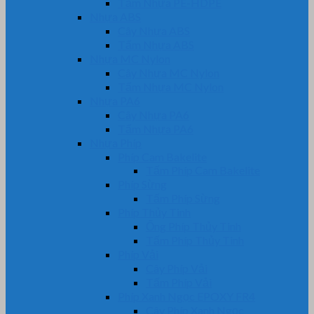
Tấm Nhựa PE-HDPE
Nhựa ABS
Cây Nhựa ABS
Tấm Nhựa ABS
Nhựa MC Nylon
Cây Nhựa MC Nylon
Tấm Nhựa MC Nylon
Nhựa PA6
Cây Nhựa PA6
Tấm Nhựa PA6
Nhựa Phíp
Phíp Cam Bakelite
Tấm Phíp Cam Bakelite
Phíp Sừng
Tấm Phíp Sừng
Phíp Thủy Tinh
Ống Phíp Thủy Tinh
Tấm Phíp Thủy Tinh
Phíp Vải
Cây Phíp Vải
Tấm Phíp Vải
Phíp Xanh Ngọc EPOXY FR4
Cây Phíp Xanh Ngọc