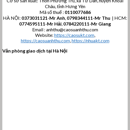
Cơ sở sản xuất: Thôn Phương Trù, xã Tứ Dân, huyện Khoái
Châu, tỉnh Hưng Yên
Mã số thuế :
0110077686
HÀ NỘI:
0373031121
-
Mr Anh
,
0798344111-Mr Thu
| HCM:
0774595111
-Mr Hải
,
0784220111-Mr Giang
Email : anhthu@caosuanhthu.com
Website:
https://caosukt.com
,
https://caosuanhthu.com
,
https://nhuakt.com
Văn phòng giao dịch tại Hà Nội