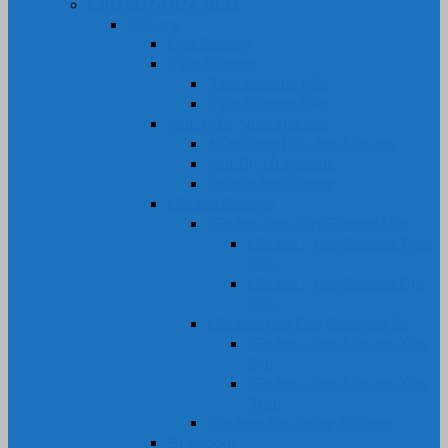
CAO SU NHỰA DẺO
Silicone
Ống Silicone
Tấm Silicone
Tấm Silicone Xốp
Tấm Silicone Đặc
Nút, Nắp, Núm Silicone
Nắp Chụp Đầu Ren Silicone
Nút Bịt Lỗ Silicone
Phích cắm Silicone
Gioăng Silicone
Gioăng-Ron Dây Silicone Đặc
Gioăng – Ron Silicone Tròn
Đặc
Gioăng – Ron Silicone Dẹt
Đặc
Gioăng-Ron Dây Silicone Xốp
Gioăng – Ron Silicone Xốp
Dẹt
Gioăng – Ron Silicone Xốp
Tròn
Gioăng-Ron Oring Silicone
Bi Silicone