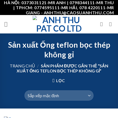
HÀ NỘI: 0373031121-MR ANH | 0798344111-MR THU
Skip
| TPHCM: 0774595111-MR HẢI, 078 4220111-MR
to
GIANG - ANHTHU@CAOSUANHTHU.COM
content
Sản xuất Ống teflon bọc thép
không gỉ
TRANG CHỦ
/
SẢN PHẨM ĐƯỢC GẮN THẺ “SẢN
XUẤT ỐNG TEFLON BỌC THÉP KHÔNG GỈ”
LỌC