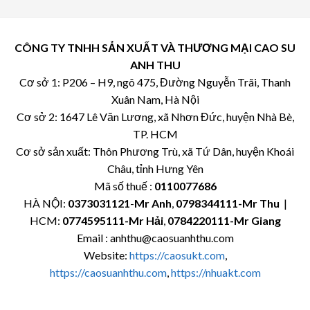
CÔNG TY TNHH SẢN XUẤT VÀ THƯƠNG MẠI CAO SU
ANH THU
Cơ sở 1: P206 – H9, ngõ 475, Đường Nguyễn Trãi, Thanh
Xuân Nam, Hà Nội
Cơ sở 2: 1647 Lê Văn Lương, xã Nhơn Đức, huyện Nhà Bè,
TP. HCM
Cơ sở sản xuất: Thôn Phương Trù, xã Tứ Dân, huyện Khoái
Châu, tỉnh Hưng Yên
Mã số thuế :
0110077686
HÀ NỘI:
0373031121
-
Mr Anh
,
0798344111-Mr Thu
|
HCM:
0774595111
-Mr Hải
,
0784220111-Mr Giang
Email : anhthu@caosuanhthu.com
Website:
https://caosukt.com
,
https://caosuanhthu.com
,
https://nhuakt.com