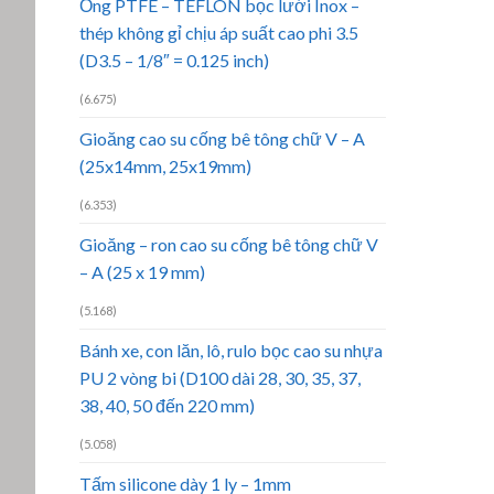
Ống PTFE – TEFLON bọc lưới Inox –
thép không gỉ chịu áp suất cao phi 3.5
(D3.5 – 1/8″ = 0.125 inch)
(6.675)
Gioăng cao su cống bê tông chữ V – A
(25x14mm, 25x19mm)
(6.353)
Gioăng – ron cao su cống bê tông chữ V
– A (25 x 19 mm)
(5.168)
Bánh xe, con lăn, lô, rulo bọc cao su nhựa
PU 2 vòng bi (D100 dài 28, 30, 35, 37,
38, 40, 50 đến 220 mm)
(5.058)
Tấm silicone dày 1 ly – 1mm