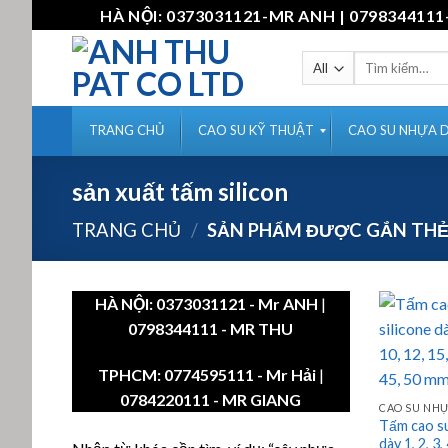
Skip
HÀ NỘI: 0373031121-MR ANH | 07983441
to
content
Tìm
kiếm:
TRANG CHỦ
CAO SU KỸ THUẬT
CAO SU NHỰA 
sản xuất tấm silicon
TRANG CHỦ
/
SẢN PHẨM ĐƯỢC GẮN THẺ 
HÀ NỘI:
0373031121
- Mr ANH
|
0798344111 - MR THU
TPHCM:
0774595111
- Mr Hải
|
0784220111 - MR GIANG
CAO SU NH
Tấm cao su
dày 1, 2, 3, 