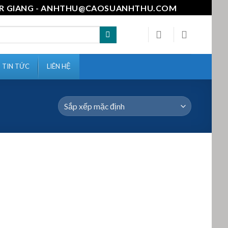
111-MR GIANG - ANHTHU@CAOSUANHTHU.COM
TIN TỨC
LIÊN HỆ