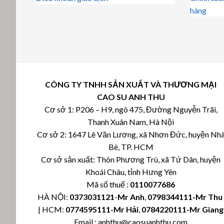
hàng
CÔNG TY TNHH SẢN XUẤT VÀ THƯƠNG MẠI
CAO SU ANH THU
Cơ sở 1: P206 – H9, ngõ 475, Đường Nguyễn Trãi,
Thanh Xuân Nam, Hà Nội
Cơ sở 2: 1647 Lê Văn Lương, xã Nhơn Đức, huyện Nh
Bè, TP. HCM
Cơ sở sản xuất: Thôn Phương Trù, xã Tứ Dân, huyện
Khoái Châu, tỉnh Hưng Yên
Mã số thuế :
0110077686
HÀ NỘI:
0373031121
-
Mr Anh
,
0798344111-Mr Th
| HCM:
0774595111
-Mr Hải
,
0784220111-Mr Giang
Email : anhthu@caosuanhthu.com