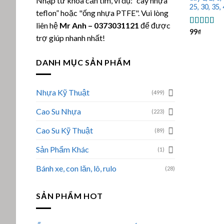
Nhập từ khóa cần tìm, ví dụ: “cây nhựa
25, 30, 35,
teflon” hoặc "ống nhựa PTFE". Vui lòng
liên hệ
Mr Anh
–
0373031121
để được
99
₫
Được xếp
trợ giúp nhanh nhất!
hạng
5.00
sao
DANH MỤC SẢN PHẨM
Nhựa Kỹ Thuật
(499)
Cao Su Nhựa
(223)
Cao Su Kỹ Thuật
(89)
Sản Phẩm Khác
(1)
Bánh xe, con lăn, lô, rulo
(28)
SẢN PHẨM HOT