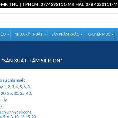
11-MR THU | TPHCM: 0774595111-MR HẢI, 078 4220
DẺO
NHỰA KỸ THUẬT
SẢN PHẨM KHÁC
CHUYÊN MỤC
“SẢN XUẤT TẤM SILICON”
ỰA
 chịu nhiệt silicone
4, 5, 6, 8, 10, 12, 15, 20,