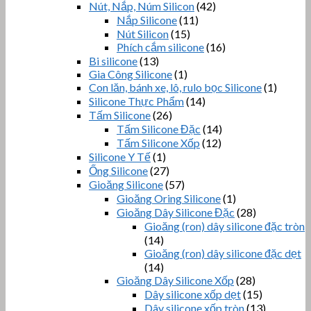
Nút, Nắp, Núm Silicon
(42)
Nắp Silicone
(11)
Nút Silicon
(15)
Phích cắm silicone
(16)
Bi silicone
(13)
Gia Công Silicone
(1)
Con lăn, bánh xe, lô, rulo bọc Silicone
(1)
Silicone Thực Phẩm
(14)
Tấm Silicone
(26)
Tấm Silicone Đặc
(14)
Tấm Silicone Xốp
(12)
Silicone Y Tế
(1)
Ống Silicone
(27)
Gioăng Silicone
(57)
Gioăng Oring Silicone
(1)
Gioăng Dây Silicone Đặc
(28)
Gioăng (ron) dây silicone đặc tròn
(14)
Gioăng (ron) dây silicone đặc dẹt
(14)
Gioăng Dây Silicone Xốp
(28)
Dây silicone xốp dẹt
(15)
Dây silicone xốp tròn
(13)