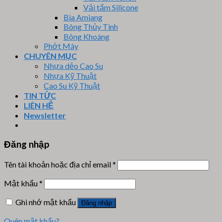
Vải tẩm Silicone
Bìa Amiang
Bông Thủy Tinh
Bông Khoáng
Phớt Máy
CHUYÊN MỤC
Nhựa dẻo Cao Su
Nhựa Kỹ Thuật
Cao Su Kỹ Thuật
TIN TỨC
LIÊN HỆ
Newsletter
Đăng nhập
Tên tài khoản hoặc địa chỉ email
*
Mật khẩu
*
Ghi nhớ mật khẩu
Đăng nhập
Quên mật khẩu?