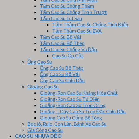
Tấm Cao Su Chống Thấm
Tấm Cao Su Chống Trơn Trượt
Tấm Cao Su Lót Sàn
Tấm Thảm Cao Su Chống Tĩnh Điện
Tấm Thảm Cao Su EVA
Tấm Cao Su Bố Vải
Tấm Cao Su Bố Thép
Tấm Cao Su Chống Va Đập
Cao Su Ốp Cột
Ống Cao Su
Ống Cao Su Bố Thép
Ống Cao Su Bố Vải
Ống Cao Su Chịu Dầu
Gioăng Cao Su
Gioăng-Ron Cao Su Kháng Hóa Chất
Gioăng-Ron Cao Su Tủ Điện
Gioăng-Ron Cao Su Tròn Oring
Gioăng – Dây Cao Su Tròn Đặc Chịu Dầu
Gioăng Cao Su Cống Bê Tông
Bọc lô, Rulo, Con Lăn, Bánh Xe Cao Su
Gia Công Cao Su
CAO SU NHỰA DẺO