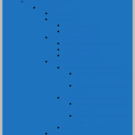
CAO SU NHỰA DẺO
Silicone
Ống Silicone
Tấm Silicone
Tấm Silicone Xốp
Tấm Silicone Đặc
Nút, Nắp, Núm Silicone
Nắp Chụp Đầu Ren Silicone
Nút Bịt Lỗ Silicone
Phích cắm Silicone
Gioăng Silicone
Gioăng-Ron Dây Silicone Đặc
Gioăng – Ron Silicone Tròn
Đặc
Gioăng – Ron Silicone Dẹt
Đặc
Gioăng-Ron Dây Silicone Xốp
Gioăng – Ron Silicone Xốp
Dẹt
Gioăng – Ron Silicone Xốp
Tròn
Gioăng-Ron Oring Silicone
Bi Silicone