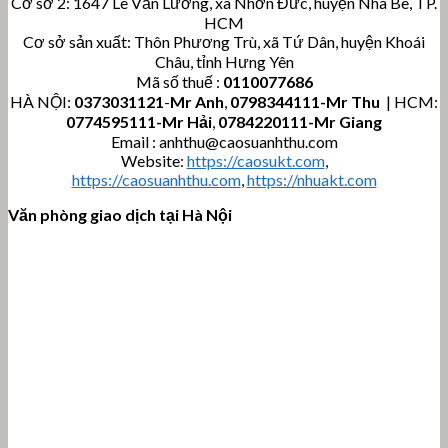
Cơ sở 2: 1647 Lê Văn Lương, xã Nhơn Đức, huyện Nhà Bè, TP.
HCM
Cơ sở sản xuất: Thôn Phương Trù, xã Tứ Dân, huyện Khoái
Châu, tỉnh Hưng Yên
Mã số thuế :
0110077686
HÀ NỘI:
0373031121
-
Mr Anh
,
0798344111-Mr Thu
| HCM:
0774595111
-Mr Hải
,
0784220111-Mr Giang
Email : anhthu@caosuanhthu.com
Website:
https://caosukt.com
,
https://caosuanhthu.com
,
https://nhuakt.com
Văn phòng giao dịch tại Hà Nội