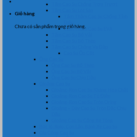
Tấm Cao Su Chống Trơn Trượt
Tấm Cao Su Lót Sàn
Giỏ hàng
Tấm Thảm Cao Su Chống Tĩnh
Điện
Chưa có sản phẩm trong giỏ hàng.
Tấm Thảm Cao Su EVA
Tấm Cao Su Bố Vải
Tấm Cao Su Bố Thép
Tấm Cao Su Chống Va Đập
Cao Su Ốp Cột
Ống Cao Su
Ống Cao Su Bố Thép
Ống Cao Su Bố Vải
Ống Cao Su Chịu Dầu
Gioăng Cao Su
Gioăng-Ron Cao Su Kháng Hóa Chất
Gioăng-Ron Cao Su Tủ Điện
Gioăng-Ron Cao Su Tròn Oring
Gioăng – Dây Cao Su Tròn Đặc Chịu
Dầu
Gioăng Cao Su Cống Bê Tông
Bọc lô, Rulo, Con Lăn, Bánh Xe Cao Su
Gia Công Cao Su