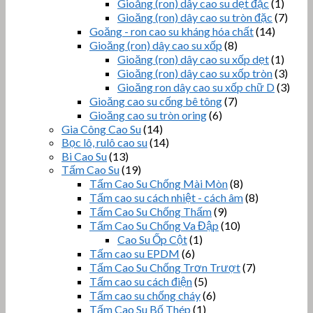
Gioăng (ron) dây cao su dẹt đặc
(1)
Gioăng (ron) dây cao su tròn đặc
(7)
Goăng - ron cao su kháng hóa chất
(14)
Gioăng (ron) dây cao su xốp
(8)
Gioăng (ron) dây cao su xốp dẹt
(1)
Gioăng (ron) dây cao su xốp tròn
(3)
Gioăng ron dây cao su xốp chữ D
(3)
Gioăng cao su cống bê tông
(7)
Gioăng cao su tròn oring
(6)
Gia Công Cao Su
(14)
Bọc lô, rulô cao su
(14)
Bi Cao Su
(13)
Tấm Cao Su
(19)
Tấm Cao Su Chống Mài Mòn
(8)
Tấm cao su cách nhiệt - cách âm
(8)
Tấm Cao Su Chống Thấm
(9)
Tấm Cao Su Chống Va Đập
(10)
Cao Su Ốp Cột
(1)
Tấm cao su EPDM
(6)
Tấm Cao Su Chống Trơn Trượt
(7)
Tấm cao su cách điện
(5)
Tấm cao su chống cháy
(6)
Tấm Cao Su Bố Thép
(1)