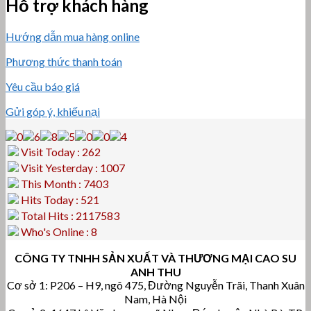
Hỗ trợ khách hàng
Hướng dẫn mua hàng online
Phương thức thanh toán
Yêu cầu báo giá
Gửi góp ý, khiếu nại
Visit Today : 262
Visit Yesterday : 1007
This Month : 7403
Hits Today : 521
Total Hits : 2117583
Who's Online : 8
CÔNG TY TNHH SẢN XUẤT VÀ THƯƠNG MẠI CAO SU
ANH THU
Cơ sở 1: P206 – H9, ngõ 475, Đường Nguyễn Trãi, Thanh Xuân
Nam, Hà Nội