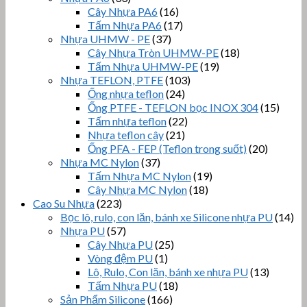
Cây Nhựa PA6
(16)
Tấm Nhựa PA6
(17)
Nhựa UHMW - PE
(37)
Cây Nhựa Tròn UHMW-PE
(18)
Tấm Nhựa UHMW-PE
(19)
Nhựa TEFLON, PTFE
(103)
Ống nhựa teflon
(24)
Ống PTFE - TEFLON bọc INOX 304
(15)
Tấm nhựa teflon
(22)
Nhựa teflon cây
(21)
Ống PFA - FEP (Teflon trong suốt)
(20)
Nhựa MC Nylon
(37)
Tấm Nhựa MC Nylon
(19)
Cây Nhựa MC Nylon
(18)
Cao Su Nhựa
(223)
Bọc lô, rulo, con lăn, bánh xe Silicone nhựa PU
(14)
Nhựa PU
(57)
Cây Nhựa PU
(25)
Vòng đệm PU
(1)
Lô, Rulo, Con lăn, bánh xe nhựa PU
(13)
Tấm Nhựa PU
(18)
Sản Phẩm Silicone
(166)