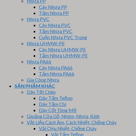
Nhựa PP
Cây Nhựa PP
Tấm Nhựa PP
Nhựa PVC
Cây Nhựa PVC
Tấm Nhựa PVC
Cuộn Nhựa PVC Trong
Nhựa UHMW-PE
Cây Nhựa UHMW-PE
Tấm Nhựa UHMW-PE
Nhựa PA66
Cây Nhựa PA66
Tấm Nhựa PA66
Gia Công Nhựa
SẢN PHẨM KHÁC
Dây Tết Chèn
Dây Tẩm Teflon
Dây Tẩm Chì
Dây Cốt Tông Mỡ
Gioăng Cửa Gỗ, Nhôm, Nhựa, Kính
Vật Liệu Cách Âm, Cách Nhiệt, Chống Cháy
Vải Chịu Nhiệt, Chống Cháy
Vải Tẩm Teflon