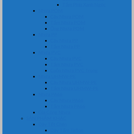
Tấm Phíp Xanh Ngọc
Nhựa POM
Cây Nhựa POM
Tấm Nhựa POM
Ống Nhựa POM
Nhựa PP
Cây Nhựa PP
Tấm Nhựa PP
Nhựa PVC
Cây Nhựa PVC
Tấm Nhựa PVC
Cuộn Nhựa PVC Trong
Nhựa UHMW-PE
Cây Nhựa UHMW-PE
Tấm Nhựa UHMW-PE
Nhựa PA66
Cây Nhựa PA66
Tấm Nhựa PA66
Gia Công Nhựa
SẢN PHẨM KHÁC
Dây Tết Chèn
Dây Tẩm Teflon