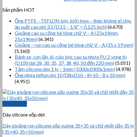
Sản phẩm HOT
Ống PTFE – TEFLON bọc lưới Inox – thép không gỉ chịu
áp suất cao phi 3.5 (D3.5 – 1/8″ = 0.125 inch)
(6.670)
Gioăng cao su cống bê tông chữ V – A (25x14mm,
25x19mm)
(6.341)
Gioăng – ron cao su cống bê tông chữ V – A (25 x 19 mm)
(5.160)
Bánh xe, con lăn, lô, rulo bọc cao su nhựa PU 2 vòng bi
(D100 dài 28, 30, 35, 37, 38, 40, 50 đến 220 mm)
(5.051)
Tấm silicone dày 1 ly – 1mm (1000x1000x1mm)
(4.978)
Ống nhựa teflon phi 10 (D8xD10 – 8×10 – 8 x 10 mm)
(4.951)
Quick View
Dây silicone xốp dẹt
Dây gioăng ron silicone xốp vuông 35×35 và chữ nhật dầy 35 ly
(35×40, 35×50 mm)