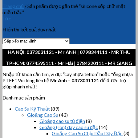
Trang chủ
/
Sản phẩm được gắn thẻ “silicone xốp chữ nhật
miền bắc”
Lọc
Hiển thị kết quả duy nhất
HÀ NỘI:
0373031121
- Mr ANH
|
0798344111 - MR THU
TPHCM:
0774595111
- Mr Hải
|
0784220111 - MR GIANG
Nhập từ khóa cần tìm, ví dụ: “cây nhựa teflon” hoặc "ống nhựa
PTFE". Vui lòng liên hệ
Mr Anh
–
0373031121
để được trợ
giúp nhanh nhất!
Danh mục sản phẩm
Cao Su Kỹ Thuật
(89)
Gioăng Cao Su
(43)
Gioăng cao su tủ điện
(8)
Gioăng (ron) dây cao su đặc
(14)
Gioăng Cao Su Chịu Dầu Dây Đặc
(3)