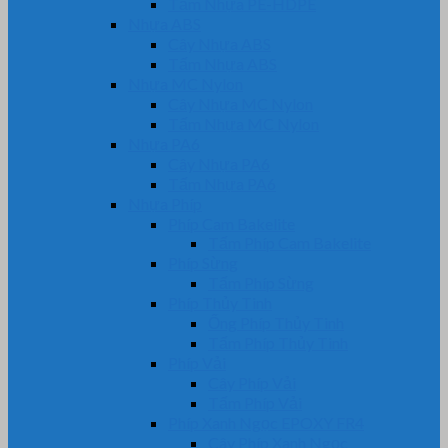
Tấm Nhựa PE-HDPE
Nhựa ABS
Cây Nhựa ABS
Tấm Nhựa ABS
Nhựa MC Nylon
Cây Nhựa MC Nylon
Tấm Nhựa MC Nylon
Nhựa PA6
Cây Nhựa PA6
Tấm Nhựa PA6
Nhựa Phíp
Phíp Cam Bakelite
Tấm Phíp Cam Bakelite
Phíp Sừng
Tấm Phíp Sừng
Phíp Thủy Tinh
Ống Phíp Thủy Tinh
Tấm Phíp Thủy Tinh
Phíp Vải
Cây Phíp Vải
Tấm Phíp Vải
Phíp Xanh Ngọc EPOXY FR4
Cây Phíp Xanh Ngọc