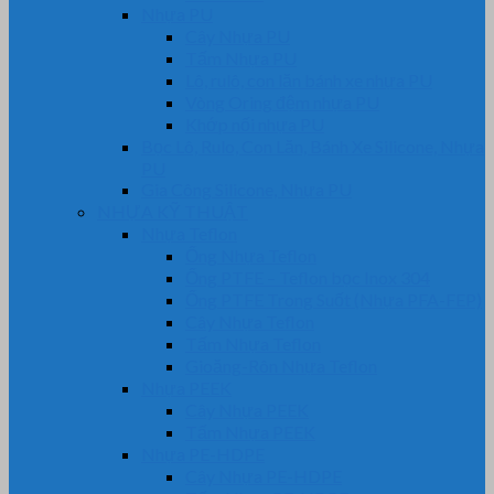
Nhựa PU
Cây Nhựa PU
Tấm Nhựa PU
Lô, rulô, con lăn bánh xe nhựa PU
Vòng Oring đệm nhựa PU
Khớp nối nhựa PU
Bọc Lô, Rulo, Con Lăn, Bánh Xe Silicone, Nhựa
PU
Gia Công Silicone, Nhựa PU
NHỰA KỸ THUẬT
Nhựa Teflon
Ống Nhựa Teflon
Ống PTFE – Teflon bọc Inox 304
Ống PTFE Trong Suốt (Nhựa PFA-FEP)
Cây Nhựa Teflon
Tấm Nhựa Teflon
Gioăng-Rôn Nhựa Teflon
Nhựa PEEK
Cây Nhựa PEEK
Tấm Nhựa PEEK
Nhựa PE-HDPE
Cây Nhựa PE-HDPE