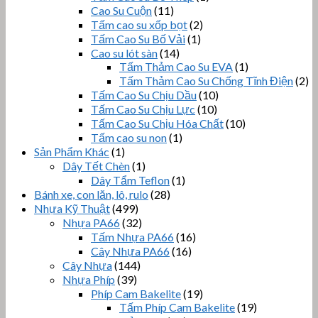
Cao Su Cuộn
(11)
Tấm cao su xốp bọt
(2)
Tấm Cao Su Bố Vải
(1)
Cao su lót sàn
(14)
Tấm Thảm Cao Su EVA
(1)
Tấm Thảm Cao Su Chống Tĩnh Điện
(2)
Tấm Cao Su Chịu Dầu
(10)
Tấm Cao Su Chịu Lực
(10)
Tấm Cao Su Chịu Hóa Chất
(10)
Tấm cao su non
(1)
Sản Phẩm Khác
(1)
Dây Tết Chèn
(1)
Dây Tẩm Teflon
(1)
Bánh xe, con lăn, lô, rulo
(28)
Nhựa Kỹ Thuật
(499)
Nhựa PA66
(32)
Tấm Nhựa PA66
(16)
Cây Nhựa PA66
(16)
Cây Nhựa
(144)
Nhựa Phíp
(39)
Phíp Cam Bakelite
(19)
Tấm Phíp Cam Bakelite
(19)