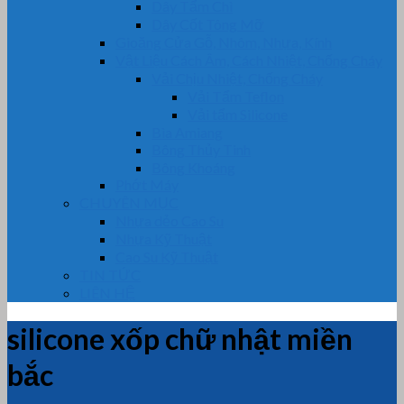
Dây Tẩm Chì
Dây Cốt Tông Mỡ
Gioăng Cửa Gỗ, Nhôm, Nhựa, Kính
Vật Liệu Cách Âm, Cách Nhiệt, Chống Cháy
Vải Chịu Nhiệt, Chống Cháy
Vải Tẩm Teflon
Vải tẩm Silicone
Bìa Amiang
Bông Thủy Tinh
Bông Khoáng
Phớt Máy
CHUYÊN MỤC
Nhựa dẻo Cao Su
Nhựa Kỹ Thuật
Cao Su Kỹ Thuật
TIN TỨC
LIÊN HỆ
silicone xốp chữ nhật miền
bắc