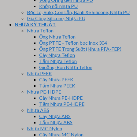
Khớp nối nhựa PU
Bọc Lô, Rulo, Con Lăn, Bánh Xe Silicone, Nhựa PU
Gia Công Silicone, Nhựa PU
NHỰA KỸ THUẬT
Nhựa Teflon
Ống Nhựa Teflon
Ống PTFE – Teflon bọc Inox 304
Ống PTFE Trong Suốt (Nhựa PFA-FEP)
Cây Nhựa Teflon
Tấm Nhựa Teflon
Gioăng-Rôn Nhựa Teflon
Nhựa PEEK
Cây Nhựa PEEK
Tấm Nhựa PEEK
Nhựa PE-HDPE
Cây Nhựa PE-HDPE
Tấm Nhựa PE-HDPE
Nhựa ABS
Cây Nhựa ABS
Tấm Nhựa ABS
Nhựa MC Nylon
Cây Nhựa MC Nylon