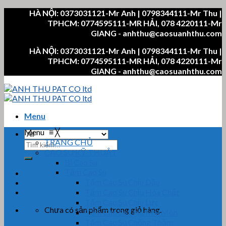
Skip
HÀ NỘI: 0373031121-Mr Anh | 0798344111-Mr Thu |
to
TPHCM: 0774595111-MR HẢI, 078 4220111-Mr
content
GIANG - anhthu@caosuanhthu.com
HÀ NỘI: 0373031121-Mr Anh | 0798344111-Mr Thu |
TPHCM: 0774595111-MR HẢI, 078 4220111-Mr
GIANG - anhthu@caosuanhthu.com
Menu
Menu
≡
╳
TRANG CHỦ
Tìm
CAO SU KỸ THUẬT
kiếm:
Bi Cao Su
Tấm Cao Su
Tấm Cao Su Chịu Dầu
Tấm Cao Su Chịu Hóa Chất
Tấm Cao Su Chịu Lực
Chưa có sản phẩm trong giỏ hàng.
Tấm Cao Su Chịu Mài Mòn
Tấm Cao Su Chống Thấm