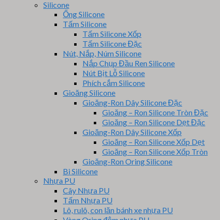
Silicone
Ống Silicone
Tấm Silicone
Tấm Silicone Xốp
Tấm Silicone Đặc
Nút, Nắp, Núm Silicone
Nắp Chụp Đầu Ren Silicone
Nút Bịt Lỗ Silicone
Phích cắm Silicone
Gioăng Silicone
Gioăng-Ron Dây Silicone Đặc
Gioăng – Ron Silicone Tròn Đặc
Gioăng – Ron Silicone Dẹt Đặc
Gioăng-Ron Dây Silicone Xốp
Gioăng – Ron Silicone Xốp Dẹt
Gioăng – Ron Silicone Xốp Tròn
Gioăng-Ron Oring Silicone
Bi Silicone
Nhựa PU
Cây Nhựa PU
Tấm Nhựa PU
Lô, rulô, con lăn bánh xe nhựa PU
Vòng Oring đệm nhựa PU