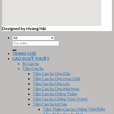
Designed by Hoàng Hải
email google map
Tìm
kiếm:
TRANG CHỦ
CAO SU KỸ THUẬT
Bi Cao Su
Tấm Cao Su
Tấm Cao Su Chịu Dầu
Tấm Cao Su Chịu Hóa Chất
Tấm Cao Su Chịu Lực
Tấm Cao Su Chịu Mài Mòn
Tấm Cao Su Chống Thấm
Tấm Cao Su Chống Trơn Trượt
Tấm Cao Su Lót Sàn
Tấm Thảm Cao Su Chống Tĩnh Điện