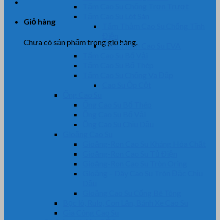
Tấm Cao Su Chống Trơn Trượt
Tấm Cao Su Lót Sàn
Giỏ hàng
Tấm Thảm Cao Su Chống Tĩnh
Điện
Chưa có sản phẩm trong giỏ hàng.
Tấm Thảm Cao Su EVA
Tấm Cao Su Bố Vải
Tấm Cao Su Bố Thép
Tấm Cao Su Chống Va Đập
Cao Su Ốp Cột
Ống Cao Su
Ống Cao Su Bố Thép
Ống Cao Su Bố Vải
Ống Cao Su Chịu Dầu
Gioăng Cao Su
Gioăng-Ron Cao Su Kháng Hóa Chất
Gioăng-Ron Cao Su Tủ Điện
Gioăng-Ron Cao Su Tròn Oring
Gioăng – Dây Cao Su Tròn Đặc Chịu
Dầu
Gioăng Cao Su Cống Bê Tông
Bọc lô, Rulo, Con Lăn, Bánh Xe Cao Su
Gia Công Cao Su