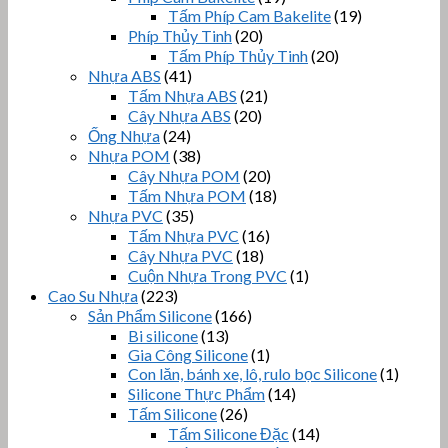
Tấm Phíp Cam Bakelite
(19)
Phíp Thủy Tinh
(20)
Tấm Phíp Thủy Tinh
(20)
Nhựa ABS
(41)
Tấm Nhựa ABS
(21)
Cây Nhựa ABS
(20)
Ống Nhựa
(24)
Nhựa POM
(38)
Cây Nhựa POM
(20)
Tấm Nhựa POM
(18)
Nhựa PVC
(35)
Tấm Nhựa PVC
(16)
Cây Nhựa PVC
(18)
Cuộn Nhựa Trong PVC
(1)
Cao Su Nhựa
(223)
Sản Phẩm Silicone
(166)
Bi silicone
(13)
Gia Công Silicone
(1)
Con lăn, bánh xe, lô, rulo bọc Silicone
(1)
Silicone Thực Phẩm
(14)
Tấm Silicone
(26)
Tấm Silicone Đặc
(14)