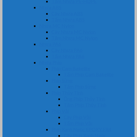
Tấm Nhựa PE-HDPE
Nhựa ABS
Cây Nhựa ABS
Tấm Nhựa ABS
Nhựa MC Nylon
Cây Nhựa MC Nylon
Tấm Nhựa MC Nylon
Nhựa PA6
Cây Nhựa PA6
Tấm Nhựa PA6
Nhựa Phíp
Phíp Cam Bakelite
Tấm Phíp Cam Bakelite
Phíp Sừng
Tấm Phíp Sừng
Phíp Thủy Tinh
Ống Phíp Thủy Tinh
Tấm Phíp Thủy Tinh
Phíp Vải
Cây Phíp Vải
Tấm Phíp Vải
Phíp Xanh Ngọc EPOXY FR4
Cây Phíp Xanh Ngọc