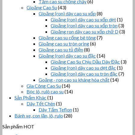
Tấm cao su chống cháy
(6)
Gioăng Cao Su
(43)
Gioăng (ron) dây cao su xốp
(8)
Gioăng (ron) dây cao su xốp dẹt
(1)
Gioăng (ron) dây cao su xốp tròn
(3)
Gioăng ron dây cao su xốp chữ D
(3)
Gioăng cao su cống bê tông
(7)
Gioăng cao su tròn oring
(6)
Gioăng cao su tủ điện
(8)
Gioăng (ron) dây cao su đặc
(14)
Gioăng Cao Su Chịu Dầu Dây Đặc
(3)
Gioăng (ron) dây cao su dẹt đặc
(1)
Gioăng (ron) dây cao su tròn đặc
(7)
Goăng - ron cao su kháng hóa chất
(14)
Gia Công Cao Su
(14)
Bọc lô, rulô cao su
(14)
Sản Phẩm Khác
(1)
Dây Tết Chèn
(1)
Dây Tẩm Teflon
(1)
Bánh xe, con lăn, lô, rulo
(28)
Sản phẩm HOT