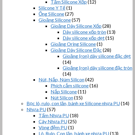
Tấm Silicone Xốp
(12)
Silicone Y Tế
(1)
Ống Silicone
(27)
Gioăng Silicone
(57)
Gioăng Dây Silicone Xốp
(28)
Dây silicone xốp tròn
(13)
Dây silicone xốp dẹt
(15)
Gioăng Oring Silicone
(1)
Gioăng Dây Silicone Đặc
(28)
Gioăng (ron) dây silicone đặc dẹt
(14)
Gioăng (ron) dây silicone đặc tròn
(14)
Nút, Nắp, Núm Silicon
(42)
Phích cắm silicone
(16)
Nắp Silicone
(11)
Nút Silicon
(15)
Bọc lô, rulo, con lăn, bánh xe Silicone nhựa PU
(14)
Nhựa PU
(57)
Tấm Nhựa PU
(18)
Cây Nhựa PU
(25)
Vòng đệm PU
(1)
Lô, Rulo, Con lăn, bánh xe nhựa PU
(13)