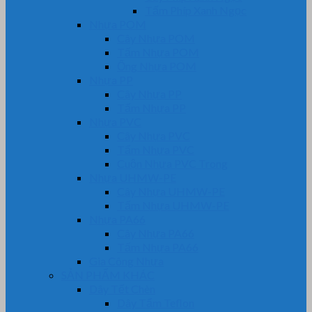
Tấm Phíp Xanh Ngọc
Nhựa POM
Cây Nhựa POM
Tấm Nhựa POM
Ống Nhựa POM
Nhựa PP
Cây Nhựa PP
Tấm Nhựa PP
Nhựa PVC
Cây Nhựa PVC
Tấm Nhựa PVC
Cuộn Nhựa PVC Trong
Nhựa UHMW-PE
Cây Nhựa UHMW-PE
Tấm Nhựa UHMW-PE
Nhựa PA66
Cây Nhựa PA66
Tấm Nhựa PA66
Gia Công Nhựa
SẢN PHẨM KHÁC
Dây Tết Chèn
Dây Tẩm Teflon