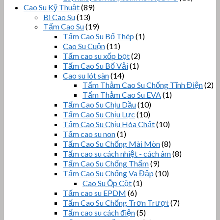
Cao Su Kỹ Thuật
(89)
Bi Cao Su
(13)
Tấm Cao Su
(19)
Tấm Cao Su Bố Thép
(1)
Cao Su Cuộn
(11)
Tấm cao su xốp bọt
(2)
Tấm Cao Su Bố Vải
(1)
Cao su lót sàn
(14)
Tấm Thảm Cao Su Chống Tĩnh Điện
(2)
Tấm Thảm Cao Su EVA
(1)
Tấm Cao Su Chịu Dầu
(10)
Tấm Cao Su Chịu Lực
(10)
Tấm Cao Su Chịu Hóa Chất
(10)
Tấm cao su non
(1)
Tấm Cao Su Chống Mài Mòn
(8)
Tấm cao su cách nhiệt - cách âm
(8)
Tấm Cao Su Chống Thấm
(9)
Tấm Cao Su Chống Va Đập
(10)
Cao Su Ốp Cột
(1)
Tấm cao su EPDM
(6)
Tấm Cao Su Chống Trơn Trượt
(7)
Tấm cao su cách điện
(5)