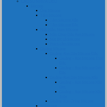
CAO SU NHỰA DẺO
Silicone
Ống Silicone
Tấm Silicone
Tấm Silicone Xốp
Tấm Silicone Đặc
Nút, Nắp, Núm Silicone
Nắp Chụp Đầu Ren Silicone
Nút Bịt Lỗ Silicone
Phích cắm Silicone
Gioăng Silicone
Gioăng-Ron Dây Silicone Đặc
Gioăng – Ron Silicone Tròn
Đặc
Gioăng – Ron Silicone Dẹt
Đặc
Gioăng-Ron Dây Silicone Xốp
Gioăng – Ron Silicone Xốp
Dẹt
Gioăng – Ron Silicone Xốp
Tròn
Gioăng-Ron Oring Silicone
Bi Silicone