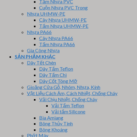
Tấm Nhựa PVC
Cuộn Nhựa PVC Trong
Nhựa UHMW-PE
Cây Nhựa UHMW-PE
Tấm Nhựa UHMW-PE
Nhựa PA66
Cây Nhựa PA66
Tấm Nhựa PA66
Gia Công Nhựa
SẢN PHẨM KHÁC
Dây Tết Chèn
Dây Tẩm Teflon
Dây Tẩm Chì
Dây Cốt Tông Mỡ
Gioăng Cửa Gỗ, Nhôm, Nhựa, Kính
Vật Liệu Cách Âm, Cách Nhiệt, Chống Cháy
Vải Chịu Nhiệt, Chống Cháy
Vải Tẩm Teflon
Vải tẩm Silicone
Bìa Amiang
Bông Thủy Tinh
Bông Khoáng
Phớt Máy