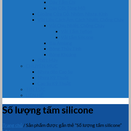
Dây Tẩm Chì
Dây Cốt Tông Mỡ
Gioăng Cửa Gỗ, Nhôm, Nhựa, Kính
Vật Liệu Cách Âm, Cách Nhiệt, Chống Cháy
Vải Chịu Nhiệt, Chống Cháy
Vải Tẩm Teflon
Vải tẩm Silicone
Bìa Amiang
Bông Thủy Tinh
Bông Khoáng
Phớt Máy
CHUYÊN MỤC
Nhựa dẻo Cao Su
Nhựa Kỹ Thuật
Cao Su Kỹ Thuật
TIN TỨC
LIÊN HỆ
Số lượng tấm silicone
Trang chủ
/
Sản phẩm được gắn thẻ “Số lượng tấm silicone”
Lọc