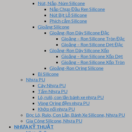
Nút, Nắp, Núm Silicone
Nắp Chụp Đầu Ren Silicone
Nút Bịt Lỗ Silicone
Phích cắm Silicone
Gioăng Silicone
Gioăng-Ron Dây Silicone Đặc
Gioăng – Ron Silicone Tròn Đặc
Gioăng – Ron Silicone Dẹt Đặc
Gioăng-Ron Dây Silicone Xốp
Gioăng – Ron Silicone Xốp Dẹt
Gioăng – Ron Silicone Xốp Tròn
Gioăng-Ron Oring Silicone
Bi Silicone
Nhựa PU
Cây Nhựa PU
Tấm Nhựa PU
Lô, rulô, con lăn bánh xe nhựa PU
Vòng Oring đệm nhựa PU
Khớp nối nhựa PU
Bọc Lô, Rulo, Con Lăn, Bánh Xe Silicone, Nhựa PU
Gia Công Silicone, Nhựa PU
NHỰA KỸ THUẬT