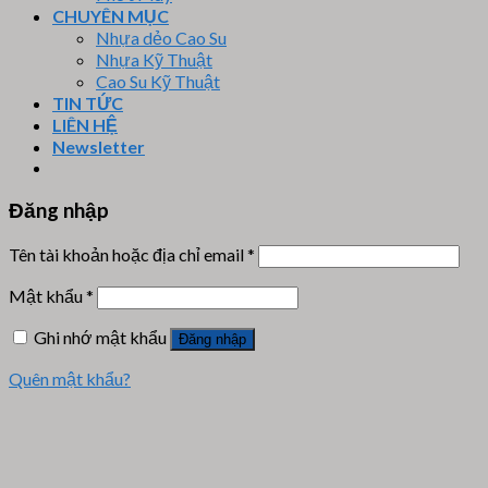
CHUYÊN MỤC
Nhựa dẻo Cao Su
Nhựa Kỹ Thuật
Cao Su Kỹ Thuật
TIN TỨC
LIÊN HỆ
Newsletter
Đăng nhập
Tên tài khoản hoặc địa chỉ email
*
Mật khẩu
*
Ghi nhớ mật khẩu
Đăng nhập
Quên mật khẩu?