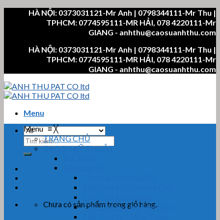
Skip
HÀ NỘI: 0373031121-Mr Anh | 0798344111-Mr Thu |
to
TPHCM: 0774595111-MR HẢI, 078 4220111-Mr
content
GIANG - anhthu@caosuanhthu.com
HÀ NỘI: 0373031121-Mr Anh | 0798344111-Mr Thu |
TPHCM: 0774595111-MR HẢI, 078 4220111-Mr
GIANG - anhthu@caosuanhthu.com
Menu
Menu
≡
╳
TRANG CHỦ
Tìm
CAO SU KỸ THUẬT
kiếm:
Bi Cao Su
Tấm Cao Su
Tấm Cao Su Chịu Dầu
Tấm Cao Su Chịu Hóa Chất
Tấm Cao Su Chịu Lực
Chưa có sản phẩm trong giỏ hàng.
Tấm Cao Su Chịu Mài Mòn
Tấm Cao Su Chống Thấm