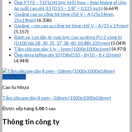
Ống PTFE – TEFLON bọc lưới Inox – thép không gỉ chịu
áp suất cao phi 3.5 (D3.5 – 1/8″ = 0.125 inch)
(6.669)
Gioăng cao su cống bê tông chữ V – A (25x14mm,
25x19mm)
(6.336)
Gioăng – ron cao su cống bê tông chữ V – A (25 x 19 mm)
(5.157)
Bánh xe, con lăn, lô, rulo bọc cao su nhựa PU 2 vòng bi
(D100 dài 28, 30, 35, 37, 38, 40, 50 đến 220 mm)
(5.049)
Tấm silicone dày 1 ly – 1mm (1000x1000x1mm)
(4.973)
Ống nhựa teflon phi 10 (D8xD10 – 8×10 – 8 x 10 mm)
(4.949)
Quick View
Cao Su Nhựa
Tấm silicone dày 8 zem – 0.8mm (1000x1000x0.8mm)
Được xếp hạng
5.00
5 sao
Thông tin công ty