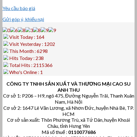
Yêu cầu báo giá
Gửi góp ý, khiếu nại
Visit Today : 164
Visit Yesterday : 1202
This Month : 6298
Hits Today : 238
Total Hits : 2115366
Who's Online : 1
CÔNG TY TNHH SẢN XUẤT VÀ THƯƠNG MẠI CAO SU
ANH THU
Cơ sở 1: P206 – H9, ngõ 475, Đường Nguyễn Trãi, Thanh Xuân
Nam, Hà Nội
Cơ sở 2: 1647 Lê Văn Lương, xã Nhơn Đức, huyện Nhà Bè, TP.
HCM
Cơ sở sản xuất: Thôn Phương Trù, xã Tứ Dân, huyện Khoái
Châu, tỉnh Hưng Yên
Mã số thuế :
0110077686