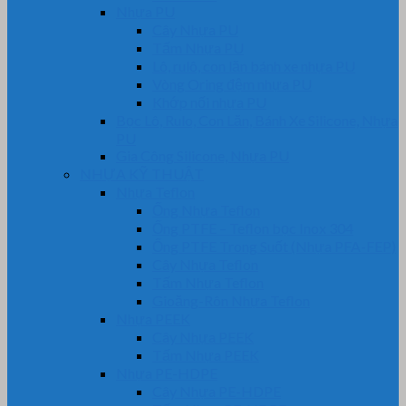
Nhựa PU
Cây Nhựa PU
Tấm Nhựa PU
Lô, rulô, con lăn bánh xe nhựa PU
Vòng Oring đệm nhựa PU
Khớp nối nhựa PU
Bọc Lô, Rulo, Con Lăn, Bánh Xe Silicone, Nhựa
PU
Gia Công Silicone, Nhựa PU
NHỰA KỸ THUẬT
Nhựa Teflon
Ống Nhựa Teflon
Ống PTFE – Teflon bọc Inox 304
Ống PTFE Trong Suốt (Nhựa PFA-FEP)
Cây Nhựa Teflon
Tấm Nhựa Teflon
Gioăng-Rôn Nhựa Teflon
Nhựa PEEK
Cây Nhựa PEEK
Tấm Nhựa PEEK
Nhựa PE-HDPE
Cây Nhựa PE-HDPE