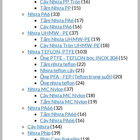
Cây Nhựa PP Tròn
(16)
Tấm Nhựa PP
(15)
Nhựa PA6
(33)
Tấm Nhựa PA6
(17)
Cây Nhựa PA6
(16)
Nhựa UHMW - PE
(37)
Tấm Nhựa UHMW-PE
(19)
Cây Nhựa Tròn UHMW-PE
(18)
Nhựa TEFLON, PTFE
(103)
Ống PTFE - TEFLON bọc INOX 304
(15)
Tấm nhựa teflon
(22)
Nhựa teflon cây
(21)
Ống PFA - FEP (Teflon trong suốt)
(20)
Ống nhựa teflon
(24)
Nhựa MC Nylon
(37)
Cây Nhựa MC Nylon
(18)
Tấm Nhựa MC Nylon
(19)
Nhựa PA66
(32)
Tấm Nhựa PA66
(16)
Cây Nhựa PA66
(16)
Cây Nhựa
(144)
Nhựa Phíp
(39)
Phíp Cam Bakelite
(19)