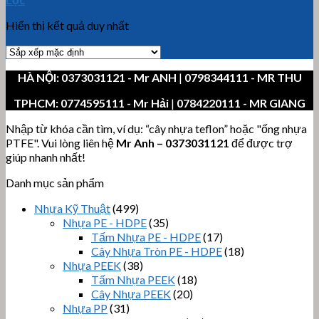
Hiển thị kết quả duy nhất
HÀ NỘI:
0373031121
- Mr ANH
|
0798344111 - MR THU
TPHCM:
0774595111
- Mr Hải
|
0784220111 - MR GIANG
Nhập từ khóa cần tìm, ví dụ: “cây nhựa teflon” hoặc "ống nhựa
PTFE". Vui lòng liên hệ
Mr Anh
–
0373031121
để được trợ
giúp nhanh nhất!
Danh mục sản phẩm
Nhựa Kỹ Thuật
(499)
Nhựa PE - HDPE
(35)
Tấm Nhựa PE - HDPE
(17)
Cây Nhựa Tròn PE - HDPE
(18)
Nhựa PEEK
(38)
Tấm Nhựa PEEK
(18)
Cây Nhựa PEEK
(20)
Nhựa PP
(31)