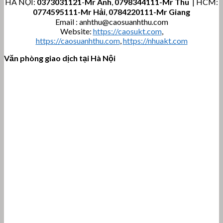
HÀ NỘI:
0373031121
-
Mr Anh
,
0798344111-Mr Thu
| HCM:
0774595111
-Mr Hải
,
0784220111-Mr Giang
Email : anhthu@caosuanhthu.com
Website:
https://caosukt.com
,
https://caosuanhthu.com
,
https://nhuakt.com
Văn phòng giao dịch tại Hà Nội