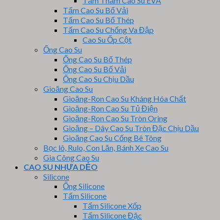
Tấm Thảm Cao Su EVA
Tấm Cao Su Bố Vải
Tấm Cao Su Bố Thép
Tấm Cao Su Chống Va Đập
Cao Su Ốp Cột
Ống Cao Su
Ống Cao Su Bố Thép
Ống Cao Su Bố Vải
Ống Cao Su Chịu Dầu
Gioăng Cao Su
Gioăng-Ron Cao Su Kháng Hóa Chất
Gioăng-Ron Cao Su Tủ Điện
Gioăng-Ron Cao Su Tròn Oring
Gioăng – Dây Cao Su Tròn Đặc Chịu Dầu
Gioăng Cao Su Cống Bê Tông
Bọc lô, Rulo, Con Lăn, Bánh Xe Cao Su
Gia Công Cao Su
CAO SU NHỰA DẺO
Silicone
Ống Silicone
Tấm Silicone
Tấm Silicone Xốp
Tấm Silicone Đặc