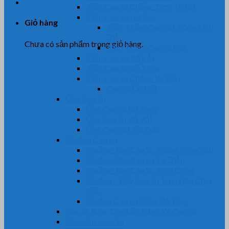
Tấm Cao Su Chống Trơn Trượt
Tấm Cao Su Lót Sàn
Giỏ hàng
Tấm Thảm Cao Su Chống Tĩnh
Điện
Chưa có sản phẩm trong giỏ hàng.
Tấm Thảm Cao Su EVA
Tấm Cao Su Bố Vải
Tấm Cao Su Bố Thép
Tấm Cao Su Chống Va Đập
Cao Su Ốp Cột
Ống Cao Su
Ống Cao Su Bố Thép
Ống Cao Su Bố Vải
Ống Cao Su Chịu Dầu
Gioăng Cao Su
Gioăng-Ron Cao Su Kháng Hóa Chất
Gioăng-Ron Cao Su Tủ Điện
Gioăng-Ron Cao Su Tròn Oring
Gioăng – Dây Cao Su Tròn Đặc Chịu
Dầu
Gioăng Cao Su Cống Bê Tông
Bọc lô, Rulo, Con Lăn, Bánh Xe Cao Su
Gia Công Cao Su