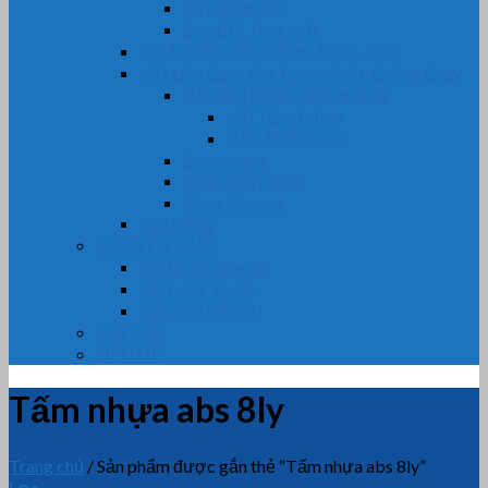
Dây Tẩm Chì
Dây Cốt Tông Mỡ
Gioăng Cửa Gỗ, Nhôm, Nhựa, Kính
Vật Liệu Cách Âm, Cách Nhiệt, Chống Cháy
Vải Chịu Nhiệt, Chống Cháy
Vải Tẩm Teflon
Vải tẩm Silicone
Bìa Amiang
Bông Thủy Tinh
Bông Khoáng
Phớt Máy
CHUYÊN MỤC
Nhựa dẻo Cao Su
Nhựa Kỹ Thuật
Cao Su Kỹ Thuật
TIN TỨC
LIÊN HỆ
Tấm nhựa abs 8ly
Trang chủ
/
Sản phẩm được gắn thẻ “Tấm nhựa abs 8ly”
Lọc