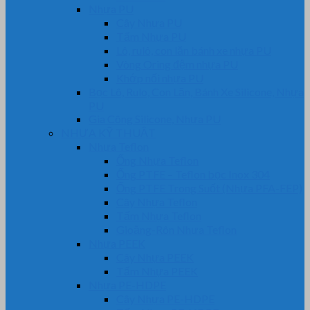
Nhựa PU
Cây Nhựa PU
Tấm Nhựa PU
Lô, rulô, con lăn bánh xe nhựa PU
Vòng Oring đệm nhựa PU
Khớp nối nhựa PU
Bọc Lô, Rulo, Con Lăn, Bánh Xe Silicone, Nhựa
PU
Gia Công Silicone, Nhựa PU
NHỰA KỸ THUẬT
Nhựa Teflon
Ống Nhựa Teflon
Ống PTFE – Teflon bọc Inox 304
Ống PTFE Trong Suốt (Nhựa PFA-FEP)
Cây Nhựa Teflon
Tấm Nhựa Teflon
Gioăng-Rôn Nhựa Teflon
Nhựa PEEK
Cây Nhựa PEEK
Tấm Nhựa PEEK
Nhựa PE-HDPE
Cây Nhựa PE-HDPE