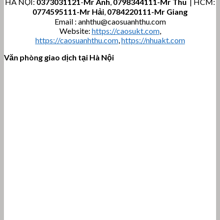
HÀ NỘI:
0373031121
-
Mr Anh
,
0798344111-Mr Thu
| HCM:
0774595111
-Mr Hải
,
0784220111-Mr Giang
Email : anhthu@caosuanhthu.com
Website:
https://caosukt.com
,
https://caosuanhthu.com
,
https://nhuakt.com
Văn phòng giao dịch tại Hà Nội