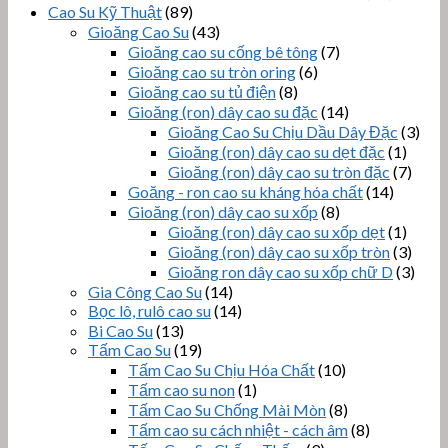
Cao Su Kỹ Thuật
(89)
Gioăng Cao Su
(43)
Gioăng cao su cống bê tông
(7)
Gioăng cao su tròn oring
(6)
Gioăng cao su tủ điện
(8)
Gioăng (ron) dây cao su đặc
(14)
Gioăng Cao Su Chịu Dầu Dây Đặc
(3)
Gioăng (ron) dây cao su dẹt đặc
(1)
Gioăng (ron) dây cao su tròn đặc
(7)
Goăng - ron cao su kháng hóa chất
(14)
Gioăng (ron) dây cao su xốp
(8)
Gioăng (ron) dây cao su xốp dẹt
(1)
Gioăng (ron) dây cao su xốp tròn
(3)
Gioăng ron dây cao su xốp chữ D
(3)
Gia Công Cao Su
(14)
Bọc lô, rulô cao su
(14)
Bi Cao Su
(13)
Tấm Cao Su
(19)
Tấm Cao Su Chịu Hóa Chất
(10)
Tấm cao su non
(1)
Tấm Cao Su Chống Mài Mòn
(8)
Tấm cao su cách nhiệt - cách âm
(8)