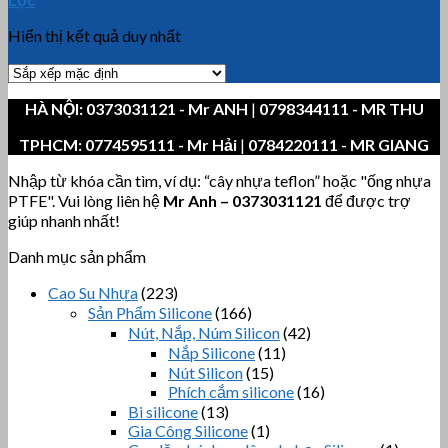
Hiển thị kết quả duy nhất
HÀ NỘI:
0373031121
- Mr ANH
|
0798344111 - MR THU
TPHCM:
0774595111
- Mr Hải
|
0784220111 - MR GIANG
Nhập từ khóa cần tìm, ví dụ: “cây nhựa teflon” hoặc "ống nhựa
PTFE". Vui lòng liên hệ
Mr Anh
–
0373031121
để được trợ
giúp nhanh nhất!
Danh mục sản phẩm
Cao Su Nhựa
(223)
Sản Phẩm Silicone
(166)
Nút, Nắp, Núm Silicon
(42)
Nắp Silicone
(11)
Nút Silicon
(15)
Phích cắm silicone
(16)
Bi silicone
(13)
Gia Công Silicone
(1)