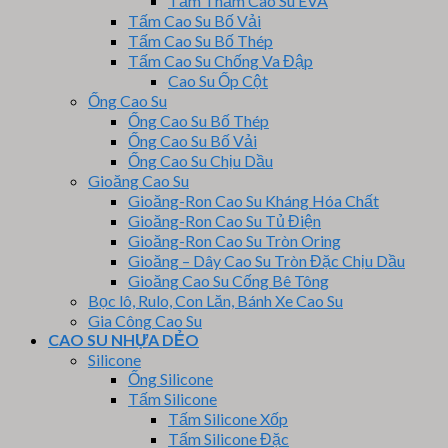
Tấm Thảm Cao Su EVA
Tấm Cao Su Bố Vải
Tấm Cao Su Bố Thép
Tấm Cao Su Chống Va Đập
Cao Su Ốp Cột
Ống Cao Su
Ống Cao Su Bố Thép
Ống Cao Su Bố Vải
Ống Cao Su Chịu Dầu
Gioăng Cao Su
Gioăng-Ron Cao Su Kháng Hóa Chất
Gioăng-Ron Cao Su Tủ Điện
Gioăng-Ron Cao Su Tròn Oring
Gioăng – Dây Cao Su Tròn Đặc Chịu Dầu
Gioăng Cao Su Cống Bê Tông
Bọc lô, Rulo, Con Lăn, Bánh Xe Cao Su
Gia Công Cao Su
CAO SU NHỰA DẺO
Silicone
Ống Silicone
Tấm Silicone
Tấm Silicone Xốp
Tấm Silicone Đặc