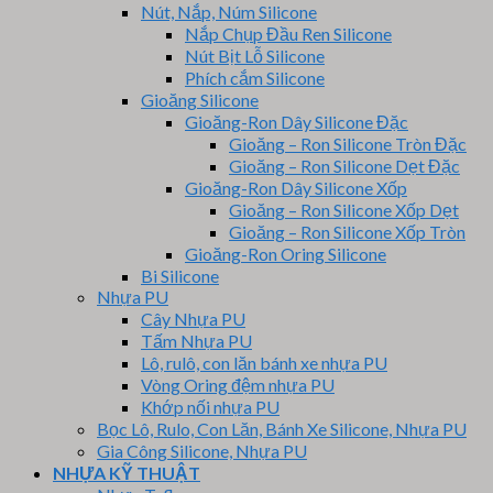
Nút, Nắp, Núm Silicone
Nắp Chụp Đầu Ren Silicone
Nút Bịt Lỗ Silicone
Phích cắm Silicone
Gioăng Silicone
Gioăng-Ron Dây Silicone Đặc
Gioăng – Ron Silicone Tròn Đặc
Gioăng – Ron Silicone Dẹt Đặc
Gioăng-Ron Dây Silicone Xốp
Gioăng – Ron Silicone Xốp Dẹt
Gioăng – Ron Silicone Xốp Tròn
Gioăng-Ron Oring Silicone
Bi Silicone
Nhựa PU
Cây Nhựa PU
Tấm Nhựa PU
Lô, rulô, con lăn bánh xe nhựa PU
Vòng Oring đệm nhựa PU
Khớp nối nhựa PU
Bọc Lô, Rulo, Con Lăn, Bánh Xe Silicone, Nhựa PU
Gia Công Silicone, Nhựa PU
NHỰA KỸ THUẬT