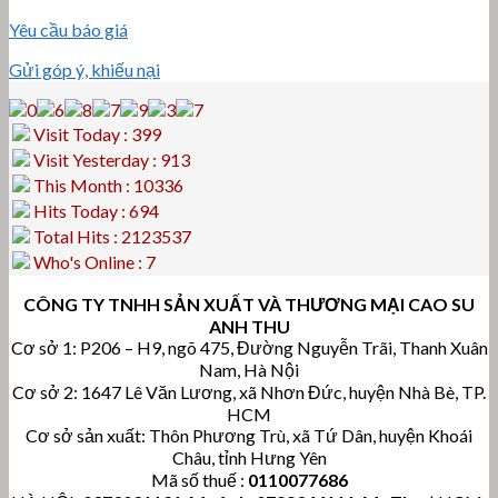
Yêu cầu báo giá
Gửi góp ý, khiếu nại
Visit Today : 399
Visit Yesterday : 913
This Month : 10336
Hits Today : 694
Total Hits : 2123537
Who's Online : 7
CÔNG TY TNHH SẢN XUẤT VÀ THƯƠNG MẠI CAO SU
ANH THU
Cơ sở 1: P206 – H9, ngõ 475, Đường Nguyễn Trãi, Thanh Xuân
Nam, Hà Nội
Cơ sở 2: 1647 Lê Văn Lương, xã Nhơn Đức, huyện Nhà Bè, TP.
HCM
Cơ sở sản xuất: Thôn Phương Trù, xã Tứ Dân, huyện Khoái
Châu, tỉnh Hưng Yên
Mã số thuế :
0110077686