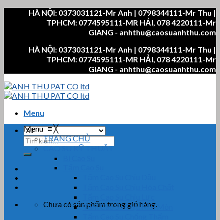
Skip
HÀ NỘI: 0373031121-Mr Anh | 0798344111-Mr Thu |
to
TPHCM: 0774595111-MR HẢI, 078 4220111-Mr
content
GIANG - anhthu@caosuanhthu.com
HÀ NỘI: 0373031121-Mr Anh | 0798344111-Mr Thu |
TPHCM: 0774595111-MR HẢI, 078 4220111-Mr
GIANG - anhthu@caosuanhthu.com
Menu
Menu
≡
╳
TRANG CHỦ
Tìm
CAO SU KỸ THUẬT
kiếm:
Bi Cao Su
Tấm Cao Su
Tấm Cao Su Chịu Dầu
Tấm Cao Su Chịu Hóa Chất
Tấm Cao Su Chịu Lực
Chưa có sản phẩm trong giỏ hàng.
Tấm Cao Su Chịu Mài Mòn
Tấm Cao Su Chống Thấm