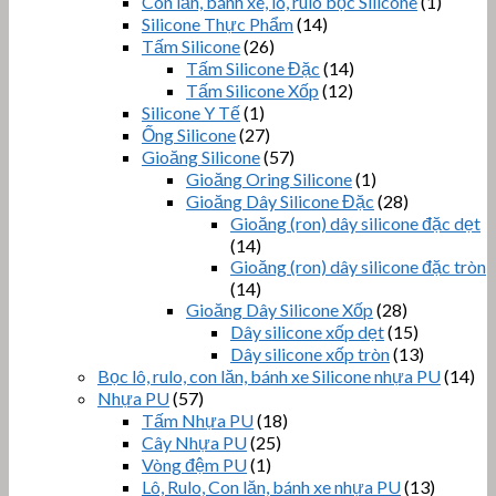
Con lăn, bánh xe, lô, rulo bọc Silicone
(1)
Silicone Thực Phẩm
(14)
Tấm Silicone
(26)
Tấm Silicone Đặc
(14)
Tấm Silicone Xốp
(12)
Silicone Y Tế
(1)
Ống Silicone
(27)
Gioăng Silicone
(57)
Gioăng Oring Silicone
(1)
Gioăng Dây Silicone Đặc
(28)
Gioăng (ron) dây silicone đặc dẹt
(14)
Gioăng (ron) dây silicone đặc tròn
(14)
Gioăng Dây Silicone Xốp
(28)
Dây silicone xốp dẹt
(15)
Dây silicone xốp tròn
(13)
Bọc lô, rulo, con lăn, bánh xe Silicone nhựa PU
(14)
Nhựa PU
(57)
Tấm Nhựa PU
(18)
Cây Nhựa PU
(25)
Vòng đệm PU
(1)
Lô, Rulo, Con lăn, bánh xe nhựa PU
(13)