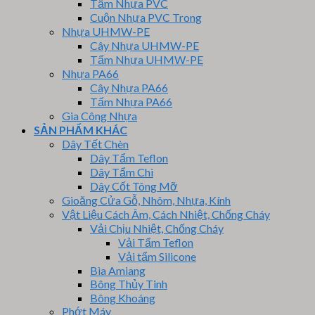
Tấm Nhựa PVC
Cuộn Nhựa PVC Trong
Nhựa UHMW-PE
Cây Nhựa UHMW-PE
Tấm Nhựa UHMW-PE
Nhựa PA66
Cây Nhựa PA66
Tấm Nhựa PA66
Gia Công Nhựa
SẢN PHẨM KHÁC
Dây Tết Chèn
Dây Tẩm Teflon
Dây Tẩm Chì
Dây Cốt Tông Mỡ
Gioăng Cửa Gỗ, Nhôm, Nhựa, Kính
Vật Liệu Cách Âm, Cách Nhiệt, Chống Cháy
Vải Chịu Nhiệt, Chống Cháy
Vải Tẩm Teflon
Vải tẩm Silicone
Bìa Amiang
Bông Thủy Tinh
Bông Khoáng
Phớt Máy