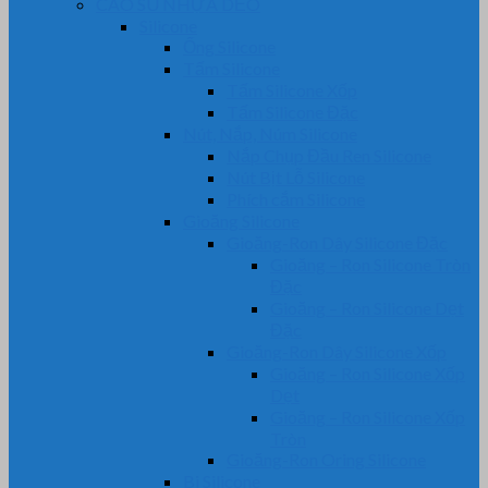
CAO SU NHỰA DẺO
Silicone
Ống Silicone
Tấm Silicone
Tấm Silicone Xốp
Tấm Silicone Đặc
Nút, Nắp, Núm Silicone
Nắp Chụp Đầu Ren Silicone
Nút Bịt Lỗ Silicone
Phích cắm Silicone
Gioăng Silicone
Gioăng-Ron Dây Silicone Đặc
Gioăng – Ron Silicone Tròn
Đặc
Gioăng – Ron Silicone Dẹt
Đặc
Gioăng-Ron Dây Silicone Xốp
Gioăng – Ron Silicone Xốp
Dẹt
Gioăng – Ron Silicone Xốp
Tròn
Gioăng-Ron Oring Silicone
Bi Silicone