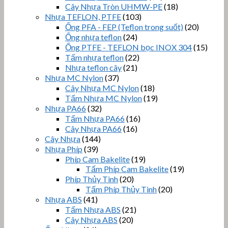
Cây Nhựa Tròn UHMW-PE
(18)
Nhựa TEFLON, PTFE
(103)
Ống PFA - FEP (Teflon trong suốt)
(20)
Ống nhựa teflon
(24)
Ống PTFE - TEFLON bọc INOX 304
(15)
Tấm nhựa teflon
(22)
Nhựa teflon cây
(21)
Nhựa MC Nylon
(37)
Cây Nhựa MC Nylon
(18)
Tấm Nhựa MC Nylon
(19)
Nhựa PA66
(32)
Tấm Nhựa PA66
(16)
Cây Nhựa PA66
(16)
Cây Nhựa
(144)
Nhựa Phíp
(39)
Phíp Cam Bakelite
(19)
Tấm Phíp Cam Bakelite
(19)
Phíp Thủy Tinh
(20)
Tấm Phíp Thủy Tinh
(20)
Nhựa ABS
(41)
Tấm Nhựa ABS
(21)
Cây Nhựa ABS
(20)