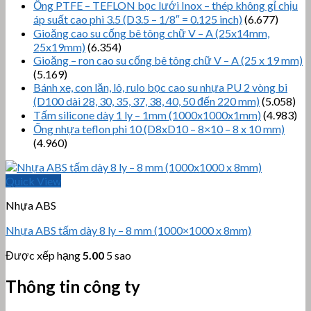
Ống PTFE – TEFLON bọc lưới Inox – thép không gỉ chịu
áp suất cao phi 3.5 (D3.5 – 1/8″ = 0.125 inch)
(6.677)
Gioăng cao su cống bê tông chữ V – A (25x14mm,
25x19mm)
(6.354)
Gioăng – ron cao su cống bê tông chữ V – A (25 x 19 mm)
(5.169)
Bánh xe, con lăn, lô, rulo bọc cao su nhựa PU 2 vòng bi
(D100 dài 28, 30, 35, 37, 38, 40, 50 đến 220 mm)
(5.058)
Tấm silicone dày 1 ly – 1mm (1000x1000x1mm)
(4.983)
Ống nhựa teflon phi 10 (D8xD10 – 8×10 – 8 x 10 mm)
(4.960)
Quick View
Nhựa ABS
Nhựa ABS tấm dày 8 ly – 8 mm (1000×1000 x 8mm)
Được xếp hạng
5.00
5 sao
Thông tin công ty