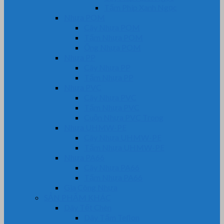
Tấm Phíp Xanh Ngọc
Nhựa POM
Cây Nhựa POM
Tấm Nhựa POM
Ống Nhựa POM
Nhựa PP
Cây Nhựa PP
Tấm Nhựa PP
Nhựa PVC
Cây Nhựa PVC
Tấm Nhựa PVC
Cuộn Nhựa PVC Trong
Nhựa UHMW-PE
Cây Nhựa UHMW-PE
Tấm Nhựa UHMW-PE
Nhựa PA66
Cây Nhựa PA66
Tấm Nhựa PA66
Gia Công Nhựa
SẢN PHẨM KHÁC
Dây Tết Chèn
Dây Tẩm Teflon