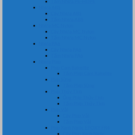
Tấm Nhựa PE-HDPE
Nhựa ABS
Cây Nhựa ABS
Tấm Nhựa ABS
Nhựa MC Nylon
Cây Nhựa MC Nylon
Tấm Nhựa MC Nylon
Nhựa PA6
Cây Nhựa PA6
Tấm Nhựa PA6
Nhựa Phíp
Phíp Cam Bakelite
Tấm Phíp Cam Bakelite
Phíp Sừng
Tấm Phíp Sừng
Phíp Thủy Tinh
Ống Phíp Thủy Tinh
Tấm Phíp Thủy Tinh
Phíp Vải
Cây Phíp Vải
Tấm Phíp Vải
Phíp Xanh Ngọc EPOXY FR4
Cây Phíp Xanh Ngọc