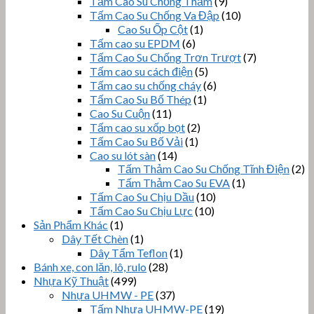
Tấm Cao Su Chống Thấm
(9)
Tấm Cao Su Chống Va Đập
(10)
Cao Su Ốp Cột
(1)
Tấm cao su EPDM
(6)
Tấm Cao Su Chống Trơn Trượt
(7)
Tấm cao su cách điện
(5)
Tấm cao su chống cháy
(6)
Tấm Cao Su Bố Thép
(1)
Cao Su Cuộn
(11)
Tấm cao su xốp bọt
(2)
Tấm Cao Su Bố Vải
(1)
Cao su lót sàn
(14)
Tấm Thảm Cao Su Chống Tĩnh Điện
(2)
Tấm Thảm Cao Su EVA
(1)
Tấm Cao Su Chịu Dầu
(10)
Tấm Cao Su Chịu Lực
(10)
Sản Phẩm Khác
(1)
Dây Tết Chèn
(1)
Dây Tẩm Teflon
(1)
Bánh xe, con lăn, lô, rulo
(28)
Nhựa Kỹ Thuật
(499)
Nhựa UHMW - PE
(37)
Tấm Nhựa UHMW-PE
(19)