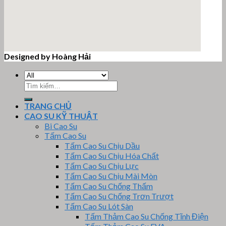
Designed by Hoàng Hải
email google map
Tìm
kiếm:
TRANG CHỦ
CAO SU KỸ THUẬT
Bi Cao Su
Tấm Cao Su
Tấm Cao Su Chịu Dầu
Tấm Cao Su Chịu Hóa Chất
Tấm Cao Su Chịu Lực
Tấm Cao Su Chịu Mài Mòn
Tấm Cao Su Chống Thấm
Tấm Cao Su Chống Trơn Trượt
Tấm Cao Su Lót Sàn
Tấm Thảm Cao Su Chống Tĩnh Điện