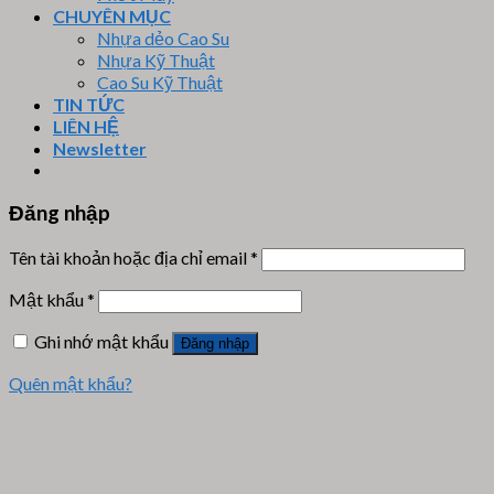
CHUYÊN MỤC
Nhựa dẻo Cao Su
Nhựa Kỹ Thuật
Cao Su Kỹ Thuật
TIN TỨC
LIÊN HỆ
Newsletter
Đăng nhập
Tên tài khoản hoặc địa chỉ email
*
Mật khẩu
*
Ghi nhớ mật khẩu
Đăng nhập
Quên mật khẩu?