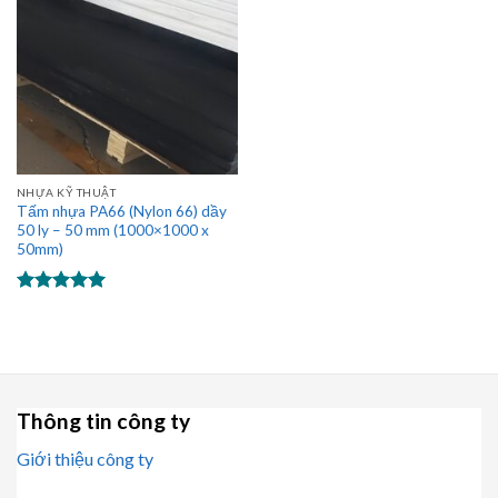
NHỰA KỸ THUẬT
Tấm nhựa PA66 (Nylon 66) dầy
50 ly – 50 mm (1000×1000 x
50mm)
Được xếp
hạng
5.00
5 sao
Thông tin công ty
Giới thiệu công ty