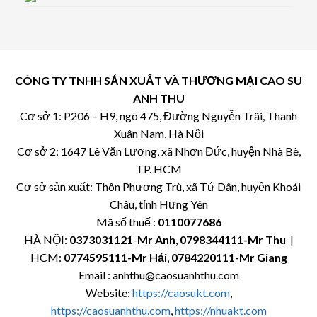
CÔNG TY TNHH SẢN XUẤT VÀ THƯƠNG MẠI CAO SU
ANH THU
Cơ sở 1: P206 – H9, ngõ 475, Đường Nguyễn Trãi, Thanh
Xuân Nam, Hà Nội
Cơ sở 2: 1647 Lê Văn Lương, xã Nhơn Đức, huyện Nhà Bè,
TP. HCM
Cơ sở sản xuất: Thôn Phương Trù, xã Tứ Dân, huyện Khoái
Châu, tỉnh Hưng Yên
Mã số thuế :
0110077686
HÀ NỘI:
0373031121
-
Mr Anh
,
0798344111-Mr Thu
|
HCM:
0774595111
-Mr Hải
,
0784220111-Mr Giang
Email : anhthu@caosuanhthu.com
Website:
https://caosukt.com
,
https://caosuanhthu.com
,
https://nhuakt.com