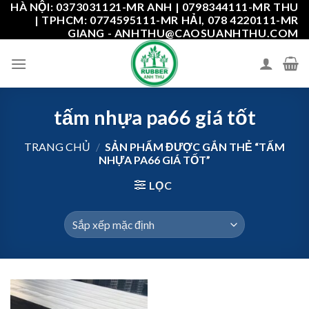
HÀ NỘI: 0373031121-MR ANH | 0798344111-MR THU
Skip
| TPHCM: 0774595111-MR HẢI, 078 4220111-MR
to
GIANG - ANHTHU@CAOSUANHTHU.COM
content
tấm nhựa pa66 giá tốt
TRANG CHỦ
/
SẢN PHẨM ĐƯỢC GẮN THẺ “TẤM
NHỰA PA66 GIÁ TỐT”
LỌC