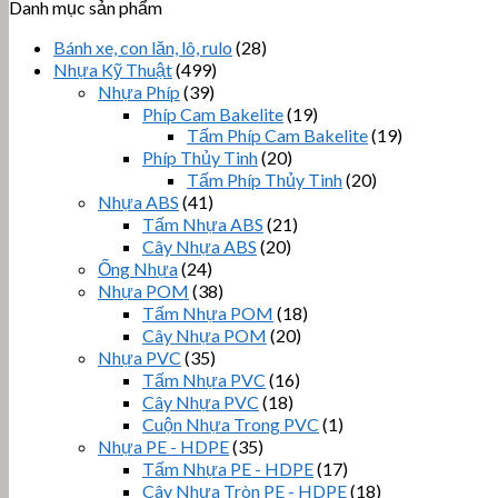
Danh mục sản phẩm
Bánh xe, con lăn, lô, rulo
(28)
Nhựa Kỹ Thuật
(499)
Nhựa Phíp
(39)
Phíp Cam Bakelite
(19)
Tấm Phíp Cam Bakelite
(19)
Phíp Thủy Tinh
(20)
Tấm Phíp Thủy Tinh
(20)
Nhựa ABS
(41)
Tấm Nhựa ABS
(21)
Cây Nhựa ABS
(20)
Ống Nhựa
(24)
Nhựa POM
(38)
Tấm Nhựa POM
(18)
Cây Nhựa POM
(20)
Nhựa PVC
(35)
Tấm Nhựa PVC
(16)
Cây Nhựa PVC
(18)
Cuộn Nhựa Trong PVC
(1)
Nhựa PE - HDPE
(35)
Tấm Nhựa PE - HDPE
(17)
Cây Nhựa Tròn PE - HDPE
(18)