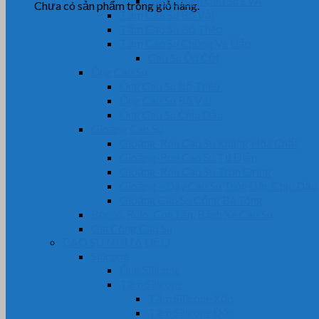
Tấm Thảm Cao Su EVA
Chưa có sản phẩm trong giỏ hàng.
Tấm Cao Su Bố Vải
Tấm Cao Su Bố Thép
Tấm Cao Su Chống Va Đập
Cao Su Ốp Cột
Ống Cao Su
Ống Cao Su Bố Thép
Ống Cao Su Bố Vải
Ống Cao Su Chịu Dầu
Gioăng Cao Su
Gioăng-Ron Cao Su Kháng Hóa Chất
Gioăng-Ron Cao Su Tủ Điện
Gioăng-Ron Cao Su Tròn Oring
Gioăng – Dây Cao Su Tròn Đặc Chịu Dầu
Gioăng Cao Su Cống Bê Tông
Bọc lô, Rulo, Con Lăn, Bánh Xe Cao Su
Gia Công Cao Su
CAO SU NHỰA DẺO
Silicone
Ống Silicone
Tấm Silicone
Tấm Silicone Xốp
Tấm Silicone Đặc