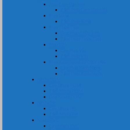
Phíp Cam Bakelite
Tấm Phíp Cam Bakelite
Phíp Sừng
Tấm Phíp Sừng
Phíp Thủy Tinh
Ống Phíp Thủy Tinh
Tấm Phíp Thủy Tinh
Phíp Vải
Cây Phíp Vải
Tấm Phíp Vải
Phíp Xanh Ngọc EPOXY FR4
Cây Phíp Xanh Ngọc
Tấm Phíp Xanh Ngọc
Nhựa POM
Cây Nhựa POM
Tấm Nhựa POM
Ống Nhựa POM
Nhựa PP
Cây Nhựa PP
Tấm Nhựa PP
Nhựa PVC
Cây Nhựa PVC