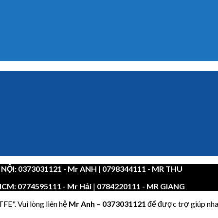
 NỘI:
0373031121
- Mr ANH
|
0798344111 - MR THU
HCM:
0774595111
- Mr Hải
|
0784220111 - MR GIANG
FE". Vui lòng liên hệ
Mr Anh
–
0373031121
để được trợ giúp nha