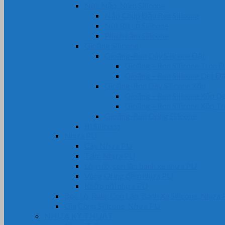
Nút, Nắp, Núm Silicone
Nắp Chụp Đầu Ren Silicone
Nút Bịt Lỗ Silicone
Phích cắm Silicone
Gioăng Silicone
Gioăng-Ron Dây Silicone Đặc
Gioăng – Ron Silicone Tròn 
Gioăng – Ron Silicone Dẹt Đ
Gioăng-Ron Dây Silicone Xốp
Gioăng – Ron Silicone Xốp D
Gioăng – Ron Silicone Xốp T
Gioăng-Ron Oring Silicone
Bi Silicone
Nhựa PU
Cây Nhựa PU
Tấm Nhựa PU
Lô, rulô, con lăn bánh xe nhựa PU
Vòng Oring đệm nhựa PU
Khớp nối nhựa PU
Bọc Lô, Rulo, Con Lăn, Bánh Xe Silicone, Nhựa
Gia Công Silicone, Nhựa PU
NHỰA KỸ THUẬT