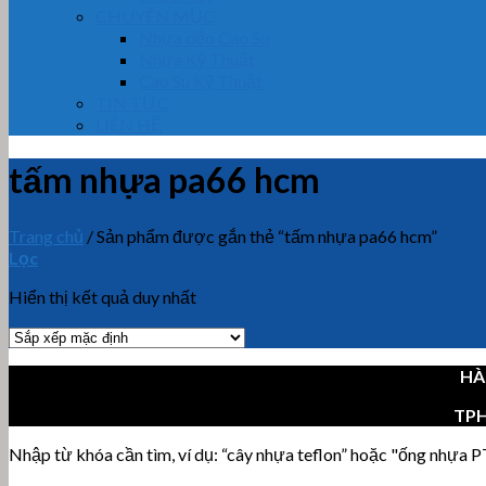
CHUYÊN MỤC
Nhựa dẻo Cao Su
Nhựa Kỹ Thuật
Cao Su Kỹ Thuật
TIN TỨC
LIÊN HỆ
tấm nhựa pa66 hcm
Trang chủ
/
Sản phẩm được gắn thẻ “tấm nhựa pa66 hcm”
Lọc
Hiển thị kết quả duy nhất
HÀ
TP
Nhập từ khóa cần tìm, ví dụ: “cây nhựa teflon” hoặc "ống nhựa PT