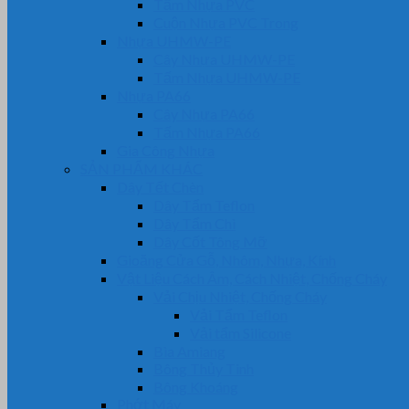
Tấm Nhựa PVC
Cuộn Nhựa PVC Trong
Nhựa UHMW-PE
Cây Nhựa UHMW-PE
Tấm Nhựa UHMW-PE
Nhựa PA66
Cây Nhựa PA66
Tấm Nhựa PA66
Gia Công Nhựa
SẢN PHẨM KHÁC
Dây Tết Chèn
Dây Tẩm Teflon
Dây Tẩm Chì
Dây Cốt Tông Mỡ
Gioăng Cửa Gỗ, Nhôm, Nhựa, Kính
Vật Liệu Cách Âm, Cách Nhiệt, Chống Cháy
Vải Chịu Nhiệt, Chống Cháy
Vải Tẩm Teflon
Vải tẩm Silicone
Bìa Amiang
Bông Thủy Tinh
Bông Khoáng
Phớt Máy