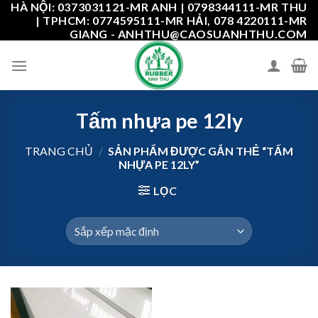
HÀ NỘI: 0373031121-MR ANH | 0798344111-MR THU
Skip
| TPHCM: 0774595111-MR HẢI, 078 4220111-MR
to
GIANG - ANHTHU@CAOSUANHTHU.COM
content
Tấm nhựa pe 12ly
TRANG CHỦ
/
SẢN PHẨM ĐƯỢC GẮN THẺ “TẤM
NHỰA PE 12LY”
LỌC