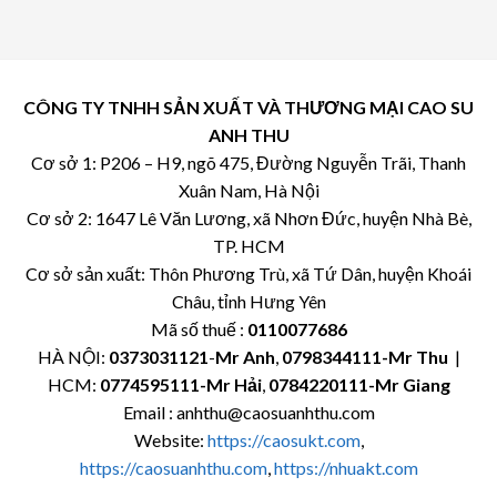
CÔNG TY TNHH SẢN XUẤT VÀ THƯƠNG MẠI CAO SU
ANH THU
Cơ sở 1: P206 – H9, ngõ 475, Đường Nguyễn Trãi, Thanh
Xuân Nam, Hà Nội
Cơ sở 2: 1647 Lê Văn Lương, xã Nhơn Đức, huyện Nhà Bè,
TP. HCM
Cơ sở sản xuất: Thôn Phương Trù, xã Tứ Dân, huyện Khoái
Châu, tỉnh Hưng Yên
Mã số thuế :
0110077686
HÀ NỘI:
0373031121
-
Mr Anh
,
0798344111-Mr Thu
|
HCM:
0774595111
-Mr Hải
,
0784220111-Mr Giang
Email : anhthu@caosuanhthu.com
Website:
https://caosukt.com
,
https://caosuanhthu.com
,
https://nhuakt.com