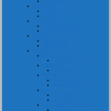
Tấm Nhựa PE-HDPE
Nhựa ABS
Cây Nhựa ABS
Tấm Nhựa ABS
Nhựa MC Nylon
Cây Nhựa MC Nylon
Tấm Nhựa MC Nylon
Nhựa PA6
Cây Nhựa PA6
Tấm Nhựa PA6
Nhựa Phíp
Phíp Cam Bakelite
Tấm Phíp Cam Bakelite
Phíp Sừng
Tấm Phíp Sừng
Phíp Thủy Tinh
Ống Phíp Thủy Tinh
Tấm Phíp Thủy Tinh
Phíp Vải
Cây Phíp Vải
Tấm Phíp Vải
Phíp Xanh Ngọc EPOXY FR4
Cây Phíp Xanh Ngọc