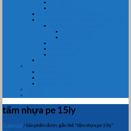
Dây Tẩm Chì
Dây Cốt Tông Mỡ
Gioăng Cửa Gỗ, Nhôm, Nhựa, Kính
Vật Liệu Cách Âm, Cách Nhiệt, Chống Cháy
Vải Chịu Nhiệt, Chống Cháy
Vải Tẩm Teflon
Vải tẩm Silicone
Bìa Amiang
Bông Thủy Tinh
Bông Khoáng
Phớt Máy
CHUYÊN MỤC
Nhựa dẻo Cao Su
Nhựa Kỹ Thuật
Cao Su Kỹ Thuật
TIN TỨC
LIÊN HỆ
tấm nhựa pe 15ly
Trang chủ
/
Sản phẩm được gắn thẻ “tấm nhựa pe 15ly”
Lọc