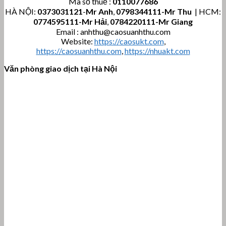
Mã số thuế :
0110077686
HÀ NỘI:
0373031121
-
Mr Anh
,
0798344111-Mr Thu
| HCM:
0774595111
-Mr Hải
,
0784220111-Mr Giang
Email : anhthu@caosuanhthu.com
Website:
https://caosukt.com
,
https://caosuanhthu.com
,
https://nhuakt.com
Văn phòng giao dịch tại Hà Nội