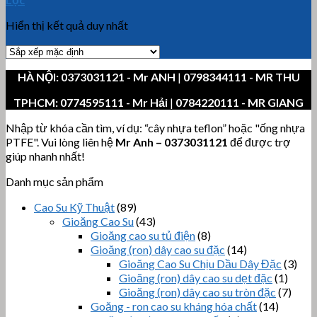
Hiển thị kết quả duy nhất
HÀ NỘI:
0373031121
- Mr ANH
|
0798344111 - MR THU
TPHCM:
0774595111
- Mr Hải
|
0784220111 - MR GIANG
Nhập từ khóa cần tìm, ví dụ: “cây nhựa teflon” hoặc "ống nhựa
PTFE". Vui lòng liên hệ
Mr Anh
–
0373031121
để được trợ
giúp nhanh nhất!
Danh mục sản phẩm
Cao Su Kỹ Thuật
(89)
Gioăng Cao Su
(43)
Gioăng cao su tủ điện
(8)
Gioăng (ron) dây cao su đặc
(14)
Gioăng Cao Su Chịu Dầu Dây Đặc
(3)
Gioăng (ron) dây cao su dẹt đặc
(1)
Gioăng (ron) dây cao su tròn đặc
(7)
Goăng - ron cao su kháng hóa chất
(14)