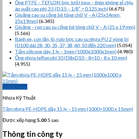
Ống PTFE – TEFLON bọc lưới Inox – thép không gỉ chịu
áp suất cao phi 3.5 (D3.5 – 1/8″ = 0.125 inch)
(6.675)
Gioăng cao su cống bê tông chữ V – A (25x14mm,
25x19mm)
(6.345)
Gioăng – ron cao su cống bê tông chữ V – A (25 x 19 mm)
(5.166)
Bánh xe, con lăn, lô, rulo bọc cao su nhựa PU 2 vòng bi
(D100 dài 28, 30, 35, 37, 38, 40, 50 đến 220 mm)
(5.054)
Tấm silicone dày 1 ly – 1mm (1000x1000x1mm)
(4.980)
Ống nhựa teflon phi 10 (D8xD10 – 8×10 – 8 x 10 mm)
(4.955)
Quick View
Nhựa Kỹ Thuật
Tấm nhựa PE-HDPE dầy 15 ly – 15 mm (1000×1000 x 15mm)
Được xếp hạng
5.00
5 sao
Thông tin công ty