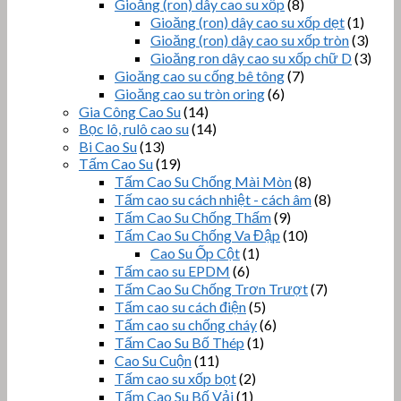
Gioăng (ron) dây cao su xốp
(8)
Gioăng (ron) dây cao su xốp dẹt
(1)
Gioăng (ron) dây cao su xốp tròn
(3)
Gioăng ron dây cao su xốp chữ D
(3)
Gioăng cao su cống bê tông
(7)
Gioăng cao su tròn oring
(6)
Gia Công Cao Su
(14)
Bọc lô, rulô cao su
(14)
Bi Cao Su
(13)
Tấm Cao Su
(19)
Tấm Cao Su Chống Mài Mòn
(8)
Tấm cao su cách nhiệt - cách âm
(8)
Tấm Cao Su Chống Thấm
(9)
Tấm Cao Su Chống Va Đập
(10)
Cao Su Ốp Cột
(1)
Tấm cao su EPDM
(6)
Tấm Cao Su Chống Trơn Trượt
(7)
Tấm cao su cách điện
(5)
Tấm cao su chống cháy
(6)
Tấm Cao Su Bố Thép
(1)
Cao Su Cuộn
(11)
Tấm cao su xốp bọt
(2)
Tấm Cao Su Bố Vải
(1)