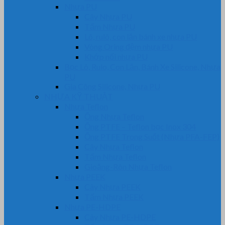
Nhựa PU
Cây Nhựa PU
Tấm Nhựa PU
Lô, rulô, con lăn bánh xe nhựa PU
Vòng Oring đệm nhựa PU
Khớp nối nhựa PU
Bọc Lô, Rulo, Con Lăn, Bánh Xe Silicone, Nhựa
PU
Gia Công Silicone, Nhựa PU
NHỰA KỸ THUẬT
Nhựa Teflon
Ống Nhựa Teflon
Ống PTFE – Teflon bọc Inox 304
Ống PTFE Trong Suốt (Nhựa PFA-FEP)
Cây Nhựa Teflon
Tấm Nhựa Teflon
Gioăng-Rôn Nhựa Teflon
Nhựa PEEK
Cây Nhựa PEEK
Tấm Nhựa PEEK
Nhựa PE-HDPE
Cây Nhựa PE-HDPE