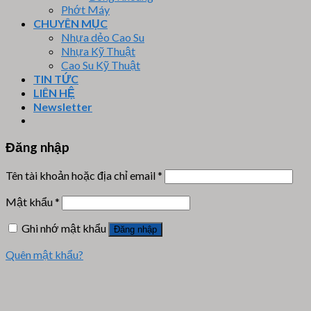
Phớt Máy
CHUYÊN MỤC
Nhựa dẻo Cao Su
Nhựa Kỹ Thuật
Cao Su Kỹ Thuật
TIN TỨC
LIÊN HỆ
Newsletter
Đăng nhập
Tên tài khoản hoặc địa chỉ email
*
Mật khẩu
*
Ghi nhớ mật khẩu
Đăng nhập
Quên mật khẩu?