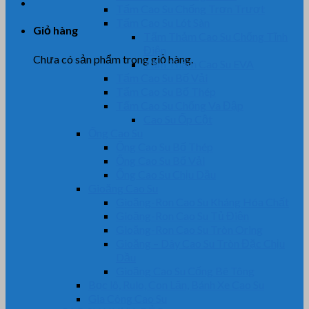
Tấm Cao Su Chống Trơn Trượt
Tấm Cao Su Lót Sàn
Giỏ hàng
Tấm Thảm Cao Su Chống Tĩnh
Điện
Chưa có sản phẩm trong giỏ hàng.
Tấm Thảm Cao Su EVA
Tấm Cao Su Bố Vải
Tấm Cao Su Bố Thép
Tấm Cao Su Chống Va Đập
Cao Su Ốp Cột
Ống Cao Su
Ống Cao Su Bố Thép
Ống Cao Su Bố Vải
Ống Cao Su Chịu Dầu
Gioăng Cao Su
Gioăng-Ron Cao Su Kháng Hóa Chất
Gioăng-Ron Cao Su Tủ Điện
Gioăng-Ron Cao Su Tròn Oring
Gioăng – Dây Cao Su Tròn Đặc Chịu
Dầu
Gioăng Cao Su Cống Bê Tông
Bọc lô, Rulo, Con Lăn, Bánh Xe Cao Su
Gia Công Cao Su