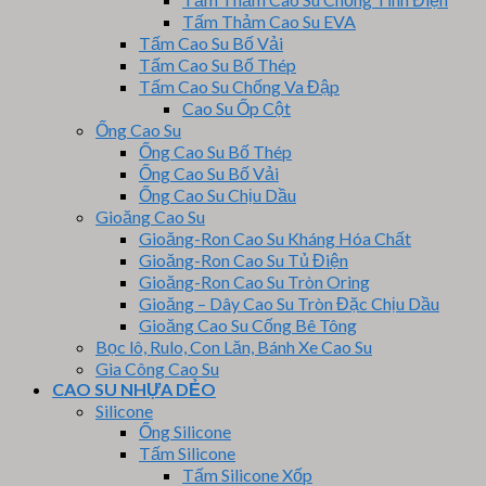
Tấm Thảm Cao Su EVA
Tấm Cao Su Bố Vải
Tấm Cao Su Bố Thép
Tấm Cao Su Chống Va Đập
Cao Su Ốp Cột
Ống Cao Su
Ống Cao Su Bố Thép
Ống Cao Su Bố Vải
Ống Cao Su Chịu Dầu
Gioăng Cao Su
Gioăng-Ron Cao Su Kháng Hóa Chất
Gioăng-Ron Cao Su Tủ Điện
Gioăng-Ron Cao Su Tròn Oring
Gioăng – Dây Cao Su Tròn Đặc Chịu Dầu
Gioăng Cao Su Cống Bê Tông
Bọc lô, Rulo, Con Lăn, Bánh Xe Cao Su
Gia Công Cao Su
CAO SU NHỰA DẺO
Silicone
Ống Silicone
Tấm Silicone
Tấm Silicone Xốp