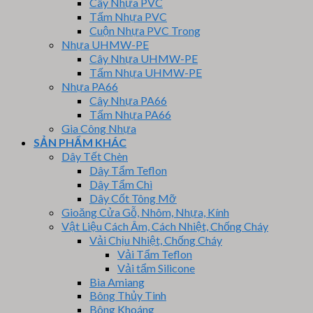
Cây Nhựa PVC
Tấm Nhựa PVC
Cuộn Nhựa PVC Trong
Nhựa UHMW-PE
Cây Nhựa UHMW-PE
Tấm Nhựa UHMW-PE
Nhựa PA66
Cây Nhựa PA66
Tấm Nhựa PA66
Gia Công Nhựa
SẢN PHẨM KHÁC
Dây Tết Chèn
Dây Tẩm Teflon
Dây Tẩm Chì
Dây Cốt Tông Mỡ
Gioăng Cửa Gỗ, Nhôm, Nhựa, Kính
Vật Liệu Cách Âm, Cách Nhiệt, Chống Cháy
Vải Chịu Nhiệt, Chống Cháy
Vải Tẩm Teflon
Vải tẩm Silicone
Bìa Amiang
Bông Thủy Tinh
Bông Khoáng