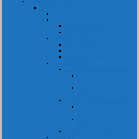
CAO SU NHỰA DẺO
Silicone
Ống Silicone
Tấm Silicone
Tấm Silicone Xốp
Tấm Silicone Đặc
Nút, Nắp, Núm Silicone
Nắp Chụp Đầu Ren Silicone
Nút Bịt Lỗ Silicone
Phích cắm Silicone
Gioăng Silicone
Gioăng-Ron Dây Silicone Đặc
Gioăng – Ron Silicone Tròn
Đặc
Gioăng – Ron Silicone Dẹt
Đặc
Gioăng-Ron Dây Silicone Xốp
Gioăng – Ron Silicone Xốp
Dẹt
Gioăng – Ron Silicone Xốp
Tròn
Gioăng-Ron Oring Silicone
Bi Silicone