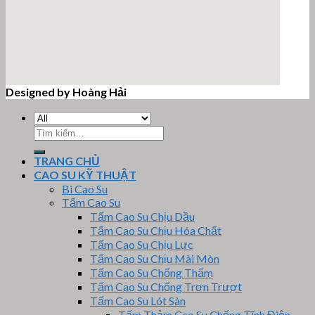
Designed by Hoàng Hải
email google map
Tìm
kiếm:
TRANG CHỦ
CAO SU KỸ THUẬT
Bi Cao Su
Tấm Cao Su
Tấm Cao Su Chịu Dầu
Tấm Cao Su Chịu Hóa Chất
Tấm Cao Su Chịu Lực
Tấm Cao Su Chịu Mài Mòn
Tấm Cao Su Chống Thấm
Tấm Cao Su Chống Trơn Trượt
Tấm Cao Su Lót Sàn
Tấm Thảm Cao Su Chống Tĩnh Điện