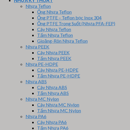
NHỰA KỸ THUẬT
Nhựa Teflon
Ống Nhựa Teflon
Ống PTFE – Teflon bọc Inox 304
Ống PTFE Trong Suốt (Nhựa PFA-FEP)
Cây Nhựa Teflon
Tấm Nhựa Teflon
Gioăng-Rôn Nhựa Teflon
Nhựa PEEK
Cây Nhựa PEEK
Tấm Nhựa PEEK
Nhựa PE-HDPE
Cây Nhựa PE-HDPE
Tấm Nhựa PE-HDPE
Nhựa ABS
Cây Nhựa ABS
Tấm Nhựa ABS
Nhựa MC Nylon
Cây Nhựa MC Nylon
Tấm Nhựa MC Nylon
Nhựa PA6
Cây Nhựa PA6
Tấm Nhựa PA6