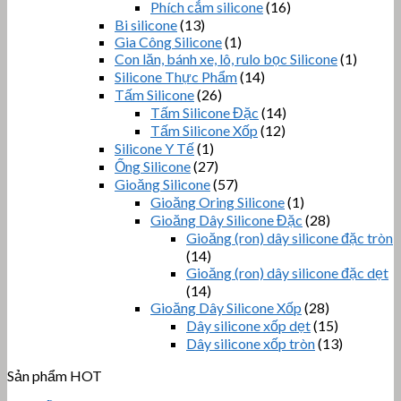
Phích cắm silicone
(16)
Bi silicone
(13)
Gia Công Silicone
(1)
Con lăn, bánh xe, lô, rulo bọc Silicone
(1)
Silicone Thực Phẩm
(14)
Tấm Silicone
(26)
Tấm Silicone Đặc
(14)
Tấm Silicone Xốp
(12)
Silicone Y Tế
(1)
Ống Silicone
(27)
Gioăng Silicone
(57)
Gioăng Oring Silicone
(1)
Gioăng Dây Silicone Đặc
(28)
Gioăng (ron) dây silicone đặc tròn
(14)
Gioăng (ron) dây silicone đặc dẹt
(14)
Gioăng Dây Silicone Xốp
(28)
Dây silicone xốp dẹt
(15)
Dây silicone xốp tròn
(13)
Sản phẩm HOT