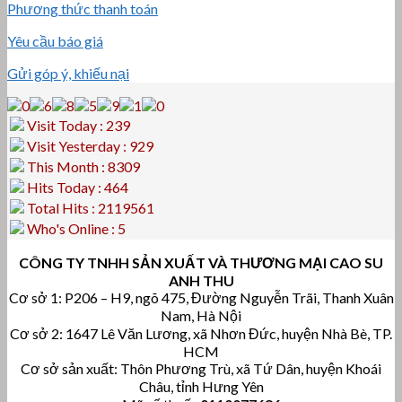
Phương thức thanh toán
Yêu cầu báo giá
Gửi góp ý, khiếu nại
Visit Today : 239
Visit Yesterday : 929
This Month : 8309
Hits Today : 464
Total Hits : 2119561
Who's Online : 5
CÔNG TY TNHH SẢN XUẤT VÀ THƯƠNG MẠI CAO SU
ANH THU
Cơ sở 1: P206 – H9, ngõ 475, Đường Nguyễn Trãi, Thanh Xuân
Nam, Hà Nội
Cơ sở 2: 1647 Lê Văn Lương, xã Nhơn Đức, huyện Nhà Bè, TP.
HCM
Cơ sở sản xuất: Thôn Phương Trù, xã Tứ Dân, huyện Khoái
Châu, tỉnh Hưng Yên