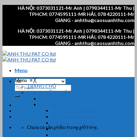
Skip
HÀ NỘI: 0373031121-Mr Anh | 0798344111-Mr Thu |
to
TPHCM: 0774595111-MR HẢI, 078 4220111-Mr
content
GIANG - anhthu@caosuanhthu.com
HÀ NỘI: 0373031121-Mr Anh | 0798344111-Mr Thu |
TPHCM: 0774595111-MR HẢI, 078 4220111-Mr
GIANG - anhthu@caosuanhthu.com
Menu
Menu
≡
╳
TRANG CHỦ
Tìm
CAO SU KỸ THUẬT
kiếm:
Bi Cao Su
Tấm Cao Su
Tấm Cao Su Chịu Dầu
Tấm Cao Su Chịu Hóa Chất
Tấm Cao Su Chịu Lực
Chưa có sản phẩm trong giỏ hàng.
Tấm Cao Su Chịu Mài Mòn
Tấm Cao Su Chống Thấm