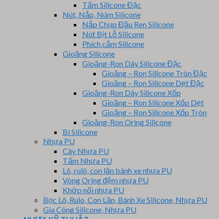
Tấm Silicone Đặc
Nút, Nắp, Núm Silicone
Nắp Chụp Đầu Ren Silicone
Nút Bịt Lỗ Silicone
Phích cắm Silicone
Gioăng Silicone
Gioăng-Ron Dây Silicone Đặc
Gioăng – Ron Silicone Tròn Đặc
Gioăng – Ron Silicone Dẹt Đặc
Gioăng-Ron Dây Silicone Xốp
Gioăng – Ron Silicone Xốp Dẹt
Gioăng – Ron Silicone Xốp Tròn
Gioăng-Ron Oring Silicone
Bi Silicone
Nhựa PU
Cây Nhựa PU
Tấm Nhựa PU
Lô, rulô, con lăn bánh xe nhựa PU
Vòng Oring đệm nhựa PU
Khớp nối nhựa PU
Bọc Lô, Rulo, Con Lăn, Bánh Xe Silicone, Nhựa PU
Gia Công Silicone, Nhựa PU