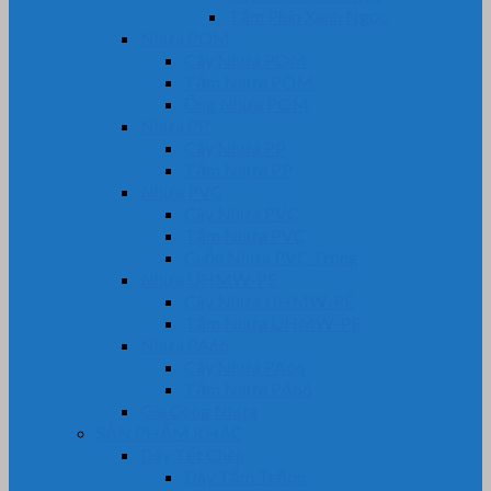
Tấm Phíp Xanh Ngọc
Nhựa POM
Cây Nhựa POM
Tấm Nhựa POM
Ống Nhựa POM
Nhựa PP
Cây Nhựa PP
Tấm Nhựa PP
Nhựa PVC
Cây Nhựa PVC
Tấm Nhựa PVC
Cuộn Nhựa PVC Trong
Nhựa UHMW-PE
Cây Nhựa UHMW-PE
Tấm Nhựa UHMW-PE
Nhựa PA66
Cây Nhựa PA66
Tấm Nhựa PA66
Gia Công Nhựa
SẢN PHẨM KHÁC
Dây Tết Chèn
Dây Tẩm Teflon