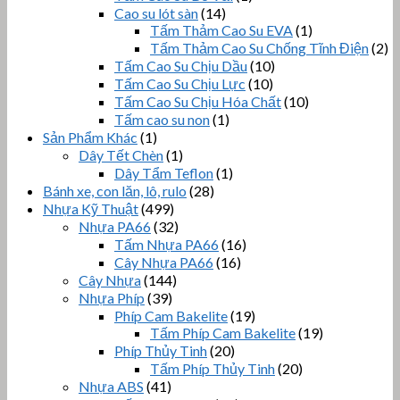
Cao su lót sàn
(14)
Tấm Thảm Cao Su EVA
(1)
Tấm Thảm Cao Su Chống Tĩnh Điện
(2)
Tấm Cao Su Chịu Dầu
(10)
Tấm Cao Su Chịu Lực
(10)
Tấm Cao Su Chịu Hóa Chất
(10)
Tấm cao su non
(1)
Sản Phẩm Khác
(1)
Dây Tết Chèn
(1)
Dây Tẩm Teflon
(1)
Bánh xe, con lăn, lô, rulo
(28)
Nhựa Kỹ Thuật
(499)
Nhựa PA66
(32)
Tấm Nhựa PA66
(16)
Cây Nhựa PA66
(16)
Cây Nhựa
(144)
Nhựa Phíp
(39)
Phíp Cam Bakelite
(19)
Tấm Phíp Cam Bakelite
(19)
Phíp Thủy Tinh
(20)
Tấm Phíp Thủy Tinh
(20)
Nhựa ABS
(41)