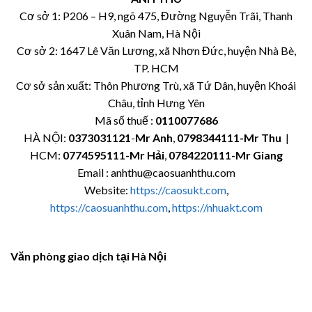
Cơ sở 1: P206 – H9, ngõ 475, Đường Nguyễn Trãi, Thanh
Xuân Nam, Hà Nội
Cơ sở 2: 1647 Lê Văn Lương, xã Nhơn Đức, huyện Nhà Bè,
TP. HCM
Cơ sở sản xuất: Thôn Phương Trù, xã Tứ Dân, huyện Khoái
Châu, tỉnh Hưng Yên
Mã số thuế :
0110077686
HÀ NỘI:
0373031121
-
Mr Anh
,
0798344111-Mr Thu
|
HCM:
0774595111
-Mr Hải
,
0784220111-Mr Giang
Email : anhthu@caosuanhthu.com
Website:
https://caosukt.com
,
https://caosuanhthu.com
,
https://nhuakt.com
Văn phòng giao dịch tại Hà Nội