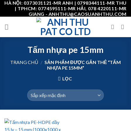
HÀ NỘI: 0373031121-MR ANH | 0798344111-MR THU
Skip
| TPHCM: 0774595111-MR HẢI, 078 4220111-MR
to
GIANG - ANHTHU@CAOSUANHTHU.COM
content
Tấm nhựa pe 15mm
TRANG CHỦ
/
SẢN PHẨM ĐƯỢC GẮN THẺ “TẤM
NHỰA PE 15MM”
LỌC