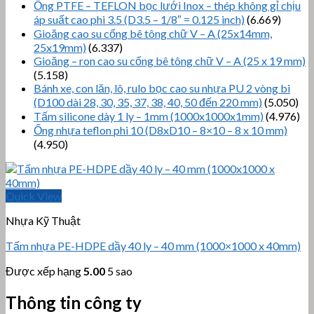
Ống PTFE – TEFLON bọc lưới Inox – thép không gỉ chịu
áp suất cao phi 3.5 (D3.5 – 1/8″ = 0.125 inch)
(6.669)
Gioăng cao su cống bê tông chữ V – A (25x14mm,
25x19mm)
(6.337)
Gioăng – ron cao su cống bê tông chữ V – A (25 x 19 mm)
(5.158)
Bánh xe, con lăn, lô, rulo bọc cao su nhựa PU 2 vòng bi
(D100 dài 28, 30, 35, 37, 38, 40, 50 đến 220 mm)
(5.050)
Tấm silicone dày 1 ly – 1mm (1000x1000x1mm)
(4.976)
Ống nhựa teflon phi 10 (D8xD10 – 8×10 – 8 x 10 mm)
(4.950)
Quick View
Nhựa Kỹ Thuật
Tấm nhựa PE-HDPE dầy 40 ly – 40 mm (1000×1000 x 40mm)
Được xếp hạng
5.00
5 sao
Thông tin công ty