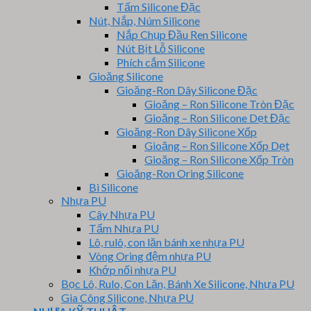
Tấm Silicone Đặc
Nút, Nắp, Núm Silicone
Nắp Chụp Đầu Ren Silicone
Nút Bịt Lỗ Silicone
Phích cắm Silicone
Gioăng Silicone
Gioăng-Ron Dây Silicone Đặc
Gioăng – Ron Silicone Tròn Đặc
Gioăng – Ron Silicone Dẹt Đặc
Gioăng-Ron Dây Silicone Xốp
Gioăng – Ron Silicone Xốp Dẹt
Gioăng – Ron Silicone Xốp Tròn
Gioăng-Ron Oring Silicone
Bi Silicone
Nhựa PU
Cây Nhựa PU
Tấm Nhựa PU
Lô, rulô, con lăn bánh xe nhựa PU
Vòng Oring đệm nhựa PU
Khớp nối nhựa PU
Bọc Lô, Rulo, Con Lăn, Bánh Xe Silicone, Nhựa PU
Gia Công Silicone, Nhựa PU