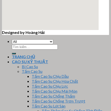
Designed by Hoàng Hải
email google map
Tìm
kiếm:
TRANG CHỦ
CAO SU KỸ THUẬT
Bi Cao Su
Tấm Cao Su
Tấm Cao Su Chịu Dầu
Tấm Cao Su Chịu Hóa Chất
Tấm Cao Su Chịu Lực
Tấm Cao Su Chịu Mài Mòn
Tấm Cao Su Chống Thấm
Tấm Cao Su Chống Trơn Trượt
Tấm Cao Su Lót Sàn
Tấm Thảm Cao Su Chống Tĩnh Điện