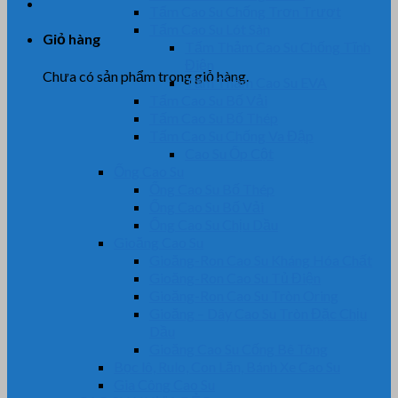
Tấm Cao Su Chống Trơn Trượt
Tấm Cao Su Lót Sàn
Giỏ hàng
Tấm Thảm Cao Su Chống Tĩnh
Điện
Chưa có sản phẩm trong giỏ hàng.
Tấm Thảm Cao Su EVA
Tấm Cao Su Bố Vải
Tấm Cao Su Bố Thép
Tấm Cao Su Chống Va Đập
Cao Su Ốp Cột
Ống Cao Su
Ống Cao Su Bố Thép
Ống Cao Su Bố Vải
Ống Cao Su Chịu Dầu
Gioăng Cao Su
Gioăng-Ron Cao Su Kháng Hóa Chất
Gioăng-Ron Cao Su Tủ Điện
Gioăng-Ron Cao Su Tròn Oring
Gioăng – Dây Cao Su Tròn Đặc Chịu
Dầu
Gioăng Cao Su Cống Bê Tông
Bọc lô, Rulo, Con Lăn, Bánh Xe Cao Su
Gia Công Cao Su