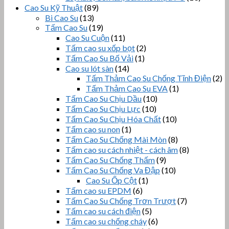
Cao Su Kỹ Thuật
(89)
Bi Cao Su
(13)
Tấm Cao Su
(19)
Cao Su Cuộn
(11)
Tấm cao su xốp bọt
(2)
Tấm Cao Su Bố Vải
(1)
Cao su lót sàn
(14)
Tấm Thảm Cao Su Chống Tĩnh Điện
(2)
Tấm Thảm Cao Su EVA
(1)
Tấm Cao Su Chịu Dầu
(10)
Tấm Cao Su Chịu Lực
(10)
Tấm Cao Su Chịu Hóa Chất
(10)
Tấm cao su non
(1)
Tấm Cao Su Chống Mài Mòn
(8)
Tấm cao su cách nhiệt - cách âm
(8)
Tấm Cao Su Chống Thấm
(9)
Tấm Cao Su Chống Va Đập
(10)
Cao Su Ốp Cột
(1)
Tấm cao su EPDM
(6)
Tấm Cao Su Chống Trơn Trượt
(7)
Tấm cao su cách điện
(5)
Tấm cao su chống cháy
(6)