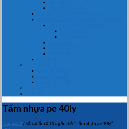
Dây Tẩm Chì
Dây Cốt Tông Mỡ
Gioăng Cửa Gỗ, Nhôm, Nhựa, Kính
Vật Liệu Cách Âm, Cách Nhiệt, Chống Cháy
Vải Chịu Nhiệt, Chống Cháy
Vải Tẩm Teflon
Vải tẩm Silicone
Bìa Amiang
Bông Thủy Tinh
Bông Khoáng
Phớt Máy
CHUYÊN MỤC
Nhựa dẻo Cao Su
Nhựa Kỹ Thuật
Cao Su Kỹ Thuật
TIN TỨC
LIÊN HỆ
Tấm nhựa pe 40ly
Trang chủ
/
Sản phẩm được gắn thẻ “Tấm nhựa pe 40ly”
Lọc