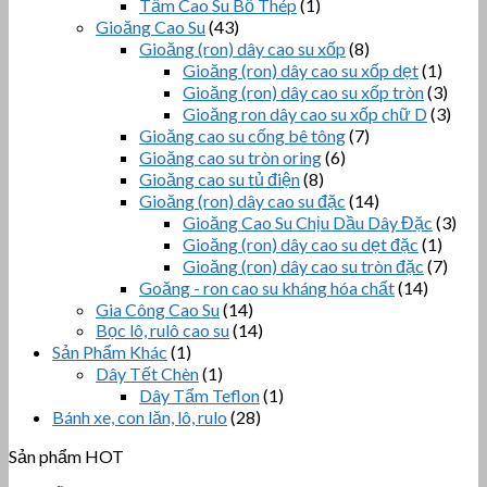
Tấm Cao Su Bố Thép
(1)
Gioăng Cao Su
(43)
Gioăng (ron) dây cao su xốp
(8)
Gioăng (ron) dây cao su xốp dẹt
(1)
Gioăng (ron) dây cao su xốp tròn
(3)
Gioăng ron dây cao su xốp chữ D
(3)
Gioăng cao su cống bê tông
(7)
Gioăng cao su tròn oring
(6)
Gioăng cao su tủ điện
(8)
Gioăng (ron) dây cao su đặc
(14)
Gioăng Cao Su Chịu Dầu Dây Đặc
(3)
Gioăng (ron) dây cao su dẹt đặc
(1)
Gioăng (ron) dây cao su tròn đặc
(7)
Goăng - ron cao su kháng hóa chất
(14)
Gia Công Cao Su
(14)
Bọc lô, rulô cao su
(14)
Sản Phẩm Khác
(1)
Dây Tết Chèn
(1)
Dây Tẩm Teflon
(1)
Bánh xe, con lăn, lô, rulo
(28)
Sản phẩm HOT