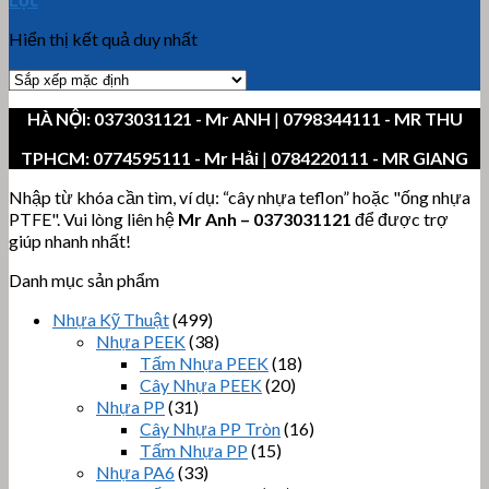
Hiển thị kết quả duy nhất
HÀ NỘI:
0373031121
- Mr ANH
|
0798344111 - MR THU
TPHCM:
0774595111
- Mr Hải
|
0784220111 - MR GIANG
Nhập từ khóa cần tìm, ví dụ: “cây nhựa teflon” hoặc "ống nhựa
PTFE". Vui lòng liên hệ
Mr Anh
–
0373031121
để được trợ
giúp nhanh nhất!
Danh mục sản phẩm
Nhựa Kỹ Thuật
(499)
Nhựa PEEK
(38)
Tấm Nhựa PEEK
(18)
Cây Nhựa PEEK
(20)
Nhựa PP
(31)
Cây Nhựa PP Tròn
(16)
Tấm Nhựa PP
(15)
Nhựa PA6
(33)