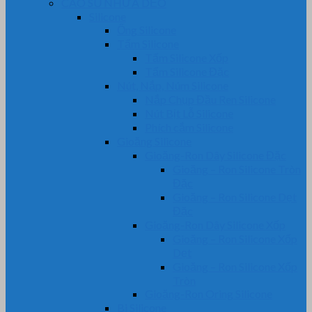
CAO SU NHỰA DẺO
Silicone
Ống Silicone
Tấm Silicone
Tấm Silicone Xốp
Tấm Silicone Đặc
Nút, Nắp, Núm Silicone
Nắp Chụp Đầu Ren Silicone
Nút Bịt Lỗ Silicone
Phích cắm Silicone
Gioăng Silicone
Gioăng-Ron Dây Silicone Đặc
Gioăng – Ron Silicone Tròn
Đặc
Gioăng – Ron Silicone Dẹt
Đặc
Gioăng-Ron Dây Silicone Xốp
Gioăng – Ron Silicone Xốp
Dẹt
Gioăng – Ron Silicone Xốp
Tròn
Gioăng-Ron Oring Silicone
Bi Silicone