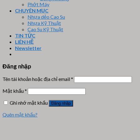
Phớt Máy
CHUYÊN MỤC
Nhựa dẻo Cao Su
Nhựa Kỹ Thuật
Cao Su Kỹ Thuật
TIN TỨC
LIÊN HỆ
Newsletter
Đăng nhập
Tên tài khoản hoặc địa chỉ email
*
Mật khẩu
*
Ghi nhớ mật khẩu
Đăng nhập
Quên mật khẩu?