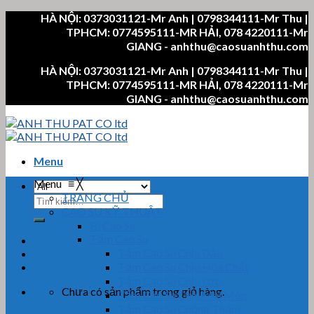
Skip
HÀ NỘI: 0373031121-Mr Anh | 0798344111-Mr Thu |
to
TPHCM: 0774595111-MR HẢI, 078 4220111-Mr
content
GIANG - anhthu@caosuanhthu.com
HÀ NỘI: 0373031121-Mr Anh | 0798344111-Mr Thu |
TPHCM: 0774595111-MR HẢI, 078 4220111-Mr
GIANG - anhthu@caosuanhthu.com
Menu
Menu
≡
╳
TRANG CHỦ
Tìm
CAO SU KỸ THUẬT
kiếm:
Bi Cao Su
Tấm Cao Su
Tấm Cao Su Chịu Dầu
Tấm Cao Su Chịu Hóa Chất
Tấm Cao Su Chịu Lực
Chưa có sản phẩm trong giỏ hàng.
Tấm Cao Su Chịu Mài Mòn
Tấm Cao Su Chống Thấm