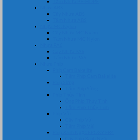
Tấm Nhựa PE-HDPE
Nhựa ABS
Cây Nhựa ABS
Tấm Nhựa ABS
Nhựa MC Nylon
Cây Nhựa MC Nylon
Tấm Nhựa MC Nylon
Nhựa PA6
Cây Nhựa PA6
Tấm Nhựa PA6
Nhựa Phíp
Phíp Cam Bakelite
Tấm Phíp Cam Bakelite
Phíp Sừng
Tấm Phíp Sừng
Phíp Thủy Tinh
Ống Phíp Thủy Tinh
Tấm Phíp Thủy Tinh
Phíp Vải
Cây Phíp Vải
Tấm Phíp Vải
Phíp Xanh Ngọc EPOXY FR4
Cây Phíp Xanh Ngọc