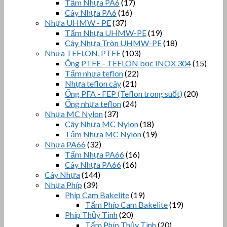
Tấm Nhựa PA6
(17)
Cây Nhựa PA6
(16)
Nhựa UHMW - PE
(37)
Tấm Nhựa UHMW-PE
(19)
Cây Nhựa Tròn UHMW-PE
(18)
Nhựa TEFLON, PTFE
(103)
Ống PTFE - TEFLON bọc INOX 304
(15)
Tấm nhựa teflon
(22)
Nhựa teflon cây
(21)
Ống PFA - FEP (Teflon trong suốt)
(20)
Ống nhựa teflon
(24)
Nhựa MC Nylon
(37)
Cây Nhựa MC Nylon
(18)
Tấm Nhựa MC Nylon
(19)
Nhựa PA66
(32)
Tấm Nhựa PA66
(16)
Cây Nhựa PA66
(16)
Cây Nhựa
(144)
Nhựa Phíp
(39)
Phíp Cam Bakelite
(19)
Tấm Phíp Cam Bakelite
(19)
Phíp Thủy Tinh
(20)
Tấm Phíp Thủy Tinh
(20)