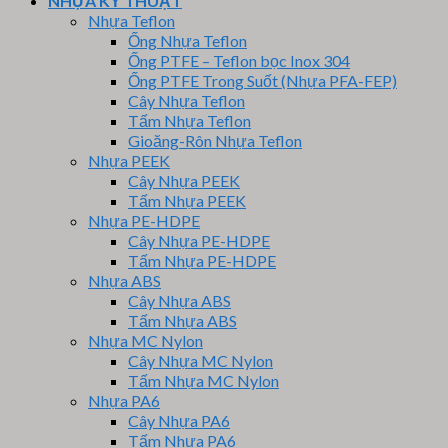
NHỰA KỸ THUẬT
Nhựa Teflon
Ống Nhựa Teflon
Ống PTFE – Teflon bọc Inox 304
Ống PTFE Trong Suốt (Nhựa PFA-FEP)
Cây Nhựa Teflon
Tấm Nhựa Teflon
Gioăng-Rôn Nhựa Teflon
Nhựa PEEK
Cây Nhựa PEEK
Tấm Nhựa PEEK
Nhựa PE-HDPE
Cây Nhựa PE-HDPE
Tấm Nhựa PE-HDPE
Nhựa ABS
Cây Nhựa ABS
Tấm Nhựa ABS
Nhựa MC Nylon
Cây Nhựa MC Nylon
Tấm Nhựa MC Nylon
Nhựa PA6
Cây Nhựa PA6
Tấm Nhựa PA6