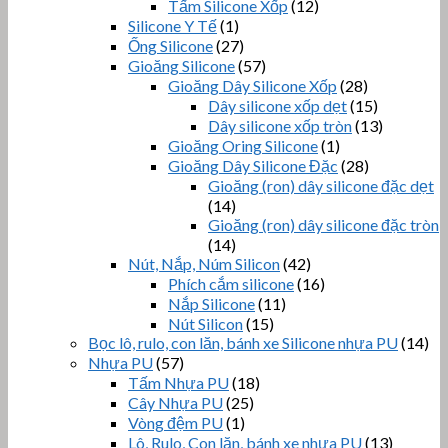
Tấm Silicone Xốp
(12)
Silicone Y Tế
(1)
Ống Silicone
(27)
Gioăng Silicone
(57)
Gioăng Dây Silicone Xốp
(28)
Dây silicone xốp dẹt
(15)
Dây silicone xốp tròn
(13)
Gioăng Oring Silicone
(1)
Gioăng Dây Silicone Đặc
(28)
Gioăng (ron) dây silicone đặc dẹt
(14)
Gioăng (ron) dây silicone đặc tròn
(14)
Nút, Nắp, Núm Silicon
(42)
Phích cắm silicone
(16)
Nắp Silicone
(11)
Nút Silicon
(15)
Bọc lô, rulo, con lăn, bánh xe Silicone nhựa PU
(14)
Nhựa PU
(57)
Tấm Nhựa PU
(18)
Cây Nhựa PU
(25)
Vòng đệm PU
(1)
Lô, Rulo, Con lăn, bánh xe nhựa PU
(13)