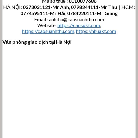
Mã số thuế :
0110077686
HÀ NỘI:
0373031121
-
Mr Anh
,
0798344111-Mr Thu
| HCM:
0774595111
-Mr Hải
,
0784220111-Mr Giang
Email : anhthu@caosuanhthu.com
Website:
https://caosukt.com
,
https://caosuanhthu.com
,
https://nhuakt.com
Văn phòng giao dịch tại Hà Nội