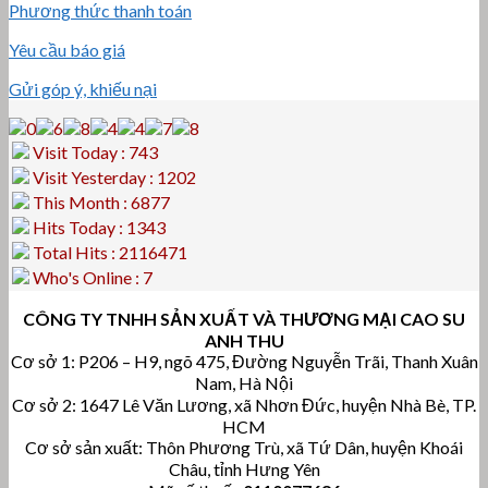
Phương thức thanh toán
Yêu cầu báo giá
Gửi góp ý, khiếu nại
Visit Today : 743
Visit Yesterday : 1202
This Month : 6877
Hits Today : 1343
Total Hits : 2116471
Who's Online : 7
CÔNG TY TNHH SẢN XUẤT VÀ THƯƠNG MẠI CAO SU
ANH THU
Cơ sở 1: P206 – H9, ngõ 475, Đường Nguyễn Trãi, Thanh Xuân
Nam, Hà Nội
Cơ sở 2: 1647 Lê Văn Lương, xã Nhơn Đức, huyện Nhà Bè, TP.
HCM
Cơ sở sản xuất: Thôn Phương Trù, xã Tứ Dân, huyện Khoái
Châu, tỉnh Hưng Yên