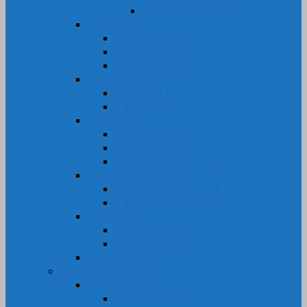
Tấm Phíp Xanh Ngọc
Nhựa POM
Cây Nhựa POM
Tấm Nhựa POM
Ống Nhựa POM
Nhựa PP
Cây Nhựa PP
Tấm Nhựa PP
Nhựa PVC
Cây Nhựa PVC
Tấm Nhựa PVC
Cuộn Nhựa PVC Trong
Nhựa UHMW-PE
Cây Nhựa UHMW-PE
Tấm Nhựa UHMW-PE
Nhựa PA66
Cây Nhựa PA66
Tấm Nhựa PA66
Gia Công Nhựa
SẢN PHẨM KHÁC
Dây Tết Chèn
Dây Tẩm Teflon