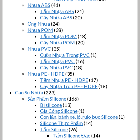
Nhựa ABS
(41)
Tấm Nhựa ABS
(21)
Cây Nhựa ABS
(20)
Ống Nhựa
(24)
Nhựa POM
(38)
Tấm Nhựa POM
(18)
Cây Nhựa POM
(20)
Nhựa PVC
(35)
Cuộn Nhựa Trong PVC
(1)
Tấm Nhựa PVC
(16)
Cây Nhựa PVC
(18)
Nhựa PE - HDPE
(35)
Tấm Nhựa PE - HDPE
(17)
Cây Nhựa Tròn PE - HDPE
(18)
Cao Su Nhựa
(223)
Sản Phẩm Silicone
(166)
Bi silicone
(13)
Gia Công Silicone
(1)
Con lăn, bánh xe, lô, rulo bọc Silicone
(1)
Silicone Thực Phẩm
(14)
Tấm Silicone
(26)
Tấm Silicone Đặc
(14)