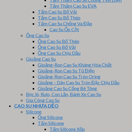
Tấm Thảm Cao Su EVA
Tấm Cao Su Bố Vải
Tấm Cao Su Bố Thép
Tấm Cao Su Chống Va Đập
Cao Su Ốp Cột
Ống Cao Su
Ống Cao Su Bố Thép
Ống Cao Su Bố Vải
Ống Cao Su Chịu Dầu
Gioăng Cao Su
Gioăng-Ron Cao Su Kháng Hóa Chất
Gioăng-Ron Cao Su Tủ Điện
Gioăng-Ron Cao Su Tròn Oring
Gioăng – Dây Cao Su Tròn Đặc Chịu Dầu
Gioăng Cao Su Cống Bê Tông
Bọc lô, Rulo, Con Lăn, Bánh Xe Cao Su
Gia Công Cao Su
CAO SU NHỰA DẺO
Silicone
Ống Silicone
Tấm Silicone
Tấm Silicone Xốp