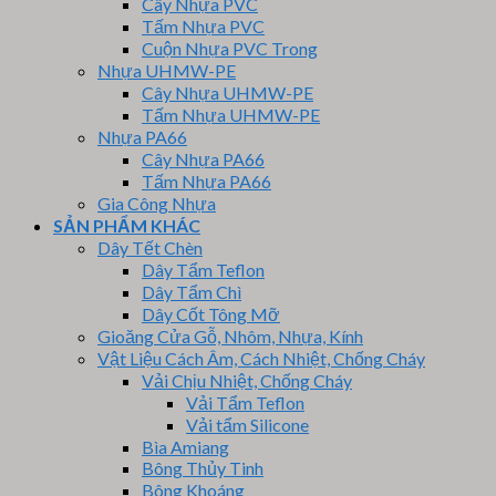
Cây Nhựa PVC
Tấm Nhựa PVC
Cuộn Nhựa PVC Trong
Nhựa UHMW-PE
Cây Nhựa UHMW-PE
Tấm Nhựa UHMW-PE
Nhựa PA66
Cây Nhựa PA66
Tấm Nhựa PA66
Gia Công Nhựa
SẢN PHẨM KHÁC
Dây Tết Chèn
Dây Tẩm Teflon
Dây Tẩm Chì
Dây Cốt Tông Mỡ
Gioăng Cửa Gỗ, Nhôm, Nhựa, Kính
Vật Liệu Cách Âm, Cách Nhiệt, Chống Cháy
Vải Chịu Nhiệt, Chống Cháy
Vải Tẩm Teflon
Vải tẩm Silicone
Bìa Amiang
Bông Thủy Tinh
Bông Khoáng