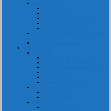
Nhựa PU
Cây Nhựa PU
Tấm Nhựa PU
Lô, rulô, con lăn bánh xe nhựa PU
Vòng Oring đệm nhựa PU
Khớp nối nhựa PU
Bọc Lô, Rulo, Con Lăn, Bánh Xe Silicone, Nhựa
PU
Gia Công Silicone, Nhựa PU
NHỰA KỸ THUẬT
Nhựa Teflon
Ống Nhựa Teflon
Ống PTFE – Teflon bọc Inox 304
Ống PTFE Trong Suốt (Nhựa PFA-FEP)
Cây Nhựa Teflon
Tấm Nhựa Teflon
Gioăng-Rôn Nhựa Teflon
Nhựa PEEK
Cây Nhựa PEEK
Tấm Nhựa PEEK
Nhựa PE-HDPE
Cây Nhựa PE-HDPE