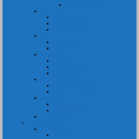
Tấm Phíp Xanh Ngọc
Nhựa POM
Cây Nhựa POM
Tấm Nhựa POM
Ống Nhựa POM
Nhựa PP
Cây Nhựa PP
Tấm Nhựa PP
Nhựa PVC
Cây Nhựa PVC
Tấm Nhựa PVC
Cuộn Nhựa PVC Trong
Nhựa UHMW-PE
Cây Nhựa UHMW-PE
Tấm Nhựa UHMW-PE
Nhựa PA66
Cây Nhựa PA66
Tấm Nhựa PA66
Gia Công Nhựa
SẢN PHẨM KHÁC
Dây Tết Chèn
Dây Tẩm Teflon