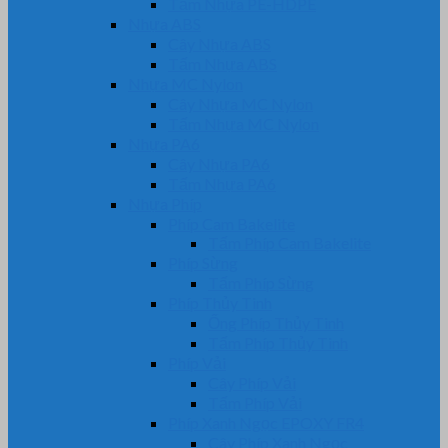
Tấm Nhựa PE-HDPE
Nhựa ABS
Cây Nhựa ABS
Tấm Nhựa ABS
Nhựa MC Nylon
Cây Nhựa MC Nylon
Tấm Nhựa MC Nylon
Nhựa PA6
Cây Nhựa PA6
Tấm Nhựa PA6
Nhựa Phíp
Phíp Cam Bakelite
Tấm Phíp Cam Bakelite
Phíp Sừng
Tấm Phíp Sừng
Phíp Thủy Tinh
Ống Phíp Thủy Tinh
Tấm Phíp Thủy Tinh
Phíp Vải
Cây Phíp Vải
Tấm Phíp Vải
Phíp Xanh Ngọc EPOXY FR4
Cây Phíp Xanh Ngọc