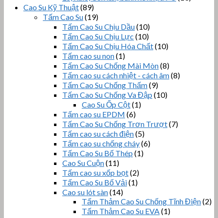
Cao Su Kỹ Thuật
(89)
Tấm Cao Su
(19)
Tấm Cao Su Chịu Dầu
(10)
Tấm Cao Su Chịu Lực
(10)
Tấm Cao Su Chịu Hóa Chất
(10)
Tấm cao su non
(1)
Tấm Cao Su Chống Mài Mòn
(8)
Tấm cao su cách nhiệt - cách âm
(8)
Tấm Cao Su Chống Thấm
(9)
Tấm Cao Su Chống Va Đập
(10)
Cao Su Ốp Cột
(1)
Tấm cao su EPDM
(6)
Tấm Cao Su Chống Trơn Trượt
(7)
Tấm cao su cách điện
(5)
Tấm cao su chống cháy
(6)
Tấm Cao Su Bố Thép
(1)
Cao Su Cuộn
(11)
Tấm cao su xốp bọt
(2)
Tấm Cao Su Bố Vải
(1)
Cao su lót sàn
(14)
Tấm Thảm Cao Su Chống Tĩnh Điện
(2)
Tấm Thảm Cao Su EVA
(1)