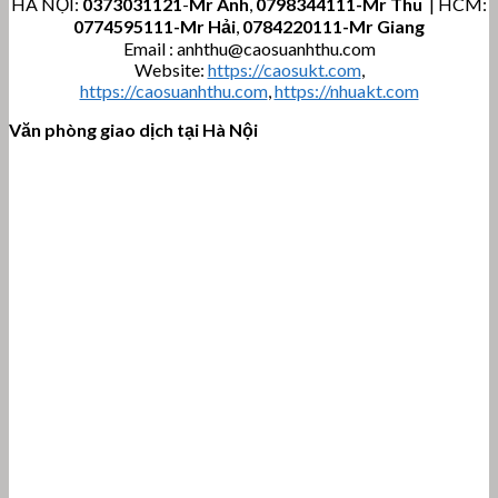
HÀ NỘI:
0373031121
-
Mr Anh
,
0798344111-Mr Thu
| HCM:
0774595111
-Mr Hải
,
0784220111-Mr Giang
Email : anhthu@caosuanhthu.com
Website:
https://caosukt.com
,
https://caosuanhthu.com
,
https://nhuakt.com
Văn phòng giao dịch tại Hà Nội