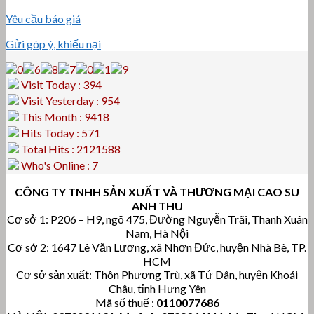
Yêu cầu báo giá
Gửi góp ý, khiếu nại
Visit Today : 394
Visit Yesterday : 954
This Month : 9418
Hits Today : 571
Total Hits : 2121588
Who's Online : 7
CÔNG TY TNHH SẢN XUẤT VÀ THƯƠNG MẠI CAO SU
ANH THU
Cơ sở 1: P206 – H9, ngõ 475, Đường Nguyễn Trãi, Thanh Xuân
Nam, Hà Nội
Cơ sở 2: 1647 Lê Văn Lương, xã Nhơn Đức, huyện Nhà Bè, TP.
HCM
Cơ sở sản xuất: Thôn Phương Trù, xã Tứ Dân, huyện Khoái
Châu, tỉnh Hưng Yên
Mã số thuế :
0110077686