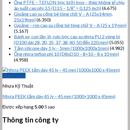
Ống PTFE – TEFLON bọc lưới Inox – thép không gỉ chịu
áp suất cao phi 3.5 (D3.5 – 1/8″ = 0.125 inch)
(6.675)
Gioăng cao su cống bê tông chữ V – A (25x14mm,
25x19mm)
(6.350)
Gioăng – ron cao su cống bê tông chữ V – A (25 x 19 mm)
(5.167)
Bánh xe, con lăn, lô, rulo bọc cao su nhựa PU 2 vòng bi
(D100 dài 28, 30, 35, 37, 38, 40, 50 đến 220 mm)
(5.055)
Tấm silicone dày 1 ly – 1mm (1000x1000x1mm)
(4.982)
Ống nhựa teflon phi 10 (D8xD10 – 8×10 – 8 x 10 mm)
(4.958)
Quick View
Nhựa Kỹ Thuật
Nhựa PEEK tấm dày 45 ly – 45 mm (1000×1000 x 45mm)
Được xếp hạng
5.00
5 sao
Thông tin công ty