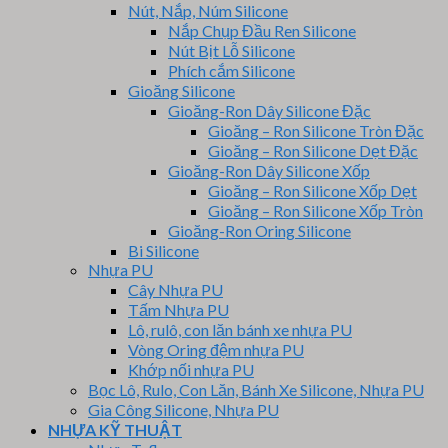
Nút, Nắp, Núm Silicone
Nắp Chụp Đầu Ren Silicone
Nút Bịt Lỗ Silicone
Phích cắm Silicone
Gioăng Silicone
Gioăng-Ron Dây Silicone Đặc
Gioăng – Ron Silicone Tròn Đặc
Gioăng – Ron Silicone Dẹt Đặc
Gioăng-Ron Dây Silicone Xốp
Gioăng – Ron Silicone Xốp Dẹt
Gioăng – Ron Silicone Xốp Tròn
Gioăng-Ron Oring Silicone
Bi Silicone
Nhựa PU
Cây Nhựa PU
Tấm Nhựa PU
Lô, rulô, con lăn bánh xe nhựa PU
Vòng Oring đệm nhựa PU
Khớp nối nhựa PU
Bọc Lô, Rulo, Con Lăn, Bánh Xe Silicone, Nhựa PU
Gia Công Silicone, Nhựa PU
NHỰA KỸ THUẬT