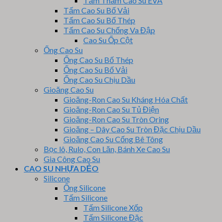
Tấm Thảm Cao Su EVA
Tấm Cao Su Bố Vải
Tấm Cao Su Bố Thép
Tấm Cao Su Chống Va Đập
Cao Su Ốp Cột
Ống Cao Su
Ống Cao Su Bố Thép
Ống Cao Su Bố Vải
Ống Cao Su Chịu Dầu
Gioăng Cao Su
Gioăng-Ron Cao Su Kháng Hóa Chất
Gioăng-Ron Cao Su Tủ Điện
Gioăng-Ron Cao Su Tròn Oring
Gioăng – Dây Cao Su Tròn Đặc Chịu Dầu
Gioăng Cao Su Cống Bê Tông
Bọc lô, Rulo, Con Lăn, Bánh Xe Cao Su
Gia Công Cao Su
CAO SU NHỰA DẺO
Silicone
Ống Silicone
Tấm Silicone
Tấm Silicone Xốp
Tấm Silicone Đặc