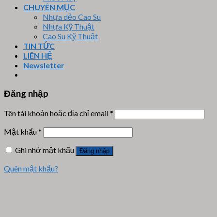
CHUYÊN MỤC
Nhựa dẻo Cao Su
Nhựa Kỹ Thuật
Cao Su Kỹ Thuật
TIN TỨC
LIÊN HỆ
Newsletter
Đăng nhập
Tên tài khoản hoặc địa chỉ email
*
Mật khẩu
*
Ghi nhớ mật khẩu
Đăng nhập
Quên mật khẩu?