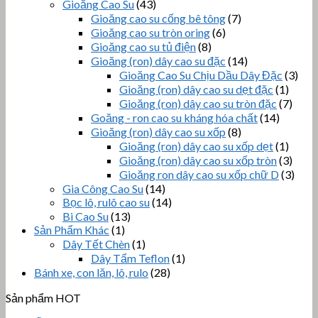
Gioăng Cao Su
(43)
Gioăng cao su cống bê tông
(7)
Gioăng cao su tròn oring
(6)
Gioăng cao su tủ điện
(8)
Gioăng (ron) dây cao su đặc
(14)
Gioăng Cao Su Chịu Dầu Dây Đặc
(3)
Gioăng (ron) dây cao su dẹt đặc
(1)
Gioăng (ron) dây cao su tròn đặc
(7)
Goăng - ron cao su kháng hóa chất
(14)
Gioăng (ron) dây cao su xốp
(8)
Gioăng (ron) dây cao su xốp dẹt
(1)
Gioăng (ron) dây cao su xốp tròn
(3)
Gioăng ron dây cao su xốp chữ D
(3)
Gia Công Cao Su
(14)
Bọc lô, rulô cao su
(14)
Bi Cao Su
(13)
Sản Phẩm Khác
(1)
Dây Tết Chèn
(1)
Dây Tẩm Teflon
(1)
Bánh xe, con lăn, lô, rulo
(28)
Sản phẩm HOT