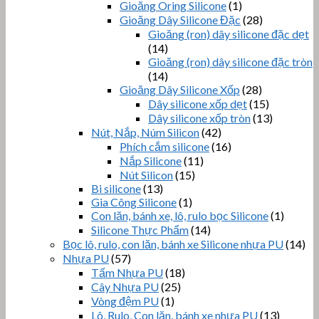
Gioăng Oring Silicone
(1)
Gioăng Dây Silicone Đặc
(28)
Gioăng (ron) dây silicone đặc dẹt
(14)
Gioăng (ron) dây silicone đặc tròn
(14)
Gioăng Dây Silicone Xốp
(28)
Dây silicone xốp dẹt
(15)
Dây silicone xốp tròn
(13)
Nút, Nắp, Núm Silicon
(42)
Phích cắm silicone
(16)
Nắp Silicone
(11)
Nút Silicon
(15)
Bi silicone
(13)
Gia Công Silicone
(1)
Con lăn, bánh xe, lô, rulo bọc Silicone
(1)
Silicone Thực Phẩm
(14)
Bọc lô, rulo, con lăn, bánh xe Silicone nhựa PU
(14)
Nhựa PU
(57)
Tấm Nhựa PU
(18)
Cây Nhựa PU
(25)
Vòng đệm PU
(1)
Lô, Rulo, Con lăn, bánh xe nhựa PU
(13)