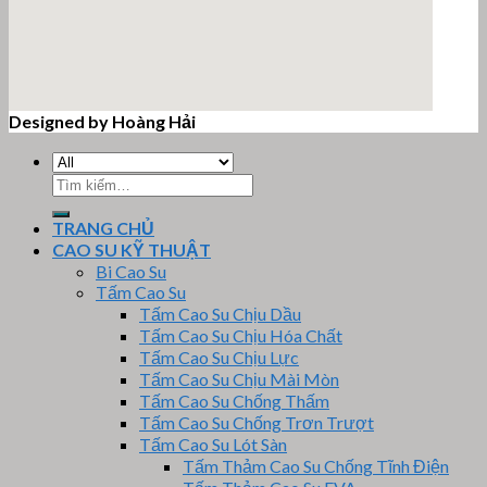
Designed by Hoàng Hải
email google map
Tìm
kiếm:
TRANG CHỦ
CAO SU KỸ THUẬT
Bi Cao Su
Tấm Cao Su
Tấm Cao Su Chịu Dầu
Tấm Cao Su Chịu Hóa Chất
Tấm Cao Su Chịu Lực
Tấm Cao Su Chịu Mài Mòn
Tấm Cao Su Chống Thấm
Tấm Cao Su Chống Trơn Trượt
Tấm Cao Su Lót Sàn
Tấm Thảm Cao Su Chống Tĩnh Điện