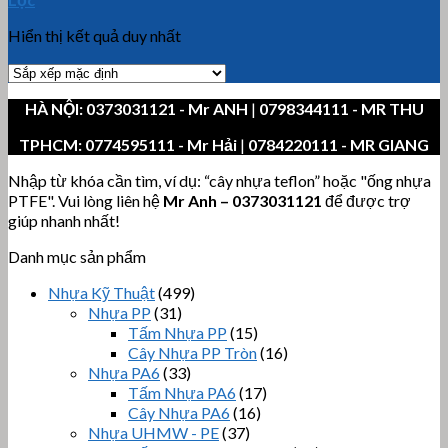
Hiển thị kết quả duy nhất
HÀ NỘI:
0373031121
- Mr ANH
|
0798344111 - MR THU
TPHCM:
0774595111
- Mr Hải
|
0784220111 - MR GIANG
Nhập từ khóa cần tìm, ví dụ: “cây nhựa teflon” hoặc "ống nhựa
PTFE". Vui lòng liên hệ
Mr Anh
–
0373031121
để được trợ
giúp nhanh nhất!
Danh mục sản phẩm
Nhựa Kỹ Thuật
(499)
Nhựa PP
(31)
Tấm Nhựa PP
(15)
Cây Nhựa PP Tròn
(16)
Nhựa PA6
(33)
Tấm Nhựa PA6
(17)
Cây Nhựa PA6
(16)
Nhựa UHMW - PE
(37)