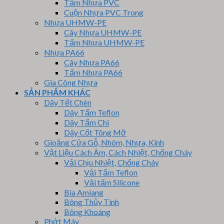
Tấm Nhựa PVC
Cuộn Nhựa PVC Trong
Nhựa UHMW-PE
Cây Nhựa UHMW-PE
Tấm Nhựa UHMW-PE
Nhựa PA66
Cây Nhựa PA66
Tấm Nhựa PA66
Gia Công Nhựa
SẢN PHẨM KHÁC
Dây Tết Chèn
Dây Tẩm Teflon
Dây Tẩm Chì
Dây Cốt Tông Mỡ
Gioăng Cửa Gỗ, Nhôm, Nhựa, Kính
Vật Liệu Cách Âm, Cách Nhiệt, Chống Cháy
Vải Chịu Nhiệt, Chống Cháy
Vải Tẩm Teflon
Vải tẩm Silicone
Bìa Amiang
Bông Thủy Tinh
Bông Khoáng
Phớt Máy