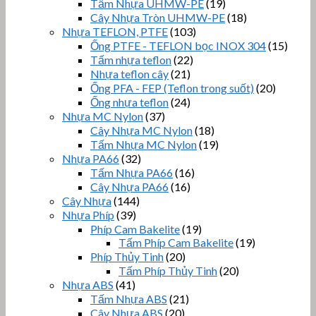
Tấm Nhựa UHMW-PE
(19)
Cây Nhựa Tròn UHMW-PE
(18)
Nhựa TEFLON, PTFE
(103)
Ống PTFE - TEFLON bọc INOX 304
(15)
Tấm nhựa teflon
(22)
Nhựa teflon cây
(21)
Ống PFA - FEP (Teflon trong suốt)
(20)
Ống nhựa teflon
(24)
Nhựa MC Nylon
(37)
Cây Nhựa MC Nylon
(18)
Tấm Nhựa MC Nylon
(19)
Nhựa PA66
(32)
Tấm Nhựa PA66
(16)
Cây Nhựa PA66
(16)
Cây Nhựa
(144)
Nhựa Phíp
(39)
Phíp Cam Bakelite
(19)
Tấm Phíp Cam Bakelite
(19)
Phíp Thủy Tinh
(20)
Tấm Phíp Thủy Tinh
(20)
Nhựa ABS
(41)
Tấm Nhựa ABS
(21)
Cây Nhựa ABS
(20)