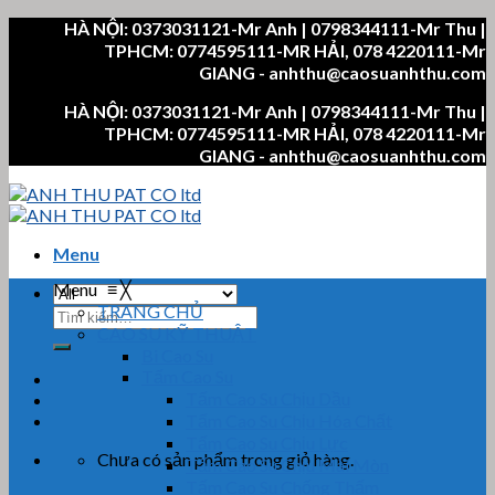
Skip
HÀ NỘI: 0373031121-Mr Anh | 0798344111-Mr Thu |
to
TPHCM: 0774595111-MR HẢI, 078 4220111-Mr
content
GIANG - anhthu@caosuanhthu.com
HÀ NỘI: 0373031121-Mr Anh | 0798344111-Mr Thu |
TPHCM: 0774595111-MR HẢI, 078 4220111-Mr
GIANG - anhthu@caosuanhthu.com
Menu
Menu
≡
╳
TRANG CHỦ
Tìm
CAO SU KỸ THUẬT
kiếm:
Bi Cao Su
Tấm Cao Su
Tấm Cao Su Chịu Dầu
Tấm Cao Su Chịu Hóa Chất
Tấm Cao Su Chịu Lực
Chưa có sản phẩm trong giỏ hàng.
Tấm Cao Su Chịu Mài Mòn
Tấm Cao Su Chống Thấm