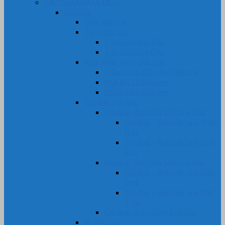
CAO SU NHỰA DẺO
Silicone
Ống Silicone
Tấm Silicone
Tấm Silicone Xốp
Tấm Silicone Đặc
Nút, Nắp, Núm Silicone
Nắp Chụp Đầu Ren Silicone
Nút Bịt Lỗ Silicone
Phích cắm Silicone
Gioăng Silicone
Gioăng-Ron Dây Silicone Đặc
Gioăng – Ron Silicone Tròn
Đặc
Gioăng – Ron Silicone Dẹt
Đặc
Gioăng-Ron Dây Silicone Xốp
Gioăng – Ron Silicone Xốp
Dẹt
Gioăng – Ron Silicone Xốp
Tròn
Gioăng-Ron Oring Silicone
Bi Silicone