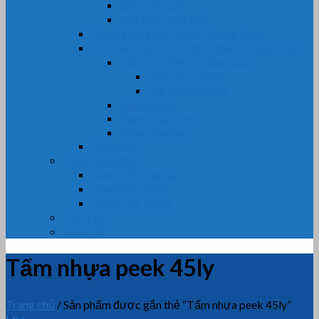
Dây Tẩm Chì
Dây Cốt Tông Mỡ
Gioăng Cửa Gỗ, Nhôm, Nhựa, Kính
Vật Liệu Cách Âm, Cách Nhiệt, Chống Cháy
Vải Chịu Nhiệt, Chống Cháy
Vải Tẩm Teflon
Vải tẩm Silicone
Bìa Amiang
Bông Thủy Tinh
Bông Khoáng
Phớt Máy
CHUYÊN MỤC
Nhựa dẻo Cao Su
Nhựa Kỹ Thuật
Cao Su Kỹ Thuật
TIN TỨC
LIÊN HỆ
Tấm nhựa peek 45ly
Trang chủ
/
Sản phẩm được gắn thẻ “Tấm nhựa peek 45ly”
Lọc