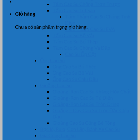
Tấm Cao Su Chống Trơn Trượt
Tấm Cao Su Lót Sàn
Giỏ hàng
Tấm Thảm Cao Su Chống Tĩnh
Điện
Chưa có sản phẩm trong giỏ hàng.
Tấm Thảm Cao Su EVA
Tấm Cao Su Bố Vải
Tấm Cao Su Bố Thép
Tấm Cao Su Chống Va Đập
Cao Su Ốp Cột
Ống Cao Su
Ống Cao Su Bố Thép
Ống Cao Su Bố Vải
Ống Cao Su Chịu Dầu
Gioăng Cao Su
Gioăng-Ron Cao Su Kháng Hóa Chất
Gioăng-Ron Cao Su Tủ Điện
Gioăng-Ron Cao Su Tròn Oring
Gioăng – Dây Cao Su Tròn Đặc Chịu
Dầu
Gioăng Cao Su Cống Bê Tông
Bọc lô, Rulo, Con Lăn, Bánh Xe Cao Su
Gia Công Cao Su