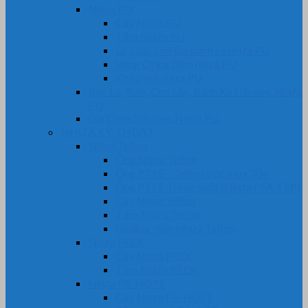
Nhựa PU
Cây Nhựa PU
Tấm Nhựa PU
Lô, rulô, con lăn bánh xe nhựa PU
Vòng Oring đệm nhựa PU
Khớp nối nhựa PU
Bọc Lô, Rulo, Con Lăn, Bánh Xe Silicone, Nhựa
PU
Gia Công Silicone, Nhựa PU
NHỰA KỸ THUẬT
Nhựa Teflon
Ống Nhựa Teflon
Ống PTFE – Teflon bọc Inox 304
Ống PTFE Trong Suốt (Nhựa PFA-FEP)
Cây Nhựa Teflon
Tấm Nhựa Teflon
Gioăng-Rôn Nhựa Teflon
Nhựa PEEK
Cây Nhựa PEEK
Tấm Nhựa PEEK
Nhựa PE-HDPE
Cây Nhựa PE-HDPE