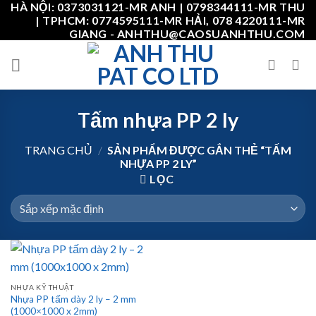
HÀ NỘI: 0373031121-MR ANH | 0798344111-MR THU
Skip
| TPHCM: 0774595111-MR HẢI, 078 4220111-MR
to
GIANG - ANHTHU@CAOSUANHTHU.COM
content
Tấm nhựa PP 2 ly
TRANG CHỦ
/
SẢN PHẨM ĐƯỢC GẮN THẺ “TẤM
NHỰA PP 2 LY”
LỌC
NHỰA KỸ THUẬT
Nhựa PP tấm dày 2 ly – 2 mm
(1000×1000 x 2mm)