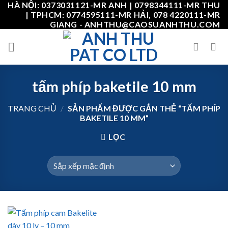
HÀ NỘI: 0373031121-MR ANH | 0798344111-MR THU
Skip
| TPHCM: 0774595111-MR HẢI, 078 4220111-MR
to
GIANG - ANHTHU@CAOSUANHTHU.COM
content
tấm phíp baketile 10 mm
TRANG CHỦ
/
SẢN PHẨM ĐƯỢC GẮN THẺ “TẤM PHÍP
BAKETILE 10 MM”
LỌC