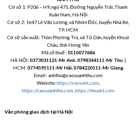
Cơ sở 1: P206 – H9, ngõ 475, Đường Nguyễn Trãi, Thanh
Xuân Nam, Hà Nội
Cơ sở 2: 1647 Lê Văn Lương, xã Nhơn Đức, huyện Nhà Bè,
TP. HCM
Cơ sở sản xuất: Thôn Phương Trù, xã Tứ Dân, huyện Khoái
Châu, tỉnh Hưng Yên
Mã số thuế :
0110077686
HÀ NỘI:
0373031121
-
Mr Anh
,
0798344111-Mr Thu
|
HCM:
0774595111
-Mr Hải
,
0784220111-Mr Giang
Email : anhthu@caosuanhthu.com
Website:
https://caosukt.com
,
https://caosuanhthu.com
,
https://nhuakt.com
Văn phòng giao dịch tại Hà Nội