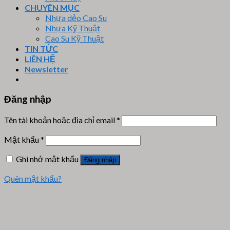
CHUYÊN MỤC
Nhựa dẻo Cao Su
Nhựa Kỹ Thuật
Cao Su Kỹ Thuật
TIN TỨC
LIÊN HỆ
Newsletter
Đăng nhập
Tên tài khoản hoặc địa chỉ email
*
Mật khẩu
*
Ghi nhớ mật khẩu
Đăng nhập
Quên mật khẩu?