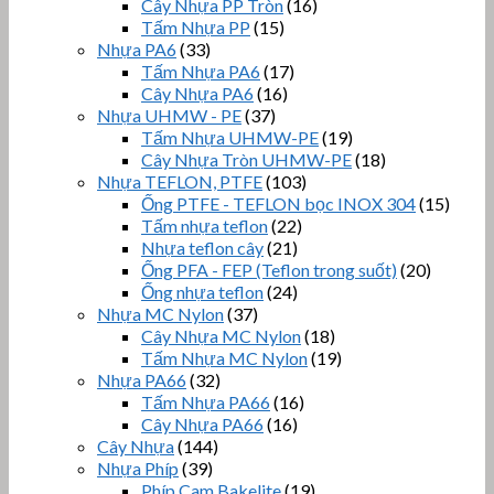
Cây Nhựa PP Tròn
(16)
Tấm Nhựa PP
(15)
Nhựa PA6
(33)
Tấm Nhựa PA6
(17)
Cây Nhựa PA6
(16)
Nhựa UHMW - PE
(37)
Tấm Nhựa UHMW-PE
(19)
Cây Nhựa Tròn UHMW-PE
(18)
Nhựa TEFLON, PTFE
(103)
Ống PTFE - TEFLON bọc INOX 304
(15)
Tấm nhựa teflon
(22)
Nhựa teflon cây
(21)
Ống PFA - FEP (Teflon trong suốt)
(20)
Ống nhựa teflon
(24)
Nhựa MC Nylon
(37)
Cây Nhựa MC Nylon
(18)
Tấm Nhựa MC Nylon
(19)
Nhựa PA66
(32)
Tấm Nhựa PA66
(16)
Cây Nhựa PA66
(16)
Cây Nhựa
(144)
Nhựa Phíp
(39)
Phíp Cam Bakelite
(19)