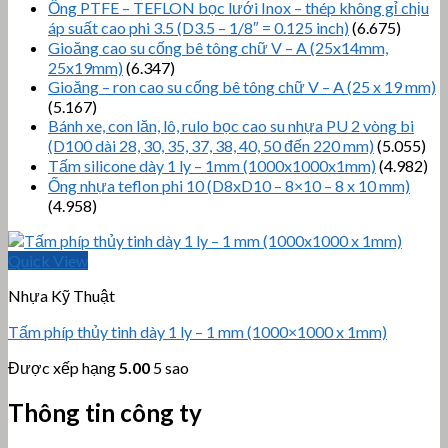
Ống PTFE – TEFLON bọc lưới Inox – thép không gỉ chịu
áp suất cao phi 3.5 (D3.5 – 1/8″ = 0.125 inch)
(6.675)
Gioăng cao su cống bê tông chữ V – A (25x14mm,
25x19mm)
(6.347)
Gioăng – ron cao su cống bê tông chữ V – A (25 x 19 mm)
(5.167)
Bánh xe, con lăn, lô, rulo bọc cao su nhựa PU 2 vòng bi
(D100 dài 28, 30, 35, 37, 38, 40, 50 đến 220 mm)
(5.055)
Tấm silicone dày 1 ly – 1mm (1000x1000x1mm)
(4.982)
Ống nhựa teflon phi 10 (D8xD10 – 8×10 – 8 x 10 mm)
(4.958)
Quick View
Nhựa Kỹ Thuật
Tấm phíp thủy tinh dày 1 ly – 1 mm (1000×1000 x 1mm)
Được xếp hạng
5.00
5 sao
Thông tin công ty