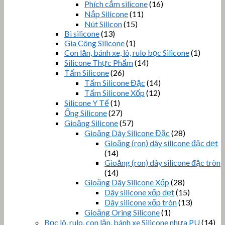
Phích cắm silicone
(16)
Nắp Silicone
(11)
Nút Silicon
(15)
Bi silicone
(13)
Gia Công Silicone
(1)
Con lăn, bánh xe, lô, rulo bọc Silicone
(1)
Silicone Thực Phẩm
(14)
Tấm Silicone
(26)
Tấm Silicone Đặc
(14)
Tấm Silicone Xốp
(12)
Silicone Y Tế
(1)
Ống Silicone
(27)
Gioăng Silicone
(57)
Gioăng Dây Silicone Đặc
(28)
Gioăng (ron) dây silicone đặc dẹt
(14)
Gioăng (ron) dây silicone đặc tròn
(14)
Gioăng Dây Silicone Xốp
(28)
Dây silicone xốp dẹt
(15)
Dây silicone xốp tròn
(13)
Gioăng Oring Silicone
(1)
Bọc lô, rulo, con lăn, bánh xe Silicone nhựa PU
(14)