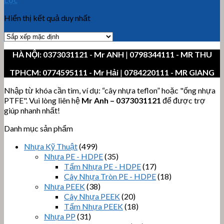
Hiển thị kết quả duy nhất
HÀ NỘI:
0373031121
- Mr ANH
|
0798344111 - MR THU
TPHCM:
0774595111
- Mr Hải
|
0784220111 - MR GIANG
Nhập từ khóa cần tìm, ví dụ: “cây nhựa teflon” hoặc "ống nhựa
PTFE". Vui lòng liên hệ
Mr Anh
–
0373031121
để được trợ
giúp nhanh nhất!
Danh mục sản phẩm
Nhựa Kỹ Thuật
(499)
Nhựa PE - HDPE
(35)
Tấm Nhựa PE - HDPE
(17)
Cây Nhựa Tròn PE - HDPE
(18)
Nhựa PEEK
(38)
Cây Nhựa PEEK
(20)
Tấm Nhựa PEEK
(18)
Nhựa PP
(31)