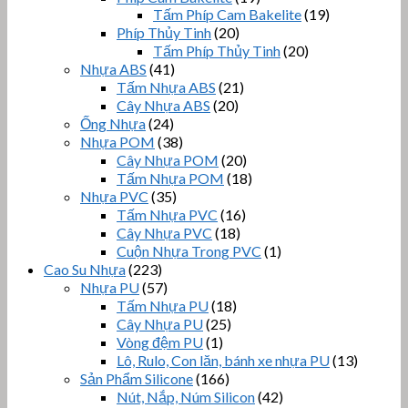
Tấm Phíp Cam Bakelite
(19)
Phíp Thủy Tinh
(20)
Tấm Phíp Thủy Tinh
(20)
Nhựa ABS
(41)
Tấm Nhựa ABS
(21)
Cây Nhựa ABS
(20)
Ống Nhựa
(24)
Nhựa POM
(38)
Cây Nhựa POM
(20)
Tấm Nhựa POM
(18)
Nhựa PVC
(35)
Tấm Nhựa PVC
(16)
Cây Nhựa PVC
(18)
Cuộn Nhựa Trong PVC
(1)
Cao Su Nhựa
(223)
Nhựa PU
(57)
Tấm Nhựa PU
(18)
Cây Nhựa PU
(25)
Vòng đệm PU
(1)
Lô, Rulo, Con lăn, bánh xe nhựa PU
(13)
Sản Phẩm Silicone
(166)
Nút, Nắp, Núm Silicon
(42)