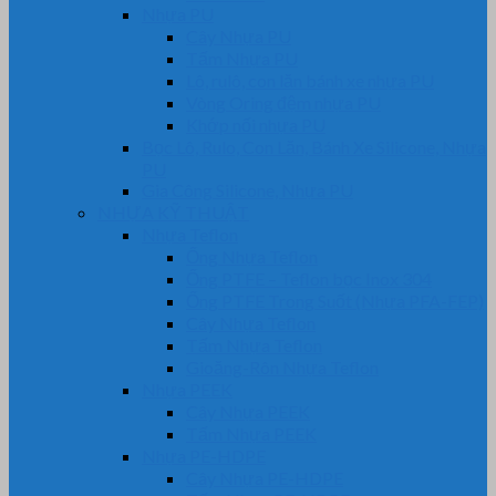
Nhựa PU
Cây Nhựa PU
Tấm Nhựa PU
Lô, rulô, con lăn bánh xe nhựa PU
Vòng Oring đệm nhựa PU
Khớp nối nhựa PU
Bọc Lô, Rulo, Con Lăn, Bánh Xe Silicone, Nhựa
PU
Gia Công Silicone, Nhựa PU
NHỰA KỸ THUẬT
Nhựa Teflon
Ống Nhựa Teflon
Ống PTFE – Teflon bọc Inox 304
Ống PTFE Trong Suốt (Nhựa PFA-FEP)
Cây Nhựa Teflon
Tấm Nhựa Teflon
Gioăng-Rôn Nhựa Teflon
Nhựa PEEK
Cây Nhựa PEEK
Tấm Nhựa PEEK
Nhựa PE-HDPE
Cây Nhựa PE-HDPE