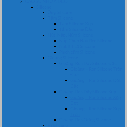
CAO SU NHỰA DẺO
Silicone
Ống Silicone
Tấm Silicone
Tấm Silicone Xốp
Tấm Silicone Đặc
Nút, Nắp, Núm Silicone
Nắp Chụp Đầu Ren Silicone
Nút Bịt Lỗ Silicone
Phích cắm Silicone
Gioăng Silicone
Gioăng-Ron Dây Silicone Đặc
Gioăng – Ron Silicone Tròn
Đặc
Gioăng – Ron Silicone Dẹt
Đặc
Gioăng-Ron Dây Silicone Xốp
Gioăng – Ron Silicone Xốp
Dẹt
Gioăng – Ron Silicone Xốp
Tròn
Gioăng-Ron Oring Silicone
Bi Silicone