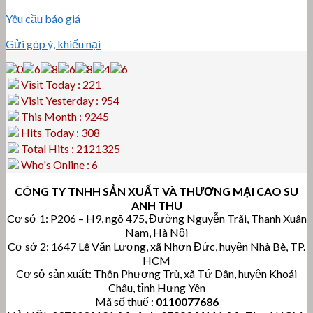
Yêu cầu báo giá
Gửi góp ý, khiếu nại
Visit Today : 221
Visit Yesterday : 954
This Month : 9245
Hits Today : 308
Total Hits : 2121325
Who's Online : 6
CÔNG TY TNHH SẢN XUẤT VÀ THƯƠNG MẠI CAO SU
ANH THU
Cơ sở 1: P206 – H9, ngõ 475, Đường Nguyễn Trãi, Thanh Xuân
Nam, Hà Nội
Cơ sở 2: 1647 Lê Văn Lương, xã Nhơn Đức, huyện Nhà Bè, TP.
HCM
Cơ sở sản xuất: Thôn Phương Trù, xã Tứ Dân, huyện Khoái
Châu, tỉnh Hưng Yên
Mã số thuế :
0110077686