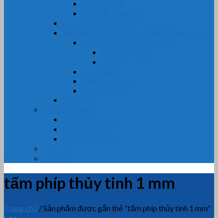
Dây Tẩm Chì
Dây Cốt Tông Mỡ
Gioăng Cửa Gỗ, Nhôm, Nhựa, Kính
Vật Liệu Cách Âm, Cách Nhiệt, Chống Cháy
Vải Chịu Nhiệt, Chống Cháy
Vải Tẩm Teflon
Vải tẩm Silicone
Bìa Amiang
Bông Thủy Tinh
Bông Khoáng
Phớt Máy
CHUYÊN MỤC
Nhựa dẻo Cao Su
Nhựa Kỹ Thuật
Cao Su Kỹ Thuật
TIN TỨC
LIÊN HỆ
tấm phíp thủy tinh 1 mm
Trang chủ
/
Sản phẩm được gắn thẻ “tấm phíp thủy tinh 1 mm”
Lọc