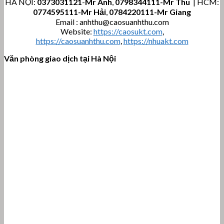
HÀ NỘI:
0373031121
-
Mr Anh
,
0798344111-Mr Thu
| HCM:
0774595111
-Mr Hải
,
0784220111-Mr Giang
Email : anhthu@caosuanhthu.com
Website:
https://caosukt.com
,
https://caosuanhthu.com
,
https://nhuakt.com
Văn phòng giao dịch tại Hà Nội