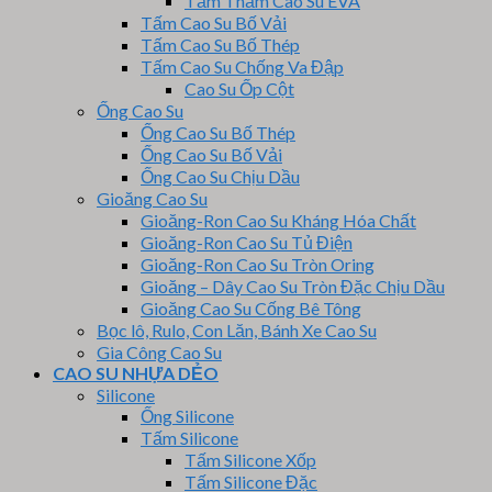
Tấm Thảm Cao Su EVA
Tấm Cao Su Bố Vải
Tấm Cao Su Bố Thép
Tấm Cao Su Chống Va Đập
Cao Su Ốp Cột
Ống Cao Su
Ống Cao Su Bố Thép
Ống Cao Su Bố Vải
Ống Cao Su Chịu Dầu
Gioăng Cao Su
Gioăng-Ron Cao Su Kháng Hóa Chất
Gioăng-Ron Cao Su Tủ Điện
Gioăng-Ron Cao Su Tròn Oring
Gioăng – Dây Cao Su Tròn Đặc Chịu Dầu
Gioăng Cao Su Cống Bê Tông
Bọc lô, Rulo, Con Lăn, Bánh Xe Cao Su
Gia Công Cao Su
CAO SU NHỰA DẺO
Silicone
Ống Silicone
Tấm Silicone
Tấm Silicone Xốp
Tấm Silicone Đặc