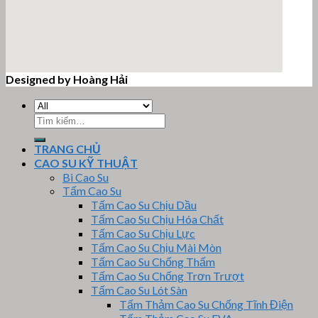
Designed by Hoàng Hải
email google map
Tìm
kiếm:
TRANG CHỦ
CAO SU KỸ THUẬT
Bi Cao Su
Tấm Cao Su
Tấm Cao Su Chịu Dầu
Tấm Cao Su Chịu Hóa Chất
Tấm Cao Su Chịu Lực
Tấm Cao Su Chịu Mài Mòn
Tấm Cao Su Chống Thấm
Tấm Cao Su Chống Trơn Trượt
Tấm Cao Su Lót Sàn
Tấm Thảm Cao Su Chống Tĩnh Điện