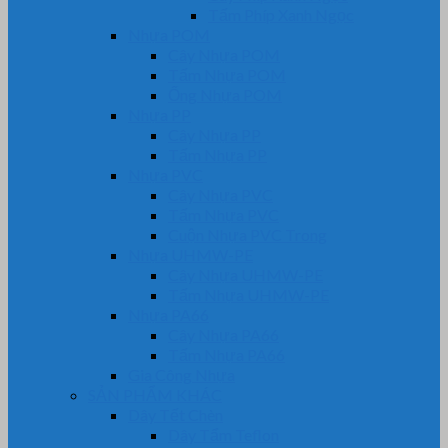
Tấm Phíp Xanh Ngọc
Nhựa POM
Cây Nhựa POM
Tấm Nhựa POM
Ống Nhựa POM
Nhựa PP
Cây Nhựa PP
Tấm Nhựa PP
Nhựa PVC
Cây Nhựa PVC
Tấm Nhựa PVC
Cuộn Nhựa PVC Trong
Nhựa UHMW-PE
Cây Nhựa UHMW-PE
Tấm Nhựa UHMW-PE
Nhựa PA66
Cây Nhựa PA66
Tấm Nhựa PA66
Gia Công Nhựa
SẢN PHẨM KHÁC
Dây Tết Chèn
Dây Tẩm Teflon