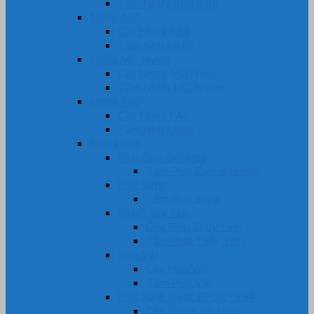
Tấm Nhựa PE-HDPE
Nhựa ABS
Cây Nhựa ABS
Tấm Nhựa ABS
Nhựa MC Nylon
Cây Nhựa MC Nylon
Tấm Nhựa MC Nylon
Nhựa PA6
Cây Nhựa PA6
Tấm Nhựa PA6
Nhựa Phíp
Phíp Cam Bakelite
Tấm Phíp Cam Bakelite
Phíp Sừng
Tấm Phíp Sừng
Phíp Thủy Tinh
Ống Phíp Thủy Tinh
Tấm Phíp Thủy Tinh
Phíp Vải
Cây Phíp Vải
Tấm Phíp Vải
Phíp Xanh Ngọc EPOXY FR4
Cây Phíp Xanh Ngọc