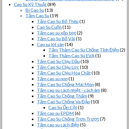
Cao Su Kỹ Thuật
(89)
Bi Cao Su
(13)
Tấm Cao Su
(19)
Tấm Cao Su Bố Thép
(1)
Cao Su Cuộn
(11)
Tấm cao su xốp bọt
(2)
Tấm Cao Su Bố Vải
(1)
Cao su lót sàn
(14)
Tấm Thảm Cao Su Chống Tĩnh Điện
(2)
Tấm Thảm Cao Su EVA
(1)
Tấm Cao Su Chịu Dầu
(10)
Tấm Cao Su Chịu Lực
(10)
Tấm Cao Su Chịu Hóa Chất
(10)
Tấm cao su non
(1)
Tấm Cao Su Chống Mài Mòn
(8)
Tấm cao su cách nhiệt - cách âm
(8)
Tấm Cao Su Chống Thấm
(9)
Tấm Cao Su Chống Va Đập
(10)
Cao Su Ốp Cột
(1)
Tấm cao su EPDM
(6)
Tấm Cao Su Chống Trơn Trượt
(7)
Tấm cao su cách điện
(5)