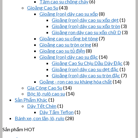
Tấm cao su chống cháy
(6)
Gioăng Cao Su
(43)
Gioăng (ron) dây cao su xốp
(8)
Gioăng (ron) dây cao su xốp dẹt
(1)
Gioăng (ron) dây cao su xốp tròn
(3)
Gioăng ron dây cao su xốp chữ D
(3)
Gioăng cao su cống bê tông
(7)
Gioăng cao su tròn oring
(6)
Gioăng cao su tủ điện
(8)
Gioăng (ron) dây cao su đặc
(14)
Gioăng Cao Su Chịu Dầu Dây Đặc
(3)
Gioăng (ron) dây cao su dẹt đặc
(1)
Gioăng (ron) dây cao su tròn đặc
(7)
Goăng - ron cao su kháng hóa chất
(14)
Gia Công Cao Su
(14)
Bọc lô, rulô cao su
(14)
Sản Phẩm Khác
(1)
Dây Tết Chèn
(1)
Dây Tẩm Teflon
(1)
Bánh xe, con lăn, lô, rulo
(28)
Sản phẩm HOT