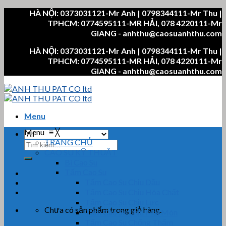
Skip
HÀ NỘI: 0373031121-Mr Anh | 0798344111-Mr Thu |
to
TPHCM: 0774595111-MR HẢI, 078 4220111-Mr
content
GIANG - anhthu@caosuanhthu.com
HÀ NỘI: 0373031121-Mr Anh | 0798344111-Mr Thu |
TPHCM: 0774595111-MR HẢI, 078 4220111-Mr
GIANG - anhthu@caosuanhthu.com
Menu
Menu
≡
╳
TRANG CHỦ
Tìm
CAO SU KỸ THUẬT
kiếm:
Bi Cao Su
Tấm Cao Su
Tấm Cao Su Chịu Dầu
Tấm Cao Su Chịu Hóa Chất
Tấm Cao Su Chịu Lực
Chưa có sản phẩm trong giỏ hàng.
Tấm Cao Su Chịu Mài Mòn
Tấm Cao Su Chống Thấm