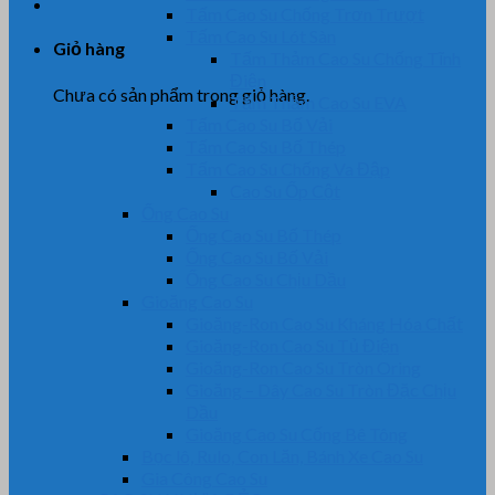
Tấm Cao Su Chống Trơn Trượt
Tấm Cao Su Lót Sàn
Giỏ hàng
Tấm Thảm Cao Su Chống Tĩnh
Điện
Chưa có sản phẩm trong giỏ hàng.
Tấm Thảm Cao Su EVA
Tấm Cao Su Bố Vải
Tấm Cao Su Bố Thép
Tấm Cao Su Chống Va Đập
Cao Su Ốp Cột
Ống Cao Su
Ống Cao Su Bố Thép
Ống Cao Su Bố Vải
Ống Cao Su Chịu Dầu
Gioăng Cao Su
Gioăng-Ron Cao Su Kháng Hóa Chất
Gioăng-Ron Cao Su Tủ Điện
Gioăng-Ron Cao Su Tròn Oring
Gioăng – Dây Cao Su Tròn Đặc Chịu
Dầu
Gioăng Cao Su Cống Bê Tông
Bọc lô, Rulo, Con Lăn, Bánh Xe Cao Su
Gia Công Cao Su