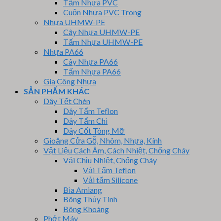
Tấm Nhựa PVC
Cuộn Nhựa PVC Trong
Nhựa UHMW-PE
Cây Nhựa UHMW-PE
Tấm Nhựa UHMW-PE
Nhựa PA66
Cây Nhựa PA66
Tấm Nhựa PA66
Gia Công Nhựa
SẢN PHẨM KHÁC
Dây Tết Chèn
Dây Tẩm Teflon
Dây Tẩm Chì
Dây Cốt Tông Mỡ
Gioăng Cửa Gỗ, Nhôm, Nhựa, Kính
Vật Liệu Cách Âm, Cách Nhiệt, Chống Cháy
Vải Chịu Nhiệt, Chống Cháy
Vải Tẩm Teflon
Vải tẩm Silicone
Bìa Amiang
Bông Thủy Tinh
Bông Khoáng
Phớt Máy