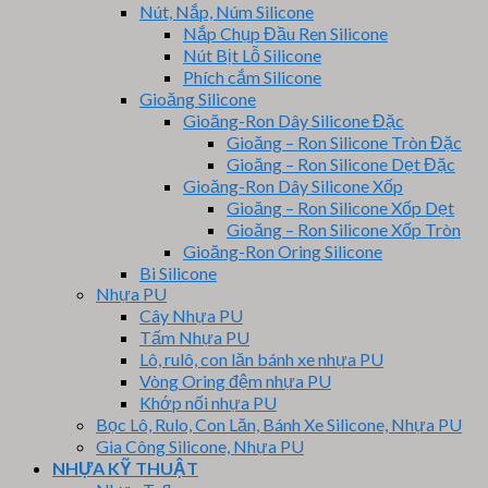
Nút, Nắp, Núm Silicone
Nắp Chụp Đầu Ren Silicone
Nút Bịt Lỗ Silicone
Phích cắm Silicone
Gioăng Silicone
Gioăng-Ron Dây Silicone Đặc
Gioăng – Ron Silicone Tròn Đặc
Gioăng – Ron Silicone Dẹt Đặc
Gioăng-Ron Dây Silicone Xốp
Gioăng – Ron Silicone Xốp Dẹt
Gioăng – Ron Silicone Xốp Tròn
Gioăng-Ron Oring Silicone
Bi Silicone
Nhựa PU
Cây Nhựa PU
Tấm Nhựa PU
Lô, rulô, con lăn bánh xe nhựa PU
Vòng Oring đệm nhựa PU
Khớp nối nhựa PU
Bọc Lô, Rulo, Con Lăn, Bánh Xe Silicone, Nhựa PU
Gia Công Silicone, Nhựa PU
NHỰA KỸ THUẬT