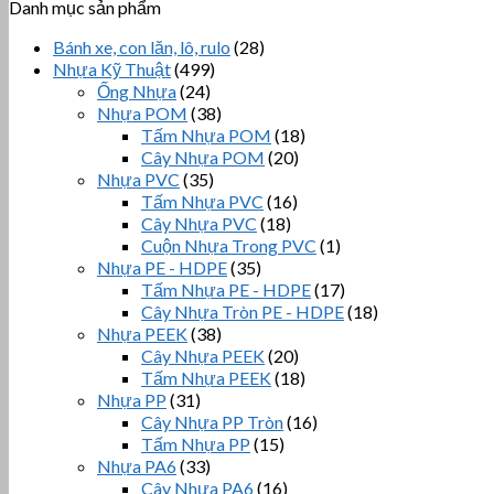
Danh mục sản phẩm
Bánh xe, con lăn, lô, rulo
(28)
Nhựa Kỹ Thuật
(499)
Ống Nhựa
(24)
Nhựa POM
(38)
Tấm Nhựa POM
(18)
Cây Nhựa POM
(20)
Nhựa PVC
(35)
Tấm Nhựa PVC
(16)
Cây Nhựa PVC
(18)
Cuộn Nhựa Trong PVC
(1)
Nhựa PE - HDPE
(35)
Tấm Nhựa PE - HDPE
(17)
Cây Nhựa Tròn PE - HDPE
(18)
Nhựa PEEK
(38)
Cây Nhựa PEEK
(20)
Tấm Nhựa PEEK
(18)
Nhựa PP
(31)
Cây Nhựa PP Tròn
(16)
Tấm Nhựa PP
(15)
Nhựa PA6
(33)
Cây Nhựa PA6
(16)