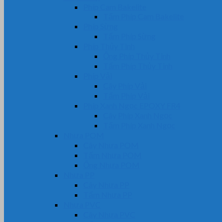
Phíp Cam Bakelite
Tấm Phíp Cam Bakelite
Phíp Sừng
Tấm Phíp Sừng
Phíp Thủy Tinh
Ống Phíp Thủy Tinh
Tấm Phíp Thủy Tinh
Phíp Vải
Cây Phíp Vải
Tấm Phíp Vải
Phíp Xanh Ngọc EPOXY FR4
Cây Phíp Xanh Ngọc
Tấm Phíp Xanh Ngọc
Nhựa POM
Cây Nhựa POM
Tấm Nhựa POM
Ống Nhựa POM
Nhựa PP
Cây Nhựa PP
Tấm Nhựa PP
Nhựa PVC
Cây Nhựa PVC