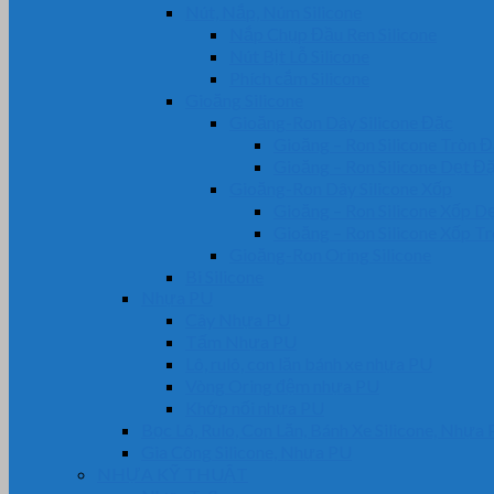
Nút, Nắp, Núm Silicone
Nắp Chụp Đầu Ren Silicone
Nút Bịt Lỗ Silicone
Phích cắm Silicone
Gioăng Silicone
Gioăng-Ron Dây Silicone Đặc
Gioăng – Ron Silicone Tròn 
Gioăng – Ron Silicone Dẹt Đ
Gioăng-Ron Dây Silicone Xốp
Gioăng – Ron Silicone Xốp D
Gioăng – Ron Silicone Xốp T
Gioăng-Ron Oring Silicone
Bi Silicone
Nhựa PU
Cây Nhựa PU
Tấm Nhựa PU
Lô, rulô, con lăn bánh xe nhựa PU
Vòng Oring đệm nhựa PU
Khớp nối nhựa PU
Bọc Lô, Rulo, Con Lăn, Bánh Xe Silicone, Nhựa
Gia Công Silicone, Nhựa PU
NHỰA KỸ THUẬT