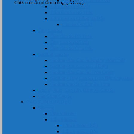
Tấm Thảm Cao Su EVA
Chưa có sản phẩm trong giỏ hàng.
Tấm Cao Su Bố Vải
Tấm Cao Su Bố Thép
Tấm Cao Su Chống Va Đập
Cao Su Ốp Cột
Ống Cao Su
Ống Cao Su Bố Thép
Ống Cao Su Bố Vải
Ống Cao Su Chịu Dầu
Gioăng Cao Su
Gioăng-Ron Cao Su Kháng Hóa Chất
Gioăng-Ron Cao Su Tủ Điện
Gioăng-Ron Cao Su Tròn Oring
Gioăng – Dây Cao Su Tròn Đặc Chịu Dầu
Gioăng Cao Su Cống Bê Tông
Bọc lô, Rulo, Con Lăn, Bánh Xe Cao Su
Gia Công Cao Su
CAO SU NHỰA DẺO
Silicone
Ống Silicone
Tấm Silicone
Tấm Silicone Xốp
Tấm Silicone Đặc