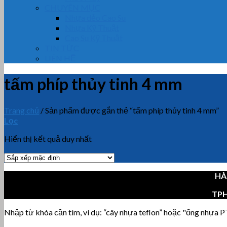
CHUYÊN MỤC
Nhựa dẻo Cao Su
Nhựa Kỹ Thuật
Cao Su Kỹ Thuật
TIN TỨC
LIÊN HỆ
tấm phíp thủy tinh 4 mm
Trang chủ
/
Sản phẩm được gắn thẻ “tấm phíp thủy tinh 4 mm”
Lọc
Hiển thị kết quả duy nhất
HÀ
TP
Nhập từ khóa cần tìm, ví dụ: “cây nhựa teflon” hoặc "ống nhựa PT