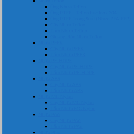
Nhựa Teflon
Ống Nhựa Teflon
Ống PTFE – Teflon bọc Inox 304
Ống PTFE Trong Suốt (Nhựa PFA-FEP)
Cây Nhựa Teflon
Tấm Nhựa Teflon
Gioăng-Rôn Nhựa Teflon
Nhựa PEEK
Cây Nhựa PEEK
Tấm Nhựa PEEK
Nhựa PE-HDPE
Cây Nhựa PE-HDPE
Tấm Nhựa PE-HDPE
Nhựa ABS
Cây Nhựa ABS
Tấm Nhựa ABS
Nhựa MC Nylon
Cây Nhựa MC Nylon
Tấm Nhựa MC Nylon
Nhựa PA6
Cây Nhựa PA6
Tấm Nhựa PA6
Nhựa Phíp