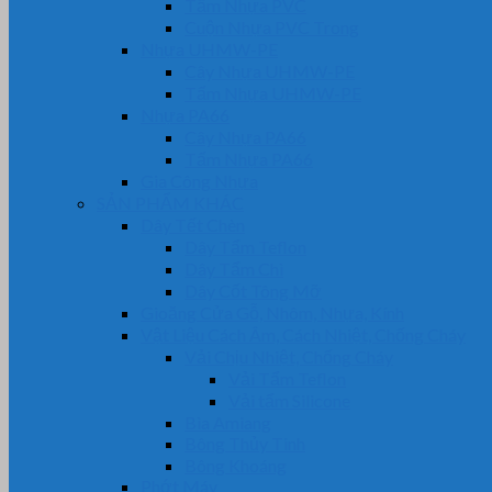
Tấm Nhựa PVC
Cuộn Nhựa PVC Trong
Nhựa UHMW-PE
Cây Nhựa UHMW-PE
Tấm Nhựa UHMW-PE
Nhựa PA66
Cây Nhựa PA66
Tấm Nhựa PA66
Gia Công Nhựa
SẢN PHẨM KHÁC
Dây Tết Chèn
Dây Tẩm Teflon
Dây Tẩm Chì
Dây Cốt Tông Mỡ
Gioăng Cửa Gỗ, Nhôm, Nhựa, Kính
Vật Liệu Cách Âm, Cách Nhiệt, Chống Cháy
Vải Chịu Nhiệt, Chống Cháy
Vải Tẩm Teflon
Vải tẩm Silicone
Bìa Amiang
Bông Thủy Tinh
Bông Khoáng
Phớt Máy