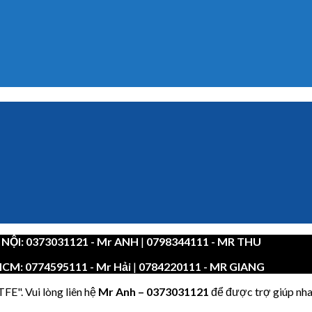
 NỘI:
0373031121
- Mr ANH
|
0798344111 - MR THU
HCM:
0774595111
- Mr Hải
|
0784220111 - MR GIANG
FE". Vui lòng liên hệ
Mr Anh
–
0373031121
để được trợ giúp nha