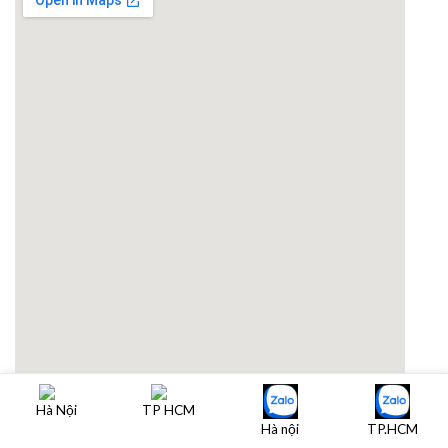
email google map
Hà Nội
TP HCM
Designed by Hoàng Hải
Hà nội
TP.HCM