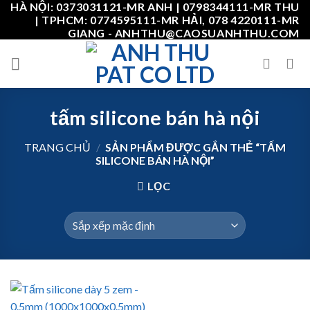
HÀ NỘI: 0373031121-MR ANH | 0798344111-MR THU
Skip
| TPHCM: 0774595111-MR HẢI, 078 4220111-MR
to
GIANG - ANHTHU@CAOSUANHTHU.COM
content
tấm silicone bán hà nội
TRANG CHỦ
/
SẢN PHẨM ĐƯỢC GẮN THẺ “TẤM
SILICONE BÁN HÀ NỘI”
LỌC