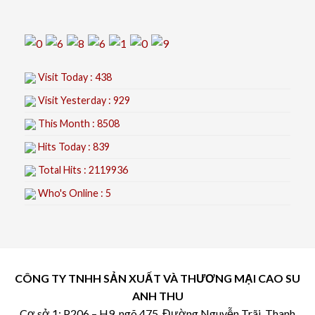
Visit Today : 438
Visit Yesterday : 929
This Month : 8508
Hits Today : 839
Total Hits : 2119936
Who's Online : 5
CÔNG TY TNHH SẢN XUẤT VÀ THƯƠNG MẠI CAO SU
ANH THU
Cơ sở 1: P206 – H9, ngõ 475, Đường Nguyễn Trãi, Thanh