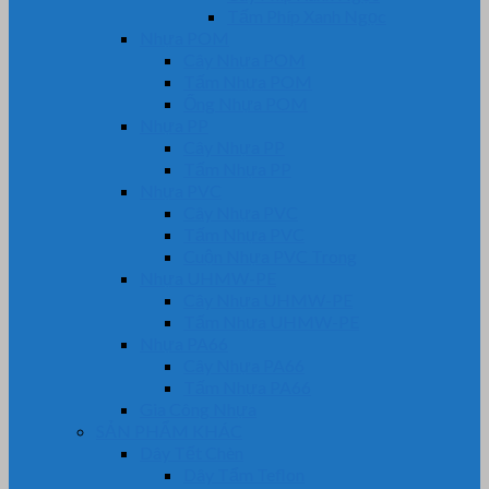
Tấm Phíp Xanh Ngọc
Nhựa POM
Cây Nhựa POM
Tấm Nhựa POM
Ống Nhựa POM
Nhựa PP
Cây Nhựa PP
Tấm Nhựa PP
Nhựa PVC
Cây Nhựa PVC
Tấm Nhựa PVC
Cuộn Nhựa PVC Trong
Nhựa UHMW-PE
Cây Nhựa UHMW-PE
Tấm Nhựa UHMW-PE
Nhựa PA66
Cây Nhựa PA66
Tấm Nhựa PA66
Gia Công Nhựa
SẢN PHẨM KHÁC
Dây Tết Chèn
Dây Tẩm Teflon