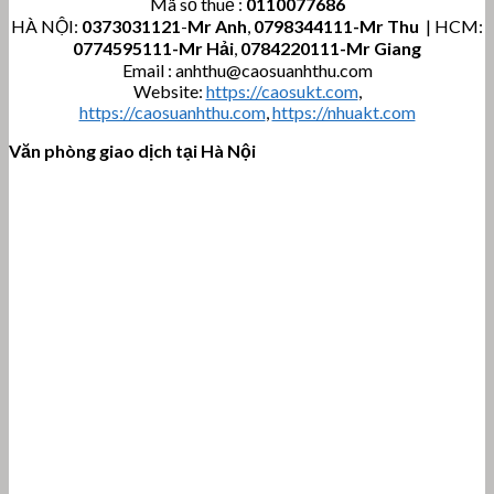
Mã số thuế :
0110077686
HÀ NỘI:
0373031121
-
Mr Anh
,
0798344111-Mr Thu
| HCM:
0774595111
-Mr Hải
,
0784220111-Mr Giang
Email : anhthu@caosuanhthu.com
Website:
https://caosukt.com
,
https://caosuanhthu.com
,
https://nhuakt.com
Văn phòng giao dịch tại Hà Nội