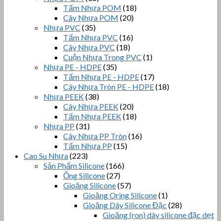
Tấm Nhựa POM
(18)
Cây Nhựa POM
(20)
Nhựa PVC
(35)
Tấm Nhựa PVC
(16)
Cây Nhựa PVC
(18)
Cuộn Nhựa Trong PVC
(1)
Nhựa PE - HDPE
(35)
Tấm Nhựa PE - HDPE
(17)
Cây Nhựa Tròn PE - HDPE
(18)
Nhựa PEEK
(38)
Cây Nhựa PEEK
(20)
Tấm Nhựa PEEK
(18)
Nhựa PP
(31)
Cây Nhựa PP Tròn
(16)
Tấm Nhựa PP
(15)
Cao Su Nhựa
(223)
Sản Phẩm Silicone
(166)
Ống Silicone
(27)
Gioăng Silicone
(57)
Gioăng Oring Silicone
(1)
Gioăng Dây Silicone Đặc
(28)
Gioăng (ron) dây silicone đặc dẹt