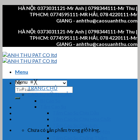
Skip
HÀ NỘI: 0373031121-Mr Anh | 0798344111-Mr Thu |
to
TPHCM: 0774595111-MR HẢI, 078 4220111-Mr
content
GIANG - anhthu@caosuanhthu.com
HÀ NỘI: 0373031121-Mr Anh | 0798344111-Mr Thu |
TPHCM: 0774595111-MR HẢI, 078 4220111-Mr
GIANG - anhthu@caosuanhthu.com
Menu
Menu
≡
╳
TRANG CHỦ
Tìm
CAO SU KỸ THUẬT
kiếm:
Bi Cao Su
Tấm Cao Su
Tấm Cao Su Chịu Dầu
Tấm Cao Su Chịu Hóa Chất
Tấm Cao Su Chịu Lực
Chưa có sản phẩm trong giỏ hàng.
Tấm Cao Su Chịu Mài Mòn
Tấm Cao Su Chống Thấm