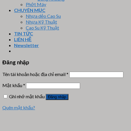
Phớt Máy
CHUYÊN MỤC
Nhựa dẻo Cao Su
Nhựa Kỹ Thuật
Cao Su Kỹ Thuật
TIN TỨC
LIÊN HỆ
Newsletter
Đăng nhập
Tên tài khoản hoặc địa chỉ email
*
Mật khẩu
*
Ghi nhớ mật khẩu
Đăng nhập
Quên mật khẩu?