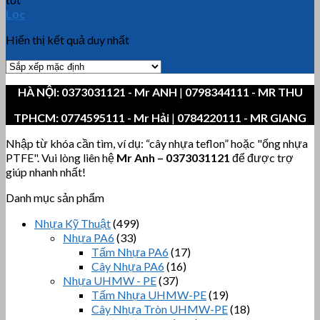
Lọc
Hiển thị kết quả duy nhất
HÀ NỘI:
0373031121
- Mr ANH
|
0798344111 - MR THU
TPHCM:
0774595111
- Mr Hải
|
0784220111 - MR GIANG
Nhập từ khóa cần tìm, ví dụ: “cây nhựa teflon” hoặc "ống nhựa
PTFE". Vui lòng liên hệ
Mr Anh
–
0373031121
để được trợ
giúp nhanh nhất!
Danh mục sản phẩm
Nhựa Kỹ Thuật
(499)
Nhựa PA6
(33)
Tấm Nhựa PA6
(17)
Cây Nhựa PA6
(16)
Nhựa UHMW - PE
(37)
Tấm Nhựa UHMW-PE
(19)
Cây Nhựa Tròn UHMW-PE
(18)