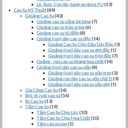
Lô, Rulo, Con lăn, bánh xe nhựa PU
(13)
Cao Su Kỹ Thuật
(89)
Gioăng Cao Su
(43)
Gioăng cao su cống bê tông
(7)
Gioăng cao su tròn oring
(6)
Gioăng cao su tủ điện
(8)
Gioăng (ron) dây cao su đặc
(14)
Gioăng Cao Su Chịu Dầu Dây Đặc
(3)
Gioăng (ron) dây cao su dẹt đặc
(1)
Gioăng (ron) dây cao su tròn đặc
(7)
Goăng - ron cao su kháng hóa chất
(14)
Gioăng (ron) dây cao su xốp
(8)
Gioăng (ron) dây cao su xốp tròn
(3)
Gioăng ron dây cao su xốp chữ D
(3)
Gioăng (ron) dây cao su xốp dẹt
(1)
Gia Công Cao Su
(14)
Bọc lô, rulô cao su
(14)
Bi Cao Su
(13)
Tấm Cao Su
(19)
Tấm Cao Su Chịu Lực
(10)
Tấm Cao Su Chịu Hóa Chất
(10)
Tấm cao su non
(1)