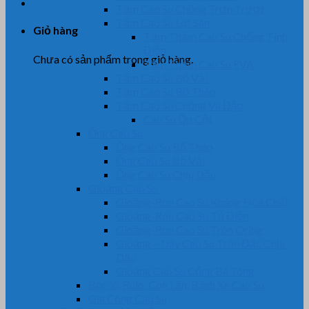
Tấm Cao Su Chống Trơn Trượt
Tấm Cao Su Lót Sàn
Giỏ hàng
Tấm Thảm Cao Su Chống Tĩnh
Điện
Chưa có sản phẩm trong giỏ hàng.
Tấm Thảm Cao Su EVA
Tấm Cao Su Bố Vải
Tấm Cao Su Bố Thép
Tấm Cao Su Chống Va Đập
Cao Su Ốp Cột
Ống Cao Su
Ống Cao Su Bố Thép
Ống Cao Su Bố Vải
Ống Cao Su Chịu Dầu
Gioăng Cao Su
Gioăng-Ron Cao Su Kháng Hóa Chất
Gioăng-Ron Cao Su Tủ Điện
Gioăng-Ron Cao Su Tròn Oring
Gioăng – Dây Cao Su Tròn Đặc Chịu
Dầu
Gioăng Cao Su Cống Bê Tông
Bọc lô, Rulo, Con Lăn, Bánh Xe Cao Su
Gia Công Cao Su