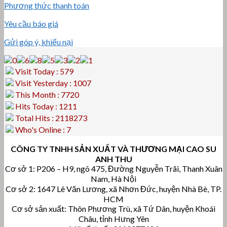
Phương thức thanh toán
Yêu cầu báo giá
Gửi góp ý, khiếu nại
Visit Today : 579
Visit Yesterday : 1007
This Month : 7720
Hits Today : 1211
Total Hits : 2118273
Who's Online : 7
CÔNG TY TNHH SẢN XUẤT VÀ THƯƠNG MẠI CAO SU
ANH THU
Cơ sở 1: P206 – H9, ngõ 475, Đường Nguyễn Trãi, Thanh Xuân
Nam, Hà Nội
Cơ sở 2: 1647 Lê Văn Lương, xã Nhơn Đức, huyện Nhà Bè, TP.
HCM
Cơ sở sản xuất: Thôn Phương Trù, xã Tứ Dân, huyện Khoái
Châu, tỉnh Hưng Yên