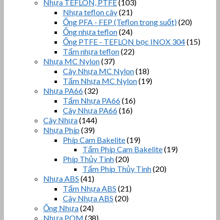
Nhựa TEFLON, PTFE
(103)
Nhựa teflon cây
(21)
Ống PFA - FEP (Teflon trong suốt)
(20)
Ống nhựa teflon
(24)
Ống PTFE - TEFLON bọc INOX 304
(15)
Tấm nhựa teflon
(22)
Nhựa MC Nylon
(37)
Cây Nhựa MC Nylon
(18)
Tấm Nhựa MC Nylon
(19)
Nhựa PA66
(32)
Tấm Nhựa PA66
(16)
Cây Nhựa PA66
(16)
Cây Nhựa
(144)
Nhựa Phíp
(39)
Phíp Cam Bakelite
(19)
Tấm Phíp Cam Bakelite
(19)
Phíp Thủy Tinh
(20)
Tấm Phíp Thủy Tinh
(20)
Nhựa ABS
(41)
Tấm Nhựa ABS
(21)
Cây Nhựa ABS
(20)
Ống Nhựa
(24)
Nhựa POM
(38)