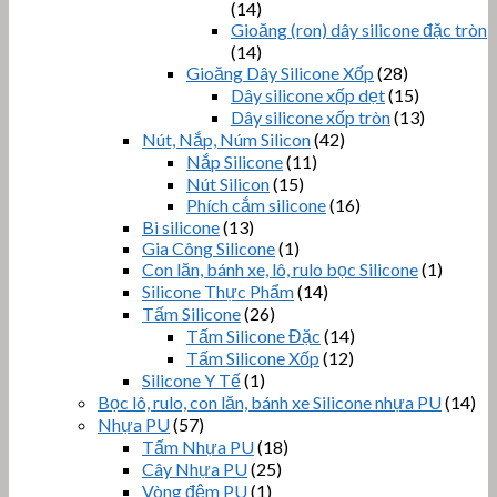
(14)
Gioăng (ron) dây silicone đặc tròn
(14)
Gioăng Dây Silicone Xốp
(28)
Dây silicone xốp dẹt
(15)
Dây silicone xốp tròn
(13)
Nút, Nắp, Núm Silicon
(42)
Nắp Silicone
(11)
Nút Silicon
(15)
Phích cắm silicone
(16)
Bi silicone
(13)
Gia Công Silicone
(1)
Con lăn, bánh xe, lô, rulo bọc Silicone
(1)
Silicone Thực Phẩm
(14)
Tấm Silicone
(26)
Tấm Silicone Đặc
(14)
Tấm Silicone Xốp
(12)
Silicone Y Tế
(1)
Bọc lô, rulo, con lăn, bánh xe Silicone nhựa PU
(14)
Nhựa PU
(57)
Tấm Nhựa PU
(18)
Cây Nhựa PU
(25)
Vòng đệm PU
(1)