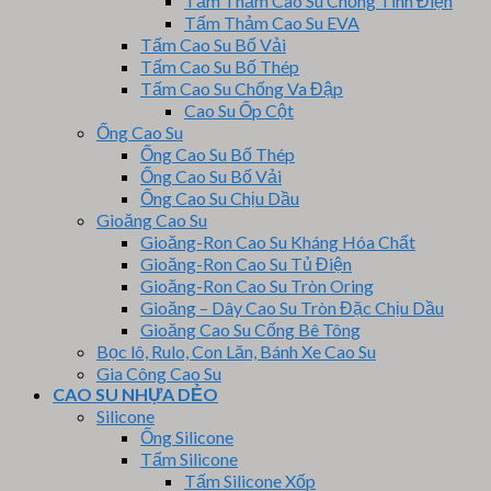
Tấm Thảm Cao Su Chống Tĩnh Điện
Tấm Thảm Cao Su EVA
Tấm Cao Su Bố Vải
Tấm Cao Su Bố Thép
Tấm Cao Su Chống Va Đập
Cao Su Ốp Cột
Ống Cao Su
Ống Cao Su Bố Thép
Ống Cao Su Bố Vải
Ống Cao Su Chịu Dầu
Gioăng Cao Su
Gioăng-Ron Cao Su Kháng Hóa Chất
Gioăng-Ron Cao Su Tủ Điện
Gioăng-Ron Cao Su Tròn Oring
Gioăng – Dây Cao Su Tròn Đặc Chịu Dầu
Gioăng Cao Su Cống Bê Tông
Bọc lô, Rulo, Con Lăn, Bánh Xe Cao Su
Gia Công Cao Su
CAO SU NHỰA DẺO
Silicone
Ống Silicone
Tấm Silicone
Tấm Silicone Xốp