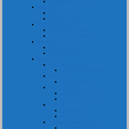
Tấm Nhựa PE-HDPE
Nhựa ABS
Cây Nhựa ABS
Tấm Nhựa ABS
Nhựa MC Nylon
Cây Nhựa MC Nylon
Tấm Nhựa MC Nylon
Nhựa PA6
Cây Nhựa PA6
Tấm Nhựa PA6
Nhựa Phíp
Phíp Cam Bakelite
Tấm Phíp Cam Bakelite
Phíp Sừng
Tấm Phíp Sừng
Phíp Thủy Tinh
Ống Phíp Thủy Tinh
Tấm Phíp Thủy Tinh
Phíp Vải
Cây Phíp Vải
Tấm Phíp Vải
Phíp Xanh Ngọc EPOXY FR4
Cây Phíp Xanh Ngọc