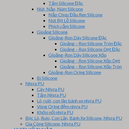
Tấm Silicone Đặc
Nút, Nắp, Núm Silicone
Nắp Chụp Đầu Ren Silicone
Nút Bịt Lỗ Silicone
Phích cắm Silicone
Gioăng Silicone
Gioăng-Ron Dây Silicone Đặc
Gioăng – Ron Silicone Tròn Đặc
Gioăng – Ron Silicone Dẹt Đặc
Gioăng-Ron Dây Silicone Xốp
Gioăng – Ron Silicone Xốp Dẹt
Gioăng – Ron Silicone Xốp Tròn
Gioăng-Ron Oring Silicone
Bi Silicone
Nhựa PU
Cây Nhựa PU
Tấm Nhựa PU
Lô, rulô, con lăn bánh xe nhựa PU
Vòng Oring đệm nhựa PU
Khớp nối nhựa PU
Bọc Lô, Rulo, Con Lăn, Bánh Xe Silicone, Nhựa PU
Gia Công Silicone, Nhựa PU