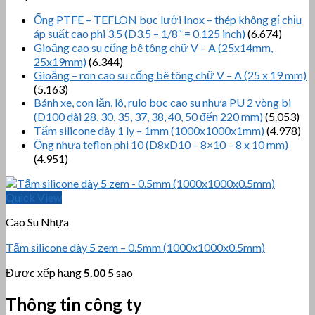
Ống PTFE – TEFLON bọc lưới Inox – thép không gỉ chịu
áp suất cao phi 3.5 (D3.5 – 1/8″ = 0.125 inch)
(6.674)
Gioăng cao su cống bê tông chữ V – A (25x14mm,
25x19mm)
(6.344)
Gioăng – ron cao su cống bê tông chữ V – A (25 x 19 mm)
(5.163)
Bánh xe, con lăn, lô, rulo bọc cao su nhựa PU 2 vòng bi
(D100 dài 28, 30, 35, 37, 38, 40, 50 đến 220 mm)
(5.053)
Tấm silicone dày 1 ly – 1mm (1000x1000x1mm)
(4.978)
Ống nhựa teflon phi 10 (D8xD10 – 8×10 – 8 x 10 mm)
(4.951)
Quick View
Cao Su Nhựa
Tấm silicone dày 5 zem – 0.5mm (1000x1000x0.5mm)
Được xếp hạng
5.00
5 sao
Thông tin công ty