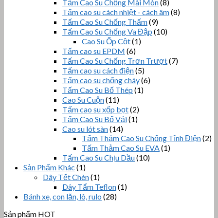
Tấm Cao Su Chống Mài Mòn
(8)
Tấm cao su cách nhiệt - cách âm
(8)
Tấm Cao Su Chống Thấm
(9)
Tấm Cao Su Chống Va Đập
(10)
Cao Su Ốp Cột
(1)
Tấm cao su EPDM
(6)
Tấm Cao Su Chống Trơn Trượt
(7)
Tấm cao su cách điện
(5)
Tấm cao su chống cháy
(6)
Tấm Cao Su Bố Thép
(1)
Cao Su Cuộn
(11)
Tấm cao su xốp bọt
(2)
Tấm Cao Su Bố Vải
(1)
Cao su lót sàn
(14)
Tấm Thảm Cao Su Chống Tĩnh Điện
(2)
Tấm Thảm Cao Su EVA
(1)
Tấm Cao Su Chịu Dầu
(10)
Sản Phẩm Khác
(1)
Dây Tết Chèn
(1)
Dây Tẩm Teflon
(1)
Bánh xe, con lăn, lô, rulo
(28)
Sản phẩm HOT