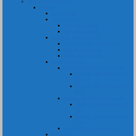
CAO SU NHỰA DẺO
Silicone
Ống Silicone
Tấm Silicone
Tấm Silicone Xốp
Tấm Silicone Đặc
Nút, Nắp, Núm Silicone
Nắp Chụp Đầu Ren Silicone
Nút Bịt Lỗ Silicone
Phích cắm Silicone
Gioăng Silicone
Gioăng-Ron Dây Silicone Đặc
Gioăng – Ron Silicone Tròn
Đặc
Gioăng – Ron Silicone Dẹt
Đặc
Gioăng-Ron Dây Silicone Xốp
Gioăng – Ron Silicone Xốp
Dẹt
Gioăng – Ron Silicone Xốp
Tròn
Gioăng-Ron Oring Silicone
Bi Silicone