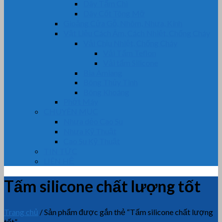
Dây Tẩm Chì
Dây Cốt Tông Mỡ
Gioăng Cửa Gỗ, Nhôm, Nhựa, Kính
Vật Liệu Cách Âm, Cách Nhiệt, Chống Cháy
Vải Chịu Nhiệt, Chống Cháy
Vải Tẩm Teflon
Vải tẩm Silicone
Bìa Amiang
Bông Thủy Tinh
Bông Khoáng
Phớt Máy
CHUYÊN MỤC
Nhựa dẻo Cao Su
Nhựa Kỹ Thuật
Cao Su Kỹ Thuật
TIN TỨC
LIÊN HỆ
Tấm silicone chất lượng tốt
Trang chủ
/
Sản phẩm được gắn thẻ “Tấm silicone chất lượng
tốt”