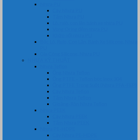
Nhựa PU
Cây Nhựa PU
Tấm Nhựa PU
Lô, rulô, con lăn bánh xe nhựa PU
Vòng Oring đệm nhựa PU
Khớp nối nhựa PU
Bọc Lô, Rulo, Con Lăn, Bánh Xe Silicone, Nhựa
PU
Gia Công Silicone, Nhựa PU
NHỰA KỸ THUẬT
Nhựa Teflon
Ống Nhựa Teflon
Ống PTFE – Teflon bọc Inox 304
Ống PTFE Trong Suốt (Nhựa PFA-FEP)
Cây Nhựa Teflon
Tấm Nhựa Teflon
Gioăng-Rôn Nhựa Teflon
Nhựa PEEK
Cây Nhựa PEEK
Tấm Nhựa PEEK
Nhựa PE-HDPE
Cây Nhựa PE-HDPE